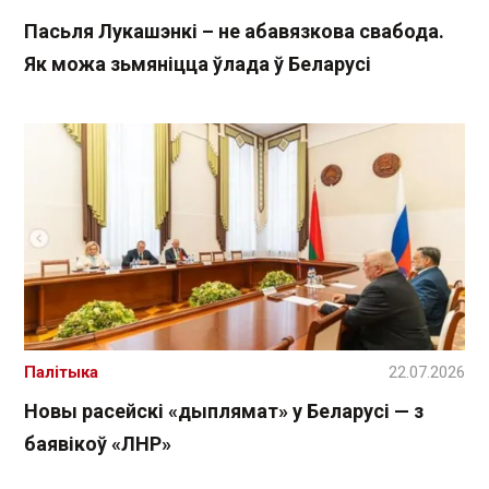
Пасьля Лукашэнкі – не абавязкова свабода.
Як можа зьмяніцца ўлада ў Беларусі
Палітыка
22.07.2026
Новы расейскі «дыплямат» у Беларусі — з
баявікоў «ЛНР»