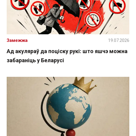
Замежжа
19.07.2026
Ад акуляраў да поціску рукі: што яшчэ можна
забараніць у Беларусі