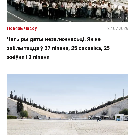
Повязь часоў
27.07.2026
Чатыры даты незалежнасьці. Як не
заблытацца ў 27 ліпеня, 25 сакавіка, 25
жніўня і 3 ліпеня