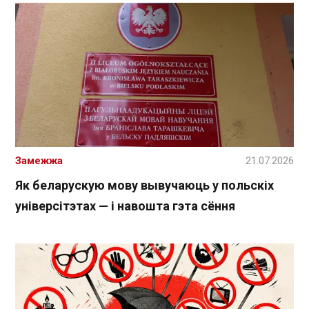
Замежжа
21.07.2026
Як беларускую мову вывучаюць у польскіх
універсітэтах — і навошта гэта сёння