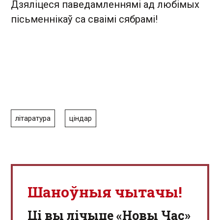
Дзяліцеся паведамленнямі ад любімых
пісьменнікаў са сваімі сябрамі!
літаратура
ціндар
Шаноўныя чытачы!
Ці вы лічыце «Новы Час»