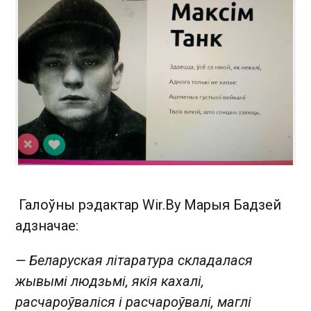
Галоўны рэдактар Wir.By Марыя Бадзей
адзначае:
— Беларуская літаратура складалася
жывымі людзьмі, якія кахалі,
расчароўваліся і расчароўвалі, маглі