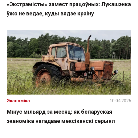
«Экстрэмісты» замест працоўных: Лукашэнка
ўжо не ведае, куды вядзе краіну
Эканоміка
10.04.2026
Мінус мільярд за месяц: як беларуская
эканоміка нагадвае мексіканскі серыял