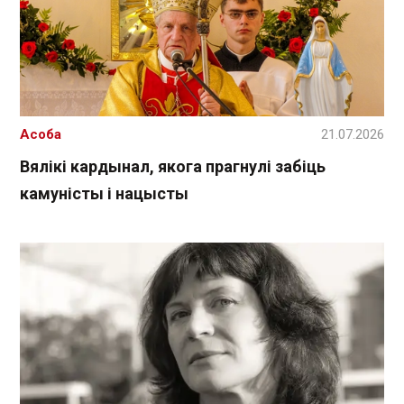
Асоба
21.07.2026
Вялікі кардынал, якога прагнулі забіць
камуністы і нацысты