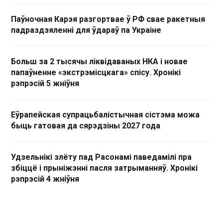
Паўночная Карэя разгортвае ў РФ свае ракетныя
падраздзяленні для ўдараў па Украіне
Больш за 2 тысячы ліквідаваных НКА і новае
папаўненне «экстрэмісцкага» спісу. Хронікі
рэпрэсій 5 жніўня
Еўрапейская супрацьбалістычная сістэма можа
быць гатовая да сярэдзіны 2027 года
Удзельнікі злёту пад Расонамі паведамілі пра
збіццё і прыніжэнні пасля затрыманняў. Хронікі
рэпрэсій 4 жніўня