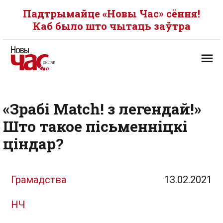
Падтрымайце «Новы Час» сёння!
Каб было што чытаць заўтра
«Зрабі Match! з легендай!»
Што такое пісьменніцкі
ціндар?
Грамадства
13.02.2021
НЧ