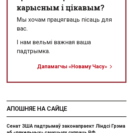
карысным і цікавым?
Мы хочам працягваць пісаць для
вас.
І нам вельмі важная ваша
падтрымка.
Дапамагчы «Новаму Часу»
АПОШНЯЕ НА САЙЦЕ
Сенат ЗША падтрымаў законапраект Ліндсі Грэма
аб «пякельных» санкцыях супраць РФ