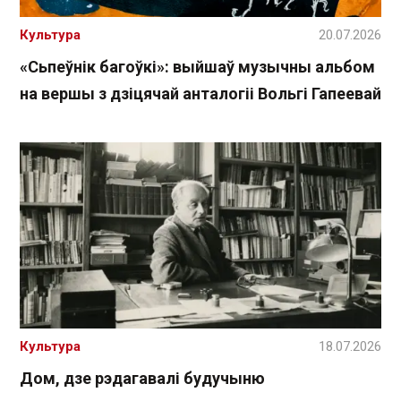
Культура
20.07.2026
«Сьпеўнік багоўкі»: выйшаў музычны альбом
на вершы з дзіцячай анталогіі Вольгі Гапеевай
Культура
18.07.2026
Дом, дзе рэдагавалі будучыню