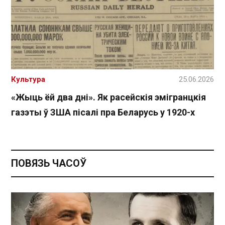
Культура
25.06.2026
«Жыць ёй два дні». Як расейскія эмігранцкія
газэты ў ЗША пісалі пра Беларусь у 1920-х
ПОВЯЗЬ ЧАСОЎ