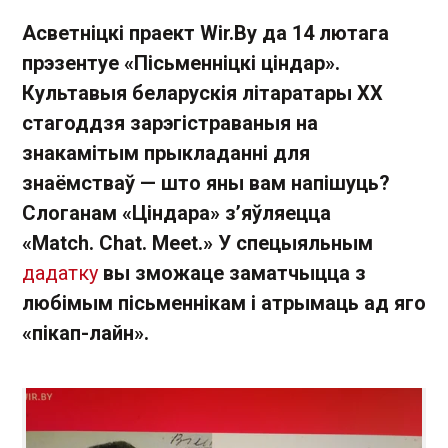
Асветніцкі праект Wir.By да 14 лютага
прэзентуе «Пісьменніцкі ціндар».
Культавыя беларускія літаратары ХХ
стагоддзя зарэгістраваныя на
знакамітым прыкладанні для
знаёмстваў — што яны вам напішуць?
Слоганам «Ціндара» з’яўляецца
«Match. Chat. Meet.» У спецыяльным
дадатку
вы зможаце заматчыцца з
любімым пісьменнікам і атрымаць ад яго
«пікап-лайн».