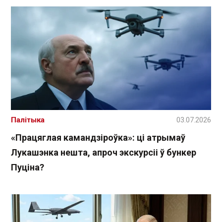
Палітыка
03.07.2026
«Працяглая камандзіроўка»: ці атрымаў
Лукашэнка нешта, апроч экскурсіі ў бункер
Пуціна?