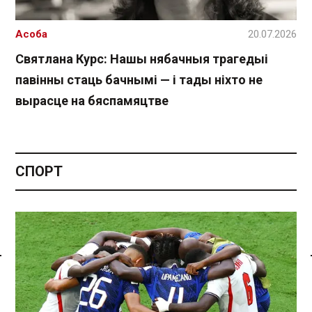
Асоба
20.07.2026
Святлана Курс: Нашы нябачныя трагедыі
павінны стаць бачнымі — і тады ніхто не
вырасце на бяспамяцтве
СПОРТ
Спасылка без VPN