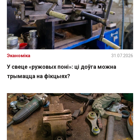
Эканоміка
31.07.2026
У свеце «ружовых поні»: ці доўга можна
трымацца на фікцыях?