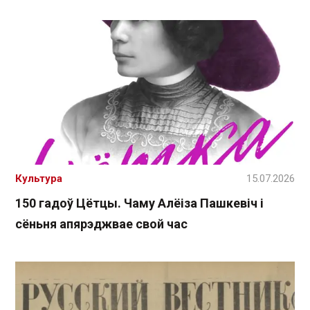
Культура
15.07.2026
150 гадоў Цётцы. Чаму Алёіза Пашкевіч і
сёньня апярэджвае свой час