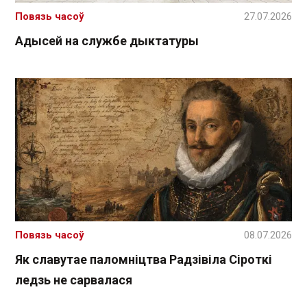
Повязь часоў
27.07.2026
Адысей на службе дыктатуры
Повязь часоў
08.07.2026
Як славутае паломніцтва Радзівіла Сіроткі
ледзь не сарвалася