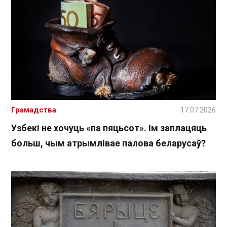
Грамадства
17.07.2026
Узбекі не хочуць «па пяцьсот». Ім заплацяць
больш, чым атрымлівае палова беларусаў?