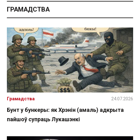
ГРАМАДСТВА
Грамадства
24.07.2026
Бунт у бункеры: як Хрэнін (амаль) адкрыта
пайшоў супраць Лукашэнкі