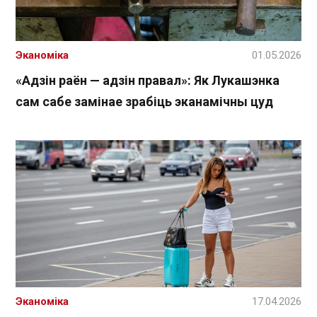
Эканоміка
01.05.2026
«Адзін раён — адзін правал»: Як Лукашэнка
сам сабе замінае зрабіць эканамічны цуд
Эканоміка
17.04.2026