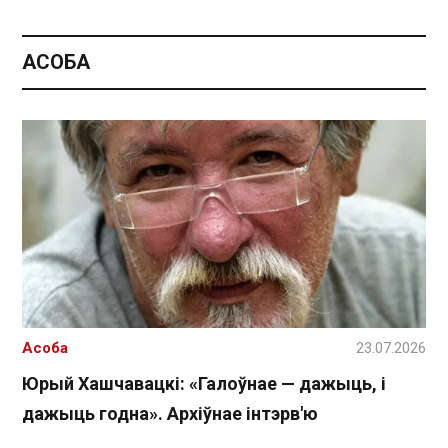
АСОБА
Асоба
23.07.2026
Юрый Хашчавацкі: «Галоўнае — дажыць, і
дажыць годна». Архіўнае інтэрв'ю