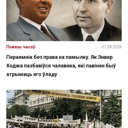
Повязь часоў
01.08.2026
Пераемнік без права на памылку. Як Энвер
Ходжа пазбавіўся чалавека, які павінен быў
атрымаць яго ўладу