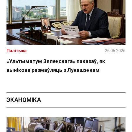
Палітыка
26.06.2026
«Ультыматум Зяленскага» паказаў, як
вынікова размаўляць з Лукашэнкам
ЭКАНОМІКА