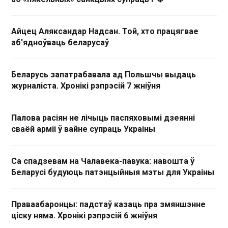
Айцец Аляксандар Надсан. Той, хто працягвае
аб'ядноўваць беларусаў
Беларусь запатрабавала ад Польшчы выдаць
журналіста. Хронікі рэпрэсій 7 жніўня
Палова расіян не лічыць паспяховымі дзеянні
сваёй арміі ў вайне супраць Украіны
Са спадзевам на Чалавека-павука: навошта ў
Беларусі будуюць патэнцыйныя мэты для Украіны
Праваабаронцы: падстаў казаць пра змяншэнне
ціску няма. Хронікі рэпрэсій 6 жніўня