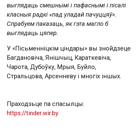
выглядаць смешнымі і пафаснымі і пісалі
класныя радкі «пад уладай пачуццяў».
Спрабуем паказаць, як гэта магло б
выглядаць цяпер.
У «Пісьменніцкім ціндары» вы знойдзеце
Багдановіча, Янішчыц, Караткевіча,
Чарота, Дубоўку, Мрыя, Буйло,
Стральцова, Арсенневу і многіх іншых.
Праходзьце па спасылцы:
https
://
tinder
.
wir
.
by