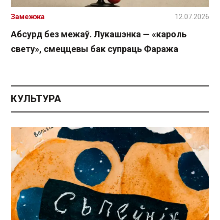
Замежжа
12.07.2026
Абсурд без межаў. Лукашэнка — «кароль
свету», смеццевы бак супраць Фаража
КУЛЬТУРА