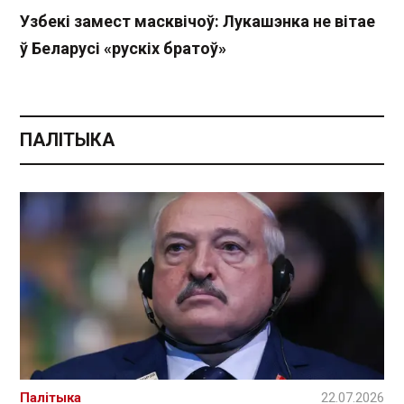
Узбекі замест масквічоў: Лукашэнка не вітае
ў Беларусі «рускіх братоў»
ПАЛІТЫКА
Палітыка
22.07.2026