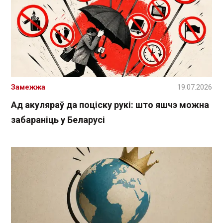
Замежжа
19.07.2026
Ад акуляраў да поціску рукі: што яшчэ можна
забараніць у Беларусі