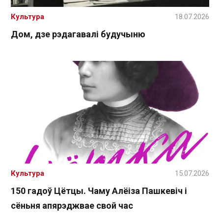
Культура
18.07.2026
Дом, дзе рэдагавалі будучыню
Культура
15.07.2026
150 гадоў Цётцы. Чаму Алёіза Пашкевіч і
сёньня апярэджвае свой час