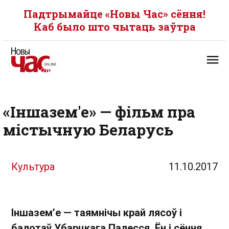
Падтрымайце «Новы Час» сёння!
Каб было што чытаць заўтра
«Іншазем'е» — фільм пра
містычную Беларусь
Культура
11.10.2017
Іншазем’е — таямнічы край лясоў і
балотаў Убарцкага Палесся. Ён і сёння