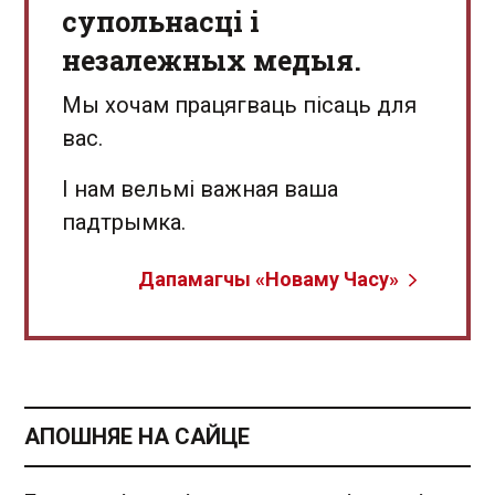
супольнасці і
незалежных медыя.
Мы хочам працягваць пісаць для
вас.
І нам вельмі важная ваша
падтрымка.
Дапамагчы «Новаму Часу»
АПОШНЯЕ НА САЙЦЕ