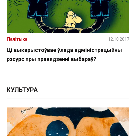
Палітыка
12.10.2017
Ці выкарыстоўвае ўлада адміністрацыйны
рэсурс пры правядзенні выбараў?
КУЛЬТУРА