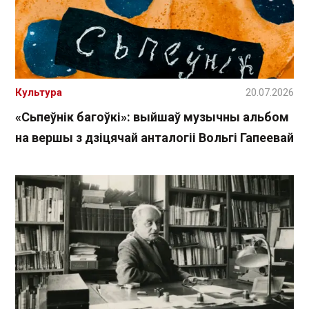
Культура
20.07.2026
«Сьпеўнік багоўкі»: выйшаў музычны альбом
на вершы з дзіцячай анталогіі Вольгі Гапеевай