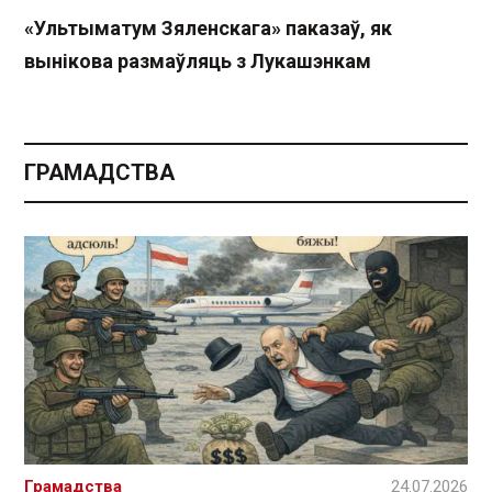
«Ультыматум Зяленскага» паказаў, як
вынікова размаўляць з Лукашэнкам
ГРАМАДСТВА
Грамадства
24.07.2026