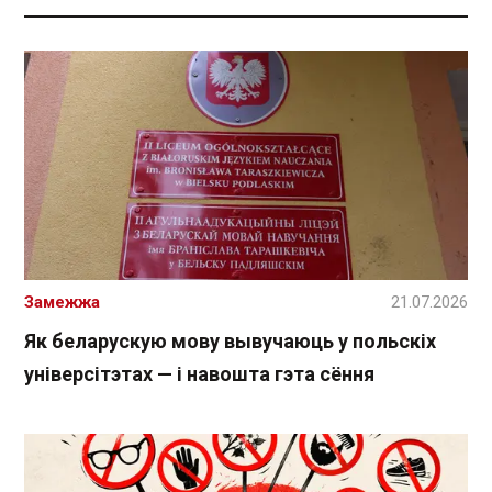
Замежжа
21.07.2026
Як беларускую мову вывучаюць у польскіх
універсітэтах — і навошта гэта сёння