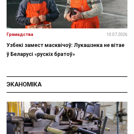
Грамадства
10.07.2026
Узбекі замест масквічоў: Лукашэнка не вітае
ў Беларусі «рускіх братоў»
ЭКАНОМІКА