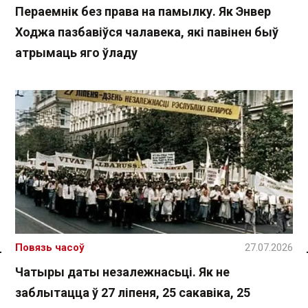
Пераемнік без права на памылку. Як Энвер
Ходжа пазбавіўся чалавека, які павінен быў
атрымаць яго ўладу
Повязь часоў
27.07.2026
Спасылка без VPN
Чатыры даты незалежнасьці. Як не
заблытацца ў 27 ліпеня, 25 сакавіка, 25