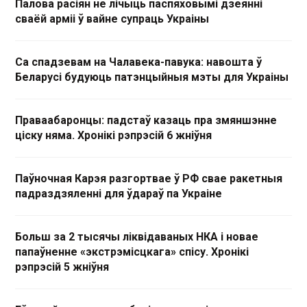
Палова расіян не лічыць паспяховымі дзеянні
сваёй арміі ў вайне супраць Украіны
Са спадзевам на Чалавека-павука: навошта ў
Беларусі будуюць патэнцыйныя мэты для Украіны
Праваабаронцы: падстаў казаць пра змяншэнне
ціску няма. Хронікі рэпрэсій 6 жніўня
Паўночная Карэя разгортвае ў РФ свае ракетныя
падраздзяленні для ўдараў па Украіне
Больш за 2 тысячы ліквідаваных НКА і новае
папаўненне «экстрэмісцкага» спісу. Хронікі
рэпрэсій 5 жніўня