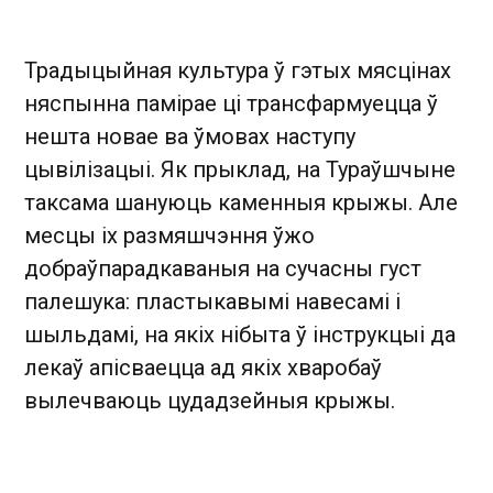
Традыцыйная культура ў гэтых мясцінах
няспынна памірае ці трансфармуецца ў
нешта новае ва ўмовах наступу
цывілізацыі. Як прыклад, на Тураўшчыне
таксама шануюць каменныя крыжы. Але
месцы іх размяшчэння ўжо
добраўпарадкаваныя на сучасны густ
палешука: пластыкавымі навесамі і
шыльдамі, на якіх нібыта ў інструкцыі да
лекаў апісваецца ад якіх хваробаў
вылечваюць цудадзейныя крыжы.