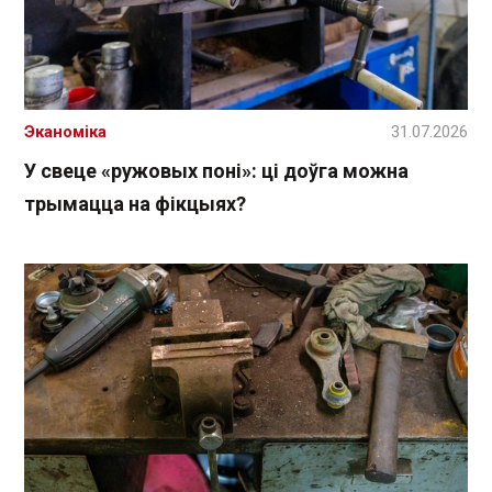
Эканоміка
31.07.2026
У свеце «ружовых поні»: ці доўга можна
трымацца на фікцыях?