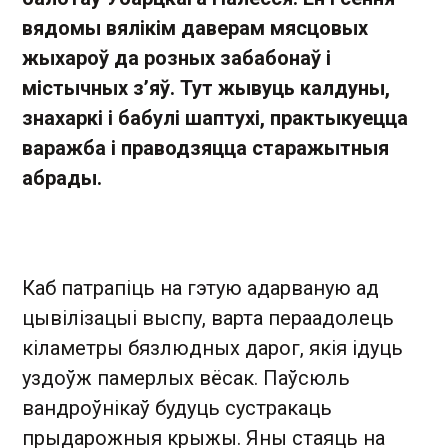
вядомы вялікім даверам мясцовых
жыхароў да розных забабонаў і
містычных з’яў. Тут жывуць калдуны,
знахаркі і бабулі шаптухі, практыкуецца
варажба і праводзяцца старажытныя
абрады.
Каб патрапіць на гэтую адарваную ад
цывілізацыі выспу, варта пераадолець
кіламетры бязлюдных дарог, якія ідуць
уздоўж памерлых вёсак. Паўсюль
вандроўнікаў будуць сустракаць
прыдарожныя крыжы. Яны стаяць на