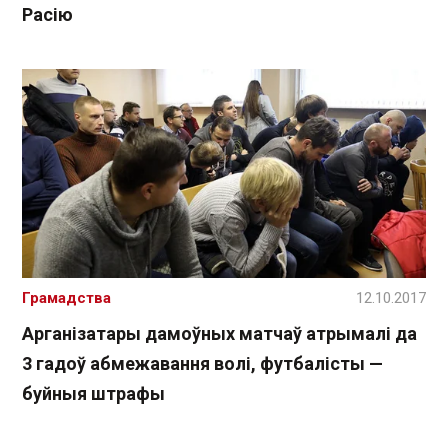
Расію
Грамадства
12.10.2017
Арганізатары дамоўных матчаў атрымалі да
3 гадоў абмежавання волі, футбалісты —
буйныя штрафы