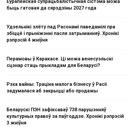
Еўрапейская супрацьбалістычная сістэма можа
быць гатовая да сярэдзіны 2027 года
Удзельнікі злёту пад Расонамі паведамілі пра
збіццё і прыніжэнні пасля затрыманняў. Хронікі
рэпрэсій 4 жніўня
Перамовы ў Каракасе. Ці можа венесуэльскі
сцэнар стаць прыкладам для Беларусі?
Рэха вайны: Траціна малога бізнесу ў Расіі
задумалася аб закрыцці або продажы
Беларускі ПЭН зафіксаваў 738 парушэнняў
культурных правоў за паўгоддзе. Хронікі рэпрэсій
3 жніўня