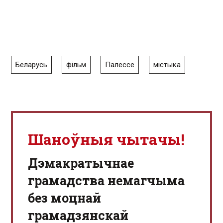
Беларусь
фільм
Палессе
містыка
Шаноўныя чытачы!
Дэмакратычнае
грамадства немагчыма
без моцнай
грамадзянскай