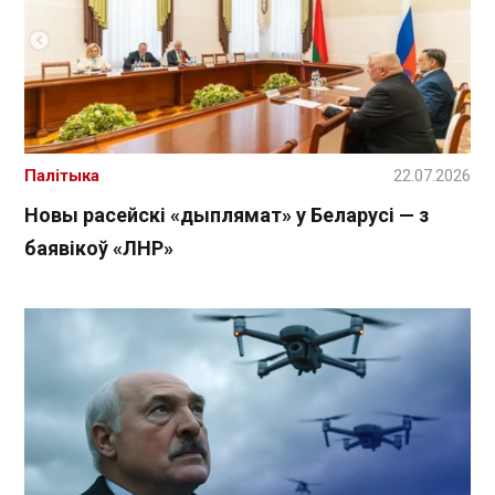
Палітыка
22.07.2026
Новы расейскі «дыплямат» у Беларусі — з
баявікоў «ЛНР»