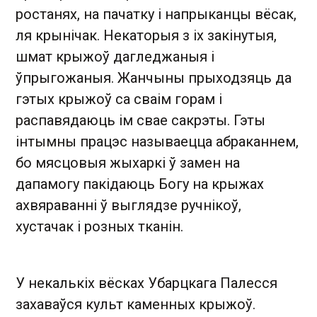
ростанях, на пачатку і напрыканцы вёсак,
ля крынічак. Некаторыя з іх закінутыя,
шмат крыжоў дагледжаныя і
ўпрыгожаныя. Жанчыны прыходзяць да
гэтых крыжоў са сваім горам і
распавядаюць ім свае сакрэты. Гэты
інтымны працэс называецца абраканнем,
бо мясцовыя жыхаркі ў замен на
дапамогу пакідаюць Богу на крыжах
ахвяраванні ў выглядзе ручнікоў,
хустачак і розных тканін.
У некалькіх вёсках Убарцкага Палесся
захаваўся культ каменных крыжоў.