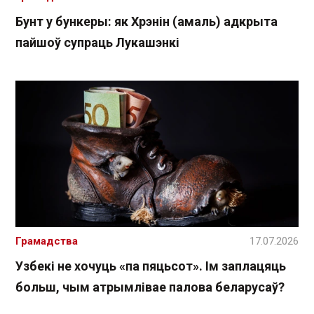
Бунт у бункеры: як Хрэнін (амаль) адкрыта
пайшоў супраць Лукашэнкі
Грамадства
17.07.2026
Узбекі не хочуць «па пяцьсот». Ім заплацяць
больш, чым атрымлівае палова беларусаў?