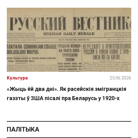
Культура
25.06.2026
«Жыць ёй два дні». Як расейскія эмігранцкія
газэты ў ЗША пісалі пра Беларусь у 1920-х
ПАЛІТЫКА