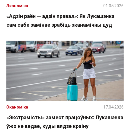
Эканоміка
01.05.2026
«Адзін раён — адзін правал»: Як Лукашэнка
сам сабе замінае зрабіць эканамічны цуд
Эканоміка
17.04.2026
«Экстрэмісты» замест працоўных: Лукашэнка
ўжо не ведае, куды вядзе краіну