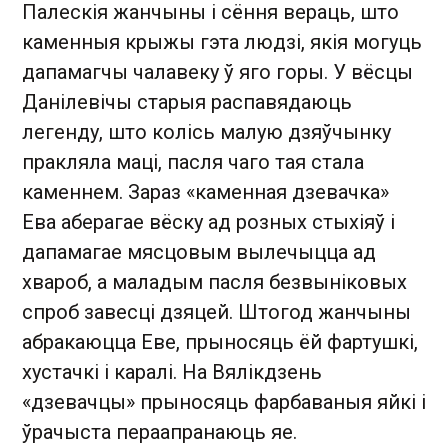
Палескія жанчыны і сёння вераць, што
каменныя крыжы гэта людзі, якія могуць
дапамагчы чалавеку ў яго горы. У вёсцы
Данілевічы старыя распавядаюць
легенду, што колісь малую дзяўчынку
пракляла маці, пасля чаго тая стала
каменнем. Зараз «каменная дзевачка»
Ева аберагае вёску ад розных стыхіяў і
дапамагае мясцовым вылечыцца ад
хвароб, а маладым пасля безвыніковых
спроб завесці дзяцей. Штогод жанчыны
абракаюцца Еве, прыносяць ёй фартушкі,
хустачкі і каралі. На Вялікдзень
«дзевачцы» прыносяць фарбаваныя яйкі і
ўрачыста пераапранаюць яе.