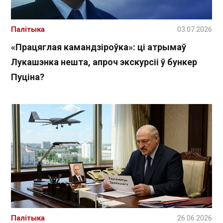
Палітыка
03.07.2026
«Працяглая камандзіроўка»: ці атрымаў
Лукашэнка нешта, апроч экскурсіі ў бункер
Пуціна?
Палітыка
26.06.2026