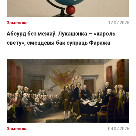
Замежжа
12.07.2026
Абсурд без межаў. Лукашэнка — «кароль
свету», смеццевы бак супраць Фаража
Замежжа
04.07.2026