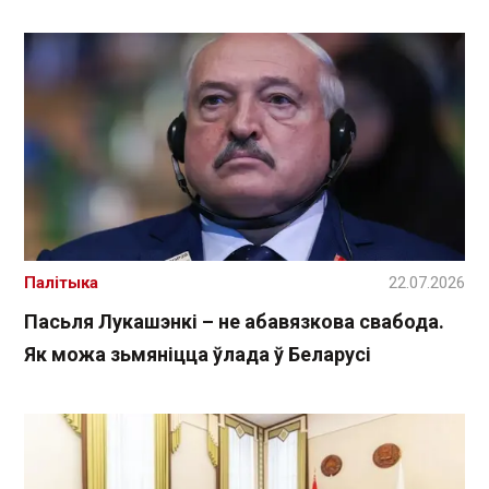
Палітыка
22.07.2026
Пасьля Лукашэнкі – не абавязкова свабода.
Як можа зьмяніцца ўлада ў Беларусі