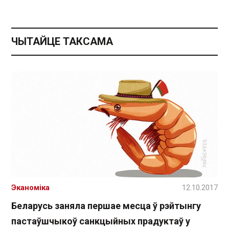
ЧЫТАЙЦЕ ТАКСАМА
Эканоміка
12.10.2017
Беларусь заняла першае месца ў рэйтынгу
пастаўшчыкоў санкцыйных прадуктаў у