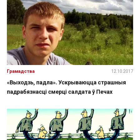
Грамадства
12.10.2017
«Выходзь, падла». Ускрываюцца страшныя
падрабязнасці смерці салдата ў Печах