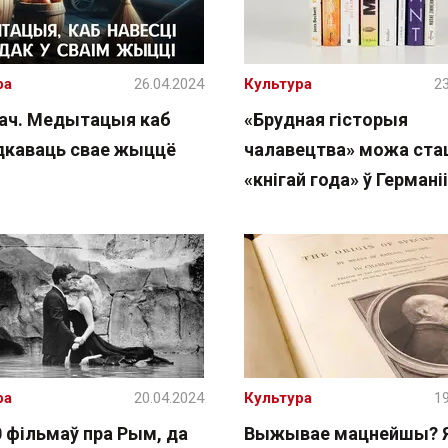
ра
26.04.2024
Культура
23
ач. Медытацыя каб
«Брудная гісторыя
дкаваць свае жыццё
чалавецтва» можа ста
«кнігай года» ў Германіі
ра
20.04.2024
Культура
19
0 фільмаў пра Рым, да
Выжывае мацнейшы? Я