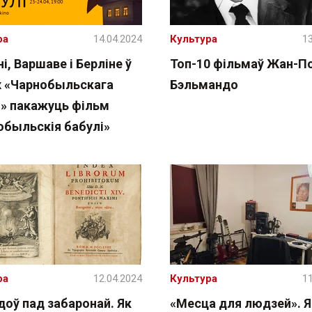
ра
14.04.2024
Культура
13
ні, Варшаве і Берліне ў
Топ-10 фільмаў Жан-П
 «Чарнобыльскага
Бэльмандо
» пакажуць фільм
обыльскія бабулі»
ра
12.04.2024
Культура
11
доў пад забаронай. Як
«Месца для людзей». Я