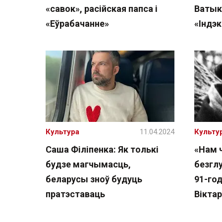
«савок», расійская папса і
Ватыка
«Еўрабачанне»
«Індэк
Культура
11.04.2024
Культу
Саша Філіпенка: Як толькі
«Нам 
будзе магчымасць,
безгл
беларусы зноў будуць
91-год
пратэставаць
Віктар