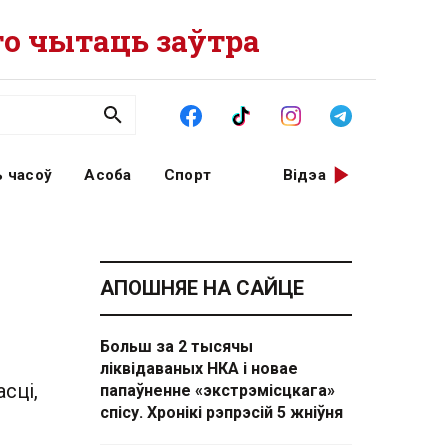
о чытаць заўтра
 часоў
Асоба
Спорт
Відэа
АПОШНЯЕ НА САЙЦЕ
Больш за 2 тысячы
ліквідаваных НКА і новае
сці,
папаўненне «экстрэмісцкага»
спісу. Хронікі рэпрэсій 5 жніўня