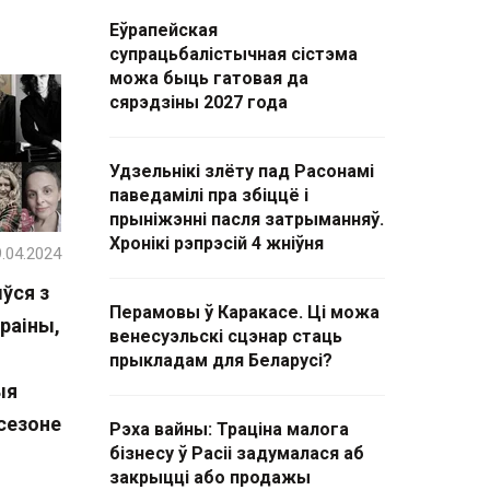
Еўрапейская
супрацьбалістычная сістэма
можа быць гатовая да
сярэдзіны 2027 года
Удзельнікі злёту пад Расонамі
паведамілі пра збіццё і
прыніжэнні пасля затрыманняў.
Хронікі рэпрэсій 4 жніўня
.04.2024
ўся з
Перамовы ў Каракасе. Ці можа
краіны,
венесуэльскі сцэнар стаць
прыкладам для Беларусі?
ыя
сезоне
Рэха вайны: Траціна малога
бізнесу ў Расіі задумалася аб
закрыцці або продажы