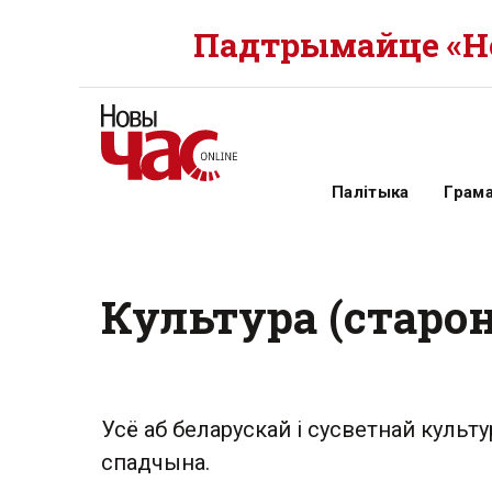
Падтрымайце «Но
Палітыка
Грам
Культура (старон
Усё аб беларускай і сусветнай культу
спадчына.