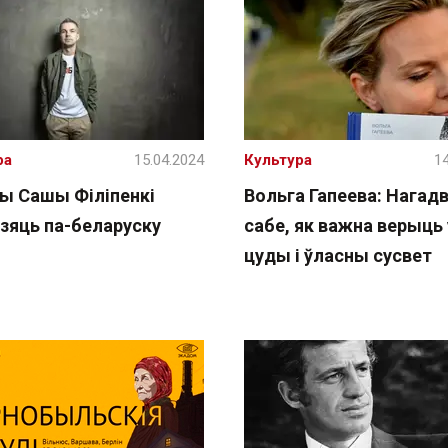
ра
15.04.2024
Культура
14
ы Сашы Філіпенкі
Вольга Гапеева: Нагад
зяць па-беларуску
сабе, як важна верыць 
цуды і ўласны сусвет