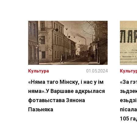
Культура
01.05.2024
Культу
«Няма таго Мінску, і нас у ім
«За гэ
няма».У Варшаве адкрылася
зьдзек
фотавыстава Зянона
езьдзі
Пазьняка
пісал
105 га