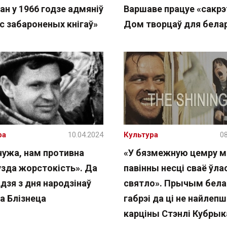
н у 1966 годзе адмяніў
Варшаве працуе «сакр
с забароненых кнігаў»
Дом творцаў для бела
ра
10.04.2024
Культура
08
чужа, нам противна
«У бязмежную цемру 
узда жорстокість». Да
павінны несці сваё ўла
дзя з дня народзінаў
святло». Прычым бела
а Блізнеца
габрэі да ці не найлеп
карціны Стэнлі Кубрык