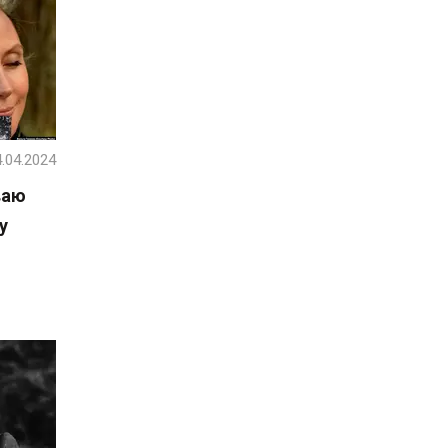
.04.2024
ваю
у