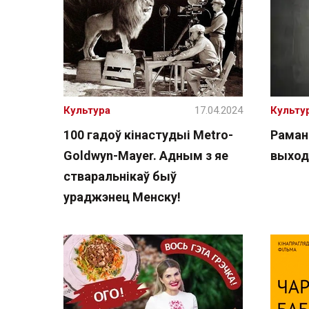
Культура
17.04.2024
Культу
100 гадоў кінастудыі Metro-
Раман
Goldwyn-Mayer. Адным з яе
выход
стваральнікаў быў
ураджэнец Менску!