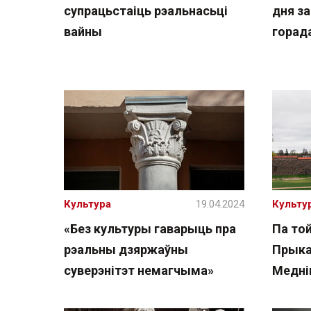
супрацьстаіць рэальнасьці
дня з
вайны
горад
Культура
19.04.2024
Культу
«Без культуры гаварыць пра
Па то
рэальны дзяржаўны
Прыка
суверэнітэт немагчыма»
Медні