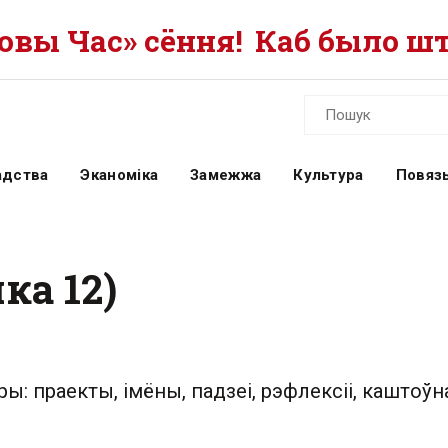
вы Час» сёння!
Каб было шт
адства
Эканоміка
Замежжа
Культура
Повязь
ка 12)
ры: праекты, імёны, падзеі, рэфлексіі, каштоўна