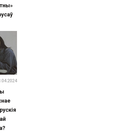
этны»
русаў
.04.2024
мы
снае
рускія
шай
а?