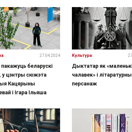
ра
27.04.2024
Культура
27
 пакажуць беларускі
Дыктатар як «маленьк
, у цэнтры сюжэта
чалавек» і літаратурны
рыя Кацярыны
персанаж
вай і Ігара Ільяша