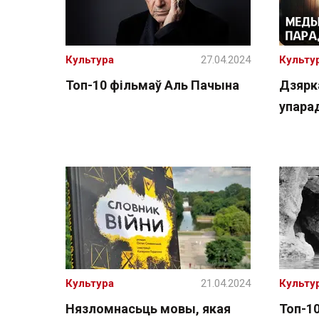
Культура
27.04.2024
Культу
Топ-10 фільмаў Аль Пачына
Дзярк
упара
Культура
21.04.2024
Культу
Нязломнасьць мовы, якая
Топ-1