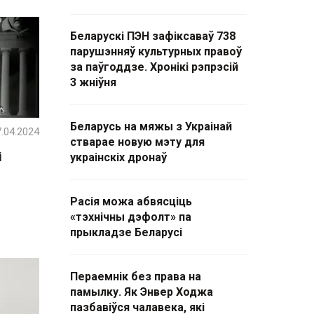
Беларускі ПЭН зафіксаваў 738
парушэнняў культурных правоў
за паўгоддзе. Хронікі рэпрэсій
3 жніўня
Беларусь на мяжы з Украінай
.04.2024
стварае новую мэту для
і
украінскіх дронаў
Расія можа абвясціць
«тэхнічны дэфолт» па
прыкладзе Беларусі
Пераемнік без права на
памылку. Як Энвер Ходжа
пазбавіўся чалавека, які