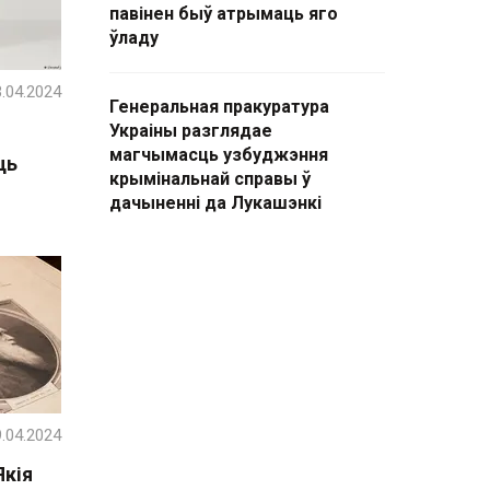
павінен быў атрымаць яго
ўладу
.04.2024
Генеральная пракуратура
Украіны разглядае
магчымасць узбуджэння
ць
крымінальнай справы ў
дачыненні да Лукашэнкі
.04.2024
кія