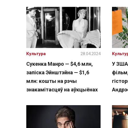
Культура
28.04.2024
Культу
Сукенка Манро — $4,6 млн,
У ЗША
запіска Эйнштэйна — $1,6
фільм
млн: кошты на рэчы
гісто
знакамітасцяў на аўкцыёнах
Андрэе