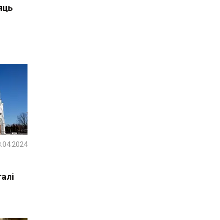
яць
.04.2024
талі