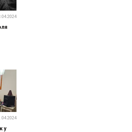
.04.2024
оля
.04.2024
к у