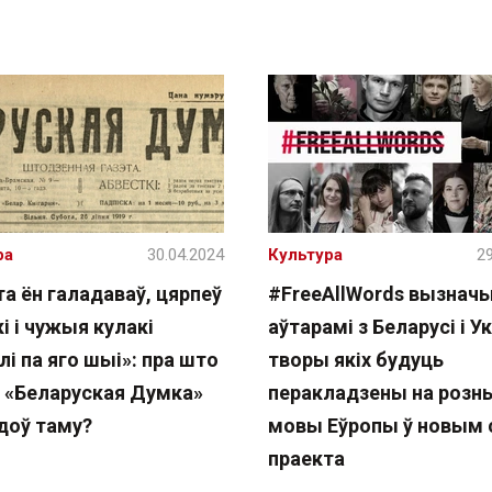
ра
30.04.2024
Культура
29
та ён галадаваў, цярпеў
#FreeAllWords вызначы
і і чужыя кулакі
аўтарамі з Беларусі і У
лі па яго шыі»: пра што
творы якіх будуць
а «Беларуская Думка»
перакладзены на розн
доў таму?
мовы Еўропы ў новым 
праекта