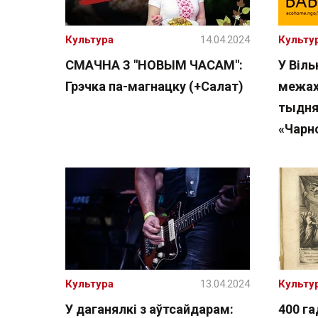
Культура
14.04.2024
Культу
СМАЧНА З "НОВЫМ ЧАСАМ":
У Віль
Грэчка па-магнацку (+Салат)
межах
тыдня
«Чарн
Культура
13.04.2024
Культу
У даганялкі з аўтсайдарам:
400 га