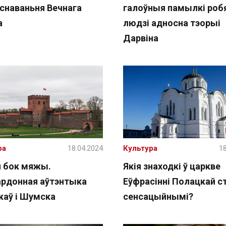
аснаваньня Вечнага
галоўныя памылкі роб
а
людзі адносна тэорыі
Дарвіна
ра
18.04.2024
Культура
18
й бок мяжы.
Якія знаходкі ў царкве
рдонная аўтэнтыка
Еўфрасінні Полацкай с
каў і Шумска
сенсацыйнымі?