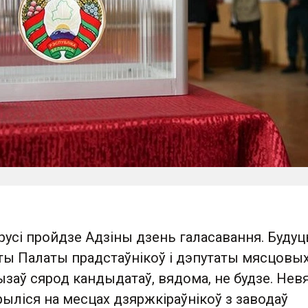
усі пройдзе Адзіны дзень галасавання. Будуц
ты Палаты прадстаўнікоў і дэпутаты мясцовы
заў сярод кандыдатаў, вядома, не будзе. Невя
арыліся на месцах дзяржкіраўнікоў з заводаў