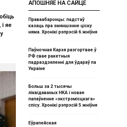
АПОШНЯЕ НА САЙЦЕ
юбіць
Праваабаронцы: падстаў
 і яе
казаць пра змяншэнне ціску
няма. Хронікі рэпрэсій 6 жніўня
 у
Паўночная Карэя разгортвае ў
РФ свае ракетныя
падраздзяленні для ўдараў па
Украіне
Больш за 2 тысячы
ліквідаваных НКА і новае
папаўненне «экстрэмісцкага»
спісу. Хронікі рэпрэсій 5 жніўня
Еўрапейская