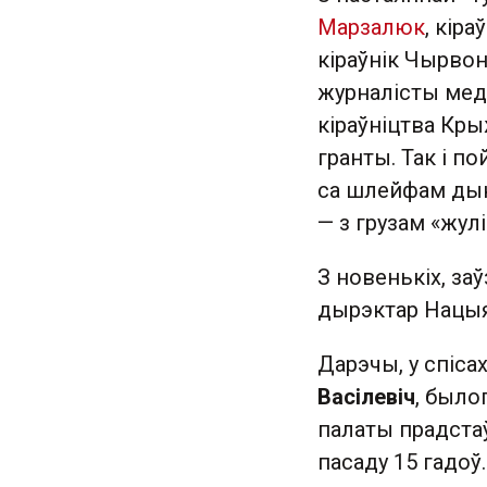
Марзалюк
, кір
кіраўнік Чырво
журналісты мед
кіраўніцтва Кр
гранты. Так і п
са шлейфам дыкп
— з грузам «жулі
З новенькіх, за
дырэктар Нацыя
Дарэчы, у спіса
Васілевіч
, было
палаты прадста
пасаду 15 гадоў.