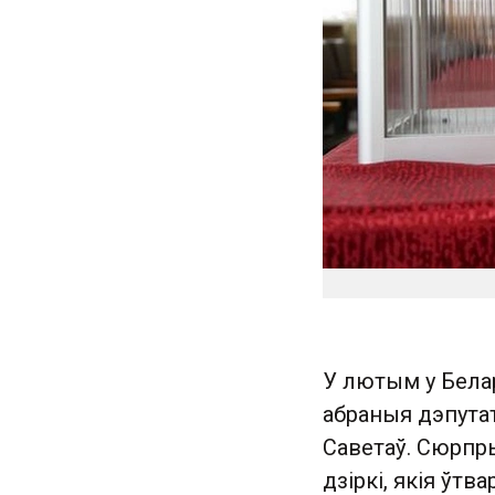
У лютым у Белар
абраныя дэпута
Саветаў. Сюрпры
дзіркі, якія ўтв