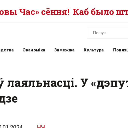
вы Час» сёння!
Каб было шт
адства
Эканоміка
Замежжа
Культура
Повязь
 лаяльнасці. У «дэпу
дзе
0.01.2024
НЧ