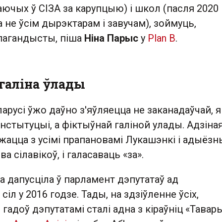
аючых ў СІЗА за карупцыю) і школ (пасля 2020
не ўсім дырэктарам і завучам), зоймуць,
пагандысты, піша
Ніна Парыс
у
Plan B
.
галіна ўлады
арусі ўжо даўно з'яўляецца не заканадаўчай, я
стытуцыі, а фіктыўнай галіной улады. Адзіная
ацца з усімі прапановамі Лукашэнкі і адыёзн
ва сілавікоў, і галасаваць «за».
а дапусціла ў парламент дэпутатаў ад
іл у 2016 годзе. Тады, на здзіўленне ўсіх,
гадоў дэпутатамі сталі адна з кіраўніц «Тавар