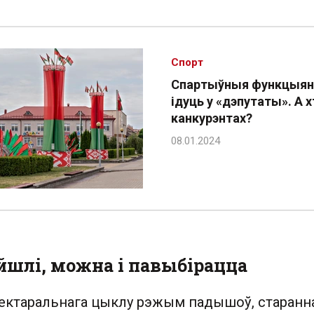
Спорт
Спартыўныя функцыя
ідуць у «дэпутаты». А х
канкурэнтах?
йшлі, можна і павыбірацца
лектаральнага цыклу рэжым падышоў, старанн