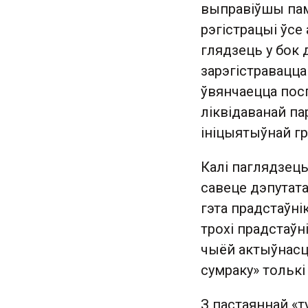
выправіўшы пам
рэгістрацыі ўсе
глядзець у бок 
зарэгістравацца
ўвянчаецца посп
ліквідаванай п
ініцыятыўнай гр
Калі паглядзець
савеце дэпутата
гэта прадстаўнік
трохі прадстаўн
чыёй актыўнасці 
сумраку» толькі
З пастаяннай «т