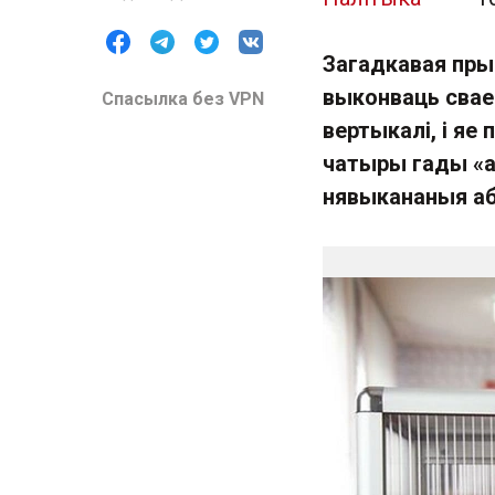
Загадкавая пры
выконваць свае 
Спасылка без VPN
вертыкалі, і яе
чатыры гады «а
нявыкананыя абя