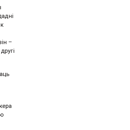
ы
дадні
як
зін –
другі
таць
ікера
ую