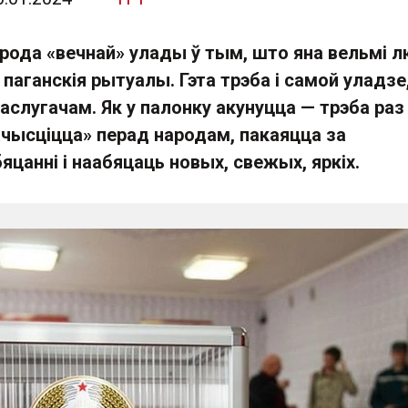
рода «вечнай» улады ў тым, што яна вельмі л
паганскія рытуалы. Гэта трэба і самой уладзе,
 паслугачам. Як у палонку акунуцца — трэба раз
чысціцца» перад народам, пакаяцца за
цанні і наабяцаць новых, свежых, яркіх.