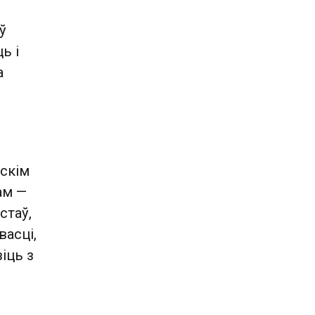
ў
ь і
а
дскім
ам —
стаў,
васці,
зіць з