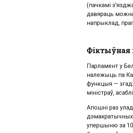
(пачкамі з'яздж
давяраць можна 
напрыклад, пра
Фіктыўная 
Парламент у Бел
належыць па Кан
функцыя — згадж
міністраў, асаблі
Апошні раз улад
дэмакратычных с
упершыню за 10 