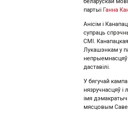
беларускай мо
партыі
Ганна Ка
Анісім і Канапа
супраць спрэчн
СМІ. Канапацкая
Лукашэнкам у па
непрыемнасцяў 
даставілі.
У бягучай кампа
нязручнасцяў і 
імя дэмакратыч
мясцовым Савец