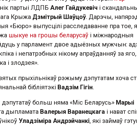
аўнік партыі ЛДПБ
Алег Гайдукевіч
і скандальн
нага Крыжа
Дзмітрый Шаўцоў
. Дарэчы, напярэ
ыя «Бюро» выпусцілі расследаванне пра тое, 
ыжа
шыкуе на грошы беларусаў
і міжнародныя
ойдуць у парламент двое адыёзных мужчын: ад
іка і непатрэбных нікому апраўданняў за яго, 
ка і злодзея».
ўзятых прыхільнікаў рэжыму дэпутатам хоча с
нальнай бібліятэкі
Вадзім Гігін
.
х дэпутатаў больш няма «Міс Беларусь»
Марыі
га дыпламата
Валерыя Варанецкага
і нават сп
ўнікоў
Уладзіміра Андрэйчанкі
, які займаў гэт