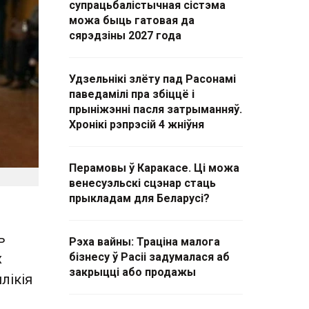
супрацьбалістычная сістэма
можа быць гатовая да
сярэдзіны 2027 года
Удзельнікі злёту пад Расонамі
паведамілі пра збіццё і
прыніжэнні пасля затрыманняў.
Хронікі рэпрэсій 4 жніўня
Перамовы ў Каракасе. Ці можа
венесуэльскі сцэнар стаць
прыкладам для Беларусі?
ь
Рэха вайны: Траціна малога
х
бізнесу ў Расіі задумалася аб
закрыцці або продажы
лікія