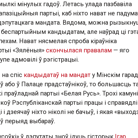
ылкі мінулых гадоў. Летась улада пазбавіла
 апазіцыйныя партыі, каб ніхто нават не падума
дэпутацкага мандата. Вядома, можна рызыкнуц
 беспартыйным кандыдатам, але наўрад ці гэт
ехам. Нават нясмелая спроба кіраўніка
артыі «Зялёныя»
скончылася правалам
— яго
упе адмовілі ў рэгістрацыі.
 на спіс
кандыдатаў на мандат
у Мінскім гара
ў або ў Палаце прадстаўнікоў, то большасць т
і праўладнай партыі «Белая Русь». Трохі камуні
ікоў Рэспубліканскай партыі працы і справядлі
і дзеячаў ніхто ніколі не бачыў, і якая «выход
 ў перыяд выбараў.
усоўкі» ў дэпутаты зноў ідуць гісторык
Ігар