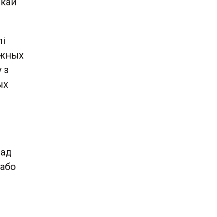
скай
лі
ежных
 з
ых
 ад
 або