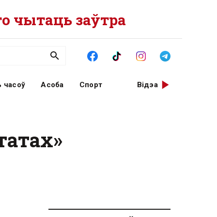
о чытаць заўтра
 часоў
Асоба
Спорт
Відэа
татах»