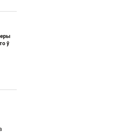
неры
то ў
а