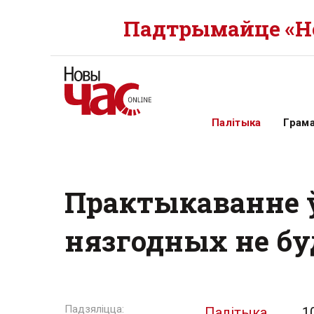
Падтрымайце «Но
Палітыка
Грам
Практыкаванне ў
нязгодных не бу
Палітыка
1