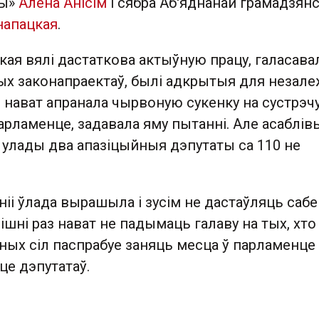
вы»
Алена Анісім
і сябра Аб'яднанай грамадзян
напацкая
.
цкая вялі дастаткова актыўную працу, галасава
ых законапраектаў, былі адкрытыя для незал
 нават апранала чырвоную сукенку на сустрэчу
рламенце, задавала яму пытанні. Але асаблів
улады два апазіцыйныя дэпутаты са 110 не
ніі ўлада вырашыла і зусім не дастаўляць сабе
лішні раз нават не падымаць галаву на тых, хто
ных сіл паспрабуе заняць месца ў парламенце
е дэпутатаў.