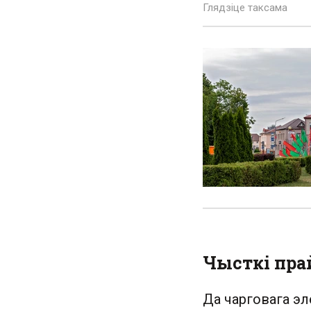
Глядзіце таксама
Чысткі пра
Да чарговага э