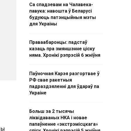
Са спадзевам на Чалавека-
павука: навошта ў Беларусі
будуюць патэнцыйныя мэты
для Украіны
Праваабаронцы: падстаў
казаць пра змяншэнне ціску
няма. Хронікі рэпрэсій 6 жніўня
Паўночная Карэя разгортвае ў
РФ свае ракетныя
падраздзяленні для ўдараў па
Украіне
Больш за 2 тысячы
ліквідаваных НКА і новае
папаўненне «экстрэмісцкага»
вы
спісу. Хронікі рэпрэсій 5 жніўня