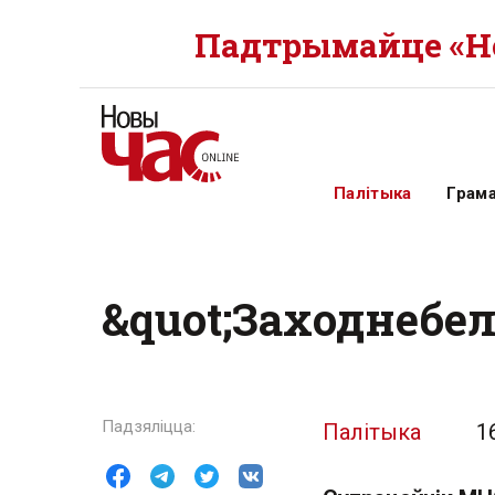
Падтрымайце «Но
Палітыка
Грам
&quot;Заходнебе
Палітыка
1