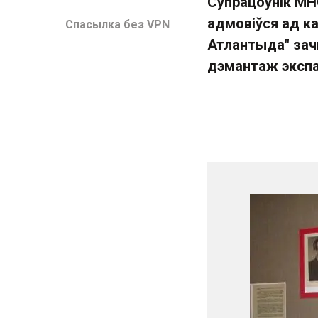
Супрацоўнік МНС
адмовіўся ад ка
Спасылка без VPN
Атлантыда" зач
дэмантаж экспа