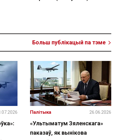
Больш публікацый па тэме
.07.2026
Палітыка
26.06.2026
ўка»:
«Ультыматум Зяленскага»
паказаў, як вынікова