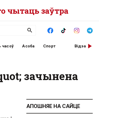
о чытаць заўтра
 часоў
Асоба
Спорт
Відэа
uot; зачынена
АПОШНЯЕ НА САЙЦЕ