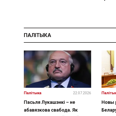
ПАЛІТЫКА
Палітыка
22.07.2026
Паліты
Пасьля Лукашэнкі – не
Новы 
абавязкова свабода. Як
Белару