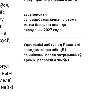
ўся,
лёс
Еўрапейская
у.
супрацьбалістычная сістэма
можа быць гатовая да
ы
сярэдзіны 2027 года
 Не
усі",
Удзельнікі злёту пад Расонамі
паведамілі пра збіццё і
прыніжэнні пасля затрыманняў.
Хронікі рэпрэсій 4 жніўня
огул
ічным
мела",
 нейкі