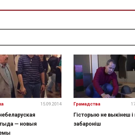
ка
15.09.2014
Грамадства
17
небеларуская
Гісторыю не выкінеш і 
тыда — новыя
забароніш
лемы