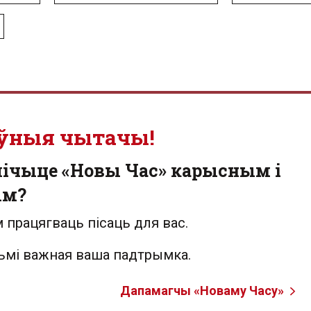
ўныя чытачы!
лічыце «Новы Час» карысным і
ым?
 працягваць пісаць для вас.
льмі важная ваша падтрымка.
Дапамагчы «Новаму Часу»