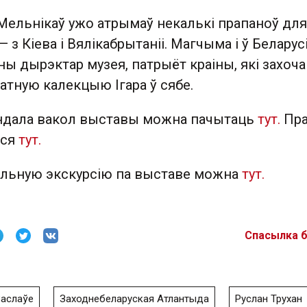
 Мельнікаў ужо атрымаў некалькі прапаноў для
 з Кіева і Вялікабрытаніі. Магчыма і ў Беларус
ы дырэктар музея, патрыёт краіны, які захоча
атную калекцыю Ігара ў сябе.
ндала вакол выставы можна пачытаць
тут.
Пра
ася
тут.
альную экскурсію па выставе можна
тут.
Спасылка 
Заслаўе
Заходнебеларуская Атлантыда
Руслан Трухан