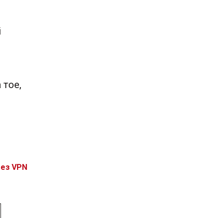
і
 тое,
без VPN