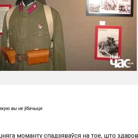
якую вы не ўбачыце
шняга моманту спадзяваўся на тое, што здаро