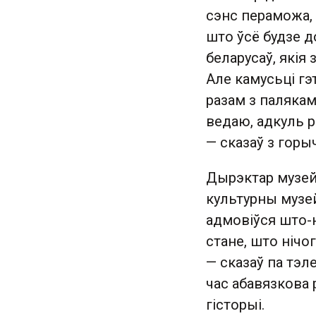
сэнс пераможа, 
што ўсё будзе д
беларусаў, якія 
Але камусьці гэ
разам з палякам
ведаю, адкуль р
— сказаў з горы
Дырэктар музей
культурны музей
адмовіўся што-н
стане, што нічог
— сказаў па тэл
час абавязкова 
гісторыі.