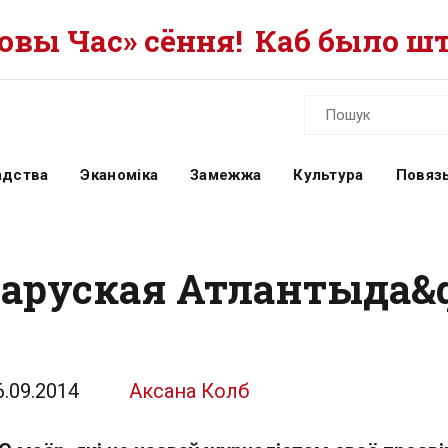
вы Час» сёння!
Каб было шт
адства
Эканоміка
Замежжа
Культура
Повязь
ларуская Атлантыда&q
6.09.2014
Аксана Колб