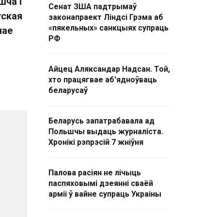
шча і
Сенат ЗША падтрымаў
уская
законапраект Ліндсі Грэма аб
«пякельных» санкцыях супраць
нае
РФ
Айцец Аляксандар Надсан. Той,
хто працягвае аб'ядноўваць
беларусаў
Беларусь запатрабавала ад
Польшчы выдаць журналіста.
Хронікі рэпрэсій 7 жніўня
Палова расіян не лічыць
паспяховымі дзеянні сваёй
арміі ў вайне супраць Украіны