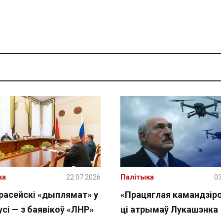
ка
22.07.2026
Палітыка
03
расейскі «дыплямат» у
«Працяглая камандзіро
сі — з баявікоў «ЛНР»
ці атрымаў Лукашэнка