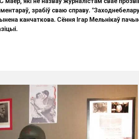
 маёр, які не назваў журналістам сваё прозві
ментараў, зрабіў сваю справу. "Заходнебелар
ынена канчаткова. Сёння Ігар Мельнікаў пачы
зіцыі.