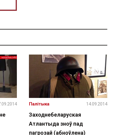
.09.2014
Палітыка
14.09.2014
не
Заходнебеларуская
Атлантыда зноў пад
пагрозай (абноўлена)