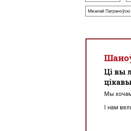
Мікалай Паграноўскі
Шано
Ці вы 
цікав
Мы хочам
І нам ве