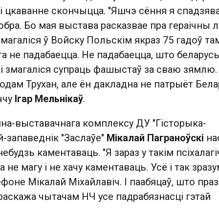
і цкаванне скончыцца. "Яшчэ сёння я спадзява
обра. Бо мая выстава расказвае пра гераічны 
змагаліся ў Войску Польскім якраз 75 гадоў там
та не падабаецца. Не падабаецца, што беларус
і змагаліся супраць фашыстаў за сваю зямлю.
одам Трухан, але ён дакладна не патрыёт Белар
ччу
Ігар Мельнікаў
.
на-выставачнага комплексу ДУ "Гісторыка-
-запаведнік "Заслаўе"
Мікалай Паграноўскі
на
ебудзь каментаваць. "Я зараз у такім псіхалаг
а не магу і не хачу каментаваць. Усё і так зразу
ефоне Мікалай Міхайлавіч. І паабяцаў, што праз
раскажа чытачам НЧ усе падрабязнасці гэтай