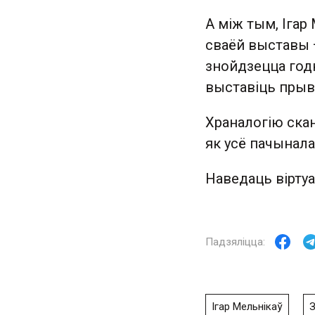
А між тым, Ігар
сваёй выставы —
знойдзецца годн
выставіць прыв
Храналогію ска
як усё пачынал
Наведаць вірту
Ігар Мельнікаў