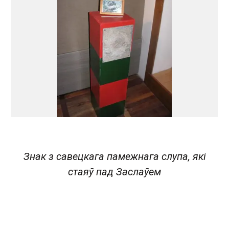
Знак з савецкага памежнага слупа, які
стаяў пад Заслаўем