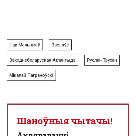
Ігар Мельнікаў
Заслаўе
Заходнебеларуская Атлантыда
Руслан Трухан
Мікалай Паграноўскі
Шаноўныя чытачы!
Aхвяраванні