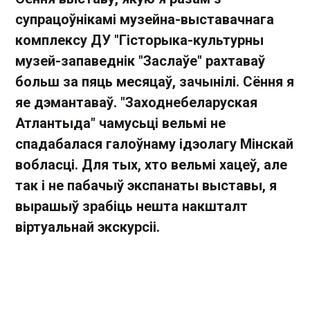
супрацоўнікамі музейна-выставачнага
комплексу ДУ "Гісторыка-культурны
музей-запаведнік "Заслаўе" рахтаваў
больш за пяць месяцаў, зачынілі. Сёння я
яе дэмантаваў. "Заходнебеларуская
Атлантыда" чамусьці вельмі не
спадабалася галоўнаму ідэолагу Мінскай
вобласці. Для тых, хто вельмі хацеў, але
так і не пабачыў экспанаты выставы, я
вырашыў зрабіць нешта накшталт
віртуальнай экскурсіі.