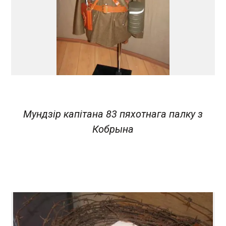
Мундзір капітана 83 пяхотнага палку з
Кобрына