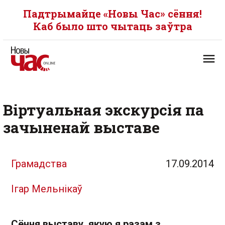
Падтрымайце «Новы Час» сёння!
Каб было што чытаць заўтра
Віртуальная экскурсія па
зачыненай выставе
Грамадства
17.09.2014
Ігар Мельнікаў
Сёння выставу, якую я разам з