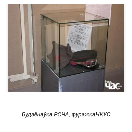
Будзёнаўка
РСЧА
, фуражка
НКУС