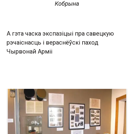
Кобрына
А гэта часка экспазіцыі пра савецкую
рэчаіснасць і вераснёўскі паход
Чырвонай Арміі