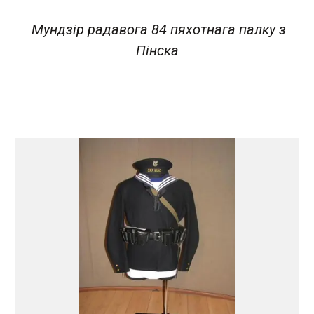
Мундзір радавога 84 пяхотнага палку з
Пінска