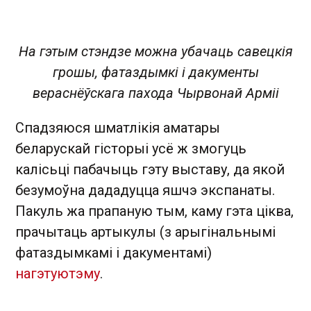
На гэтым стэндзе можна убачаць савецкія
грошы, фатаздымкі і дакументы
вераснёўскага пахода Чырвонай Арміі
Спадзяюся шматлікія аматары
беларускай гісторыі усё ж змогуць
калісьці пабачыць гэту выставу, да якой
безумоўна дададуцца яшчэ экспанаты.
Пакуль жа прапаную тым, каму гэта ціква,
прачытаць артыкулы (з арыгінальнымі
фатаздымкамі і дакументамі)
на
гэтую
тэму
.