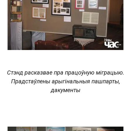
Стэнд расказвае пра працоўную міграцыю.
Прадстаўлены арыгінальныя пашпарты,
дакументы