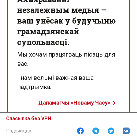
незалежным медыя —
ваш унёсак у будучыню
грамадзянскай
супольнасці.
Мы хочам працягваць пісаць для
вас.
І нам вельмі важная ваша
падтрымка.
Дапамагчы «Новаму Часу»
Спасылка без VPN