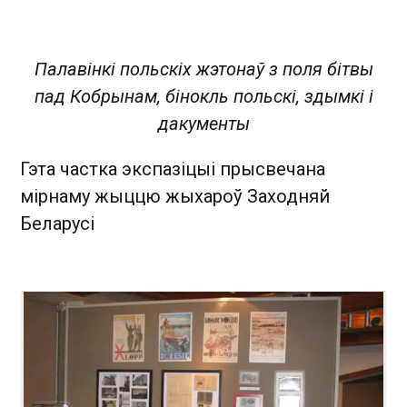
Палавінкі польскіх жэтонаў з поля бітвы
пад Кобрынам, бінокль польскі, здымкі і
дакументы
Гэта частка экспазіцыі прысвечана
мірнаму жыццю жыхароў Заходняй
Беларусі