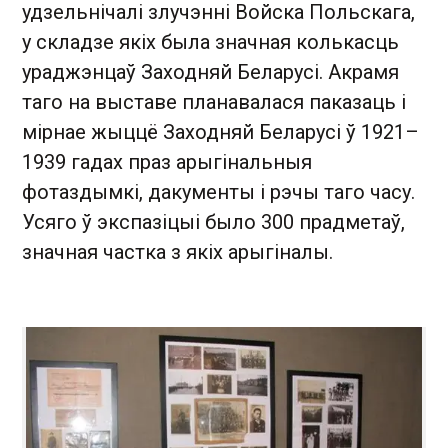
удзельнічалі злучэнні Войска Польскага,
у складзе якіх была значная колькасць
ураджэнцаў Заходняй Беларусі. Акрамя
таго на выставе планавалася паказаць і
мірнае жыццё Заходняй Беларусі ў 1921–
1939 гадах праз арыгінальныя
фотаздымкі, дакументы і рэчы таго часу.
Усяго ў экспазіцыі было 300 прадметаў,
значная частка з якіх арыгіналы.