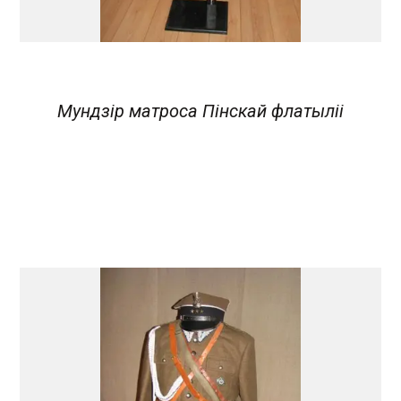
Мундзір матроса Пінскай флатыліі