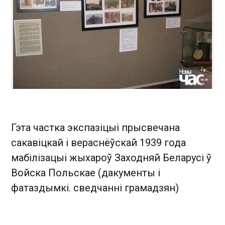
Гэта частка экспазіцыі прысвечана
сакавіцкай і вераснёўскай 1939 года
мабілізацыі жыхароў Заходняй Беларусі ў
Войска Польскае (дакументы і
фатаздымкі. сведчанні грамадзян)