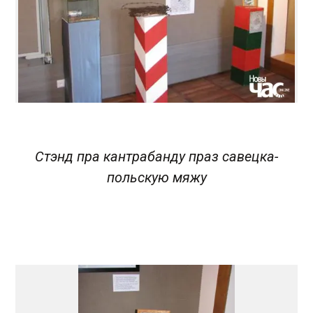
Стэнд пра кантрабанду праз савецка-
польскую мяжу