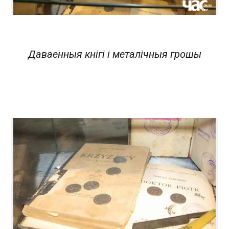
Даваенныя кнігі і металічныя грошы