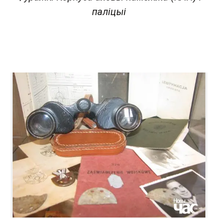
паліцыі