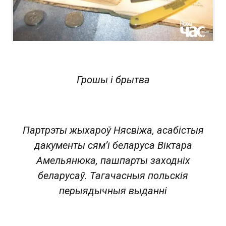
Грошы і брытва
Партрэты жыхароў Нясвіжа, асабістыя
дакументы сям’і беларуса Віктара
Амельянюка, пашпарты заходніх
беларусаў. Тагачасныя польскія
перыядычныя выданні