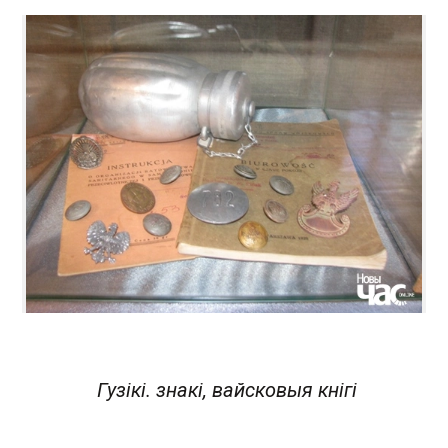
Гузікі. знакі, вайсковыя кнігі