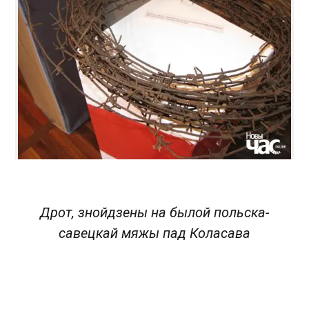
Дрот, знойдзены на былой польска-
савецкай мяжы пад Коласава