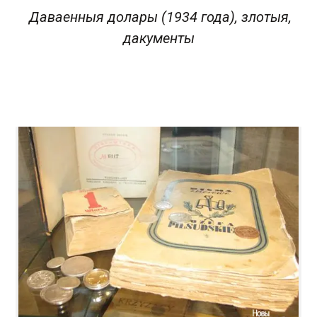
Даваенныя долары (1934 года), злотыя,
дакументы