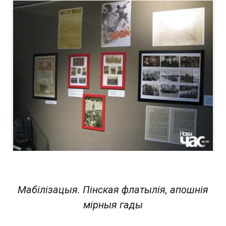
Мабілізацыя. Пінская флатылія, апошнія
мірныя гады