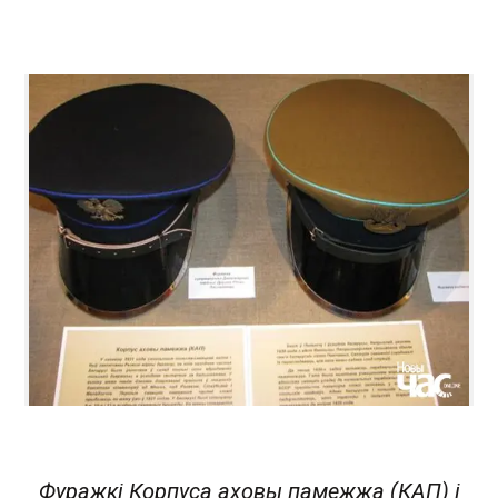
Фуражкі Корпуса аховы памежжа (КАП) і