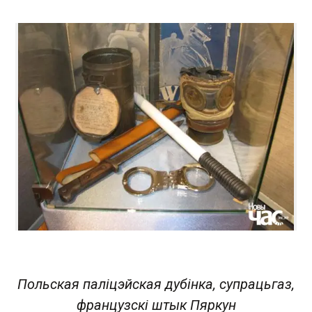
Польская паліцэйская дубінка, супрацьгаз,
французскі штык Пяркун