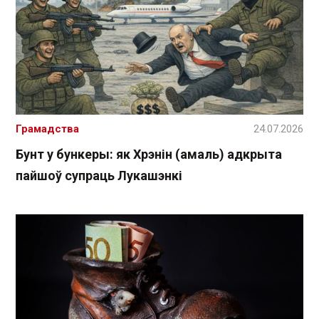
Грамадства
24.07.2026
Бунт у бункеры: як Хрэнін (амаль) адкрыта
пайшоў супраць Лукашэнкі