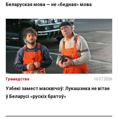
Беларуская мова — не «бедная» мова
Грамадства
10.07.2026
Узбекі замест масквічоў: Лукашэнка не вітае
ў Беларусі «рускіх братоў»