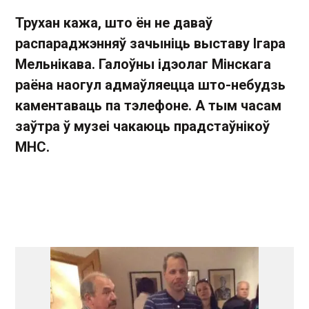
Трухан кажа, што ён не даваў
распараджэнняў зачыніць выставу Ігара
Мельнікава. Галоўны ідэолаг Мінскага
раёна наогул адмаўляецца што-небудзь
каментаваць па тэлефоне. А тым часам
заўтра ў музеі чакаюць прадстаўнікоў
МНС.