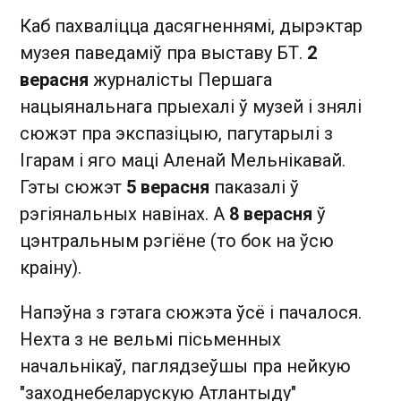
Каб пахваліцца дасягненнямі, дырэктар
музея паведаміў пра выставу БТ.
2
верасня
журналісты Першага
нацыянальнага прыехалі ў музей і знялі
сюжэт пра экспазіцыю, пагутарылі з
Ігарам і яго маці Аленай Мельнікавай.
Гэты сюжэт
5 верасня
паказалі ў
рэгіянальных навінах. А
8 верасня
ў
цэнтральным рэгіёне (то бок на ўсю
краіну).
Напэўна з гэтага сюжэта ўсё і пачалося.
Нехта з не вельмі пісьменных
начальнікаў, паглядзеўшы пра нейкую
"заходнебеларускую Атлантыду"