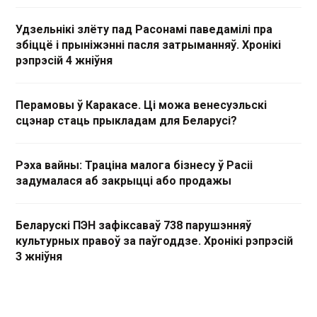
Удзельнікі злёту пад Расонамі паведамілі пра
збіццё і прыніжэнні пасля затрыманняў. Хронікі
рэпрэсій 4 жніўня
Перамовы ў Каракасе. Ці можа венесуэльскі
сцэнар стаць прыкладам для Беларусі?
Рэха вайны: Траціна малога бізнесу ў Расіі
задумалася аб закрыцці або продажы
Беларускі ПЭН зафіксаваў 738 парушэнняў
культурных правоў за паўгоддзе. Хронікі рэпрэсій
3 жніўня