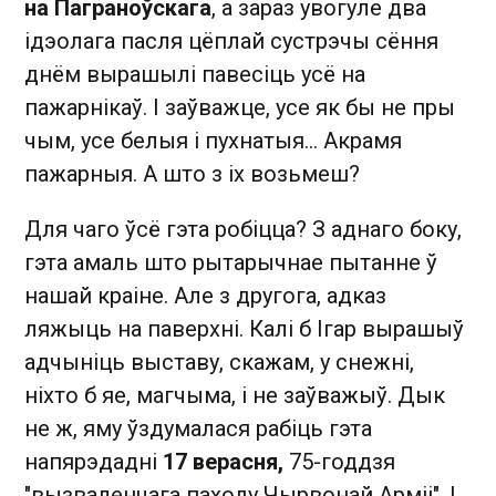
на Паграноўскага
, а зараз увогуле два
ідэолага пасля цёплай сустрэчы сёння
днём вырашылі павесіць усё на
пажарнікаў. І заўважце, усе як бы не пры
чым, усе белыя і пухнатыя... Акрамя
пажарныя. А што з іх возьмеш?
Для чаго ўсё гэта робіцца? З аднаго боку,
гэта амаль што рытарычнае пытанне ў
нашай краіне. Але з другога, адказ
ляжыць на паверхні. Калі б Ігар вырашыў
адчыніць выставу, скажам, у снежні,
ніхто б яе, магчыма, і не заўважыў. Дык
не ж, яму ўздумалася рабіць гэта
напярэдадні
17 верасня,
75-годдзя
"вызваленчага паходу Чырвонай Арміі". І