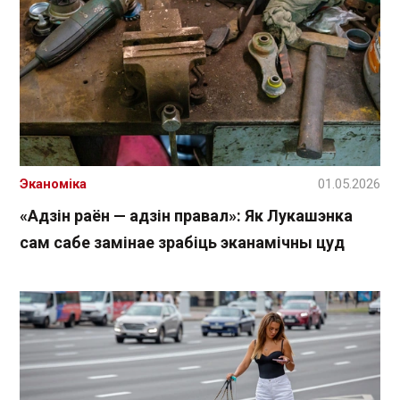
Эканоміка
01.05.2026
«Адзін раён — адзін правал»: Як Лукашэнка
сам сабе замінае зрабіць эканамічны цуд