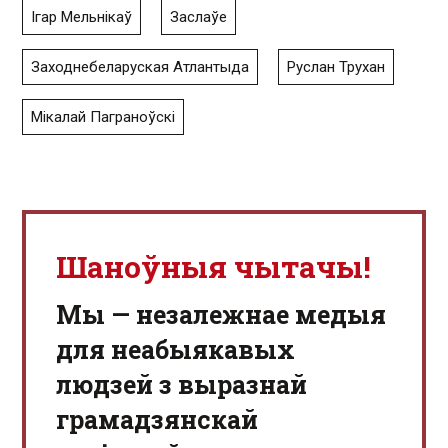
Ігар Мельнікаў
Заслаўе
Заходнебеларуская Атлантыда
Руслан Трухан
Мікалай Паграноўскі
Шаноўныя чытачы!
Мы — незалежнае медыя
для неабыякавых
людзей з выразнай
грамадзянскай