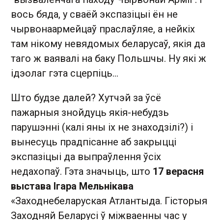
вось бяда, у сваёй экспазіцыі ён не
чырвонаармейцаў праслаўляе, а нейкіх
там нікому невядомых беларусаў, якія да
таго ж ваявалі на баку Польшчы. Ну які ж
ідэолаг гэта сцерпіць...
Што будзе далей? Хутчэй за ўсё
пажарныя знойдуць якія-небудзь
парушэнні (калі яны іх не знаходзілі?) і
вынесуць прадпісанне аб закрыцці
экспазіцыі да выпраўлення ўсіх
недахопаў. Гэта значыць, што
17 верасня
выстава Ігара Мельнікава
«Заходнебеларуская Атлантыда. Гісторыя
Заходняй Беларусі ў міжваенны час у