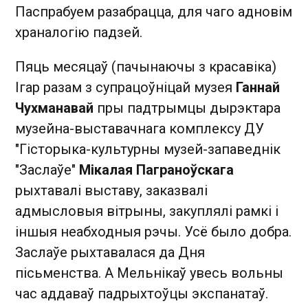
Паспрабуем разабрацца, для чаго адновім
храналогію падзей.
Пяць месяцаў (пачынаючы з красавіка)
Ігар разам з супрацоўніцай музея
Ганнай
Чухманавай
пры падтрымцы дырэктара
музейна-выставачнага комплексу ДУ
"Гісторыка-культурны музей-запаведнік
"Заслаўе"
Мікалая Паграноўскага
рыхтавалі выставу, заказвалі
адмысловыя вітрыны, закуплялі рамкі і
іншыя неабходныя рэчы. Усё было добра.
Заслаўе рыхтавалася да Дня
пісьменства. А Мельнікаў увесь вольны
час аддаваў падрыхтоўцы экспанатаў.