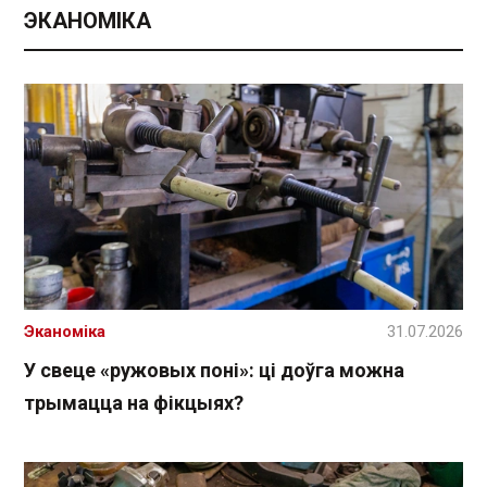
ЭКАНОМІКА
Эканоміка
31.07.2026
У свеце «ружовых поні»: ці доўга можна
трымацца на фікцыях?