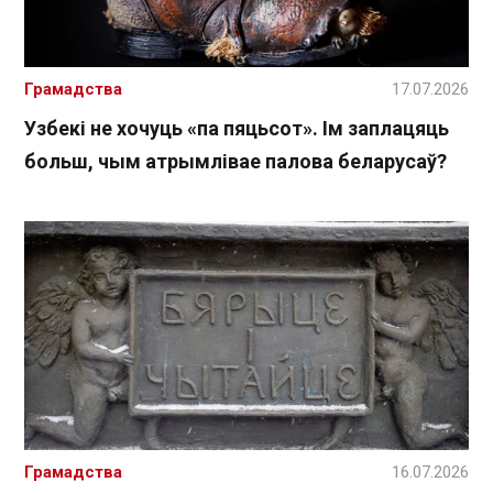
Грамадства
17.07.2026
Узбекі не хочуць «па пяцьсот». Ім заплацяць
больш, чым атрымлівае палова беларусаў?
Грамадства
16.07.2026