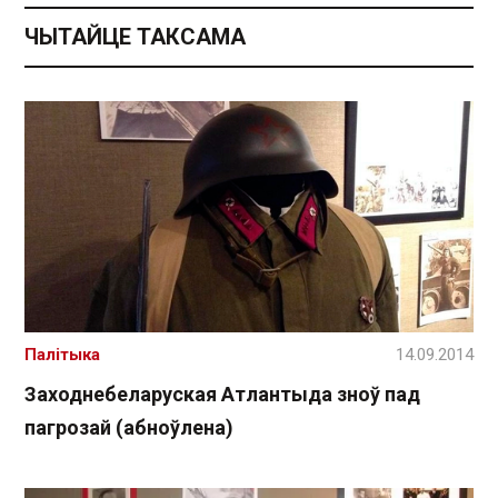
ЧЫТАЙЦЕ ТАКСАМА
Палітыка
14.09.2014
Заходнебеларуская Атлантыда зноў пад
пагрозай (абноўлена)