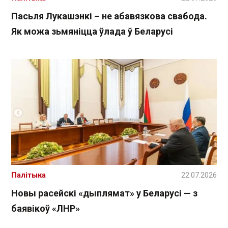
Пасьля Лукашэнкі – не абавязкова свабода.
Як можа зьмяніцца ўлада ў Беларусі
Палітыка
22.07.2026
Новы расейскі «дыплямат» у Беларусі — з
баявікоў «ЛНР»