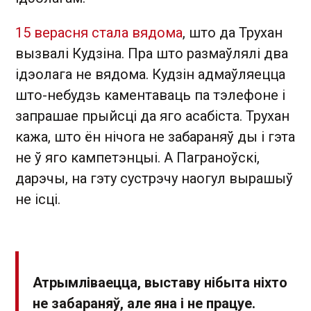
15 верасня стала вядома
, што да Трухан
вызвалі Кудзіна. Пра што размаўлялі два
ідэолага не вядома. Кудзін адмаўляецца
што-небудзь каментаваць па тэлефоне і
запрашае прыйсці да яго асабіста. Трухан
кажа, што ён нічога не забараняў ды і гэта
не ў яго кампетэнцыі. А Паграноўскі,
дарэчы, на гэту сустрэчу наогул вырашыў
не ісці.
Атрымліваецца, выставу нібыта ніхто
не забараняў, але яна і не працуе.