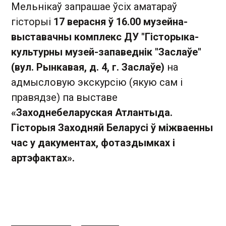
Мельнікаў запрашае ўсіх аматараў
гісторыі
17 верасня ў 16.00 музейна-
выставачны комплекс ДУ "Гісторыка-
культурны музей-запаведнік "Заслаўе"
(вул. Рынкавая, д. 4, г. Заслаўе)
на
адмысловую экскурсію (якую сам і
правядзе) па выставе
«Заходнебеларуская Атлантыда.
Гісторыя Заходняй Беларусі ў міжваенны
час у дакументах, фотаздымках і
артэфактах».