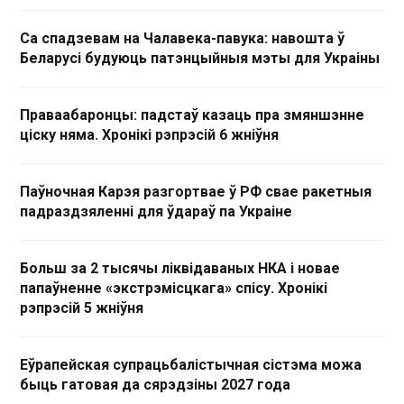
Са спадзевам на Чалавека-павука: навошта ў
Беларусі будуюць патэнцыйныя мэты для Украіны
Праваабаронцы: падстаў казаць пра змяншэнне
ціску няма. Хронікі рэпрэсій 6 жніўня
Паўночная Карэя разгортвае ў РФ свае ракетныя
падраздзяленні для ўдараў па Украіне
Больш за 2 тысячы ліквідаваных НКА і новае
папаўненне «экстрэмісцкага» спісу. Хронікі
рэпрэсій 5 жніўня
Еўрапейская супрацьбалістычная сістэма можа
быць гатовая да сярэдзіны 2027 года