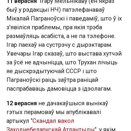
11 верасня
Ігару Мельнікаву (ён якраз
быў у рэдакцыі НЧ) патэлефанаваў
Мікалай Паграноўскі і паведаміў, што ў іх
з'явіліся праблемы, пра якія трэба
размаўляць асабіста, а не па тэлефоне.
Ігар паехаў на сустрэчу с дырэктарам.
Увечары Ігар сказаў, што выстава хутчэй
за ўсё не адчыніцца, што Трухан лічыць
яе дыскрэдытуючай СССР і што
Паграноўскі раіць заўтра раніцай
паспрабаваць дамовіцца з ідэолагам.
12 верасня
не дачакаўшыся вынікаў
гэтых перамоваў мы апублікавалі
артыкул
"Скандал вакол
Заходнебеларускай Атлантыды",
у якім