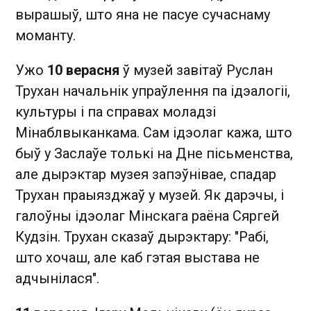
вырашыў, што яна не пасуе сучаснаму
моманту.
Ужо
10 верасня
ў музей завітаў Руслан
Трухан начальнік упраўлення па ідэалогіі,
культуры і па справах моладзі
Мінаблвыканкама. Сам ідэолаг кажа, што
быў у Заслаўе толькі на Дне пісьменства,
але дырэктар музея запэўнівае, спадар
Трухан праыязджаў у музей. Як дарэчы, і
галоўны ідэолаг Мінскага раёна Сяргей
Кудзін. Трухан сказаў дырэктару: "Рабі,
што хочаш, але каб гэтая выстава не
адчынілася".