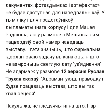
дакументах, фотаздымках і артэфактах»
не будзе даступная для наведвальнікаў. У
тым ліку і для прадстаўнікоў
дыпламатычнага корпусу і для Мацея
Радзівіла, які ў размове з Мельнікавым
пацвердзіў свой намер наведаць
выставу. І гэта значыць, што фармальна
ідэолагі сваю задачу выканаюць: нішто
не азмрочыць светлую дату "уз'яднання".
Не здарма ж у размове
12 верасня Руслан
Трухан сказаў
: "Адрамантуюць праводку і
будзе працаваць выстава, што вы так
хвалюецеся".
Пакуль жа, не гледзячы ні на што, Ігар