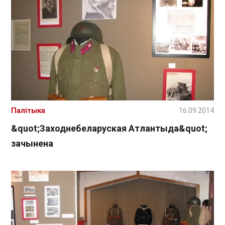
Палітыка
16.09.2014
&quot;Заходнебеларуская Атлантыда&quot;
зачынена