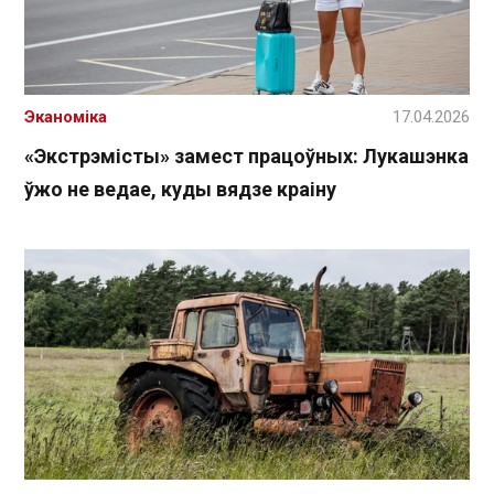
Эканоміка
17.04.2026
«Экстрэмісты» замест працоўных: Лукашэнка
ўжо не ведае, куды вядзе краіну