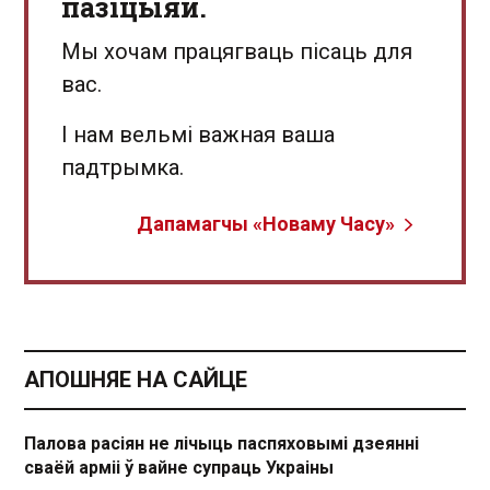
пазіцыяй.
Мы хочам працягваць пісаць для
вас.
І нам вельмі важная ваша
падтрымка.
Дапамагчы «Новаму Часу»
АПОШНЯЕ НА САЙЦЕ
Палова расіян не лічыць паспяховымі дзеянні
сваёй арміі ў вайне супраць Украіны