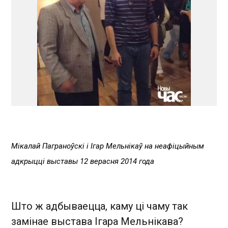
Мікалай Паграноўскі і Ігар Мельнікаў на неафіцыйным
адкрыцці выставы 12 верасня 2014 года
Што ж адбываецца, каму ці чаму так
замінае выстава Ігара Мельнікава?