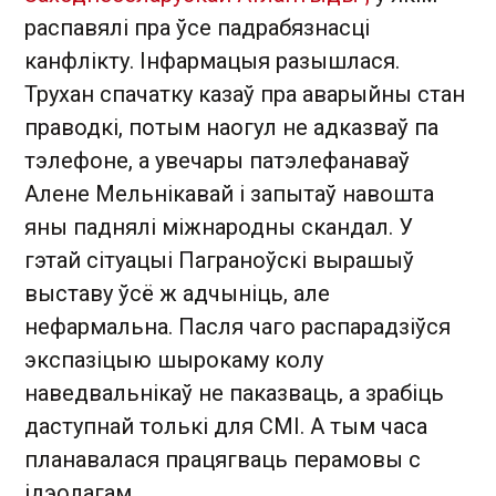
распавялі пра ўсе падрабязнасці
канфлікту. Інфармацыя разышлася.
Трухан спачатку казаў пра аварыйны стан
праводкі, потым наогул не адказваў па
тэлефоне, а увечары патэлефанаваў
Алене Мельнікавай і запытаў навошта
яны паднялі міжнародны скандал. У
гэтай сітуацыі Паграноўскі вырашыў
выставу ўсё ж адчыніць, але
нефармальна. Пасля чаго распарадзіўся
экспазіцыю шырокаму колу
наведвальнікаў не паказваць, а зрабіць
даступнай толькі для СМІ. А тым часа
планавалася працягваць перамовы с
ідэолагам.