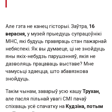
Але гэта не канец гісторыі. Заўтра,
16
верасня,
у музей прыедуць супрацоўнікі
МНС, які будуць правяраць стан пажарнай
небяспекі. Як вы думаеце, ці не знойдуць
яны якіх-небудзь парушэнняў, якія не
дазволяць працаваць выставе? Мне
чамусьці здаецца, што абавязкова
знойдуць.
Такім чынам, заварыў усю кашу
Трухан,
але пасля пільнай увагі СМІ пачаў
спіхваць усё спачатку на
Кудзіна, потым