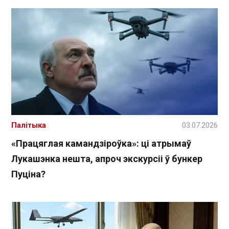
Палітыка
03.07.2026
«Працяглая камандзіроўка»: ці атрымаў
Лукашэнка нешта, апроч экскурсіі ў бункер
Пуціна?