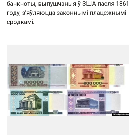
банкноты, выпушчаныя ў ЗША пасля 1861
году, з’яўляюцца законнымі плацежнымі
сродкамі.