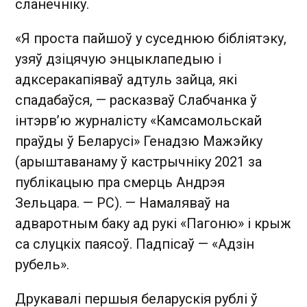
сланечніку.
«Я проста пайшоў у суседнюю бібліятэку,
узяў дзіцячую энцыклапедыю і
адксеракапіяваў адтуль зайца, які
спадабаўся, — расказваў Слабчанка ў
інтэрв’ю журналісту «Камсамольскай
праўды ў Беларусі» Генадзю Мажэйку
(арыштаванаму ў кастрычніку 2021 за
публікацыю пра смерць Андрэя
Зельцара. — РС). — Намаляваў на
адваротным баку ад рукі «Пагоню» і крыж
са слуцкіх паясоў. Падпісаў — «Адзін
рубель».
Друкавалі першыя беларускія рублі ў