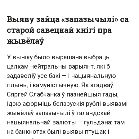
Выяву зайца «запазычылі» са
старой савецкай кнігі пра
жывёлаў
У выніку было вырашана выбраць
цалкам нейтральны варыянт, які б
задаволіў усе бакі — і нацыянальную
плынь, і камуністычную. Як згадваў
Сяргей Слабчанка ў пазнейшыя гады,
ідэю аформіць беларускія рублі выявамі
жывёлаў запазычылі ў галандскай
нацыянальнай валюты — гульдэна: там
на банкнотах былі выявы птушак і