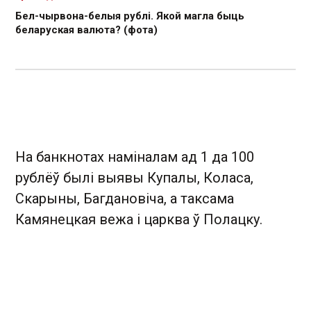
Бел-чырвона-белыя рублі. Якой магла быць
беларуская валюта? (фота)
На банкнотах наміналам ад 1 да 100
рублёў былі выявы Купалы, Коласа,
Скарыны, Багдановіча, а таксама
Камянецкая вежа і царква ў Полацку.