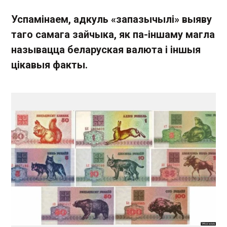
Успамінаем, адкуль «запазычылі» выяву
таго самага зайчыка, як па-іншаму магла
называцца беларуская валюта і іншыя
цікавыя факты.