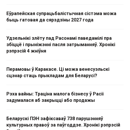
Еўрапейская супрацьбалістычная сістэма можа
быць гатовая да сярэдзіны 2027 года
Удзельнікі злёту пад Расонамі паведамілі пра
збіццё і прыніжэнні пасля затрыманняў. Хронікі
рэпрэсій 4 жніўня
Перамовы ў Каракасе. Ці можа венесуэльскі
сцэнар стаць прыкладам для Беларусі?
Рэха вайны: Траціна малога бізнесу ў Расіі
задумалася аб закрыцці або продажы
Беларускі ПЭН зафіксаваў 738 парушэнняў
культурных правоў за паўгоддзе. Хронікі рэпрэсій