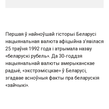
Першая ў найноўшай гісторыі Беларусі
нацыянальная валюта афіцыйна з’явілася
25 траўня 1992 года і атрымала назву
«беларускі рубель». Да 30-годдзя
нацыянальнай валюты амерыканскае
радыё, «экстрэмісцкае» ў Беларусі,
згадвае асноўныя факты пра беларускія
«зайчыкі».