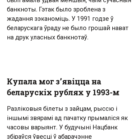
былі амаль удвая меншыя, чым сучасныя
банкноты. Гэтак было зроблена з
жадання зэканоміць. У 1991 годзе ў
беларускага ўраду не было грошай нават
на друк уласных банкнотаў.
Купала мог з’явіцца на
беларускіх рублях у 1993-м
Разліковыя білеты з зайцам, рыссю і
іншымі звярамі ад пачатку прымаліся як
часовы варыянт. У будучыні Нацбанк
збіраўся ўвесці ў абарачэнне