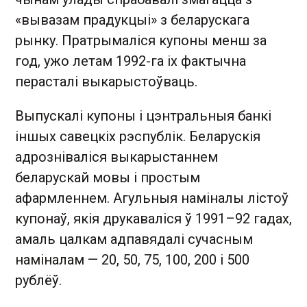
«вывазам прадукцыі» з беларускага
рынку. Пратрымаліся купоны менш за
год, ужо летам 1992-га іх фактычна
перасталі выкарыстоўваць.
Выпускалі купоны і цэнтральныя банкі
іншых савецкіх рэспублік. Беларускія
адрозніваліся выкарыстаннем
беларускай мовы і простым
афармленнем. Агульныя наміналы лістоў
купонаў, якія друкаваліся ў 1991–92 гадах,
амаль цалкам адпавядалі сучасным
наміналам — 20, 50, 75, 100, 200 і 500
рублёў.