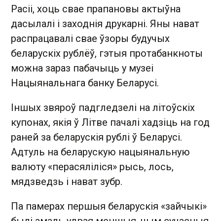
Расіі, хоць свае прапановы актыўна
дасылалі і заходнія друкарні. Яны нават
распрацавалі свае ўзоры будучых
беларускіх рублёў, гэтыя протабанкноты
можна зараз пабачыць у музеі
Нацыянальнага банку Беларусі.
Іншых звяроў падгледзелі на літоўскіх
купонах, якія ў Літве пачалі хадзіць на год
раней за беларускія рублі ў Беларусі.
Адтуль на беларускую нацыянальную
валюту «перасяліліся» рысь, лось,
мядзведзь і нават зубр.
Па памерах першыя беларускія «зайчыкі»