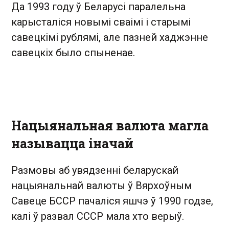
Да 1993 году ў Беларусі паралельна
карысталіся новымі сваімі і старымі
савецкімі рублямі, але пазней хаджэнне
савецкіх было спыненае.
Нацыянальная валюта магла
называцца іначай
Размовы аб увядзенні беларускай
нацыянальнай валюты ў Вярхоўным
Савеце БССР пачаліся яшчэ ў 1990 годзе,
калі ў развал СССР мала хто верыў.