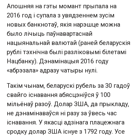
Апошняя на гэты момант прыпала на
2016 год і супала з увядзеннем зусім
новых банкнотаў, якія нарэшце можна
было лічыць паўнавартаснай
нацыянальнай валютай (раней беларускія
рублі тэхнічна былі разліковымі білетамі
Нацбанку). Дэнамінацыя 2016 году
«абрэзала» адразу чатыры нулі.
Такім чынам, беларускі рубель за 30 гадоў
свайго існавання абясцэніўся ў 100
мільёнаў разоў. Долар ЗША, да прыкладу,
не дэнамінаваўся ні разу за ўвесь час
існавання. У якасці адзінага плацежнага
сродку долар ЗША існуе з 1792 году. Усе