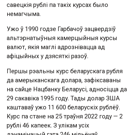
савецкія рублі па такіх курсах было
немагчыма.
Ужо ў 1990 годзе Гарбачоў зацвердзіў
альтэрнатыўныя камерцыйныя курсы
валют, якія маглі адрознівацца ад
афіцыйных у дзясяткі разоў.
Першы рэальны курс беларускага рубля
да амерыканскага долара, зафіксаваны
на сайце Нацбанку Беларусі, адносіцца да
29 сакавіка 1995 году. Тады долар ЗША
каштаваў ужо 11 600 беларускіх рублёў.
Курс па стане на 25 траўня 2022 году — 2
рублі 46 капеек. З улікам усіх
дэнамінацый гэта 246 мільёнаў