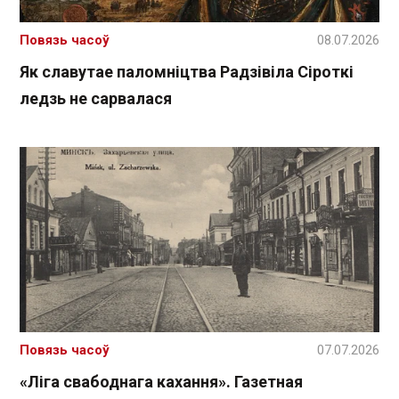
Повязь часоў
08.07.2026
Як славутае паломніцтва Радзівіла Сіроткі
ледзь не сарвалася
Повязь часоў
07.07.2026
«Ліга свабоднага кахання». Газетная