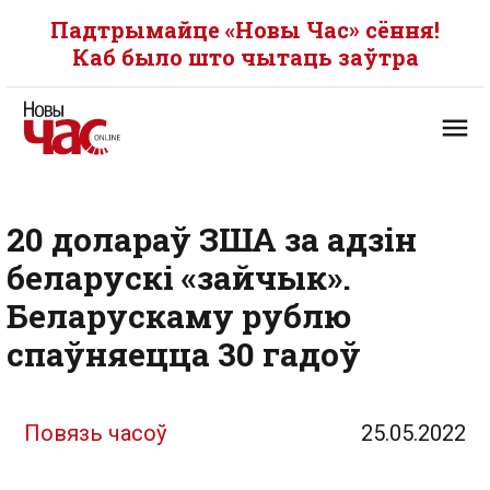
Падтрымайце «Новы Час» сёння!
Каб было што чытаць заўтра
20 долараў ЗША за адзін
беларускі «зайчык».
Беларускаму рублю
спаўняецца 30 гадоў
Повязь часоў
25.05.2022