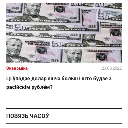
Эканоміка
23.05.2022
Ці ўпадзе долар яшчэ больш і што будзе з
расійскім рублём?
ПОВЯЗЬ ЧАСОЎ