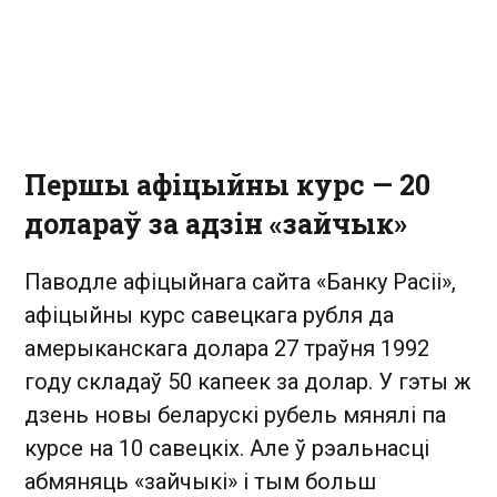
Першы афіцыйны курс — 20
долараў за адзін «зайчык»
Паводле афіцыйнага сайта «Банку Расіі»,
афіцыйны курс савецкага рубля да
амерыканскага долара 27 траўня 1992
году складаў 50 капеек за долар. У гэты ж
дзень новы беларускі рубель мянялі па
курсе на 10 савецкіх. Але ў рэальнасці
абмяняць «зайчыкі» і тым больш