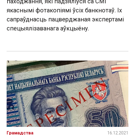
паходжання, які падзяліўся са СМІ
якаснымі фотакопіямі ўсіх банкнотаў. Іх
сапраўднасць пацверджаная экспертамі
спецыялізаванага аўкцыёну.
Грамадства
16.12.2021