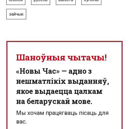
зайчык
Шаноўныя чытачы!
«Новы Час» — адно з
нешматлікіх выданняў,
якое выдаецца цалкам
на беларускай мове.
Мы хочам працягваць пісаць для
вас.