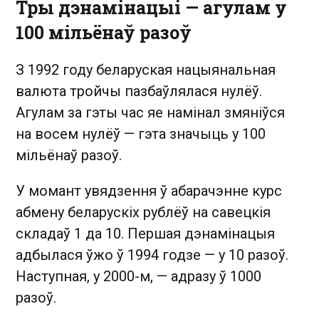
Тры дэнамінацыі — агулам у
100 мільёнаў разоў
З 1992 году беларуская нацыянальная
валюта тройчы пазбаўлялася нулёў.
Агулам за гэты час яе намінал змяніўся
на восем нулёў — гэта значыць у 100
мільёнаў разоў.
У момант увядзення ў абарачэнне курс
абмену беларускіх рублёў на савецкія
складаў 1 да 10. Першая дэнамінацыя
адбылася ўжо ў 1994 годзе — у 10 разоў.
Наступная, у 2000-м, — адразу ў 1000
разоў.