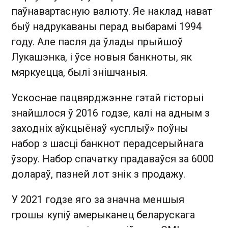
паўнавартасную валюту. Яе наклад нават
быў надрукаваны перад выбарамі 1994
году. Але пасля да ўлады прыйшоў
Лукашэнка, і ўсе новыя банкноты, як
мяркуецца, былі знішчаныя.
Ускоснае пацвярджэнне гэтай гісторыі
знайшлося ў 2016 годзе, калі на адным з
заходніх аўкцыёнаў «усплыў» поўны
набор з шасці банкнот перадсерыйнага
ўзору. Набор спачатку прадаваўся за 6000
долараў, пазней лот знік з продажу.
У 2021 годзе яго за значна меншыя
грошы купіў амерыканец беларускага