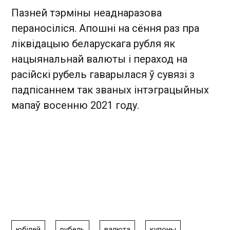
Пазней тэрміны неаднаразова
пераносіліся. Апошні на сёння раз пра
ліквідацыю беларускага рубля як
нацыянальнай валюты і пераход на
расійскі рубель гаварылася ў сувязі з
падпісаннем так званых інтэграцыйных
мапаў восенню 2021 году.
юбілей
рубель
валюта
купоны