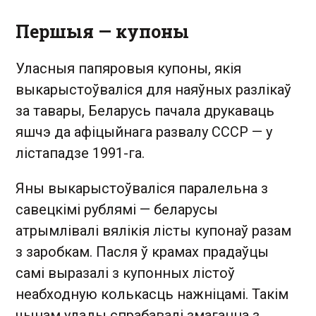
Першыя — купоны
Уласныя папяровыя купоны, якія
выкарыстоўваліся для наяўных разлікаў
за тавары, Беларусь пачала друкаваць
яшчэ да афіцыйнага развалу СССР — у
лістападзе 1991-га.
Яны выкарыстоўваліся паралельна з
савецкімі рублямі — беларусы
атрымлівалі вялікія лісты купонаў разам
з заробкам. Пасля ў крамах прадаўцы
самі выразалі з купонных лістоў
неабходную колькасць нажніцамі. Такім
чынам улады спрабавалі змагацца з