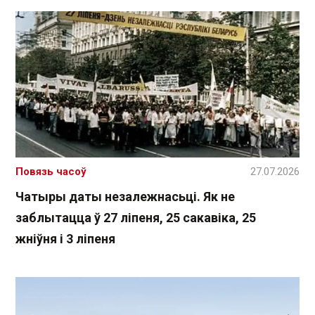
Повязь часоў
27.07.2026
Чатыры даты незалежнасьці. Як не
заблытацца ў 27 ліпеня, 25 сакавіка, 25
жніўня і 3 ліпеня