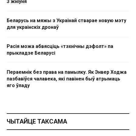
3 жніўня
Беларусь на мяжы з Украінай стварае новую мэту
для украінскіх дронаў
Расія можа абвясціць «тэхнічны дэфолт» па
прыкладзе Беларусі
Пераемнік без права на памылку. Як Энвер Ходжа
пазбавіўся чалавека, які павінен быў атрымаць
яго ўладу
ЧЫТАЙЦЕ ТАКСАМА