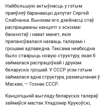
Найбольшую актыўнасць у гэтым
праяўляў баранавіцкі дэпутат Сяргей
Слабчанка. Вынікам яго дзейнасці стаў
распрацаваны канцэпт з эскізамі
банкнотаў і нават манет, якія
прапаноўвалася назваць талерамі і
грошамі адпаведна. Таксама неабходна
было стварыць новую структуру, якая б
займалася распрацоўкай і друкам
беларускіх грошай. У СССР усім гэтым
займалася адна структура, размешчаная ў
Маскве, — Гознак СССР.
Канцэпцыяй выгляду беларускіх талераў
займаўся мастак Уладзімір Крукоўскі,