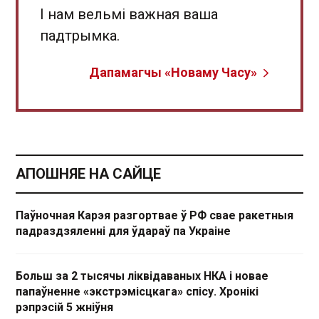
І нам вельмі важная ваша
падтрымка.
Дапамагчы «Новаму Часу»
АПОШНЯЕ НА САЙЦЕ
Паўночная Карэя разгортвае ў РФ свае ракетныя
падраздзяленні для ўдараў па Украіне
Больш за 2 тысячы ліквідаваных НКА і новае
папаўненне «экстрэмісцкага» спісу. Хронікі
рэпрэсій 5 жніўня