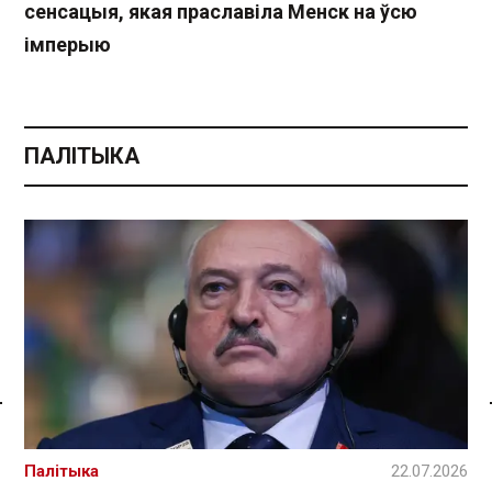
сенсацыя, якая праславіла Менск на ўсю
імперыю
ПАЛІТЫКА
Спасылка без VPN
Палітыка
22.07.2026