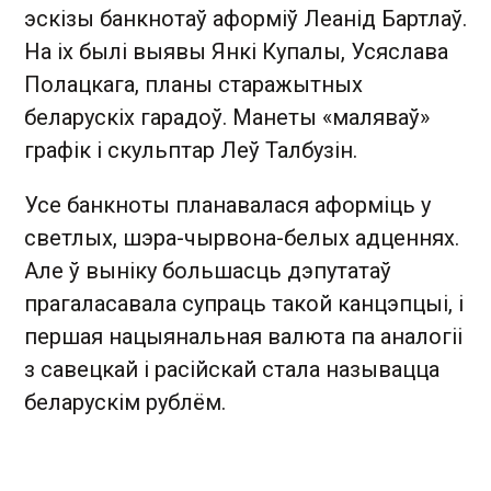
эскізы банкнотаў аформіў Леанід Бартлаў.
На іх былі выявы Янкі Купалы, Усяслава
Полацкага, планы старажытных
беларускіх гарадоў. Манеты «маляваў»
графік і скульптар Леў Талбузін.
Усе банкноты планавалася аформіць у
светлых, шэра-чырвона-белых адценнях.
Але ў выніку большасць дэпутатаў
прагаласавала супраць такой канцэпцыі, і
першая нацыянальная валюта па аналогіі
з савецкай і расійскай стала называцца
беларускім рублём.