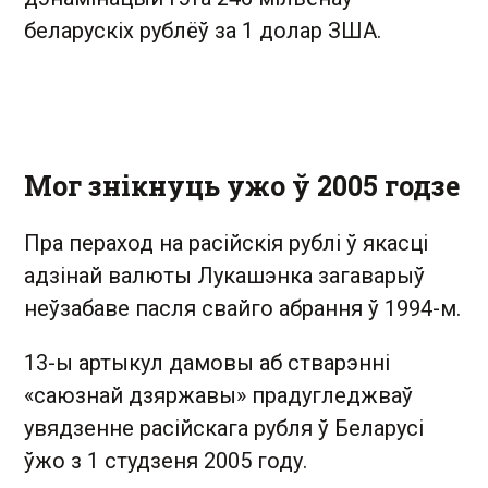
беларускіх рублёў за 1 долар ЗША.
Мог знікнуць ужо ў 2005 годзе
Пра пераход на расійскія рублі ў якасці
адзінай валюты Лукашэнка загаварыў
неўзабаве пасля свайго абрання ў 1994-м.
13-ы артыкул дамовы аб стварэнні
«саюзнай дзяржавы» прадугледжваў
увядзенне расійскага рубля ў Беларусі
ўжо з 1 студзеня 2005 году.