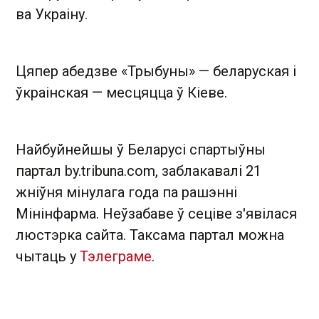
ва Украіну.
Цяпер абедзве «Трыбуны» — беларуская і
ўкраінская — месцяцца ў Кіеве.
Найбуйнейшы ў Беларусі спартыўны
партал by.tribuna.com, заблакавалі 21
жніўня мінулага года па рашэнні
Мінінфарма. Неўзабаве ў сеціве з'явілася
люстэрка сайта. Таксама партал можна
чытаць у
Тэлеграме
.