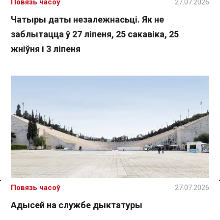
Повязь часоў
27.07.2026
Чатыры даты незалежнасьці. Як не
заблытацца ў 27 ліпеня, 25 сакавіка, 25
жніўня і 3 ліпеня
Повязь часоў
27.07.2026
Спасылка без VPN
Адысей на службе дыктатуры