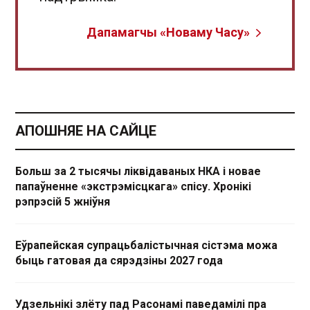
Дапамагчы «Новаму Часу»
АПОШНЯЕ НА САЙЦЕ
Больш за 2 тысячы ліквідаваных НКА і новае
папаўненне «экстрэмісцкага» спісу. Хронікі
рэпрэсій 5 жніўня
Еўрапейская супрацьбалістычная сістэма можа
быць гатовая да сярэдзіны 2027 года
Удзельнікі злёту пад Расонамі паведамілі пра