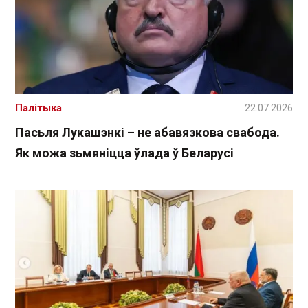
Палітыка
22.07.2026
Пасьля Лукашэнкі – не абавязкова свабода.
Як можа зьмяніцца ўлада ў Беларусі