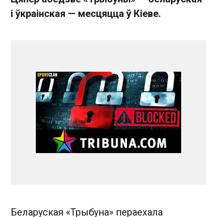
і ўкраінская — месцяцца ў Кіеве.
Беларуская «Трыбуна» пераехала