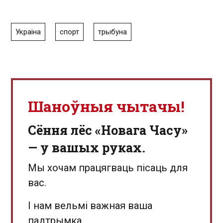
Украіна
спорт
трыбуна
Шаноўныя чытачы!
Сёння лёс «Новага Часу»
— у вашых руках.
Мы хочам працягваць пісаць для
вас.
І нам вельмі важная ваша
падтрымка.