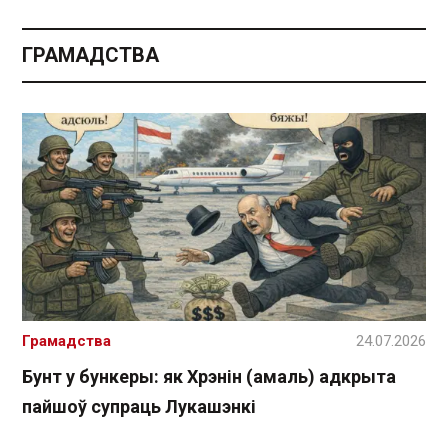
ГРАМАДСТВА
Грамадства
24.07.2026
Бунт у бункеры: як Хрэнін (амаль) адкрыта
пайшоў супраць Лукашэнкі