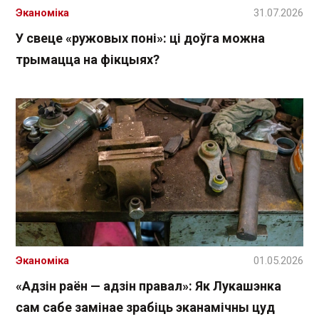
Эканоміка
31.07.2026
У свеце «ружовых поні»: ці доўга можна
трымацца на фікцыях?
Эканоміка
01.05.2026
«Адзін раён — адзін правал»: Як Лукашэнка
сам сабе замінае зрабіць эканамічны цуд