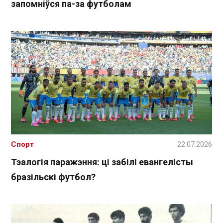
запомніўся па-за футболам
Спорт
22.07.2026
Тэалогія паражэння: ці забілі евангелісты
бразільскі футбол?