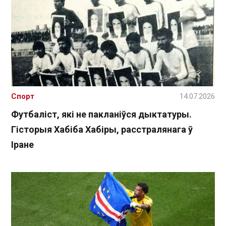
Спорт
14.07.2026
Футбаліст, які не пакланіўся дыктатуры.
Гісторыя Хабіба Хабіры, расстралянага ў
Іране