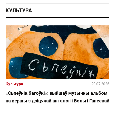
КУЛЬТУРА
Культура
20.07.2026
«Сьпеўнік багоўкі»: выйшаў музычны альбом
на вершы з дзіцячай анталогіі Вольгі Гапеевай