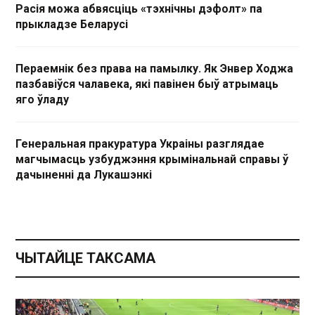
Расія можа абвясціць «тэхнічны дэфолт» па
прыкладзе Беларусі
Пераемнік без права на памылку. Як Энвер Ходжа
пазбавіўся чалавека, які павінен быў атрымаць
яго ўладу
Генеральная пракуратура Украіны разглядае
магчымасць узбуджэння крымінальнай справы ў
дачыненні да Лукашэнкі
ЧЫТАЙЦЕ ТАКСАМА