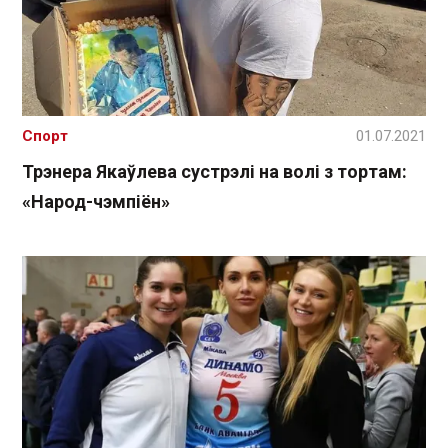
Спорт
01.07.2021
Трэнера Якаўлева сустрэлі на волі з тортам:
«Народ-чэмпіён»