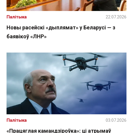
Палітыка
22.07.2026
Новы расейскі «дыплямат» у Беларусі — з
баявікоў «ЛНР»
Палітыка
03.07.2026
«Працяглая камандзіроўка»: ці атрымаў