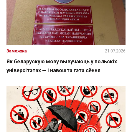
Замежжа
21.07.2026
Як беларускую мову вывучаюць у польскіх
універсітэтах — і навошта гэта сёння