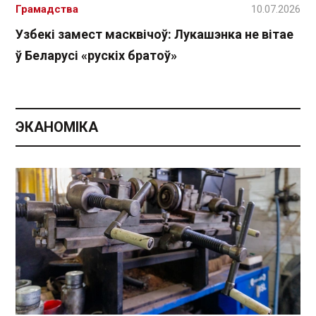
Грамадства
10.07.2026
Узбекі замест масквічоў: Лукашэнка не вітае
ў Беларусі «рускіх братоў»
ЭКАНОМІКА