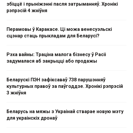
збіццё і прыніжэнні пасля затрыманняў. Хронікі
рэпрэсій 4 жніўня
Перамовы ў Каракасе. Ці можа венесуэльскі
сцэнар стаць прыкладам для Беларусі?
Рэха вайны: Траціна малога бізнесу ў Расіі
задумалася аб закрыцці або продажы
Беларускі ПЭН зафіксаваў 738 парушэнняў
культурных правоў за паўгоддзе. Хронікі рэпрэсій
3 жніўня
Беларусь на мяжы з Украінай стварае новую мэту
для украінскіх дронаў