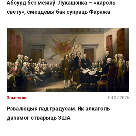
Абсурд без межаў. Лукашэнка — «кароль
свету», смеццевы бак супраць Фаража
Замежжа
04.07.2026
Рэвалюцыя пад градусам. Як алкаголь
дапамог стварыць ЗША