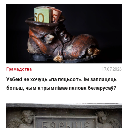
Грамадства
17.07.2026
Узбекі не хочуць «па пяцьсот». Ім заплацяць
больш, чым атрымлівае палова беларусаў?