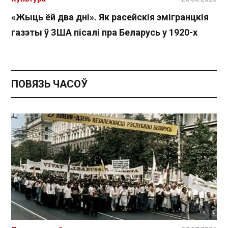
«Жыць ёй два дні». Як расейскія эмігранцкія
газэты ў ЗША пісалі пра Беларусь у 1920-х
ПОВЯЗЬ ЧАСОЎ