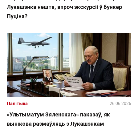
Лукашэнка нешта, апроч экскурсіі ў бункер
Пуціна?
Палітыка
26.06.2026
«Ультыматум Зяленскага» паказаў, як
вынікова размаўляць з Лукашэнкам