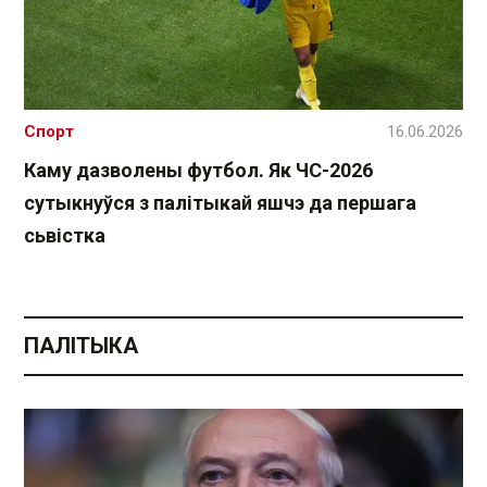
Спорт
16.06.2026
Каму дазволены футбол. Як ЧС-2026
сутыкнуўся з палітыкай яшчэ да першага
сьвістка
ПАЛІТЫКА