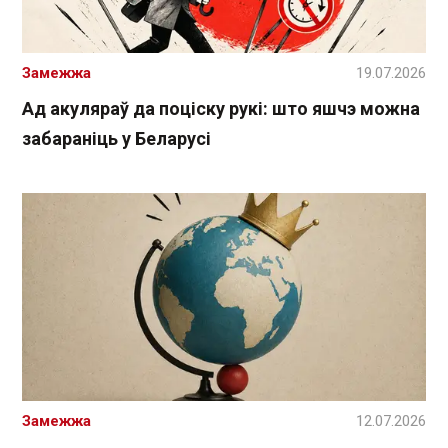
Замежжа
19.07.2026
Ад акуляраў да поціску рукі: што яшчэ можна
забараніць у Беларусі
Замежжа
12.07.2026