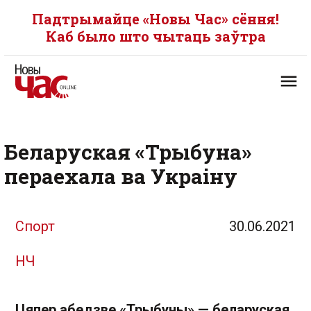
Падтрымайце «Новы Час» сёння!
Каб было што чытаць заўтра
Беларуская «Трыбуна»
пераехала ва Украіну
Спорт
30.06.2021
НЧ
Цяпер абедзве «Трыбуны» — беларуская