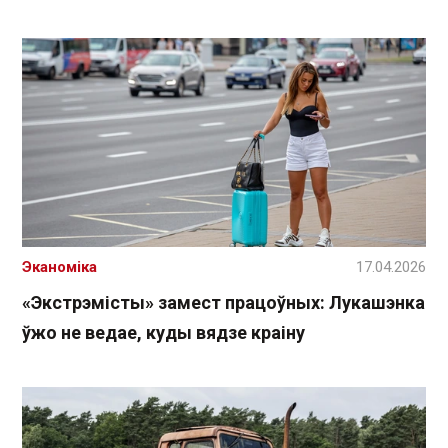
Эканоміка
17.04.2026
«Экстрэмісты» замест працоўных: Лукашэнка
ўжо не ведае, куды вядзе краіну