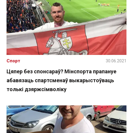
Спорт
30.06.2021
Цяпер без спонсараў? Мінспорта прапануе
абавязаць спартсменаў выкарыстоўваць
толькі дзяржсімволіку