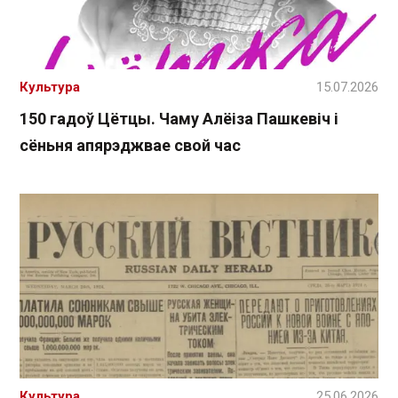
Культура
15.07.2026
150 гадоў Цётцы. Чаму Алёіза Пашкевіч і
сёньня апярэджвае свой час
Культура
25.06.2026