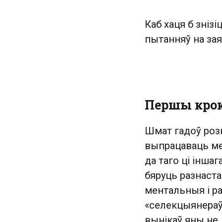
Каб хаця б зніз
пытанняў на зая
Першы крок.
Шмат гадоў роз
выпрацаваць мет
да таго ці іншаг
бяруць разнаста
ментальныя і р
«селекцыянераў
вынікаў яны не д