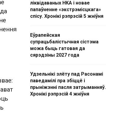
ае
ліквідаваных НКА і новае
папаўненне «экстрэмісцкага»
 да
спісу. Хронікі рэпрэсій 5 жніўня
не
гнення
Еўрапейская
супрацьбалістычная сістэма
можа быць гатовая да
сярэдзіны 2027 года
Удзельнікі злёту пад Расонамі
вае:
паведамілі пра збіццё і
прыніжэнні пасля затрыманняў.
нават
Хронікі рэпрэсій 4 жніўня
юць
ць