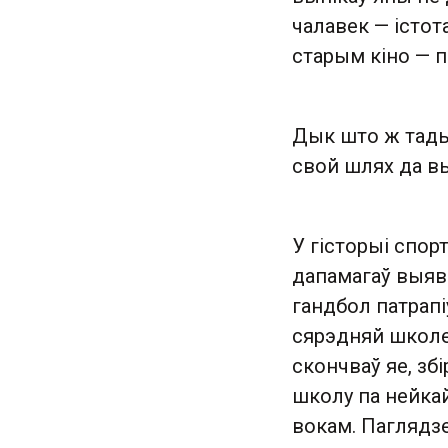
чалавек — істота
старым кіно — 
Дык што ж тады 
свой шлях да вы
У гісторыі спор
дапамагаў выяв
гандбол патрапі
сярэдняй школе 
скончваў яе, збі
школу па нейкай
вокам. Паглядз