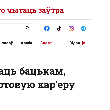
о чытаць заўтра
 часоў
Асоба
Спорт
Відэа
аць бацькам,
ртовую кар’еру