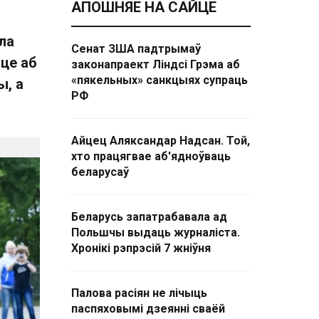
АПОШНЯЕ НА САЙЦЕ
ла
Сенат ЗША падтрымаў
ыце аб
законапраект Ліндсі Грэма аб
«пякельных» санкцыях супраць
ы, а
РФ
Айцец Аляксандар Надсан. Той,
хто працягвае аб'ядноўваць
беларусаў
Беларусь запатрабавала ад
Польшчы выдаць журналіста.
Хронікі рэпрэсій 7 жніўня
Палова расіян не лічыць
паспяховымі дзеянні сваёй