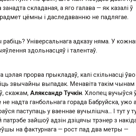
 занадта складаная, а яго галава — як казалі ў
прадмет цёмны і даследаванню не падлягае.
рабіць? Універсальнага адказу няма. У кожна
яўлення здольнасцяў і талентаў.
та цэлая прорва прыкладаў, калі схільнасці ўво
іць звычайны выпадак. Менавіта такім чынам 
ў, скажам,
Аляксандр Тучкін
. Хлопец вучыўся 
не надта ганбольнага горада Бабруйска, ужо 
раўся паступаць у ваеннае вучылішча… І тут у 
 патрэбе зайшоў адзін дзіцячы трэнер з накі
еўшы на фактурнага — рост пад два метры —