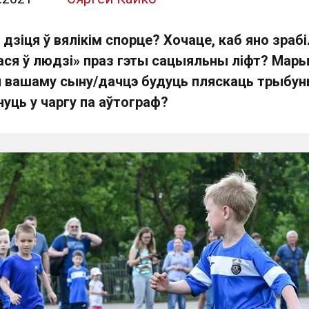
дзіця ў вялікім спорце? Хочаце, каб яно зрабі
лася ў людзі» праз гэты сацыяльны ліфт? Мар
ой вашаму сыну/дачцэ будуць пляскаць трыбун
уць у чаргу па аўтограф?