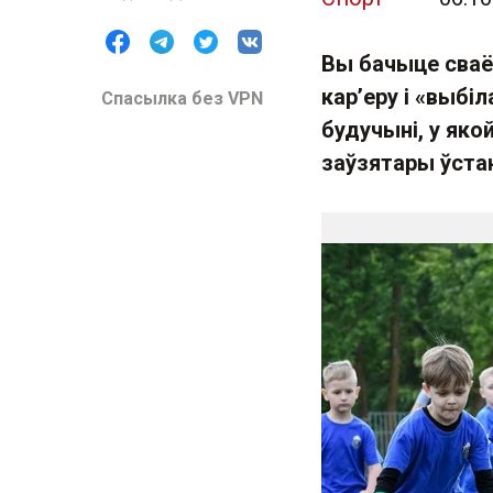
Вы бачыце сваё 
кар’еру і «выбі
Спасылка без VPN
будучыні, у як
заўзятары ўстан