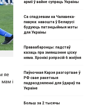
арміі ў вайне супраць Украіны
Са спадзевам на Чалавека-
павука: навошта ў Беларусі
будуюць патэнцыйныя мэты
для Украіны
Праваабаронцы: падстаў
казаць пра змяншэнне ціску
няма. Хронікі рэпрэсій 6 жніўня
Паўночная Карэя разгортвае ў
м яе
РФ свае ракетныя
 мам і
падраздзяленні для ўдараў па
Украіне
Больш за 2 тысячы