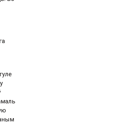
га
гуле
у
ў
амаль
тую
даным