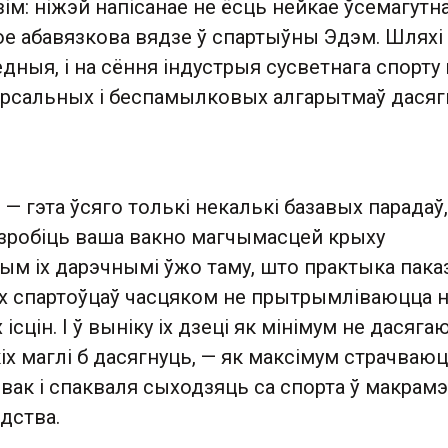
ім: ніжэй напісанае не ёсць нейкае ўсемагутн
ое абавязкова вядзе ў спартыўны Эдэм. Шляхі
ныя, і на сёння індустрыя сусветнага спорту 
рсальных і беспамылковых алгарытмаў дася
 — гэта ўсяго толькі некалькі базавых парадаў,
 зробіць ваша вакно магчымасцей крыху
м іх дарэчнымі ўжо таму, што практыка паказ
іх спартоўцаў часцяком не прытрымліваюцца 
ісцін. І ў выніку іх дзеці як мінімум не дасяга
х маглі б дасягнуць, — як максімум страчваю
овак і спакваля сыходзяць са спорта ў макрамэ
дства.