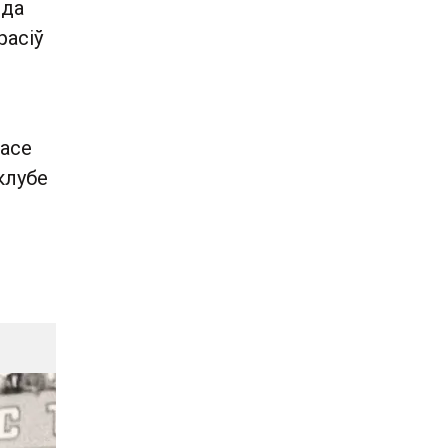
нда
расіў
часе
клубе