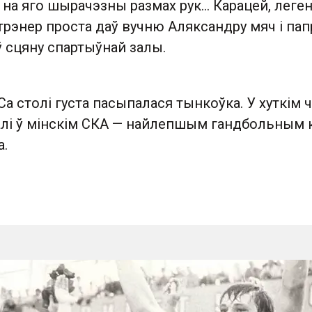
 на яго шырачэзны размах рук… Карацей, леге
рэнер проста даў вучню Аляксандру мяч і пап
 сцяну спартыўнай залы.
 Са столі густа пасыпалася тынкоўка. У хуткім 
калі ў мінскім СКА — найлепшым гандбольным 
а.