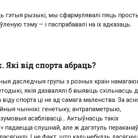
іць гэтыя рызыкі, мы сфармулявалі пяць прост
ўленую тэму — і паспрабавалі на іх адказаць.
 Які від спорта абраць?
ныя даследчыя групы з розных краін намагаю
одыкі, якія дазвалялі б выявіць схільнасць д
а віду спорта ці не ад самага маленства. За асн
йныя чыннікі: генетыку, антрапаметрыю,
азумовыя асаблівасці… Актыўнасць такіх
» падаецца слушнай, але ж дагэтуль перакана
асягнулі. І не факт, што калі-небудзь дасягнуц