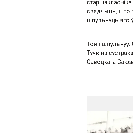
старшакласніка,
сведчыць, што т
шпульнуць яго ў
Той і шпульнуў.
Тучкіна сустра
Савецкага Саюз