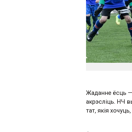
Жаданне ёсць —
акрэсліць. НЧ 
тат, якія хочуць