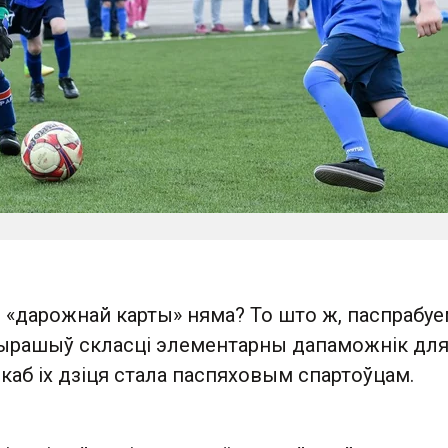
 «дарожнай карты» няма? То што ж, паспрабуе
вырашыў скласці элементарны дапаможнік для
, каб іх дзіця стала паспяховым спартоўцам.