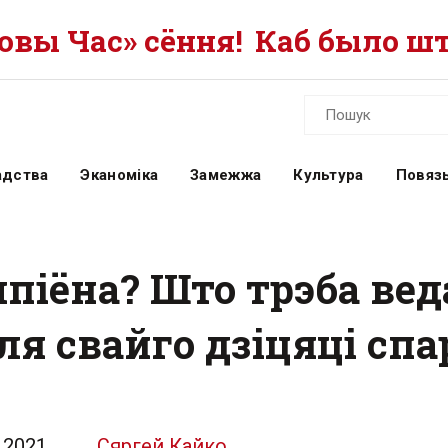
вы Час» сёння!
Каб было шт
адства
Эканоміка
Замежжа
Культура
Повязь
піёна? Што трэба вед
я свайго дзіцяці спа
.2021
Сяргей Кайко