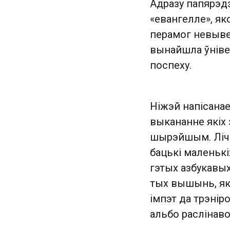
Адразу папярэдз
«евангелле», як
перамог невывед
вынайшла ўніве
поспеху.
Ніжэй напісанае
выкананне якіх
шырэйшым. Лічы
бацькі маленьк
гэтых азбукавых 
тых вышынь, які
імпэт да трэнір
альбо раслінаво