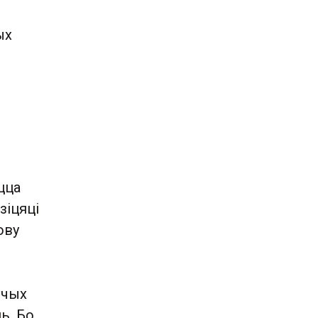
ых
цца
зіцяці
ову
ўчых
ь. Бо