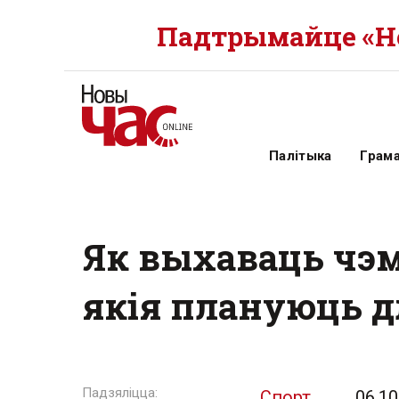
Падтрымайце «Но
Палітыка
Грам
Як выхаваць чэм
якія плануюць дл
Спорт
06.10