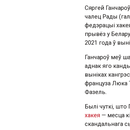
Сяргей Ганчароў
чалец Рады (га
федэрацыі хакея
прывёз у Белару
2021 года ў выні
Ганчароў меў ш
аднак яго канды
выніках кангрэ
француза Люка 
Фазель.
Былі чуткі, што
хакея
— месца к
скандальнага сы