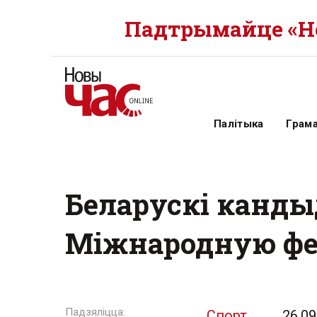
Падтрымайце «Но
Палітыка
Грам
Беларускі кандыд
Міжнародную фед
Спорт
26.09