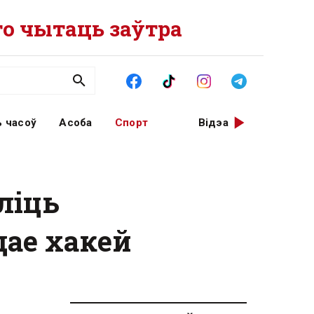
о чытаць заўтра
 часоў
Асоба
Спорт
Відэа
ліць
ае хакей