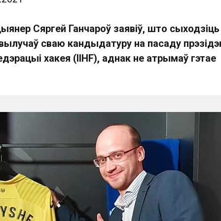
ыянер Сяргей Ганчароў заявіў, што сыходзіць
 вылучаў сваю кандыдатуру на пасаду прэзідэ
эрацыі хакея (IIHF), аднак не атрымаў гэтае