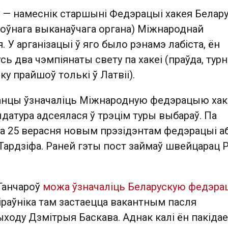
 — намеснік старшыні Федэрацыі хакея Беларус
лоўнага выканаўчага органа) Міжнароднай
. У арганізацыі ў яго было рэнамэ лабіста, ён
сь два чэмпіянаты свету па хакеі (праўда, турн
ку прайшоў толькі ў Латвіі).
анцы ўзначаліць Міжнародную федэрацыю хак
датура адсеялася ў трэцім туры выбараў. Па
са 25 верасня новым прэзідэнтам федэрацыі а
Тардзіфа. Раней гэты пост займаў швейцарац 
 Ганчароў
можа ўзначаліць Беларускую федэр
іраўніка там застаецца вакантным пасля
ходу Дзмітрыя Баскава. Аднак калі ён пакідае