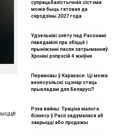
супрацьбалістычная сістэма
можа быць гатовая да
сярэдзіны 2027 года
Удзельнікі злёту пад Расонамі
паведамілі пра збіццё і
прыніжэнні пасля затрыманняў.
Хронікі рэпрэсій 4 жніўня
Перамовы ў Каракасе. Ці можа
венесуэльскі сцэнар стаць
прыкладам для Беларусі?
Рэха вайны: Траціна малога
 Жыццё
бізнесу ў Расіі задумалася аб
закрыцці або продажы