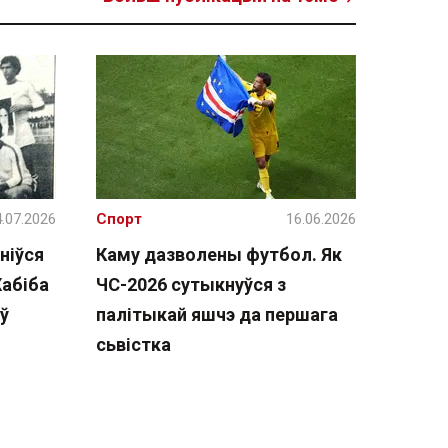
.07.2026
Спорт
16.06.2026
ніўся
Каму дазволены футбол. Як
Хабіба
ЧС-2026 сутыкнуўся з
ў
палітыкай яшчэ да першага
сьвістка