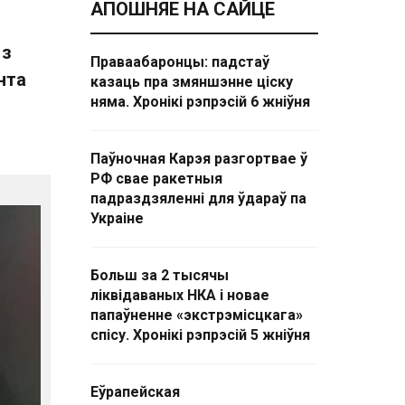
АПОШНЯЕ НА САЙЦЕ
 з
Праваабаронцы: падстаў
нта
казаць пра змяншэнне ціску
няма. Хронікі рэпрэсій 6 жніўня
Паўночная Карэя разгортвае ў
РФ свае ракетныя
падраздзяленні для ўдараў па
Украіне
Больш за 2 тысячы
ліквідаваных НКА і новае
папаўненне «экстрэмісцкага»
спісу. Хронікі рэпрэсій 5 жніўня
Еўрапейская