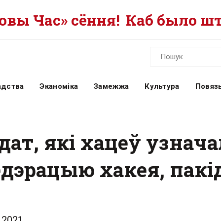
вы Час» сёння!
Каб было шт
адства
Эканоміка
Замежжа
Культура
Повязь
ат, які хацеў узнача
эрацыю хакея, пакід
.2021