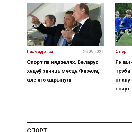
Грамадства
26.09.2021
Спорт
Спорт па нядзелях. Беларус
Як вы
хацеў заняць месца Фазела,
трэба 
але яго адрынулі
плану
спарт
СПОРТ