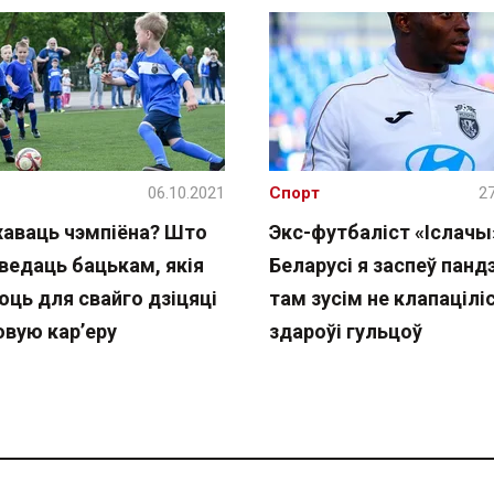
06.10.2021
Спорт
27
хаваць чэмпіёна? Што
Экс-футбаліст «Іслачы»
ведаць бацькам, якія
Беларусі я заспеў панд
юць для свайго дзіцяці
там зусім не клапацілі
овую кар’еру
здароўі гульцоў