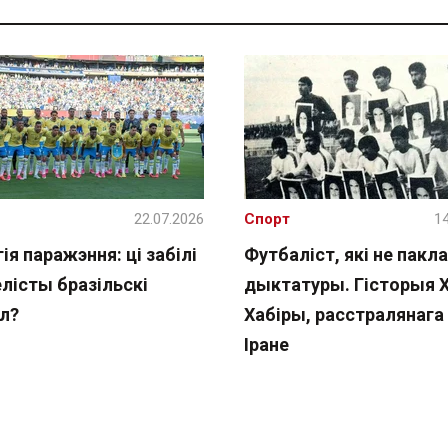
22.07.2026
Спорт
14
ія паражэння: ці забілі
Футбаліст, які не пакла
лісты бразільскі
дыктатуры. Гісторыя 
л?
Хабіры, расстралянага 
Іране