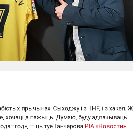
бістых прычынах. Сыходжу і з IIHF, і з хакея.
ае, хочацца пажыць. Думаю, буду адпачываць
ода– год», — цытуе Ганчарова
РІА «Новости»
.