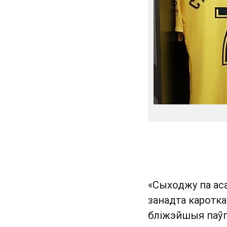
«Сыходжу па аса
занадта каротк
бліжэйшыя паўг