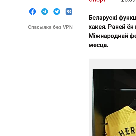
Беларускі функц
хакея. Раней ён
Спасылка без VPN
Міжнароднай фед
месца.