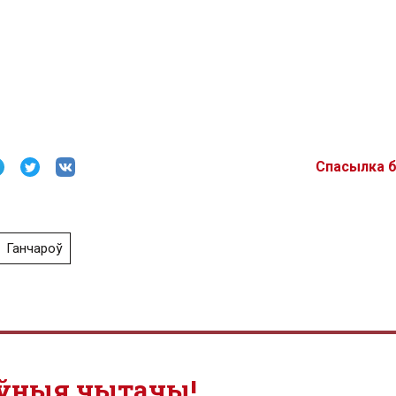
Спасылка 
Ганчароў
ўныя чытачы!