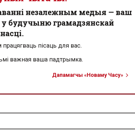
аванні незалежным медыя — ваш
 у будучыню грамадзянскай
насці.
 працягваць пісаць для вас.
льмі важная ваша падтрымка.
Дапамагчы «Новаму Часу»