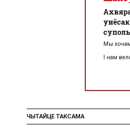
Aхвяр
унёсак
суполь
Мы хочам
І нам ве
ЧЫТАЙЦЕ ТАКСАМА