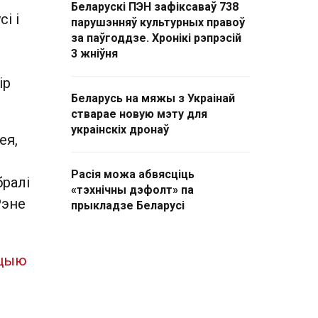
Беларускі ПЭН зафіксаваў 738
і і
парушэнняў культурных правоў
за паўгоддзе. Хронікі рэпрэсій
3 жніўня
ір
Беларусь на мяжы з Украінай
стварае новую мэту для
украінскіх дронаў
ея,
Расія можа абвясціць
бралі
«тэхнічны дэфолт» па
Рэне
прыкладзе Беларусі
ацыю