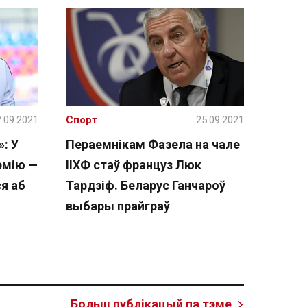
.09.2021
Спорт
25.09.2021
: У
Пераемнікам Фазела на чале
эмію —
ІІХФ стаў француз Люк
ся аб
Тардзіф. Беларус Ганчароў
выбары прайграў
Больш публікацый па тэме