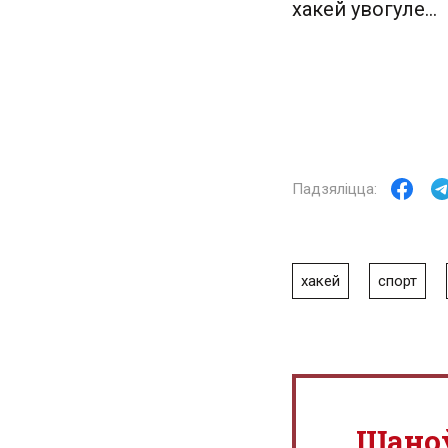
хакей увогуле…
хакей
спорт
Шано