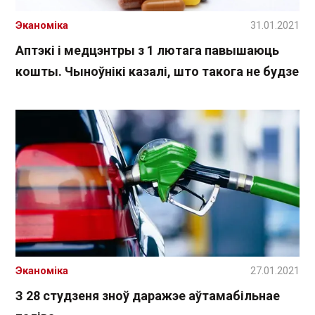
Эканоміка
31.01.2021
Аптэкі і медцэнтры з 1 лютага павышаюць
кошты. Чыноўнікі казалі, што такога не будзе
Эканоміка
27.01.2021
З 28 студзеня зноў даражэе аўтамабільнае