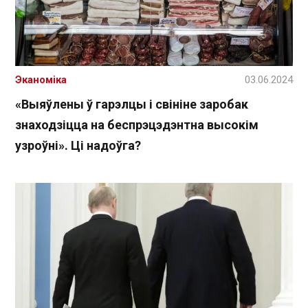
Эканоміка
03.06.2024
«Выяўлены ў гарэлцы і свініне заробак
знаходзіцца на беспрэцэдэнтна высокім
узроўні». Ці надоўга?