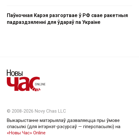
Паўночная Карэя разгортвае ў РФ свае ракетныя
падраздзяленні для ўдараў па Украіне
© 2008-2026 Novy Chas LLC
Выкарыстанне матэрыялаў дазваляецца пры ўмове
спасылкі (для інтэрнэт-рэсурсаў — гiперспасылкi) на
«Новы Час» Online