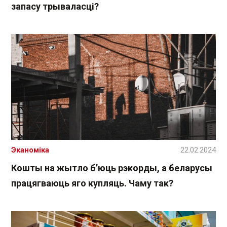
запасу трываласці?
Эканоміка
22.02.2024
Кошты на жытло б’юць рэкорды, а беларусы
працягваюць яго купляць. Чаму так?