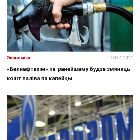
Эканоміка
04.01.2021
«Белнафтахім» па-ранейшаму будзе змяняць
кошт паліва па капейцы