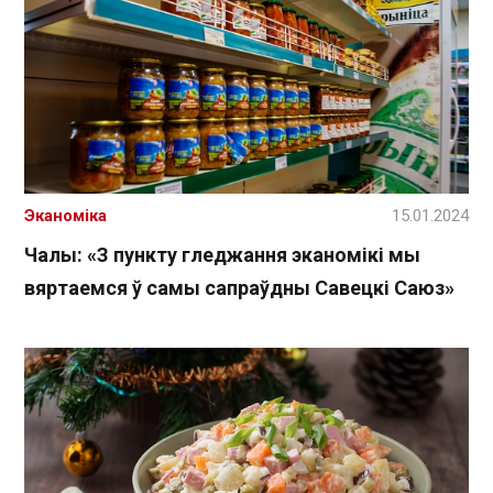
Эканоміка
15.01.2024
Чалы: «З пункту гледжання эканомікі мы
вяртаемся ў самы сапраўдны Савецкі Саюз»