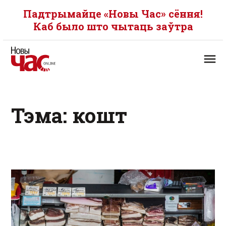
Падтрымайце «Новы Час» сёння!
Каб было што чытаць заўтра
Тэма: кошт