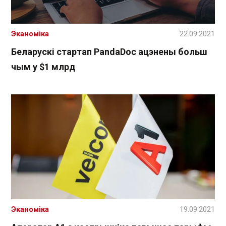
Эканоміка
22.09.2021
Беларускі стартап PandaDoc ацэнены больш
чым у $1 млрд
Эканоміка
19.09.2021