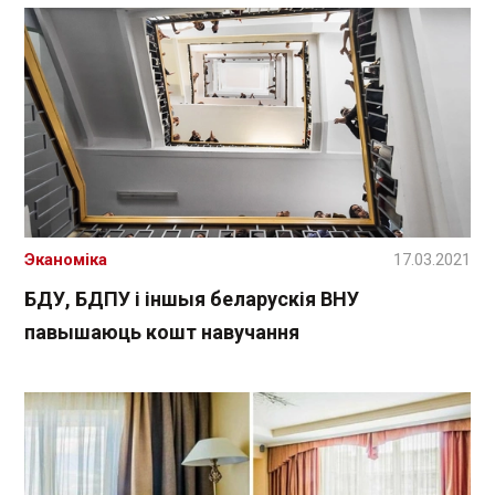
Эканоміка
17.03.2021
БДУ, БДПУ і іншыя беларускія ВНУ
павышаюць кошт навучання