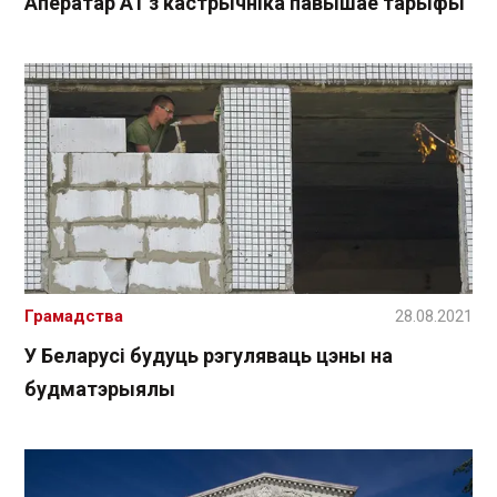
Аператар A1 з кастрычніка павышае тарыфы
Грамадства
28.08.2021
У Беларусі будуць рэгуляваць цэны на
будматэрыялы