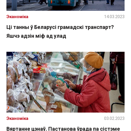
Эканоміка
14.03.2023
Ці танны ў Беларусі грамадскі транспарт?
Яшчэ адзін міф ад улад
Эканоміка
03.02.2023
Вяртанне цэнаў. Пастанова ўрада па сістэме