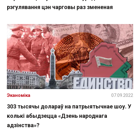
рэгулявання цэн чарговы раз змененая
Эканоміка
07.09.2022
303 тысячы долараў на патрыятычнае шоу. У
колькі абыдзецца «Дзень народнага
адзінства»?