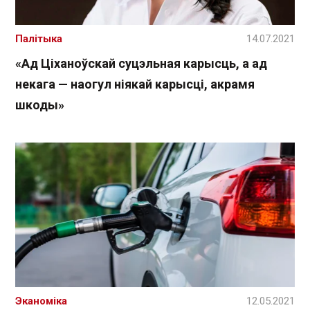
Палітыка
14.07.2021
«Ад Ціханоўскай суцэльная карысць, а ад
некага — наогул ніякай карысці, акрамя
шкоды»
Эканоміка
12.05.2021