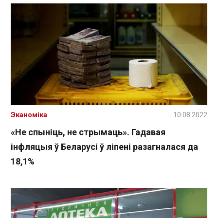
Эканоміка
10.08.2022
«Не спыніць, не стрымаць». Гадавая
інфляцыя ў Беларусі ў ліпені разагналася да
18,1%