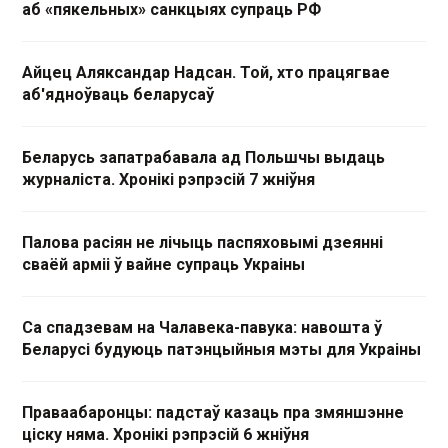
аб «пякельных» санкцыях супраць РФ
Айцец Аляксандар Надсан. Той, хто працягвае
аб'ядноўваць беларусаў
Беларусь запатрабавала ад Польшчы выдаць
журналіста. Хронікі рэпрэсій 7 жніўня
Палова расіян не лічыць паспяховымі дзеянні
сваёй арміі ў вайне супраць Украіны
Са спадзевам на Чалавека-павука: навошта ў
Беларусі будуюць патэнцыйныя мэты для Украіны
Праваабаронцы: падстаў казаць пра змяншэнне
ціску няма. Хронікі рэпрэсій 6 жніўня