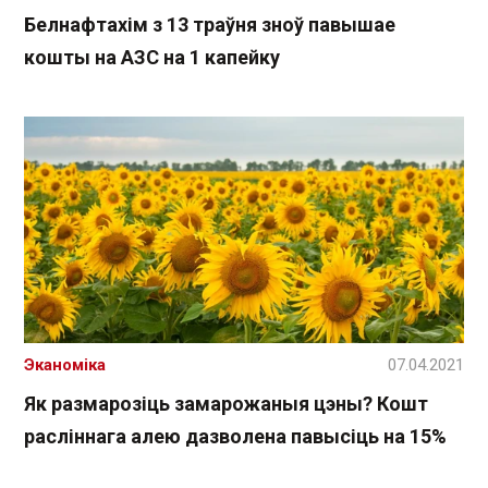
Белнафтахім з 13 траўня зноў павышае
кошты на АЗС на 1 капейку
Эканоміка
07.04.2021
Як размарозіць замарожаныя цэны? Кошт
расліннага алею дазволена павысіць на 15%