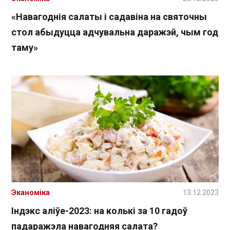
«Навагоднія салаты і садавіна на святочны
стол абыдуцца адчувальна даражэй, чым год
таму»
Эканоміка
13.12.2023
Індэкс аліўе-2023: на колькі за 10 гадоў
падаражэла навагодняя салата?