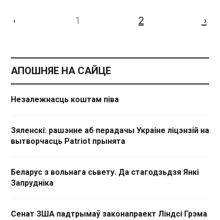
1
2
›
‹
АПОШНЯЕ НА САЙЦЕ
Незалежнасць коштам піва
Зяленскі: рашэнне аб перадачы Украіне ліцэнзій на
вытворчасць Patriot прынята
Беларус з вольнага сьвету. Да стагодзьдзя Янкі
Запрудніка
Сенат ЗША падтрымаў законапраект Ліндсі Грэма