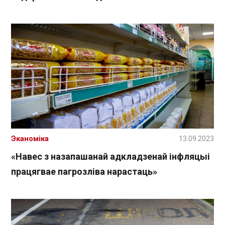
Эканоміка
13.09.2023
«Навес з назапашанай адкладзенай інфляцыі
працягвае пагрозліва нарастаць»