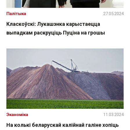
Палітыка
27.05.2024
Класкоўскі: Лукашэнка карыстаецца
выпадкам раскруціць Пуціна на грошы
Эканоміка
11.03.2024
На колькі беларускай калійнай галіне хопіць