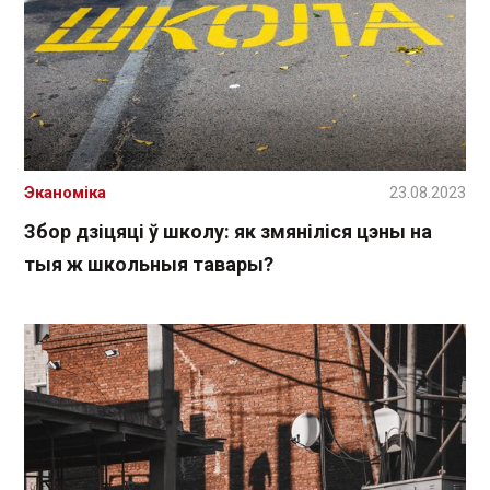
Эканоміка
23.08.2023
Збор дзіцяці ў школу: як змяніліся цэны на
тыя ж школьныя тавары?