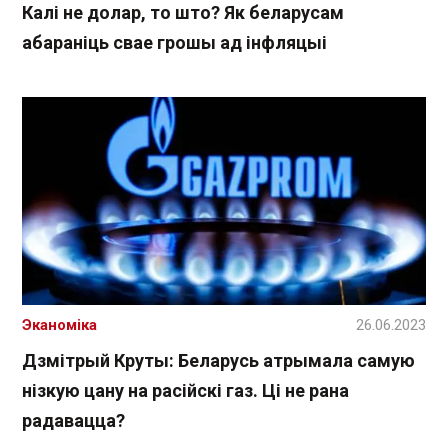
Калі не долар, то што? Як беларусам
абараніць свае грошы ад інфляцыі
Эканоміка
26.06.2023
Дзмітрый Круты: Беларусь атрымала самую
нізкую цану на расійскі газ. Ці не рана
радавацца?