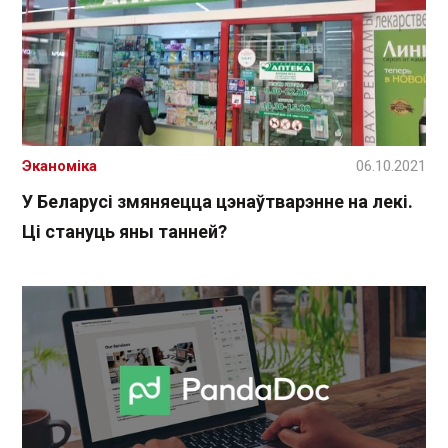
Эканоміка
06.10.2021
У Беларусі змяняецца цэнаўтварэнне на лекі.
Ці стануць яны танней?