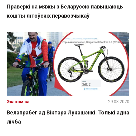
Праверкі на мяжы з Беларуссю павышаюць
кошты літоўскіх перавозчыкаў
Эканоміка
29.08.2020
Велапрабег ад Віктара Лукашэнкі. Толькі адна
лічба