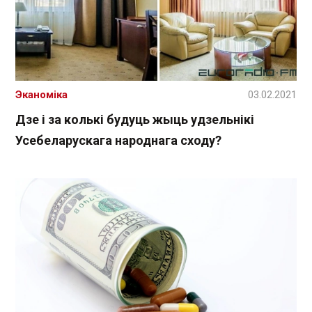
Эканоміка
03.02.2021
Дзе і за колькі будуць жыць удзельнікі
Усебеларускага народнага сходу?