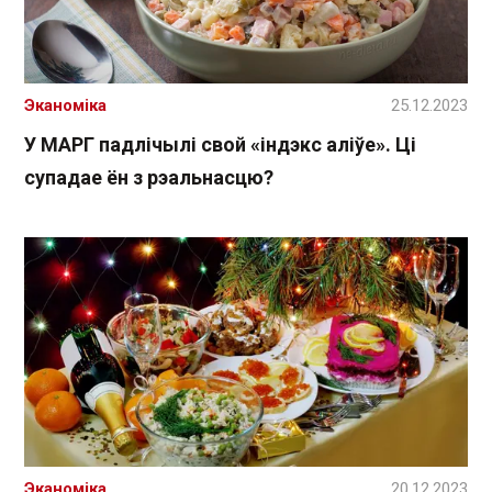
Эканоміка
25.12.2023
У МАРГ падлічылі свой «індэкс аліўе». Ці
супадае ён з рэальнасцю?
Эканоміка
20.12.2023