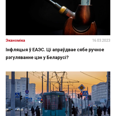
Эканоміка
16.03.2023
Інфляцыя ў ЕАЭС. Ці апраўдвае сябе ручное
рэгуляванне цэн у Беларусі?