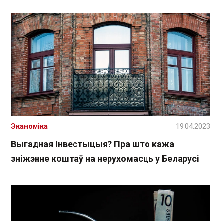
Эканоміка
19.04.2023
Выгадная інвестыцыя? Пра што кажа
зніжэнне коштаў на нерухомасць у Беларусі