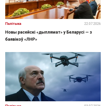
Палітыка
22.07.2026
Новы расейскі «дыплямат» у Беларусі — з
баявікоў «ЛНР»