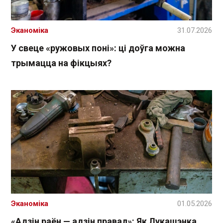
Эканоміка
31.07.2026
У свеце «ружовых поні»: ці доўга можна
трымацца на фікцыях?
Эканоміка
01.05.2026
«Адзін раён — адзін правал»: Як Лукашэнка