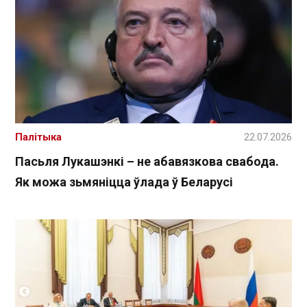
Палітыка
22.07.2026
Пасьля Лукашэнкі – не абавязкова свабода.
Як можа зьмяніцца ўлада ў Беларусі