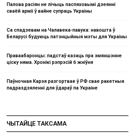
Палова расіян не лічыць паспяховымі дзеянні
сваёй арміі ў вайне супраць Украіны
Са спадзевам на Чалавека-павука: навошта ў
Беларусі будуюць патэнцыйныя мэты для Украіны
Праваабаронцы: падстаў казаць пра змяншэнне
ціску няма. Хронікі рэпрэсій 6 жніўня
Паўночная Карэя разгортвае ў РФ свае ракетныя
падраздзяленні для ўдараў па Украіне
ЧЫТАЙЦЕ ТАКСАМА