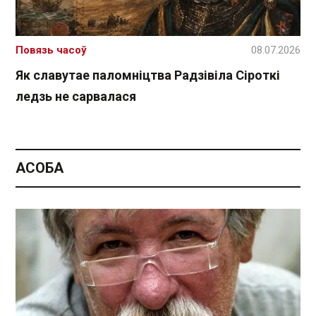
Повязь часоў
08.07.2026
Як славутае паломніцтва Радзівіла Сіроткі
ледзь не сарвалася
АСОБА