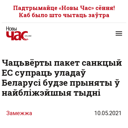
Падтрымайце «Новы Час» сёння!
Каб было што чытаць заўтра
Чацьвёрты пакет санкцый
ЕС супраць уладаў
Беларусі будзе прыняты ў
найбліжэйшыя тыдні
Замежжа
10.05.2021