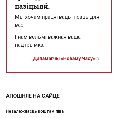
пазіцыяй.
Мы хочам працягваць пісаць для
вас.
І нам вельмі важная ваша
падтрымка.
Дапамагчы «Новаму Часу»
АПОШНЯЕ НА САЙЦЕ
Незалежнасць коштам піва