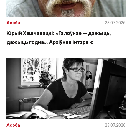
Асоба
23.07.2026
Юрый Хашчавацкі: «Галоўнае — дажыць, і
дажыць годна». Архіўнае інтэрв'ю
Спасылка без VPN
Асоба
23.07.2026