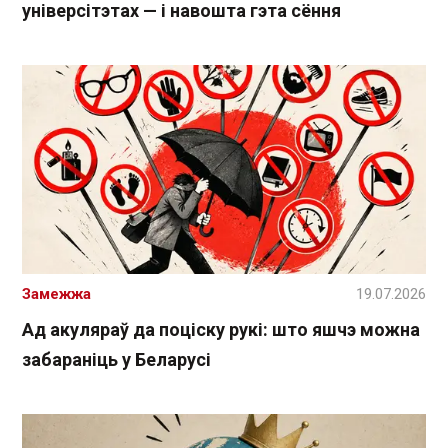
універсітэтах — і навошта гэта сёння
Замежжа
19.07.2026
Ад акуляраў да поціску рукі: што яшчэ можна
забараніць у Беларусі