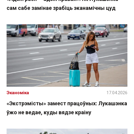
сам сабе замінае зрабіць эканамічны цуд
Эканоміка
17.04.2026
«Экстрэмісты» замест працоўных: Лукашэнка
ўжо не ведае, куды вядзе краіну