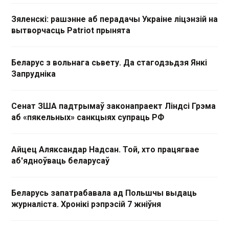
Зяленскі: рашэнне аб перадачы Украіне ліцэнзій на
вытворчасць Patriot прынята
Беларус з вольнага сьвету. Да стагодзьдзя Янкі
Запрудніка
Сенат ЗША падтрымаў законапраект Ліндсі Грэма
аб «пякельных» санкцыях супраць РФ
Айцец Аляксандар Надсан. Той, хто працягвае
аб'ядноўваць беларусаў
Беларусь запатрабавала ад Польшчы выдаць
журналіста. Хронікі рэпрэсій 7 жніўня