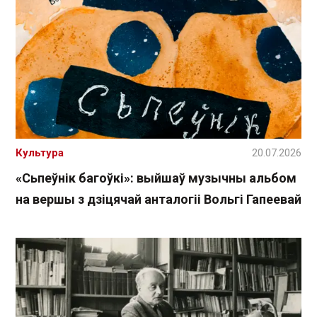
Культура
20.07.2026
«Сьпеўнік багоўкі»: выйшаў музычны альбом
на вершы з дзіцячай анталогіі Вольгі Гапеевай