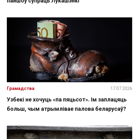
пайшоў супраць Лукашэнкі
Грамадства
17.07.2026
Узбекі не хочуць «па пяцьсот». Ім заплацяць
больш, чым атрымлівае палова беларусаў?