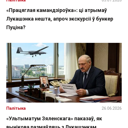
Палітыка
03.07.2026
«Працяглая камандзіроўка»: ці атрымаў
Лукашэнка нешта, апроч экскурсіі ў бункер
Пуціна?
Палітыка
26.06.2026
«Ультыматум Зяленскага» паказаў, як
вынікова размаўляць з Лукашэнкам