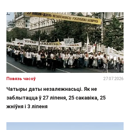
Повязь часоў
27.07.2026
Чатыры даты незалежнасьці. Як не
заблытацца ў 27 ліпеня, 25 сакавіка, 25
жніўня і 3 ліпеня