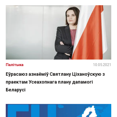
Палітыка
10.05.2021
Еўрасаюз азнаёміў Святлану Ціханоўскую з
праектам Усеахопнага плану дапамогі
Беларусі