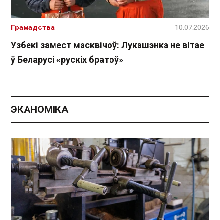
Грамадства
10.07.2026
Узбекі замест масквічоў: Лукашэнка не вітае
ў Беларусі «рускіх братоў»
ЭКАНОМІКА