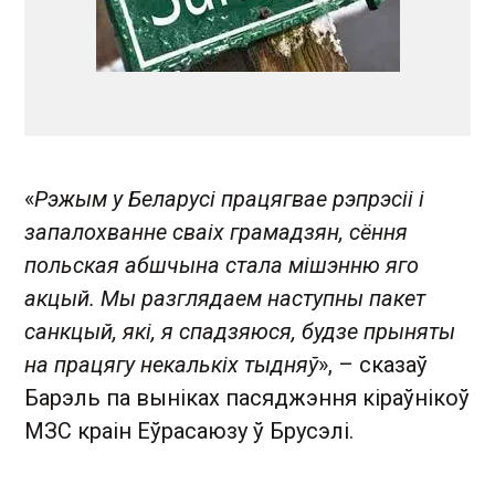
«
Рэжым у Беларусі працягвае рэпрэсіі і
запалохванне сваіх грамадзян, сёння
польская абшчына стала мішэнню яго
акцый. Мы разглядаем наступны пакет
санкцый, які, я спадзяюся, будзе прыняты
на працягу некалькіх тыдняў
», – сказаў
Барэль па выніках пасяджэння кіраўнікоў
МЗС краін Еўрасаюзу ў Брусэлі.