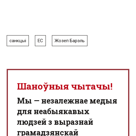
санкцыі
ЕС
Жозеп Барэль
Шаноўныя чытачы!
Мы — незалежнае медыя
для неабыякавых
людзей з выразнай
грамадзянскай