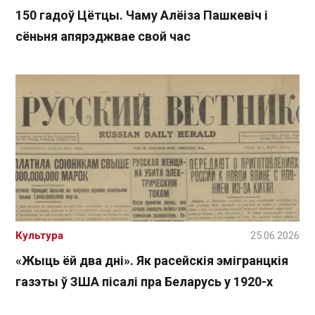
150 гадоў Цётцы. Чаму Алёіза Пашкевіч і
сёньня апярэджвае свой час
Культура
25.06.2026
«Жыць ёй два дні». Як расейскія эмігранцкія
газэты ў ЗША пісалі пра Беларусь у 1920-х