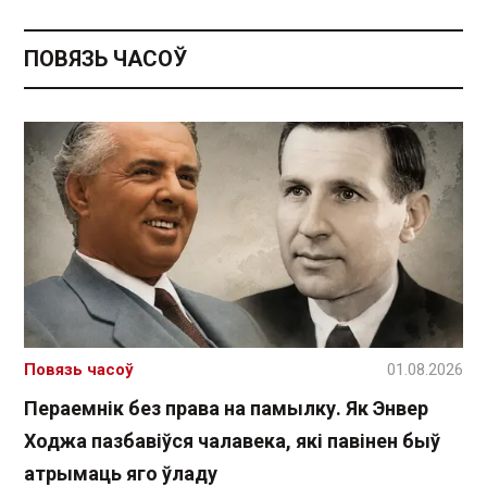
ПОВЯЗЬ ЧАСОЎ
Повязь часоў
01.08.2026
Пераемнік без права на памылку. Як Энвер
Ходжа пазбавіўся чалавека, які павінен быў
атрымаць яго ўладу