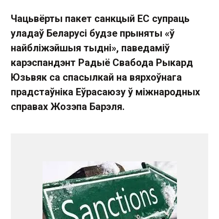
Чацьвёрты пакет санкцый ЕС супраць
уладаў Беларусі будзе прыняты «ў
найбліжэйшыя тыдні», паведаміў
карэспандэнт Радыё Свабода Рыкард
Юзьвяк са спасылкай на вярхоўнага
прадстаўніка Еўрасаюзу ў міжнародных
справах Жозэпа Барэля.