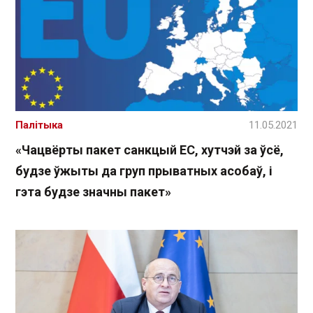
Палітыка
11.05.2021
«Чацвёрты пакет санкцый ЕС, хутчэй за ўсё,
будзе ўжыты да груп прыватных асобаў, і
гэта будзе значны пакет»