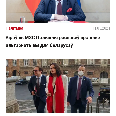
Палітыка
11.05.2021
Кіраўнік МЗС Польшчы распавёў пра дзве
альтэрнатывы для беларусаў