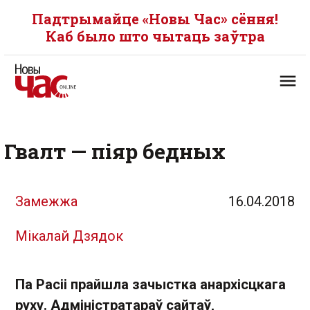
Падтрымайце «Новы Час» сёння!
Каб было што чытаць заўтра
Гвалт — піяр бедных
Замежжа
16.04.2018
Мікалай Дзядок
Па Расіі прайшла зачыстка анархісцкага
руху. Адміністратараў сайтаў,