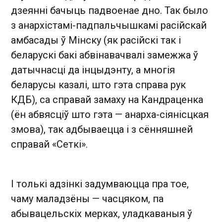
дзеянні бачыць падвоенае дно. Так было
з анархістамі-падпальчышкамі расійскай
амбасады ў Мінску (як расійскі так і
беларускі бакі абвінавачвалі замежжа ў
датычнасці да інцыдэнту, а многія
беларусы казалі, што гэта справа рук
КДБ), са справай замаху на Кандраценка
(ён абвясціў што гэта — анарха-сіянісцкая
змова), так адбываецца і з сённяшней
справай «Сеткі».
І толькі адзінкі задумваюцца пра тое,
чаму маладзёны — часцяком, па
абывацельскіх мерках, уладкаваныя ў