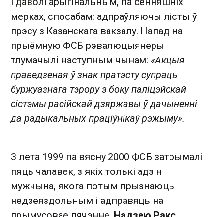
і даволі арыгінальным, па сённяшніх
мерках, спосабам: адпраўляючы лісты ў
прэсу з Казанскага вакзалу. Напад на
прыёмную ФСБ рэвалюцыянеры
тлумачылі наступным чынам:
«Акцыя
праведзеная ў знак пратэсту супраць
буржуазнага тэрору з боку паліцэйскай
сістэмы расійскай дзяржавы ў дачыненні
да радыкальных праціўнікаў рэжыму».
З лета 1999 па вясну 2000 ФСБ затрымалі
пяць чалавек, з якіх толькі адзін —
мужчына, якога потым прызнаюць
недзеяздольным і адправяць на
прымусовае лячэнне.
Надзею Ракс,