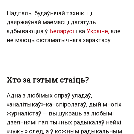
Падпалы будаўнічай тэхнікі ці
дзяржаўнай маёмасці дагэтуль
адбываюцца ў
Беларусі
і ва
Украіне,
але
не маюць сістэматычнага характару.
Хто за гэтым стаіць?
Адна з любімых спраў уладаў,
«аналітыкаў»-канспіролагаў, дый многіх
журналістаў — вышукваць за любымі
дзеяннямі палітычных радыкалаў нейкі
«чужы» след, а ў кожным радыкальным