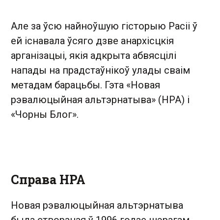
Але за ўсю найноўшую гісторыю Расіі ў
ей існавала ўсяго дзве анархісцкія
арганізацыі, якія адкрыта абвясцілі
напады на прадстаўнікоў улады сваім
метадам барацьбы. Гэта «Новая
рэвалюцыйная альтэрнатыва» (НРА) і
«Чорны Блог».
Справа НРА
Новая рэвалюцыйная альтэрнатыва