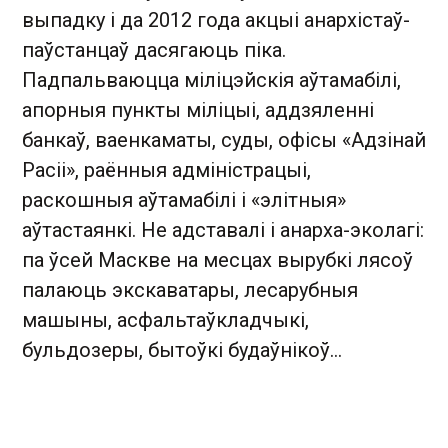
выпадку і да 2012 года акцыі анархістаў-
паўстанцаў дасягаюць піка.
Падпальваюцца міліцэйскія аўтамабілі,
апорныя пункты міліцыі, аддзяленні
банкаў, ваенкаматы, суды, офісы «Адзінай
Расіі», раённыя адміністрацыі,
раскошныя аўтамабілі і «элітныя»
аўтастаянкі. Не адставалі і анарха-эколагі:
па ўсей Маскве на месцах вырубкі лясоў
палаюць экскаватары, лесарубныя
машыны, асфальтаўкладчыкі,
бульдозеры, бытоўкі будаўнікоў…