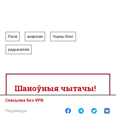
Расія
анархізм
Чорны блог
радыкалізм
Шаноўныя чытачы!
Шмат год мы ствараем
Спасылка без VPN
летапіс грамадскага і