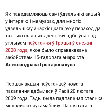
Як паведамляюць самі ўдзельнікі акцый
у інтэрв’ю і мемуарах, для многіх
удзельнікаў анархісцкага руху пераход да
тактыкі сілавых дзеянняў адбыўся пад
уплывам
паўстання ў Грэцыі ў снежні
2008 года
, якое было справакавана
забойствам 15-гадовага анархіста
Александраса Грыгаропалуса
.
Першая акцыя паўстанцаў новага
пакалення адбылася ў Расіі 20 лютага
2009 года. Тады была падпаленая стаянка
міліцэйскіх аўтамабіляў. Пасля гэтага