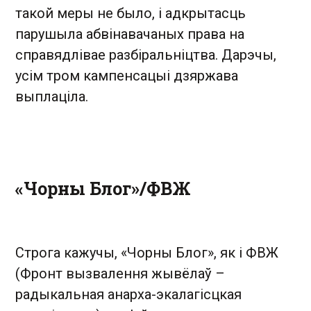
такой меры не было, і адкрытасць
парушыла абвінавачаных права на
справядлівае разбіральніцтва. Дарэчы,
усім тром кампенсацыі дзяржава
выплаціла.
«Чорны Блог»/ФВЖ
Строга кажучы, «Чорны Блог», як і ФВЖ
(Фронт вызвалення жывёлаў –
радыкальная анарха-экалагісцкая