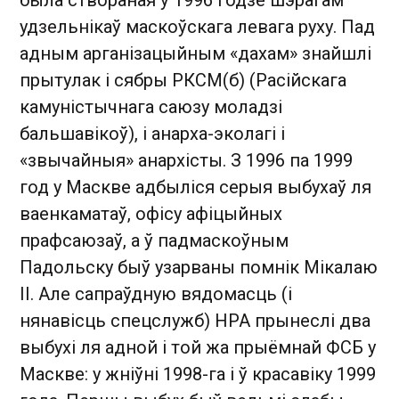
была створаная ў 1996 годзе шэрагам
удзельнікаў маскоўскага левага руху. Пад
адным арганізацыйным «дахам» знайшлі
прытулак і сябры РКСМ(б) (Расійскага
камуністычнага саюзу моладзі
бальшавікоў), і анарха-эколагі і
«звычайныя» анархісты. З 1996 па 1999
год у Маскве адбыліся серыя выбухаў ля
ваенкаматаў, офісу афіцыйных
прафсаюзаў, а ў падмаскоўным
Падольску быў узарваны помнік Мікалаю
II. Але сапраўдную вядомасць (і
нянавісць спецслужб) НРА прынеслі два
выбухі ля адной і той жа прыёмнай ФСБ у
Маскве: у жніўні 1998-га і ў красавіку 1999