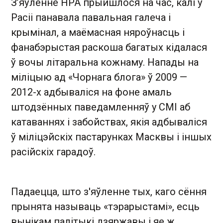
З’яўленне НРА прыйшлося на час, калі ў
Расіі панавала павальная галеча і
крымінал, а маёмасная няроўнасць і
фанабэрыстая раскоша багатых кідалася
ў вочы літаральна кожнаму. Напады на
міліцыю ад «Чорнага блога» ў 2009 —
2012-х адбываліся на фоне амаль
штодзённых паведамленняў у СМІ аб
катаваннях і забойствах, якія адбываліся
ў міліцэйскіх пастарунках Масквы і іншых
расійскіх гарадоў.
Падаецца, што з'яўленне тых, каго сёння
прынята называць «тэрарыстамі», есць
вынікам палітыкі дзяржавы і яе ж