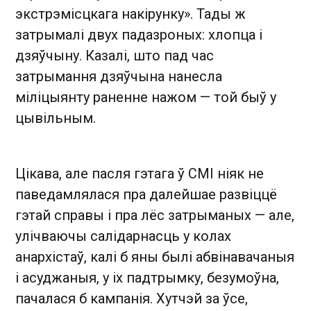
экстрэмісцкага накірунку». Тады ж
затрымалі двух падазроных: хлопца і
дзяўчыну. Казалі, што пад час
затрымання дзяўчына нанесла
міліцыянту раненне нажом — той быў у
цывільным.
Цікава, але пасля гэтага ў СМІ ніяк не
паведамлялася пра далейшае развіццё
гэтай справы і пра лёс затрыманых — але,
улічваючы салідарнасць у колах
анархістаў, калі б яны былі абвінавачаныя
і асуджаныя, у іх падтрымку, безумоўна,
пачалася б кампанія. Хутчэй за ўсе,