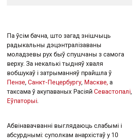
Па ўсім бачна, што загад знішчыць
радыкальны дэцэнтралізаваны
моладзевы рух быў спушчаны з самога
верху. За некалькі тыдняў хваля
вобшукаў і затрыманняў прайшла ў
Пензе
,
Санкт-Пецербургу
,
Маскве,
а
таксама ў акупаваных Расіяй
Севастопалі
,
Еўпаторыі
.
Абвінавачванні выглядаюць слабымі і
абсурднымі: суполкам анархістаў у 10