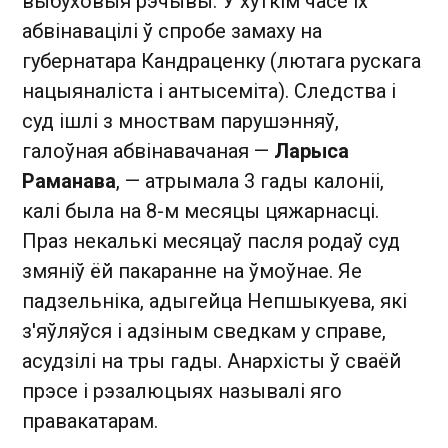
выбуховыя рэчывы. У хуткім часе іх
абвінавацілі ў спробе замаху на
губернатара Кандраценку (лютага рускага
нацыяналіста і антысеміта). Следства і
суд ішлі з мноствам парушэнняў,
галоўная абвінавачаная —
Ларыса
Раманава
, — атрымала 3 гады калоніі,
калі была на 8-м месяцы цяжарнасці.
Праз некалькі месяцаў пасля родаў суд
змяніў ёй пакаранне на ўмоўнае. Яе
падзельніка, адыгейца Непшыкуева, які
з'яўляўся і адзіным сведкам у справе,
асудзілі на тры гады. Анархісты ў сваёй
прэсе і рэзалюцыях называлі яго
правакатарам.