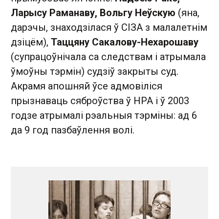
Ларысу Раманаву, Вольгу Неўскую
(яна,
дарэчы, знаходзілася ў СІЗА з малалетнім
дзіцём),
Таццяну Сакалову-Нехарошаву
(супрацоўнічала са следствам і атрымала
ўмоўны тэрмін) судзіў закрыты суд.
Акрамя апошняй ўсе адмовіліся
прызнаваць сяброўства ў НРА і ў 2003
годзе атрымалі рэальныя тэрміны: ад 6
да 9 год пазбаўлення волі.