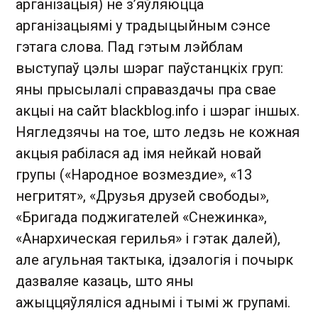
арганізацыя) не з’яўляюцца
арганізацыямі у традыцыйным сэнсе
гэтага слова. Пад гэтым лэйблам
выступаў цэлы шэраг паўстанцкіх груп:
яны прысылалі справаздачы пра свае
акцыі на сайт blackblog.info і шэраг іншых.
Нягледзячы на тое, што ледзь не кожная
акцыя рабілася ад імя нейкай новай
групы («Народное возмездие», «13
негритят», «Друзья друзей свободы»,
«Бригада поджигателей «Снежинка»,
«Анархическая герилья» і гэтак далей),
але агульная тактыка, ідэалогія і почырк
дазваляе казаць, што яны
ажыццяўляліся аднымі і тымі ж групамі.