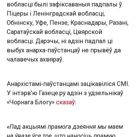
вобласці былі зафіксаваныя падпалы ў
Піцеры і Ленінградскай вобласці,
Обнінску, Уфе, Пензе, Краснадары, Разані,
Саратаўскай вобласці, Цвярской
вобласці. Дарэчы, ні адзін падпал ці
выбух анарха-паўстанцаў не прывёў да
чалавечых ахвяраў.
Анархістамі-паўстанцамі зацікавіліся СМІ.
У інтэрв'ю Газеце.ру адзін з удзельнікаў
«Чорнага Блогу»
сказаў:
«Пад акцыямі прамога дзеяння мы маем
на ўвазе ўсе тое, што наносіць прамую