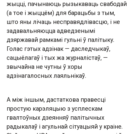
жыцці, пачынаюць рызыкаваць свабодай
(а тое і жыццём) для барацьбы з тым,
што яны лічаць несправядлівасцю, і не
задавальняюцца адведзенымі
дзяржавай рамкамі гульні ў палітыку.
Голас гэтых адзінак — даследчыкаў,
сацыёлагаў і тых жа журналістаў, —
звычайна не чутны ў хоры
адзінагалосных лаяльнікаў.
А між іншым, дастаткова правесці
простую карэляцыю з усплескам
гвалтоўных дзеянняў палітычных
радыкалаў і агульнай сітуацыяй у краіне.