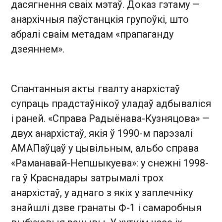
дасягнення сваіх мэтаў. Доказ гэтаму —
анархічныя паўстанцкія групоўкі, што
абралі сваім метадам «прапаганду
дзеяннем».
Спантанныя акты гвалту анархістаў
супраць прадстаўнікоў уладаў адбываліся
і раней. «Справа Радыёнава-Кузняцова» —
двух анархістаў, якія ў 1990-м парэзалі
АМАПаўцаў у цывільным, альбо справа
«Раманавай-Непшыкуева»: у снежні 1998-
га ў Краснадары затрымалі трох
анархістаў, у аднаго з якіх у заплечніку
знайшлі дзве гранаты Ф-1 і самаробныя