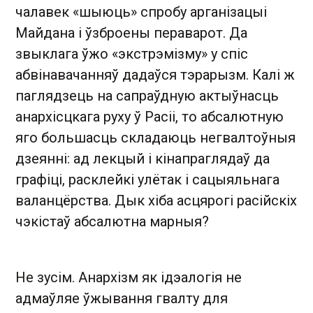
чалавек «шыюць» спробу арганізацыі
Майдана і ўзброены пераварот. Да
звыклага ўжо «экстрэмізму» у спіс
абвінавачанняў дадаўся тэрарызм. Калі ж
паглядзець на сапраўдную актыўнасць
анархісцкага руху ў Расіі, то абсалютную
яго большасць складаюць негвалтоўныя
дзеянні: ад лекцый і кінапраглядаў да
графіці, расклейкі улётак і сацыяльнага
валанцёрства. Дык хіба асцярогі расійскіх
чэкістаў абсалютна марныя?
Не зусім. Анархізм як ідэалогія не
адмаўляе ўжывання гвалту для