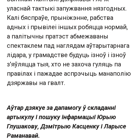
уласнай тактыкі запужвання нязгодных.
Калі бяспраўе, прыніжэнне, рабства
адных і прывілеі іншых робяцца нормай,
а палітычны пратэст абмежаваны
спектаклем пад наглядам аўтарытарнага
лідара, у грамадстве будуць ізноў і ізноў
з'яўляцца тыя, хто не захоча гуляць па
правілах і пажадае аспрэчыць манаполію
дзяржавы на гвалт.
Аўтар дзякуе за дапамогу ў складанні
артыкулу і пошуку інфармацыі Юрыю
Глушакову, Дзмітрыю Касценку і Ларысе
Раманавай.