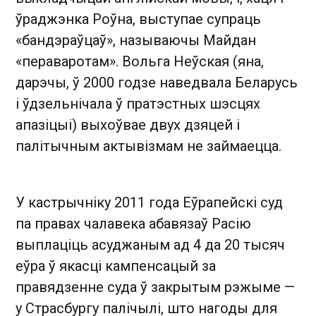
ўраджэнка Роўна, выступае супраць
«бандэраўцаў», называючы Майдан
«пераваротам». Вольга Неўская (яна,
дарэчы, ў 2000 годзе наведвала Беларусь
і ўдзельнічала ў пратэстных шэсцях
апазіцыі) выхоўвае двух дзяцей і
палітычным актывізмам не займаецца.
У кастрычніку 2011 года Еўрапейскі суд
па правах чалавека абавязаў Расію
выплаціць асуджаным ад 4 да 20 тысяч
еўра ў якасці кампенсацый за
правядзенне суда ў закрытым рэжыме —
у Страсбургу палічылі, што нагоды для