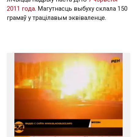
2011 года
. Магутнасць выбуху склала 150
грамаў у трацілавым эквіваленце.