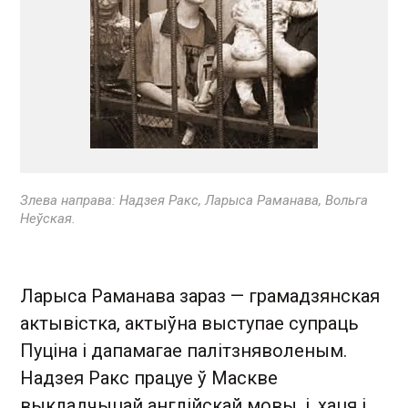
Злева направа: Надзея Ракс, Ларыса Раманава, Вольга
Неўская.
Ларыса Раманава зараз — грамадзянская
актывістка, актыўна выступае супраць
Пуціна і дапамагае палітзняволеным.
Надзея Ракс працуе ў Маскве
выкладчыцай англійскай мовы, і, хаця і