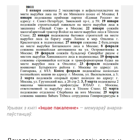
Урывак з кнігі
«Іншае пакаленне»
— мемуараў анарха-
паўстанцаў.