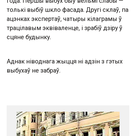
года. Першы выбух быў вельмі слабы —
толькі выбіў шкло фасада. Другі склаў, па
ацэнках экспертаў, чатыры кілаграмы ў
трацілавым эквіваленце, і зрабіў дзіру ў
сцяне будынку.
Аднак ніводнага жыцця ні адзін з гэтых
выбухаў не забраў.