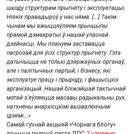
шкоду структурам прыгнёту і эксплуатацыі.
Ніякіх правадыроў у нас няма. [...] Такім
чынам мы ажыццяўляем прынцыпы
прамой дэмакратыі ў нашай уласнай
дзейнасці. Мы плануем заставацца
пагрозай для ўсіх структур прыгнёту. Гэта
датычыцца не толькі дзяржаўных органаў,
але і палітычных партый, і бізнесу, які
эксплуатуе працу і прыроду, і фашысцкіх
арганізацый. Нашай бліжэйшай тактычнай
мэтай з’яўляецца масавы радыкальны рух,
натхнёны анархісцкімі вызваленчымі
ідэямі...»
Самай гучнай акцыяй «Чорнага блогу»
лічыцца падрыў паста ДПС
7 чэрвеня