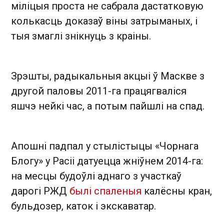
міліцыя проста не сабрала дастатковую
колькасць доказаў віны затрыманых, і
тыя змаглі знікнуць з краіны.
Зрэшты, радыкальныя акцыі ў Маскве з
другой паловы 2011-га працягваліся
яшчэ нейкі час, а потым пайшлі на спад.
Апошні падпал у стылістыцы «Чорнага
Блогу» у Расіі датуецца жніўнем 2014-га:
на месцы будоўлі аднаго з участкаў
дарогі РЖД
былі спаленыя
калёсны кран,
бульдозер, каток і экскаватар.