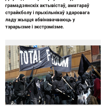
грамадзянскіх актывістаў, аматараў
страйкболу і прыхільнікаў здаровага
ладу жыцця абвінавачваюць у
тэрарызме і экстрэмізме.