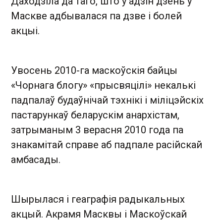
Даходзіла да таго, што у адзін дзень у
Маскве адбывалася па дзве і болей
акцыі.
Увосень 2010-га маскоўскія байцы
«Чорнага блогу» «прысвяцілі» некалькі
падпалаў будаўнічай тэхнікі і міліцэйскіх
пастарункаў беларускім анархістам,
затрыманым 3 верасня 2010 года па
знакамітай справе аб падпале расійскай
амбасады.
Шырылася і геаграфія радыкальных
акцый. Акрамя Масквы і Маскоўскай