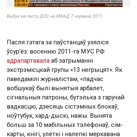
Выбух на пасту ДПС на МКАД 7 чэрвеня 2011.
Пасля гэтага за паўстанцаў узяліся
ўсур'ёз: восенню 2011-га МУС РФ
адрапартавала
аб затрыманні
экстрэмісцкай групы «13 негрыцят». Як
паведамілі журналістам, «падчас
вобшукаў былі вынятыя арбалет,
сігнальныя патроны, бутэлька з гаручай
вадкасцю, дзесяць сістэмных блокаў,
ноўтубук, хард-дыскі, нажы. Вынята
больш за 10 мабільных тэлефонаў, сім-
карты, кнігі, улёткі і налепкі меркавана