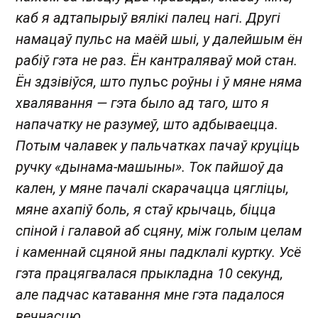
каб я адтапырыў вялікі палец нагі. Другі
намацаў пульс на маёй шыі, у далейшым ён
рабіў гэта не раз. Ён кантраляваў мой стан.
Ён здзівіўся, што п
ульс
роўны і ў мяне няма
хвалявання — гэта было ад таго, што я
напачатку не разумеў, што адбываецца.
Потым чалавек у пальчатках пачаў круціць
ручку «дынама-машыны». Ток пайшоў да
кален, у мяне пачалі скарачацца цягліцы,
мяне ахапіў боль, я стаў крычаць, біцца
спіной і галавой аб сцяну, між голым целам
і каменнай сцяной яны падклалі куртку. Усё
гэта працягвалася прыкладна 10 секунд,
але падчас катавання мне гэта падалося
вечнасцю.