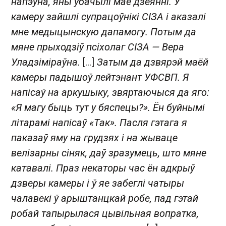
напэўна, яны ўбачылі мае дзеянні. У
камеру зайшлі супрацоўнікі СІЗА і аказалі
мне медыцынскую дапамогу. Потым да
мяне прыходзіў псіхолаг СІЗА — Вера
Уладзіміраўна.
[...]
Затым да дзвярэй маёй
камеры падышоў лейтэнант УФСВП. Я
напісаў на аркушыку, звяртаючыся да яго:
«Я магу быць тут у бяспецы?». Ён буйнымі
літарамі напісаў «Так». Пасля гэтага я
паказаў яму на грудзях і на жываце
велізарны сіняк, даў зразумець, што мяне
катавалі. Праз некаторы час ён адкрыў
дзверы камеры і ў яе забеглі чатыры
чалавекі ў арыштанцкай робе, пад гэтай
робай тапырылася цывільная вопратка,