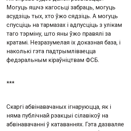
Могуць яшчэ кагосьці забраць, могуць
асудзіць тых, хто ўжо сядзіць. А могуць
спусціць на тармазах і адпусціць з улікам
таго тэрміну, што яны ўжо правялі за
кратамі. Незразумелая іх доказная база, і
наколькі гэта падтрымліваецца
федэральным кіраўніцтвам ФСБ.
***
Скаргі абвінавачаных ігнаруюцца, як і
няма публічнай рэакцыі сілавікоў на
абвінавачанні ў катаваннях. Гэта дазваляе