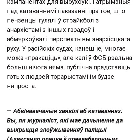
кампанентах для выбухоўкі. І атрыманыя
пад катаваннямі паказанні пра тое, што
пензенцы гулялі ў страйкбол з
анархістамі з іншых гарадоў і
абмяркоўвалі перспектывы анархісцкага
руху. У расійскіх судах, канешне, многае
можа «пракаціць», але калі ў ФСБ рэальна
больш нічога няма, публічна прадставіць
гэтых людзей тэрарыстамі ім будзе
няпроста.
—
Абвінавачаныя заявілі аб катаваннях.
Вы, як журналіст, які мае дачыненне да
выкрыцця злоўжыванняў паліцыі
(Аляксандр працуе ў праваабарончым