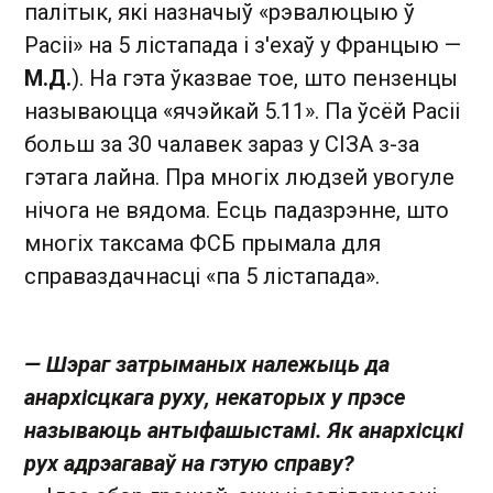
палітык, які назначыў «рэвалюцыю ў
Расіі» на 5 лістапада і з'ехаў у Францыю —
М.Д.
). На гэта ўказвае тое, што пензенцы
называюцца «ячэйкай 5.11». Па ўсёй Расіі
больш за 30 чалавек зараз у СІЗА з-за
гэтага лайна. Пра многіх людзей увогуле
нічога не вядома. Есць падазрэнне, што
многіх таксама ФСБ прымала для
справаздачнасці «па 5 лістапада».
— Шэраг затрыманых належыць да
анархісцкага руху, некаторых у прэсе
называюць антыфашыстамі. Як анархісцкі
рух адрэагаваў на гэтую справу?