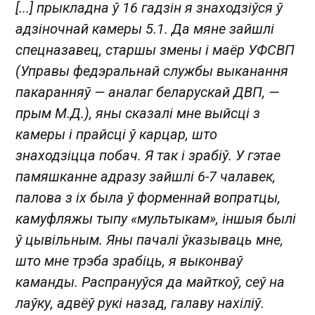
[...] прыкладна ў 16 гадзін я знаходзіўся ў
адзіночнай камеры 5.1. Да мяне зайшлі
cпецназавец, старшы змены і маёр УФСВП
(Управы федэральнай службы выканання
пакаранняў — аналаг беларускай ДВП, —
прым М.Д.), яны сказалі мне выйсці з
камеры і прайсці ў карцар, што
знаходзіцца побач. Я так і зрабіў. У гэтае
памяшканне адразу зайшлі 6-7 чалавек,
палова з іх была ў форменнай вопратцы,
камуфляжы тыпу «мультыкам», іншыя былі
ў цывільным. Яны пачалі ўказываць мне,
што мне трэба зрабіць, я выконваў
каманды. Распрануўся да майткоў, сеў на
лаўку, адвёў рукі назад, галаву нахіліў.