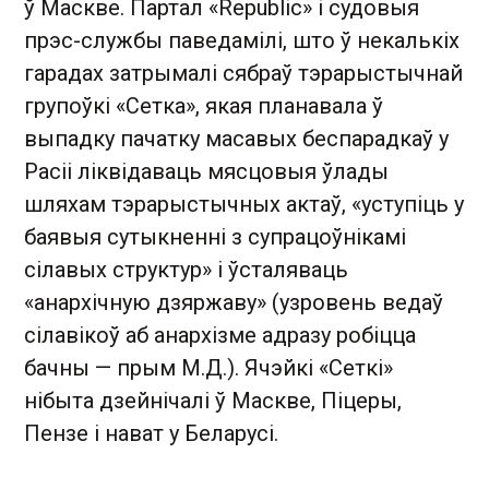
ў Маскве. Партал «Republic» і судовыя
прэс-службы паведамілі, што ў некалькіх
гарадах затрымалі сябраў тэрарыстычнай
групоўкі «Сетка», якая планавала ў
выпадку пачатку масавых беспарадкаў у
Расіі ліквідаваць мясцовыя ўлады
шляхам тэрарыстычных актаў, «уступіць у
баявыя сутыкненні з супрацоўнікамі
сілавых структур» і ўсталяваць
«анархічную дзяржаву» (узровень ведаў
сілавікоў аб анархізме адразу робіцца
бачны — прым М.Д.). Ячэйкі «Сеткі»
нібыта дзейнічалі ў Маскве, Піцеры,
Пензе і нават у Беларусі.