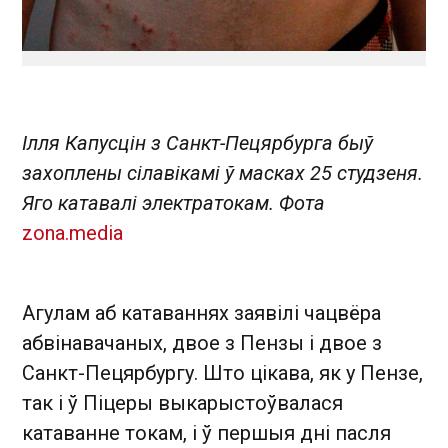
Ілля Капусцін з Санкт-Пецярбурга быў
захоплены сілавікамі ў масках 25 студзеня.
Яго катавалі электратокам. Фота
zona.media
Агулам аб катаваннях заявілі чацвёра
абвінавачаных, двое з Пензы і двое з
Санкт-Пецярбургу. Што цікава, як у Пензе,
так і ў Піцеры выкарыстоўвалася
катаванне токам, і ў першыя дні пасля