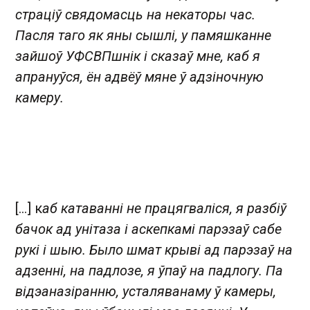
страціў свядомасць на некаторы час.
Пасля таго як яны сышлі, у памяшканне
зайшоў УФСВПшнік і сказаў мне, каб я
апрануўся, ён адвёў мяне ў адзіночную
камеру.
[...] к
аб катаванні не працягваліся, я разбіў
бачок ад унітаза і аскепкамі парэзаў сабе
рукі і шыю. Было шмат крыві ад парэзаў на
адзенні, на падлозе, я ўпаў на падлогу. Па
відэаназіранню, усталяванаму ў камеры,