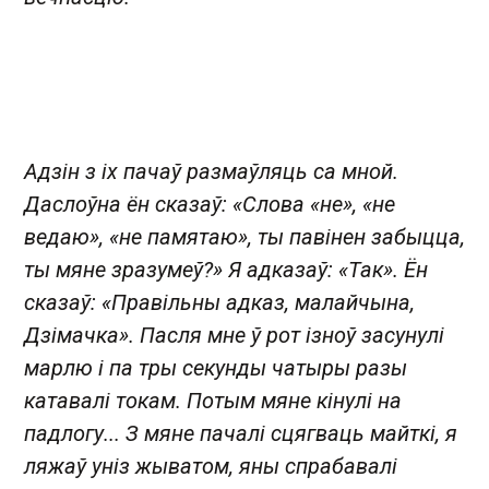
Адзін з іх пачаў размаўляць са мной.
Даслоўна ён сказаў: «Слова «не», «не
ведаю», «не памятаю», ты павінен забыцца,
ты мяне зразумеў?» Я адказаў: «Так». Ён
сказаў: «Правільны адказ, малайчына,
Дзімачка». Пасля мне ў рот ізноў засунулі
марлю і па тры секунды чатыры разы
катавалі токам. Потым мяне кінулі на
падлогу... З мяне пачалі сцягваць майткі, я
ляжаў уніз жыватом, яны спрабавалі