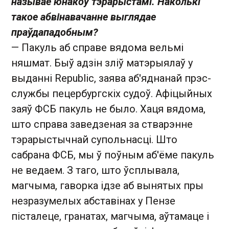
называе юнакоў тэрарыстамі. Наколькі
такое абвінавачанне выглядае
праўдападобным?
— Пакуль аб справе вядома вельмі
няшмат. Быў адзін зліў матэрыялаў у
выданні Republic, заява аб'яднанай прэс-
службы пецербургскіх судоў. Афіцыйных
заяў ФСБ пакуль не было. Хаця вядома,
што справа заведзеная за стварэнне
тэрарыстычнай супольнасці. Што
сабрана ФСБ, мы ў поўным аб'ёме пакуль
не ведаем. З таго, што ўсплывала,
магчыма, гаворка ідзе аб вынятых пры
незразумелых абставінах у Пензе
пісталеце, гранатах, магчыма, аўтамаце і