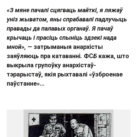
«З мяне пачалі сцягваць майткі, я ляжаў
уніз жыватом, яны спрабавалі падлучыць
правады да палавых органаў. Я пачаў
крычаць і прасіць спыніць здзекі нада
мной», —
затрыманыя анархісты
заяўляюць пра катаванні
.
ФС
Б
кажа, што
выкрыла групоўку анархістаў-
тэрарыстаў, якія рыхтавалі «ўзброенае
паўстанне»...