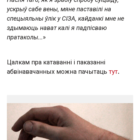
ускрыў сабе вены, мяне паставілі на
спецыяльны ўлік у СІЗА, кайданкі мне не
здымаюць нават калі я падпісваю
пратаколы...
»
Цалкам пра катаванні і паказанні
абвінавачанных можна пачытаць
тут
.