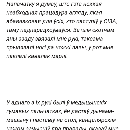
Напачатку я думаў, што гэта нейкая
неабходная працэдура агляду, якая
абавязковая для ўсіх, хто паступіў у СІЗА,
таму падпарадкоўваўся. Затым скотчам
яны ззаду звязалі мне рукі, таксама
прывязалі ногі да ножкі лавы, у рот мне
паклалі кавалак марлі.
У аднаго з іх рукі былі ў медыцынскіх
гумавых пальчатках, ён дастаў дынама-
машыну і паставіў на стол, канцалярскім
нажом зачысціў два правады, сказаў мне,