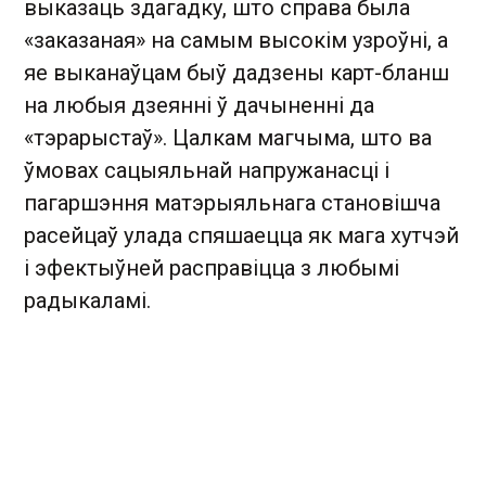
выказаць здагадку, што справа была
«заказаная» на самым высокім узроўні, а
яе выканаўцам быў дадзены карт-бланш
на любыя дзеянні ў дачыненні да
«тэрарыстаў». Цалкам магчыма, што ва
ўмовах сацыяльнай напружанасці і
пагаршэння матэрыяльнага становішча
расейцаў улада спяшаецца як мага хутчэй
і эфектыўней расправіцца з любымі
радыкаламі.