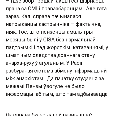
— Ідзе збор грошай, акцыі салідарнасці,
праца са СМІ і праваабаронцамі. Але гэта
зараз. Калі справа пачыналася
напрыканцы кастрычніка — фактычна,
ніяк. Тое, што пензенцы амаль тры
месяцы былі ў СІЗА без нармальнай
падтрымкі і пад жорсткімі катаваннямі, у
шмат чым следства дрэннага стану
анарха-руху ў агульным. У Расіі
разбураная сістэма абмену інфармацыяй
між анархістамі. Да пачатку студзеня за
межамі Пензы ўвогуле не было
інфармацыі аб тым, што там адбываецца.
Як справа будзе далей развівацца?