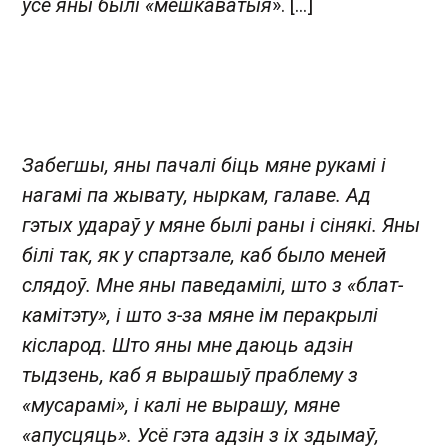
усе яны былі «мешкаватыя
». [...]
Забегшы, яны пачалі біць мяне рукамі і
нагамі па жывату, ныркам, галаве. Ад
гэтых удараў у мяне былі раны і сінякі. Яны
білі так, як у спартзале, каб было меней
слядоў. Мне яны паведамілі, што з «блат-
камітэту», і што з-за мяне ім перакрылі
кісларод. Што яны мне даюць адзін
тыдзень, каб я вырашыў праблему з
«мусарамі», і калі не вырашу, мяне
«апусцяць». Усё гэта адзін з іх здымаў,