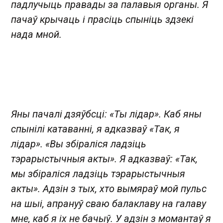
падлучыць правады за палавыя органы. Я
пачаў крычаць і прасіць спыніць здзекі
нада мной.
Яны пачалі дзяўбсці: «Ты лідар». Каб яны
спынілі катаванні, я адказваў «Так, я
лідар». «Вы збіраліся ладзіць
тэрарыстычныя акты». Я адказваў: «Так,
мы збіраліся ладзіць тэрарыстычныя
акты». Адзін з тых, хто вымяраў мой пульс
на шыі, апрануў сваю балаклаву на галаву
мне, каб я іх не бачыў. У адзін з момантаў я