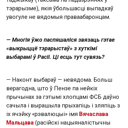
тэрарызме), якія ўбольшасці выпадкаў
увогуле не вядомыя праваабаронцам.
— Многія ўжо паспяшаліся звязаць гэтае
«выкрыццё тэрарыстаў» з хуткімі
выбарамі ў Расіі. Ці есць тут сувязь?
— Наконт выбараў — невядома. Больш
верагодна, што ў Пензе па нейкіх
прычынах за гэтымі хлопцамі ФСБ даўно
сачыла і вырашыла прыхапіць і зляпіць з
іх ячэйку «рэвалюцыі» імя
Вячаслава
Мальцава
(расійскі нацыяналістычны