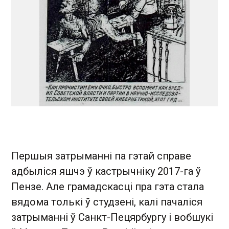
Першыя затрыманні па гэтай справе
адбыліся яшчэ ў кастрычніку 2017-га ў
Пензе. Але грамадскасці пра гэта стала
вядома толькі ў студзені, калі пачаліся
затрыманні ў Санкт-Пецярбургу і вобшукі