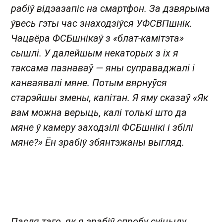
рабіў відэазапіс на смартфон. За дзвярыма
ўвесь гэты час знаходзіўся УФСВПшнік.
Чацвёра ФСБшнікаў з «блат-камітэта»
сышлі. У далейшым некаторых з іх я
таксама пазнаваў — яны суправаджалі і
канваявалі мяне. Потым вярнуўся
старэйшы змены, капітан. Я яму сказаў «Як
вам можна верыць, калі толькі што да
мяне ў камеру заходзілі ФСБшнікі і збілі
мяне?» Ён зрабіў збянтэжаны выгляд.
Пасля таго, як я зрабіў спробу суіцыду,