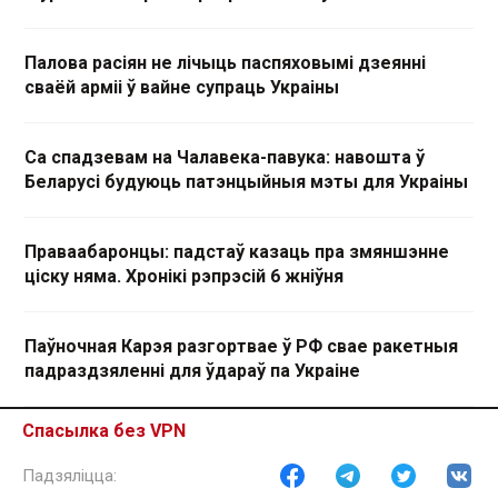
Палова расіян не лічыць паспяховымі дзеянні
сваёй арміі ў вайне супраць Украіны
Са спадзевам на Чалавека-павука: навошта ў
Беларусі будуюць патэнцыйныя мэты для Украіны
Праваабаронцы: падстаў казаць пра змяншэнне
ціску няма. Хронікі рэпрэсій 6 жніўня
Паўночная Карэя разгортвае ў РФ свае ракетныя
падраздзяленні для ўдараў па Украіне
Спасылка без VPN
Больш за 2 тысячы ліквідаваных НКА і новае
папаўненне «экстрэмісцкага» спісу. Хронікі
рэпрэсій 5 жніўня