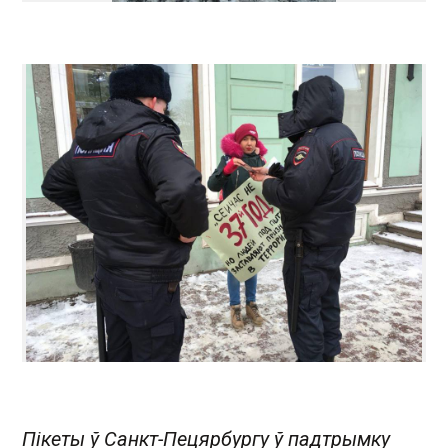
Пікеты ў Санкт-Пецярбургу ў падтрымку