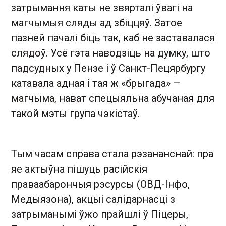
затрымання каты не звярталі ўвагі на
магчымыя сляды ад збіццяў. Затое
пазней пачалі біць так, каб не заставалася
слядоў. Усё гэта наводзіць на думку, што
падсудных у Пензе і ў Санкт-Пецярбургу
катавала адная і тая ж «брыгада» —
магчыма, нават спецыяльна абучаная для
такой мэты група чэкістаў.
Тым часам справа стала рэзананснай: пра
яе актыўна пішуць расійскія
праваабарончыя рэсурсы (ОВД-Інфо,
Медыязона), акцыі салідарнасці з
затрыманымі ўжо прайшлі ў Піцеры,