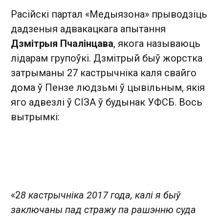
Расійскі партал «Медыязона» прыводзіць
дадзеныя адвакацкага апытання
Дзмітрыя Пчалінцава
, якога называюць
лідарам групоўкі. Дзмітрый быў жорстка
затрыманы 27 кастрычніка каля свайго
дома ў Пензе людзьмі ў цывільным, якія
яго адвезлі ў СІЗА ў будынак УФСБ. Вось
вытрымкі:
«2
8 кастрычніка 2017 года, калі я быў
заключаны пад стражу па рашэнню суда