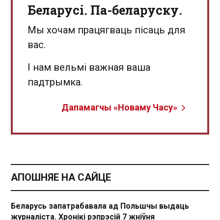
Беларусі. Па-беларуску.
Мы хочам працягваць пісаць для
вас.
І нам вельмі важная ваша
падтрымка.
Дапамагчы «Новаму Часу»
АПОШНЯЕ НА САЙЦЕ
Беларусь запатрабавала ад Польшчы выдаць
журналіста. Хронікі рэпрэсій 7 жніўня