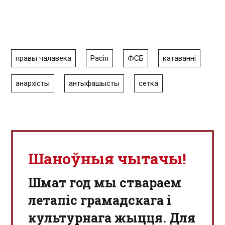
правы чалавека
Расія
ФСБ
катаванні
анархісты
антыфашысты
сетка
Шаноўныя чытачы!
Шмат год мы ствараем
летапіс грамадскага і
культурнага жыцця. Для