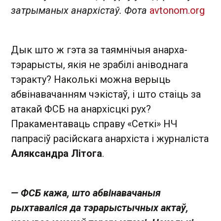
затрыманых анархістаў. Фота
avtonom.org
Дык што ж гэта за таямнічыя анарха-
тэрарысты, якія не зрабілі аніводнага
тэракту? Наколькі можна верыць
абвінавачанням чэкістаў, і што стаіць за
атакай ФСБ на анархісцкі рух?
Пракаментаваць справу «Сеткі» НЧ
папрасіў расійскага анархіста і журналіста
Аляксандра Літога
.
— ФСБ кажа, што абвінавачаныя
рыхтаваліся да тэрарыстычных актаў,