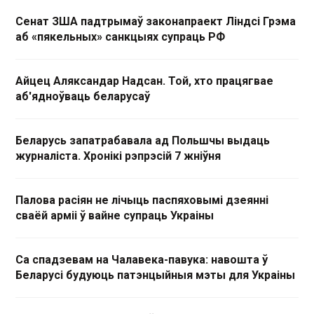
Сенат ЗША падтрымаў законапраект Ліндсі Грэма
аб «пякельных» санкцыях супраць РФ
Айцец Аляксандар Надсан. Той, хто працягвае
аб'ядноўваць беларусаў
Беларусь запатрабавала ад Польшчы выдаць
журналіста. Хронікі рэпрэсій 7 жніўня
Палова расіян не лічыць паспяховымі дзеянні
сваёй арміі ў вайне супраць Украіны
Са спадзевам на Чалавека-павука: навошта ў
Беларусі будуюць патэнцыйныя мэты для Украіны