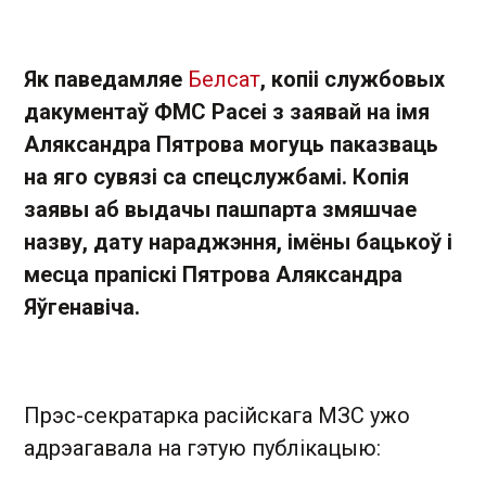
Як паведамляе
Белсат
, копіі службовых
дакументаў ФМС Расеі з заявай на імя
Аляксандра Пятрова могуць паказваць
на яго сувязі са спецслужбамі. Копія
заявы аб выдачы пашпарта змяшчае
назву, дату нараджэння, імёны бацькоў і
месца прапіскі Пятрова Аляксандра
Яўгенавіча.
Прэс-секратарка расійскага МЗС ужо
адрэагавала на гэтую публікацыю: