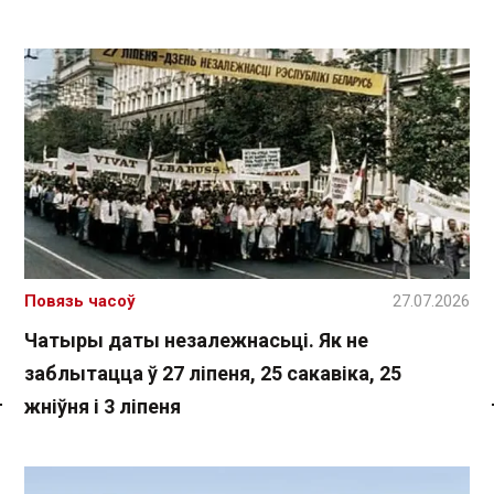
Повязь часоў
27.07.2026
Чатыры даты незалежнасьці. Як не
заблытацца ў 27 ліпеня, 25 сакавіка, 25
жніўня і 3 ліпеня
Спасылка без VPN