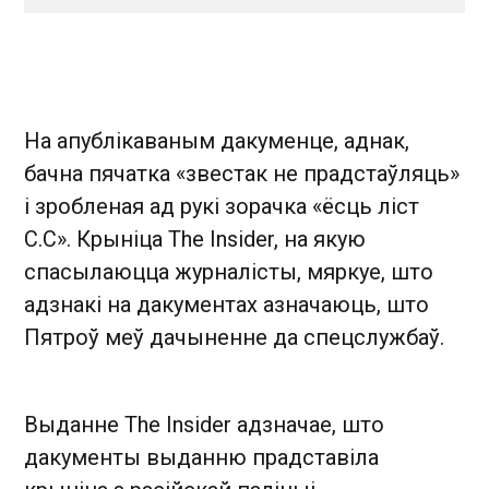
На апублікаваным дакуменце, аднак,
бачна пячатка «звестак не прадстаўляць»
і зробленая ад рукі зорачка «ёсць ліст
С.С». Крыніца The Insider, на якую
спасылаюцца журналісты, мяркуе, што
адзнакі на дакументах азначаюць, што
Пятроў меў дачыненне да спецслужбаў.
Выданне The Insider адзначае, што
дакументы выданню прадставіла