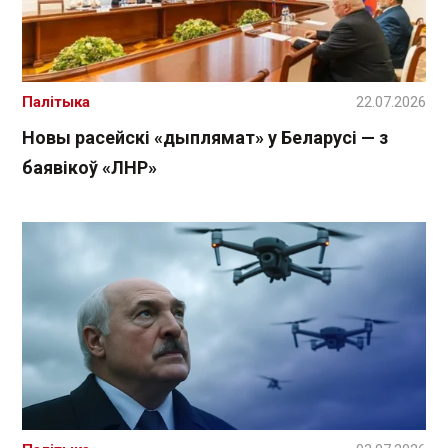
Палітыка
22.07.2026
Новы расейскі «дыплямат» у Беларусі — з
баявікоў «ЛНР»