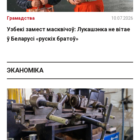
Грамадства
10.07.2026
Узбекі замест масквічоў: Лукашэнка не вітае
ў Беларусі «рускіх братоў»
ЭКАНОМІКА