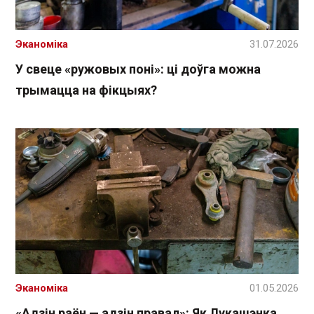
Эканоміка
31.07.2026
У свеце «ружовых поні»: ці доўга можна
трымацца на фікцыях?
Эканоміка
01.05.2026
«Адзін раён — адзін правал»: Як Лукашэнка