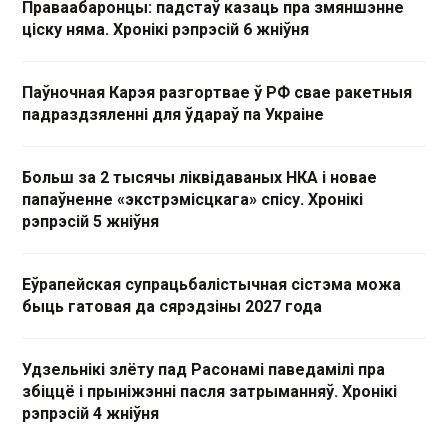
Праваабаронцы: падстаў казаць пра змяншэнне
ціску няма. Хронікі рэпрэсій 6 жніўня
Паўночная Карэя разгортвае ў РФ свае ракетныя
падраздзяленні для ўдараў па Украіне
Больш за 2 тысячы ліквідаваных НКА і новае
папаўненне «экстрэмісцкага» спісу. Хронікі
рэпрэсій 5 жніўня
Еўрапейская супрацьбалістычная сістэма можа
быць гатовая да сярэдзіны 2027 года
Удзельнікі злёту пад Расонамі паведамілі пра
збіццё і прыніжэнні пасля затрыманняў. Хронікі
рэпрэсій 4 жніўня