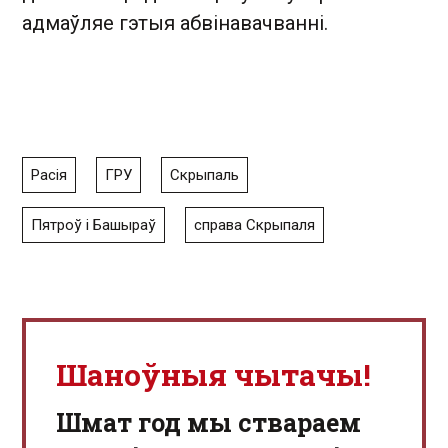
адмаўляе гэтыя абвінавачванні.
Расія
ГРУ
Скрыпаль
Пятроў і Башыраў
справа Скрыпаля
Шаноўныя чытачы!
Шмат год мы ствараем