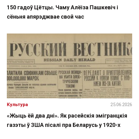
150 гадоў Цётцы. Чаму Алёіза Пашкевіч і
сёньня апярэджвае свой час
Культура
25.06.2026
«Жыць ёй два дні». Як расейскія эмігранцкія
газэты ў ЗША пісалі пра Беларусь у 1920-х