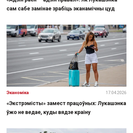
сам сабе замінае зрабіць эканамічны цуд
Эканоміка
17.04.2026
«Экстрэмісты» замест працоўных: Лукашэнка
ўжо не ведае, куды вядзе краіну