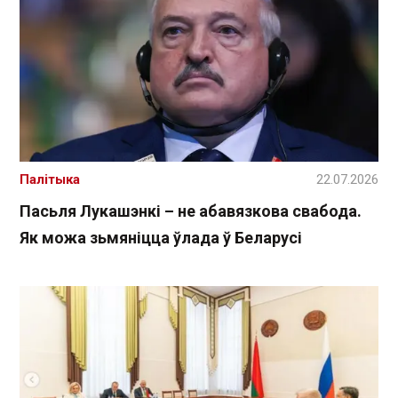
Палітыка
22.07.2026
Пасьля Лукашэнкі – не абавязкова свабода.
Як можа зьмяніцца ўлада ў Беларусі