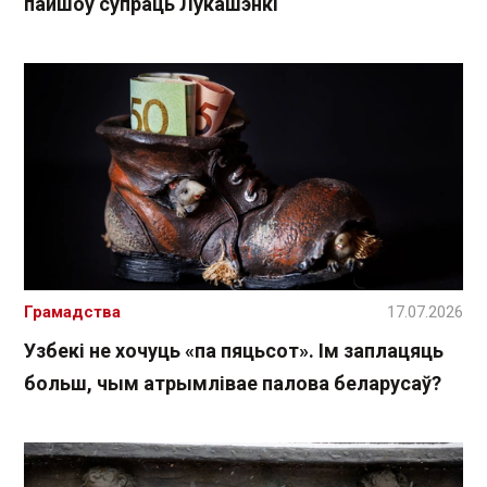
пайшоў супраць Лукашэнкі
Грамадства
17.07.2026
Узбекі не хочуць «па пяцьсот». Ім заплацяць
больш, чым атрымлівае палова беларусаў?