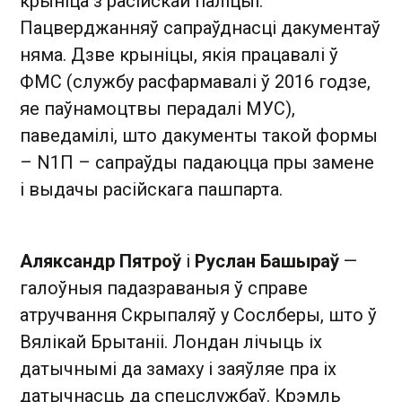
крыніца з расійскай паліцыі.
Пацверджанняў сапраўднасці дакументаў
няма. Дзве крыніцы, якія працавалі ў
ФМС (службу расфармавалі ў 2016 годзе,
яе паўнамоцтвы перадалі МУС),
паведамілі, што дакументы такой формы
– N1П – сапраўды падаюцца пры замене
і выдачы расійскага пашпарта.
Аляксандр Пятроў
і
Руслан Башыраў
—
галоўныя падазраваныя ў справе
атручвання Скрыпаляў у Сослберы, што ў
Вялікай Брытаніі. Лондан лічыць іх
датычнымі да замаху і заяўляе пра іх
датычнасць да спецслужбаў. Крэмль