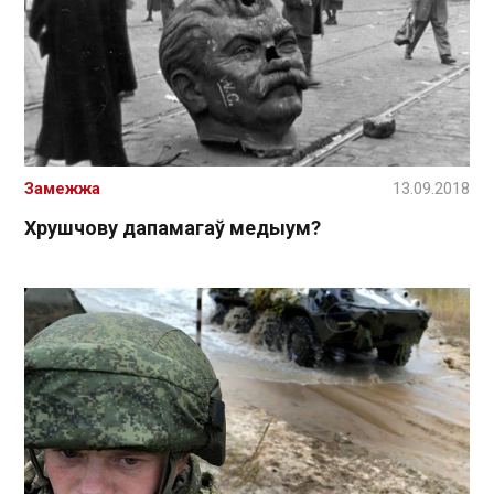
Замежжа
13.09.2018
Хрушчову дапамагаў медыум?