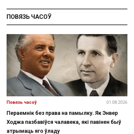
ПОВЯЗЬ ЧАСОЎ
Повязь часоў
01.08.2026
Пераемнік без права на памылку. Як Энвер
Ходжа пазбавіўся чалавека, які павінен быў
атрымаць яго ўладу