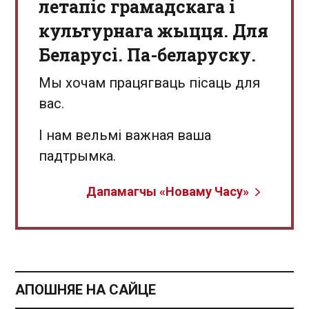
летапіс грамадскага і
культурнага жыцця. Для
Беларусі. Па-беларуску.
Мы хочам працягваць пісаць для
вас.
І нам вельмі важная ваша
падтрымка.
Дапамагчы «Новаму Часу»
АПОШНЯЕ НА САЙЦЕ