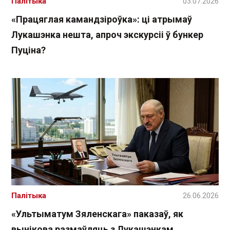
Палітыка
03.07.2026
«Працяглая камандзіроўка»: ці атрымаў
Лукашэнка нешта, апроч экскурсіі ў бункер
Пуціна?
Палітыка
26.06.2026
«Ультыматум Зяленскага» паказаў, як
вынікова размаўляць з Лукашэнкам