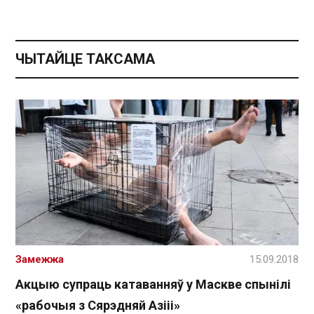
ЧЫТАЙЦЕ ТАКСАМА
Замежжа
15.09.2018
Акцыю супраць катаванняў у Маскве спынілі
«рабочыя з Сярэдняй Азііі»