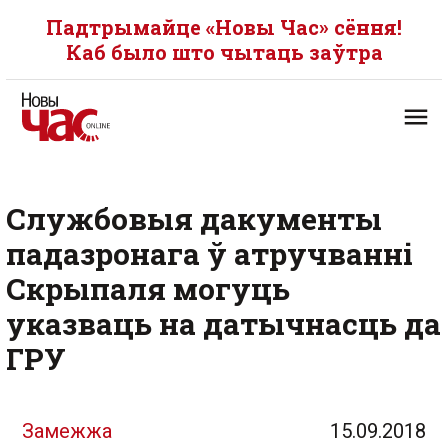
Падтрымайце «Новы Час» сёння!
Каб было што чытаць заўтра
Службовыя дакументы
падазронага ў атручванні
Скрыпаля могуць
указваць на датычнасць да
ГРУ
Замежжа
15.09.2018