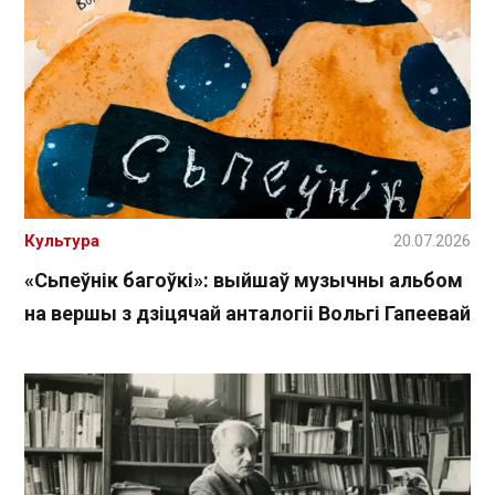
Культура
20.07.2026
«Сьпеўнік багоўкі»: выйшаў музычны альбом
на вершы з дзіцячай анталогіі Вольгі Гапеевай