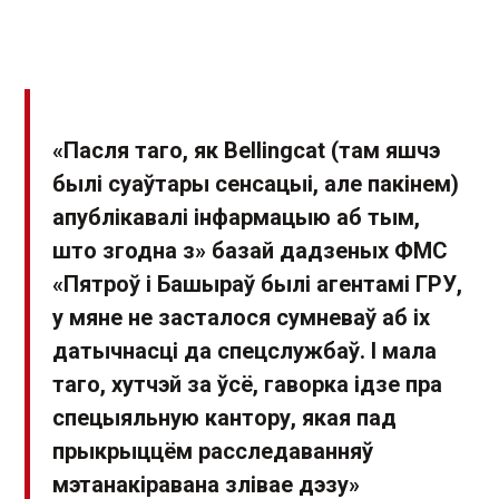
«Пасля таго, як Bellingcat (там яшчэ
былі суаўтары сенсацыі, але пакінем)
апублікавалі інфармацыю аб тым,
што згодна з» базай дадзеных ФМС
«Пятроў і Башыраў былі агентамі ГРУ,
у мяне не засталося сумневаў аб іх
датычнасці да спецслужбаў. І мала
таго, хутчэй за ўсё, гаворка ідзе пра
спецыяльную кантору, якая пад
прыкрыццём расследаванняў
мэтанакіравана злівае дэзу»