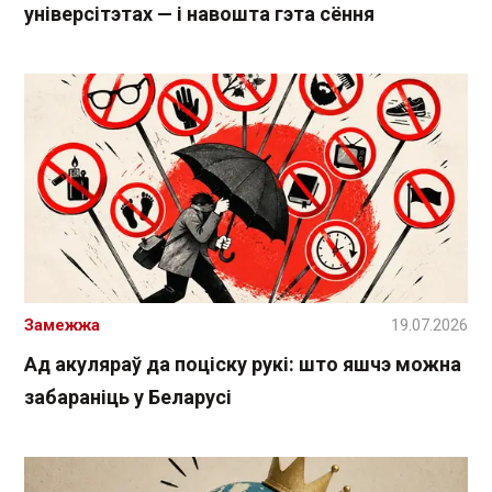
універсітэтах — і навошта гэта сёння
Замежжа
19.07.2026
Ад акуляраў да поціску рукі: што яшчэ можна
забараніць у Беларусі