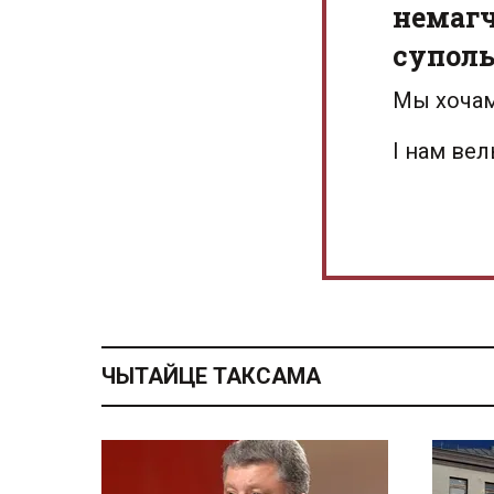
немагч
суполь
Мы хочам
І нам ве
ЧЫТАЙЦЕ ТАКСАМА