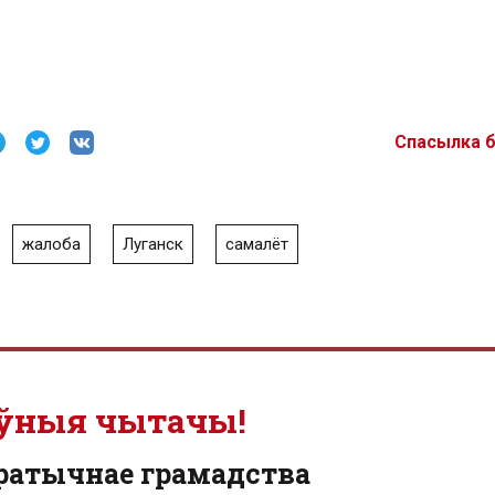
Спасылка 
жалоба
Луганск
самалёт
ўныя чытачы!
ратычнае грамадства