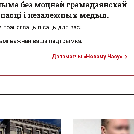
ыма без моцнай грамадзянскай
насці і незалежных медыя.
 працягваць пісаць для вас.
льмі важная ваша падтрымка.
Дапамагчы «Новаму Часу»