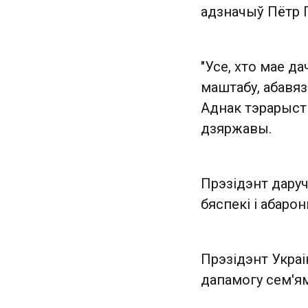
адзначыў Пётр 
"Усе, хто мае д
маштабу, абавяз
Аднак тэрарысты
дзяржавы.
Прэзідэнт дару
бяспекі і абарон
Прэзідэнт Украі
дапамогу сем'ям