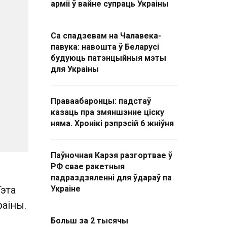
арміі ў вайне супраць Украіны
Са спадзевам на Чалавека-
павука: навошта ў Беларусі
будуюць патэнцыйныя мэты
для Украіны
Праваабаронцы: падстаў
казаць пра змяншэнне ціску
няма. Хронікі рэпрэсій 6 жніўня
Паўночная Карэя разгортвае ў
РФ свае ракетныя
падраздзяленні для ўдараў па
эта
Украіне
раіны.
Больш за 2 тысячы