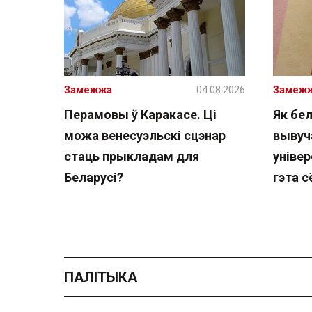
Замежжа
04.08.2026
Замеж
Перамовы ў Каракасе. Ці
Як бе
можа венесуэльскі сцэнар
вывуч
стаць прыкладам для
універ
Беларусі?
гэта с
ПАЛІТЫКА