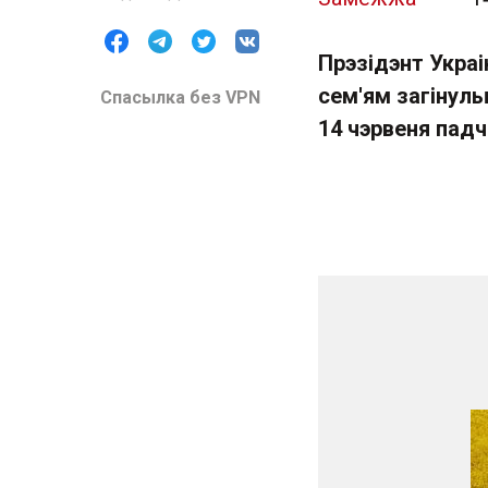
Прэзідэнт Укра
сем'ям загінулых
Спасылка без VPN
14 чэрвеня пад