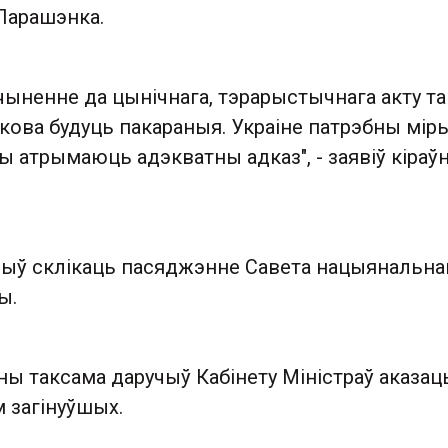
Парашэнка.
ачыненне да цынічнага, тэрарыстычнага акту та
кова будуць пакараныя. Украіне патрэбны міры
 атрымаюць адэкватны адказ", - заявіў кіраўн
чыў склікаць пасяджэнне Савета нацыянальна
ы.
ны таксама даручыў Кабінету Міністраў аказац
 загінуўшых.