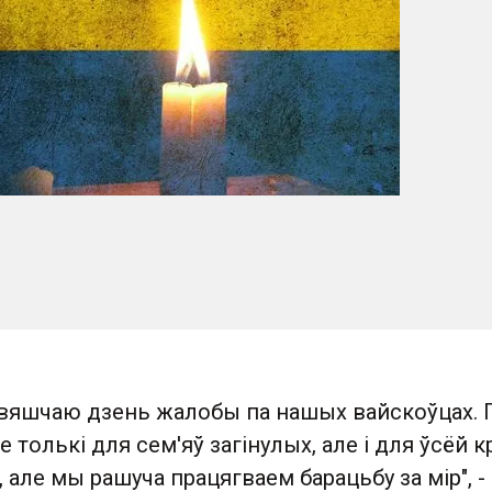
бвяшчаю дзень жалобы па нашых вайскоўцах. Г
е толькі для сем'яў загінулых, але і для ўсёй к
, але мы рашуча працягваем барацьбу за мір", -