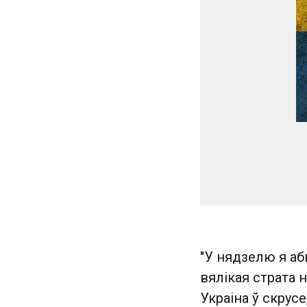
"У нядзелю я а
вялікая страта н
Украіна ў скрусе