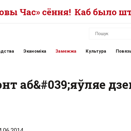
вы Час» сёння!
Каб было шт
адства
Эканоміка
Замежжа
Культура
Повязь
энт аб&#039;яўляе дз
4.06.2014