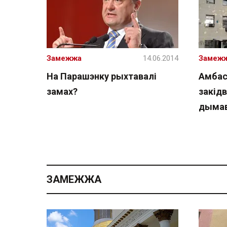
Замежжа
14.06.2014
Замеж
На Парашэнку рыхтавалі
Амбас
замах?
закід
дымав
ЗАМЕЖЖА