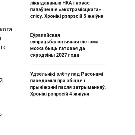
ліквідаваных НКА і новае
папаўненне «экстрэмісцкага»
спісу. Хронікі рэпрэсій 5 жніўня
кога
Еўрапейская
.
супрацьбалістычная сістэма
ік
можа быць гатовая да
сярэдзіны 2027 года
Удзельнікі злёту пад Расонамі
й
паведамілі пра збіццё і
прыніжэнні пасля затрыманняў.
Хронікі рэпрэсій 4 жніўня
ь