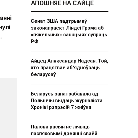
АПОШНЯЕ НА САЙЦЕ
анні
Сенат ЗША падтрымаў
нулі
законапраект Ліндсі Грэма аб
«пякельных» санкцыях супраць
.
РФ
Айцец Аляксандар Надсан. Той,
хто працягвае аб'ядноўваць
беларусаў
Беларусь запатрабавала ад
Польшчы выдаць журналіста.
Хронікі рэпрэсій 7 жніўня
Палова расіян не лічыць
паспяховымі дзеянні сваёй