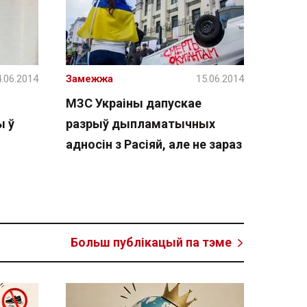
.06.2014
Замежжа
15.06.2014
МЗС Украіны дапускае
ы ў
разрыў дыпламатычных
адносін з Расіяй, але не зараз
Больш публікацый па тэме