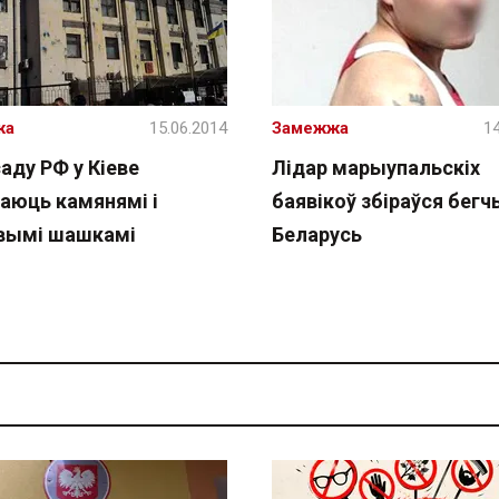
жа
15.06.2014
Замежжа
14
аду РФ у Кіеве
Лідар марыупальскіх
ваюць камянямі і
баявікоў збіраўся бегч
ымі шашкамі
Беларусь