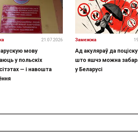
жа
21.07.2026
Замежжа
19
ларускую мову
Ад акуляраў да поціску 
аюць у польскіх
што яшчэ можна забар
сітэтах — і навошта
у Беларусі
ёння