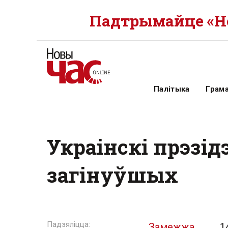
Падтрымайце «Но
Палітыка
Грам
Украінскі прэзід
загінуўшых
Замежжа
1