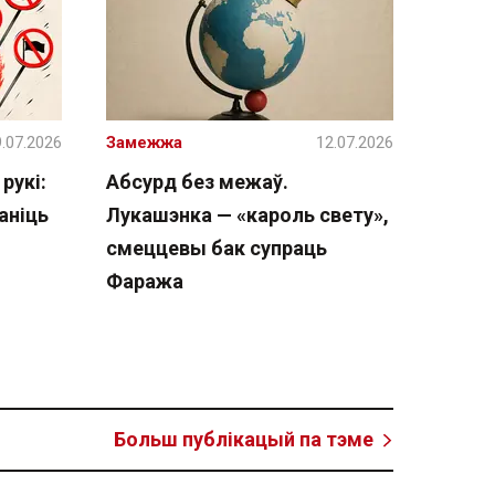
.07.2026
Замежжа
12.07.2026
рукі:
Абсурд без межаў.
аніць
Лукашэнка — «кароль свету»,
смеццевы бак супраць
Фаража
Больш публікацый па тэме