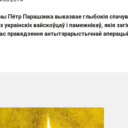
іны Пётр Парашэнка выказвае глыбокія спачув
 украінскіх вайскоўцаў і памежнікаў, якія загі
час правядзення антытэрарыстычнай аперацыі