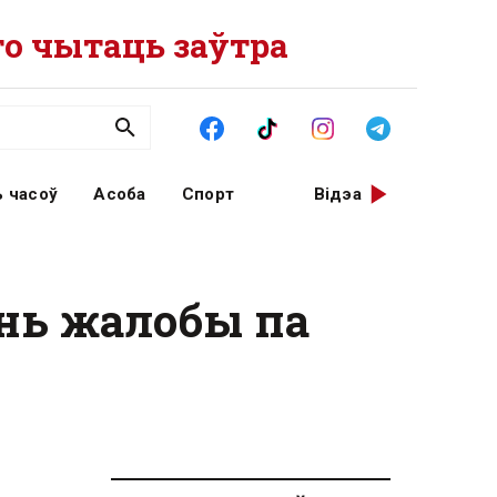
о чытаць заўтра
 часоў
Асоба
Спорт
Відэа
ень жалобы па