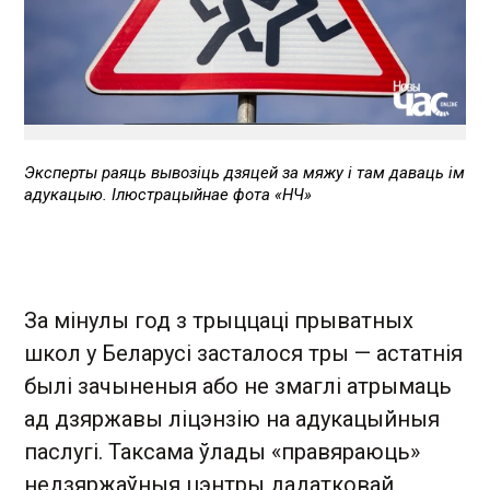
Эксперты раяць вывозіць дзяцей за мяжу і там даваць ім
адукацыю. Ілюстрацыйнае фота «НЧ»
За мінулы год з трыццаці прыватных
школ у Беларусі засталося тры — астатнія
былі зачыненыя або не змаглі атрымаць
ад дзяржавы ліцэнзію на адукацыйныя
паслугі. Таксама ўлады «правяраюць»
недзяржаўныя цэнтры дадатковай