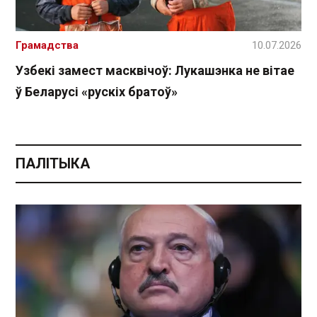
Грамадства
10.07.2026
Узбекі замест масквічоў: Лукашэнка не вітае
ў Беларусі «рускіх братоў»
ПАЛІТЫКА