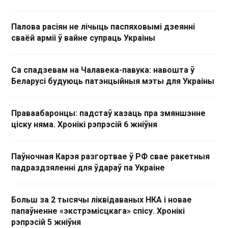
Палова расіян не лічыць паспяховымі дзеянні
сваёй арміі ў вайне супраць Украіны
Са спадзевам на Чалавека-павука: навошта ў
Беларусі будуюць патэнцыйныя мэты для Украіны
Праваабаронцы: падстаў казаць пра змяншэнне
ціску няма. Хронікі рэпрэсій 6 жніўня
Паўночная Карэя разгортвае ў РФ свае ракетныя
падраздзяленні для ўдараў па Украіне
Больш за 2 тысячы ліквідаваных НКА і новае
папаўненне «экстрэмісцкага» спісу. Хронікі
рэпрэсій 5 жніўня