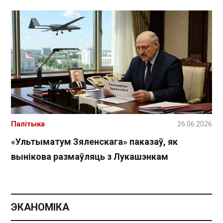
Палітыка
26.06.2026
«Ультыматум Зяленскага» паказаў, як
вынікова размаўляць з Лукашэнкам
ЭКАНОМІКА