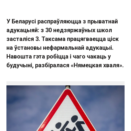
У Беларусі распраўляюцца з прыватнай
адукацыяй: з 30 недзяржаўных школ
засталіся 3. Таксама працягваецца ціск
на ўстановы нефармальнай адукацыі.
Навошта гэта робіцца і чаго чакаць у
будучыні, разбіралася «Нямецкая хваля».