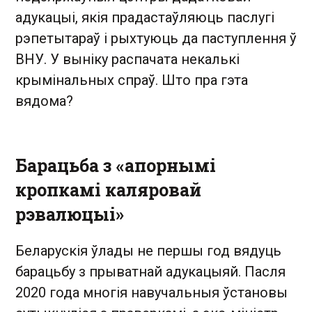
адукацыі, якія прадастаўляюць паслугі
рэпетытараў і рыхтуюць да паступлення ў
ВНУ. У выніку распачата некалькі
крымінальных спраў. Што пра гэта
вядома?
Барацьба з «апорнымі
кропкамі каляровай
рэвалюцыі»
Беларускія ўлады не першы год вядуць
барацьбу з прыватнай адукацыяй. Пасля
2020 года многія навучальныя ўстановы