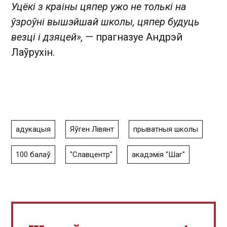
Уцёкі з краіны цяпер ужо не толькі на
ўзроўні вышэйшай школы, цяпер будуць
везці і дзяцей»,
— прагназуе Андрэй
Лаўрухін.
адукацыя
Яўген Лівянт
прыватныя школы
100 балаў
"Славцентр"
акадэмія "Шаг"