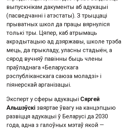
выпускнікам дакументы аб адукацыі
(пасведчанні і атэстаты). З трыццаці
прыватных школ да працы вярнуліся
толькі тры. Цяпер, каб атрымаць
акрэдытацыю ад дзяржавы, школе трэба
мець, да прыкладу, уласны стадыён, а
сярод вучняў павінны быць члены
праўладнага «Беларускага
рэспубліканскага саюза моладзі» і
піянерскай арганізацыі.
Эксперт у сферы адукацыі
Сяргей
Альшэўскі
звяртае ўвагу на канцэпцыю
развіцця адукацыі ў Беларусі да 2030
года, адна з галоўных мэтаў якой —