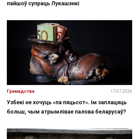
пайшоў супраць Лукашэнкі
Грамадства
17.07.2026
Узбекі не хочуць «па пяцьсот». Ім заплацяць
больш, чым атрымлівае палова беларусаў?