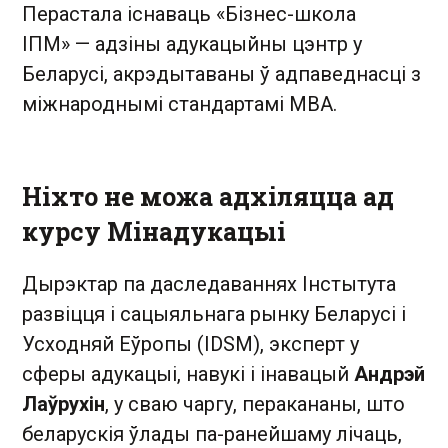
Перастала існаваць «Бізнес-школа
ІПМ» — адзіны адукацыйны цэнтр у
Беларусі, акрэдытаваны ў адпаведнасці з
міжнароднымі стандартамі МВА.
Ніхто не можа адхіляцца ад
курсу Мінадукацыі
Дырэктар па даследаваннях Інстытута
развіцця і сацыяльнага рынку Беларусі і
Усходняй Еўропы (IDSM), эксперт у
сферы адукацыі, навукі і інавацый
Андрэй
Лаўрухін
, у сваю чаргу, перакананы, што
беларускія ўлады па-ранейшаму лічаць,