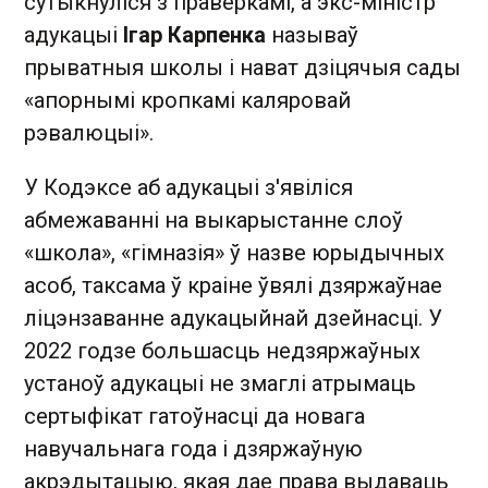
сутыкнуліся з праверкамі, а экс-міністр
адукацыі
Ігар Карпенка
называў
прыватныя школы і нават дзіцячыя сады
«апорнымі кропкамі каляровай
рэвалюцыі».
У Кодэксе аб адукацыі з'явіліся
абмежаванні на выкарыстанне слоў
«школа», «гімназія» ў назве юрыдычных
асоб, таксама ў краіне ўвялі дзяржаўнае
ліцэнзаванне адукацыйнай дзейнасці. У
2022 годзе большасць недзяржаўных
устаноў адукацыі не змаглі атрымаць
сертыфікат гатоўнасці да новага
навучальнага года і дзяржаўную
акрэдытацыю, якая дае права выдаваць