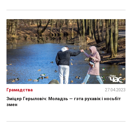
Грамадства
27.04.2023
Зміцер Герыловіч: Моладзь — гэта рухавік і носьбіт
змен