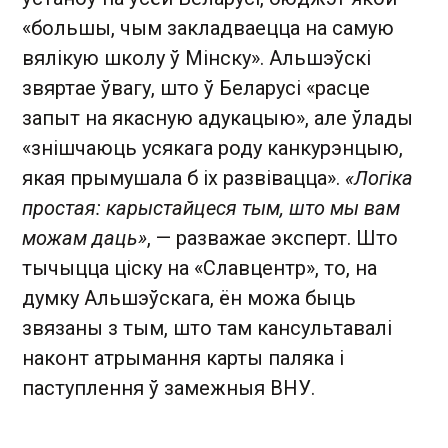
«большы, чым закладваецца на самую
вялікую школу ў Мінску». Альшэўскі
звяртае ўвагу, што ў Беларусі «расце
запыт на якасную адукацыю», але ўлады
«знішчаюць усякага роду канкурэнцыю,
якая прымушала б іх развівацца».
«Логіка
простая: карыстайцеся тым, што мы вам
можам даць»
, — разважае эксперт. Што
тычыцца ціску на «Славцентр», то, на
думку Альшэўскага, ён можа быць
звязаны з тым, што там кансультавалі
наконт атрымання карты паляка і
паступлення ў замежныя ВНУ.