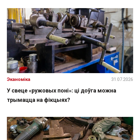
Эканоміка
31.07.2026
У свеце «ружовых поні»: ці доўга можна
трымацца на фікцыях?