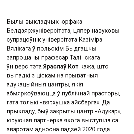
Былы выкладчык юрфака
Белдзяржуніверсітэта, цяпер навуковы
супрацоўнік універсітэта Казіміра
Вялікага ў польскім Быдгашчы і
запрошаны прафесар Талінскага
ўніверсітэта
Яраслаў Кот
кажа, што
выпадкі з ціскам на прыватныя
адукацыйныя цэнтры, якія
абмяркоўваюцца ў публічнай прасторы, —
гэта толькі «вярхушка айсберга». Да
прыкладу, быў закрыты цэнтр «Адукар»,
кіруючая партнёрка якога выступіла са
зваротам адносна падзей 2020 года.