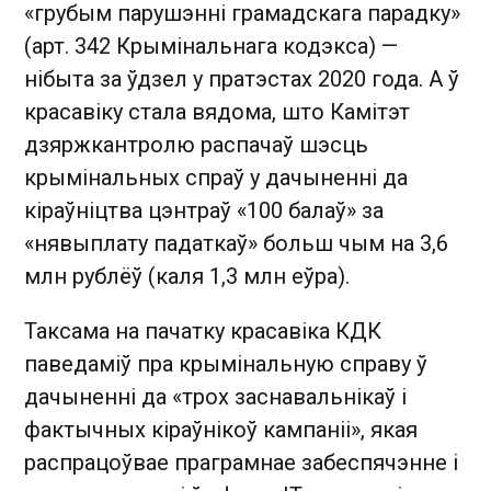
«грубым парушэнні грамадскага парадку»
(арт. 342 Крымінальнага кодэкса) —
нібыта за ўдзел у пратэстах 2020 года. А ў
красавіку стала вядома, што Камітэт
дзяржкантролю распачаў шэсць
крымінальных спраў у дачыненні да
кіраўніцтва цэнтраў «100 балаў» за
«нявыплату падаткаў» больш чым на 3,6
млн рублёў (каля 1,3 млн еўра).
Таксама на пачатку красавіка КДК
паведаміў пра крымінальную справу ў
дачыненні да «трох заснавальнікаў і
фактычных кіраўнікоў кампаніі», якая
распрацоўвае праграмнае забеспячэнне і