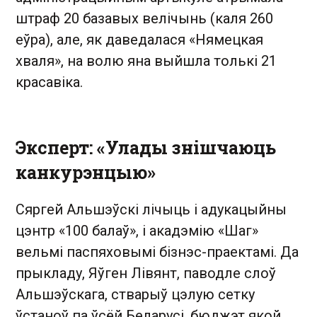
штраф 20 базавых велічынь (каля 260
еўра), але, як даведалася «Нямецкая
хваля», на волю яна выйшла толькі 21
красавіка.
Эксперт: «Улады знішчаюць
канкурэнцыю»
Сяргей Альшэўскі лічыць і адукацыйны
цэнтр «100 балаў», і акадэмію «Шаг»
вельмі паспяховымі бізнэс-праектамі. Да
прыкладу, Яўген Лівянт, паводле слоў
Альшэўскага, стварыў цэлую сетку
ўстаноў па ўсёй Беларусі, бюджэт якой