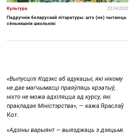
Культура
22.04.2023
Падручнік беларускай літаратуры: што (не) чытаюць
сёньняшнія школьнікі
«Выпусцілі Кодэкс аб адукацыі, які нікому
не дае магчымасці праяўляць крэатыў,
ніхто не можа адхіляцца ад курсу, які
пракладае Міністэрства»,
— кажа Яраслаў
Кот.
«Адзіны варыянт — выязджаць з дзецьмі.