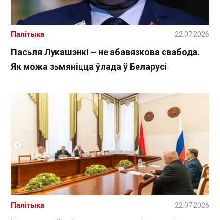
Палітыка
22.07.2026
Пасьля Лукашэнкі – не абавязкова свабода.
Як можа зьмяніцца ўлада ў Беларусі
Палітыка
22.07.2026