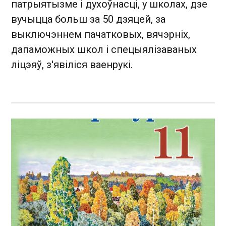
патрыятызме і духоўнасці, у школах, дзе
вучыцца больш за 50 дзяцей, за
выключэннем пачатковых, вячэрніх,
дапаможных школ і спецыялізаваных
ліцэяў, з'явіліся ваенрукі.