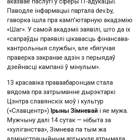
аказвае паслугі ў сферы IT-адукацыі.
Паводле інфармацыі партала dev.by,
гаворка ішла пра камп'ютарную акадэмію
«
Шаг»
. У самой акадэміі заявілі, што да іх
«сапраўды праявілі цікавасць фінансава-
кантрольныя службы», але «бягучая
праверка закранае адзін з перыядаў
дзейнасці кампаніі ў мінулым».
13 красавіка праваабаронцам стала
вядома пра затрыманне дырэктаркі
Цэнтра славянскіх моў і культур
(«Славцентр»)
Ірыны Зімневай
і яе мужа.
Мужчыну далі 14 сутак — нібыта за
«хуліганства», Зімнева па тым жа
адміністрацыйным артыкуле атрымала