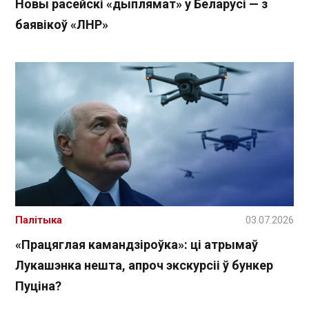
Новы расейскі «дыплямат» у Беларусі — з
баявікоў «ЛНР»
Палітыка
03.07.2026
«Працяглая камандзіроўка»: ці атрымаў
Лукашэнка нешта, апроч экскурсіі ў бункер
Пуціна?