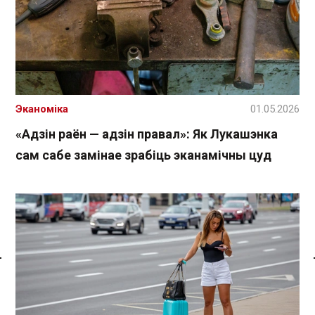
Эканоміка
01.05.2026
«Адзін раён — адзін правал»: Як Лукашэнка
сам сабе замінае зрабіць эканамічны цуд
Спасылка без VPN