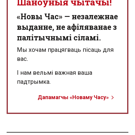
Шаноўныя чытачы!
«Новы Час» — незалежнае
выданне, не афіляванае з
палітычнымі сіламі.
Мы хочам працягваць пісаць для
вас.
І нам вельмі важная ваша
падтрымка.
Дапамагчы «Новаму Часу»