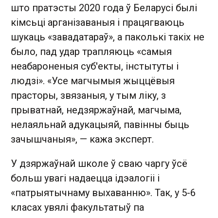
што пратэсты 2020 года ў Беларусі былі
кімсьці арганізаваныя і працягваюць
шукаць «завадатараў», а паколькі такіх не
было, пад удар трапляюць «самыя
неабароненыя суб'екты, інстытуты і
людзі». «Усе магчымыя жыццёвыя
прасторы, звязаныя, у тым ліку, з
прыватнай, недзяржаўнай, магчыма,
нелаяльнай адукацыяй, павінны быць
зачышчаныя», — кажа эксперт.
У дзяржаўнай школе ў сваю чаргу ўсё
больш увагі надаецца ідэалогіі і
«патрыятычнаму выхаванню». Так, у 5-6
класах увялі факультатыў па