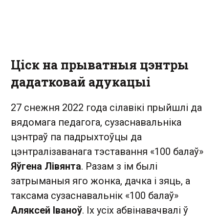
Ціск на прыватныя цэнтры
дадатковай адукацыі
27 снежня 2022 года сілавікі прыйшлі да
вядомага педагога, сузаснавальніка
цэнтраў па падрыхтоўцы да
цэнтралізаванага тэставання «100 балаў»
Яўгена Лівянта
. Разам з ім былі
затрыманыя яго жонка, дачка і зяць, а
таксама сузаснавальнік «100 балаў»
Аляксей Іваноў
. Іх усіх абвінавачвалі ў