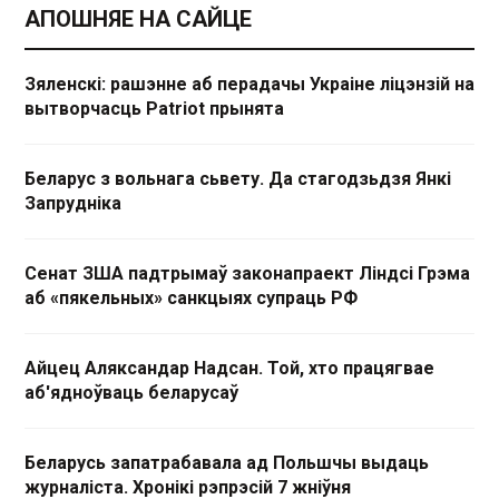
АПОШНЯЕ НА САЙЦЕ
Зяленскі: рашэнне аб перадачы Украіне ліцэнзій на
вытворчасць Patriot прынята
Беларус з вольнага сьвету. Да стагодзьдзя Янкі
Запрудніка
Сенат ЗША падтрымаў законапраект Ліндсі Грэма
аб «пякельных» санкцыях супраць РФ
Айцец Аляксандар Надсан. Той, хто працягвае
аб'ядноўваць беларусаў
Беларусь запатрабавала ад Польшчы выдаць
журналіста. Хронікі рэпрэсій 7 жніўня