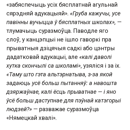
«забяспечыць усіх бясплатнай агульнай
сярэдняй адукацыяй».
«Груба кажучы, усе
павінны вучыцца ў бясплатных школах»,
—
тлумачыць суразмоўца. Паводле яго
слоў, у канцэпцыі не ішло гаворкі пра
прыватныя дзіцячыя садкі або цэнтры
дадатковай адукацыі, але
«калі даволі
хутка скончылі са школамі»
, узяліся і за іх.
«Таму што гэта альтэрнатыва, з-за якой
задаюць усё больш пытанняў: а навошта
дзяржаўнае, калі ёсць прыватнае — і яно
ўсё больш даступнае для пэўнай катэгорыі
людзей?»
— разважае суразмоўца
«Нямецкай хвалі».