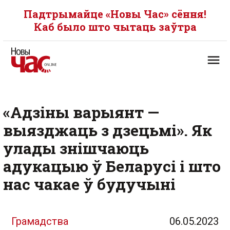
Падтрымайце «Новы Час» сёння!
Каб было што чытаць заўтра
«Адзіны варыянт —
выязджаць з дзецьмі». Як
улады знішчаюць
адукацыю ў Беларусі і што
нас чакае ў будучыні
Грамадства
06.05.2023