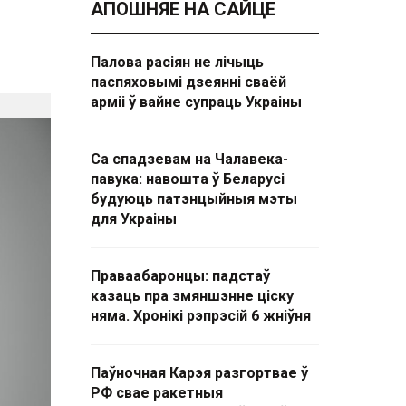
АПОШНЯЕ НА САЙЦЕ
Палова расіян не лічыць
паспяховымі дзеянні сваёй
арміі ў вайне супраць Украіны
Са спадзевам на Чалавека-
павука: навошта ў Беларусі
будуюць патэнцыйныя мэты
для Украіны
Праваабаронцы: падстаў
казаць пра змяншэнне ціску
няма. Хронікі рэпрэсій 6 жніўня
Паўночная Карэя разгортвае ў
РФ свае ракетныя