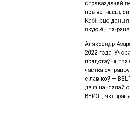
справаздачай п
прыватнасці, ён
Кабінеце даныя 
якую ён па-ран
Аляксандр Азар
2022 года. Учор
прадстаўніцтва 
частка супрацо
сілавікоў — BEL
да фінансавай с
BYPOL, які прац