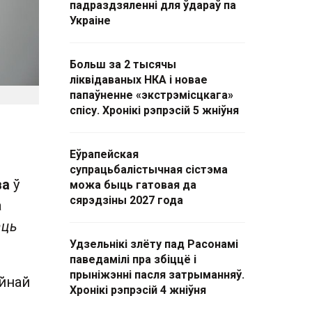
падраздзяленні для ўдараў па
Украіне
Больш за 2 тысячы
ліквідаваных НКА і новае
папаўненне «экстрэмісцкага»
спісу. Хронікі рэпрэсій 5 жніўня
Еўрапейская
супрацьбалістычная сістэма
ва
ў
можа быць гатовая да
сярэдзіны 2027 года
а
аць
Удзельнікі злёту пад Расонамі
паведамілі пра збіццё і
прыніжэнні пасля затрыманняў.
ыйнай
Хронікі рэпрэсій 4 жніўня