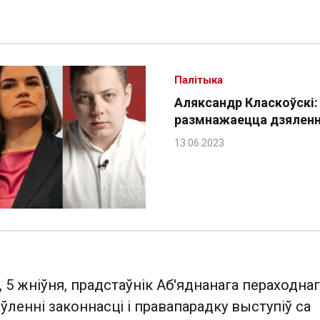
Палітыка
Аляксандр Класкоўскі:
размнажаецца дзялен
, 5 жніўня, прадстаўнік Аб'яднанага пераходна
аўленні законнасці і правапарадку выступіў са