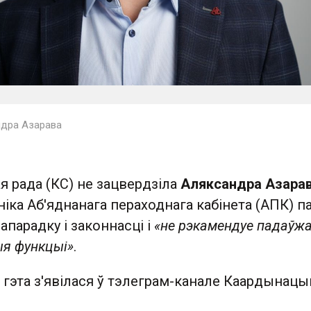
ндра Азарава
 рада (КС) не зацвердзіла
Аляксандра Азара
ніка Аб'яднанага пераходнага кабінета (АПК) п
апарадку і законнасці і
«не рэкамендуе падаўж
ыя функцыі»
.
 гэта з'явілася ў тэлеграм-канале Каардынац