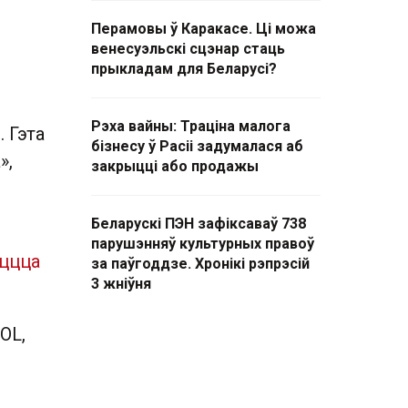
Перамовы ў Каракасе. Ці можа
венесуэльскі сцэнар стаць
прыкладам для Беларусі?
Рэха вайны: Траціна малога
 Гэта
бізнесу ў Расіі задумалася аб
»,
закрыцці або продажы
Беларускі ПЭН зафіксаваў 738
парушэнняў культурных правоў
іццца
за паўгоддзе. Хронікі рэпрэсій
3 жніўня
OL,