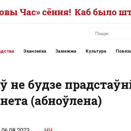
вы Час» сёння!
Каб было шт
адства
Эканоміка
Замежжа
Культура
Повязь
ў не будзе прадстаўн
нета (абноўлена)
06.08.2023
НЧ