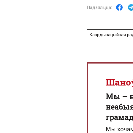
Каардынацыйная ра
Шано
Мы — 
неабыя
грамад
Мы хочам