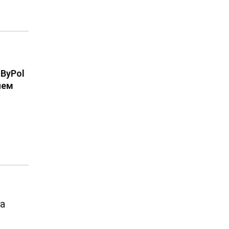
 ByPol
нем
га