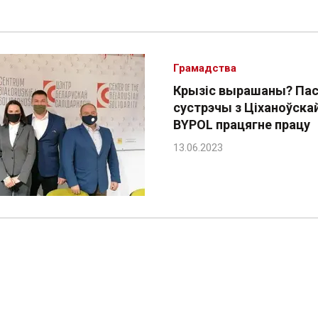
Грамадства
Крызіс вырашаны? Па
сустрэчы з Ціханоўска
BYPOL працягне працу