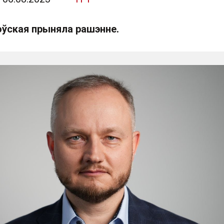
оўская прыняла рашэнне.