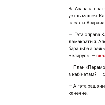
За Азарава прага
устрымаліся. Ка
пасады Азарава
— Гэта справа 
дэмакратыя. Але
барацьба з рэж
Беларусь! —
ска
— План «Перамог
з кабінетам? — 
— А гэта рашэнн
канечне.