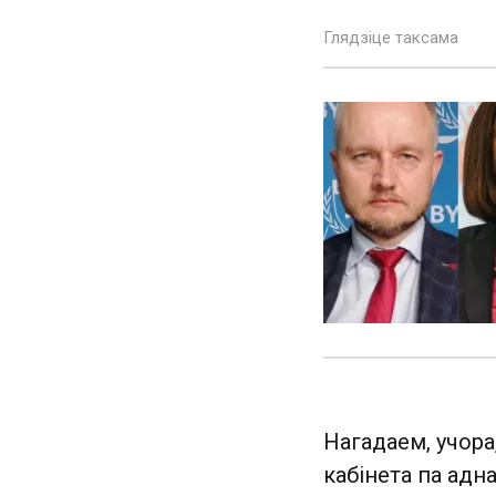
Глядзіце таксама
Нагадаем, учора
кабінета па адн