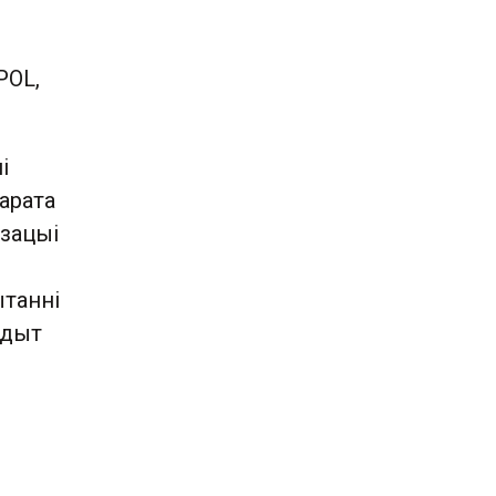
POL,
і
арата
ізацыі
ытанні
ўдыт