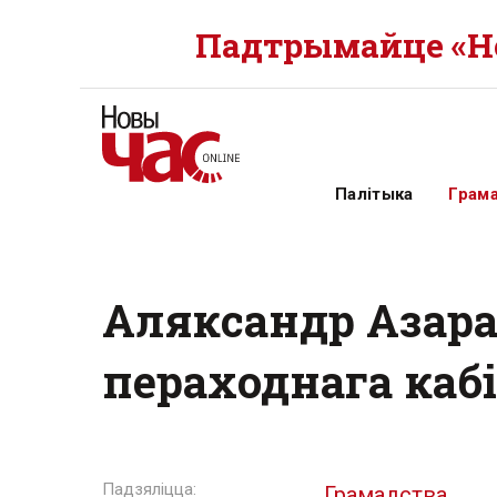
Падтрымайце «Но
Палітыка
Грам
Аляксандр Азара
пераходнага кабі
Грамадства