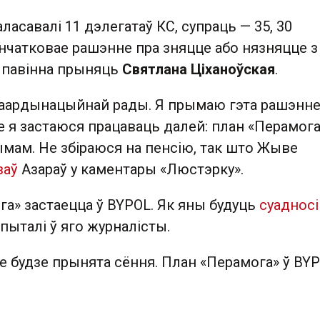
ласавалі 11 дэлегатаў КС, супраць — 35, 30
нчатковае рашэнне пра зняцце або нязняцце з
 павінна прыняць
Святлана Ціханоўская
.
Каардынацыйнай рады. Я прымаю гэта рашэнне.
 я застаюся працаваць далей: план «Перамога
ымам. Не збіраюся на пенсію, так што Жыве
заў
Азараў у каментары «Люстэрку».
а» застаецца ў BYPOL. Як яны будуць
суаднос
спыталі ў яго журналісты.
е будзе прынята сёння. План «Перамога» ў BYP