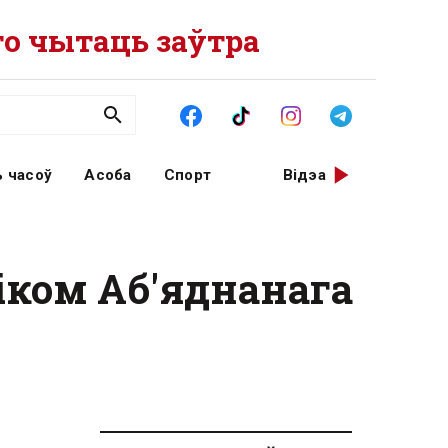
о чытаць заўтра
 часоў
Асоба
Спорт
Відэа
іком Аб'яднанага