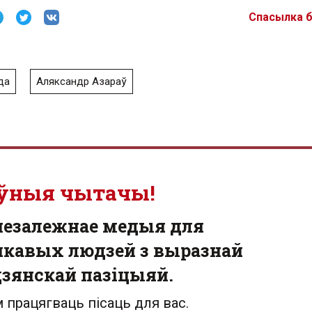
Спасылка 
да
Аляксандр Азараў
ўныя чытачы!
незалежнае медыя для
кавых людзей з выразнай
зянскай пазіцыяй.
 працягваць пісаць для вас.