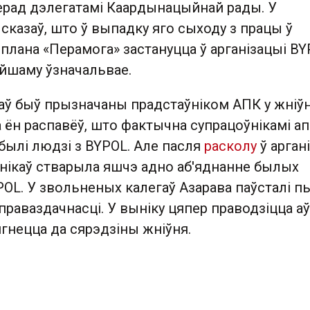
ерад дэлегатамі Каардынацыйнай рады. У
 сказаў, што ў выпадку яго сыходу з працы ў
плана «Перамога» застануцца ў арганізацыі BY
ейшаму ўзначальвае.
аў быў прызначаны прадстаўніком АПК у жніўн
а ён распавёў, што фактычна супрацоўнікамі ап
былі людзі з BYPOL. Але пасля
расколу
ў арган
ўнікаў стварыла яшчэ адно аб'яднанне былых
POL. У звольненых калегаў Азарава паўсталі п
праваздачнасці. У выніку цяпер праводзіцца а
ягнецца да сярэдзіны жніўня.