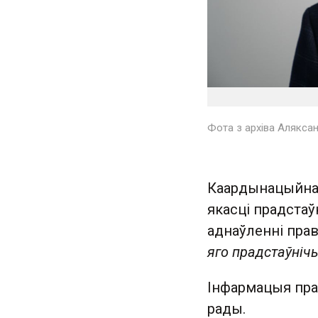
Фота з архіва Алякса
Каардынацыйная
якасці прадстаў
аднаўленні прав
яго прадстаўніч
Інфармацыя пра
рады.