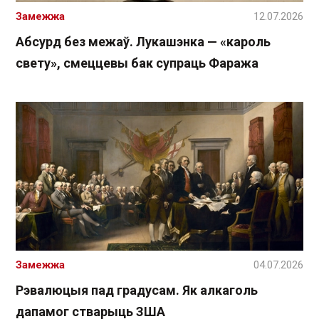
Замежжа
12.07.2026
Абсурд без межаў. Лукашэнка — «кароль
свету», смеццевы бак супраць Фаража
Замежжа
04.07.2026
Рэвалюцыя пад градусам. Як алкаголь
дапамог стварыць ЗША