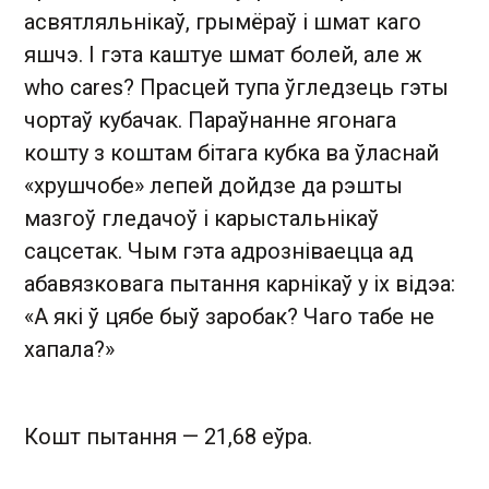
асвятляльнікаў, грымёраў і шмат каго
яшчэ. І гэта каштуе шмат болей, але ж
who cares? Прасцей тупа ўгледзець гэты
чортаў кубачак. Параўнанне ягонага
кошту з коштам бітага кубка ва ўласнай
«хрушчобе» лепей дойдзе да рэшты
мазгоў гледачоў і карыстальнікаў
сацсетак. Чым гэта адрозніваецца ад
абавязковага пытання карнікаў у іх відэа:
«А які ў цябе быў заробак? Чаго табе не
хапала?»
Кошт пытання — 21,68 еўра.