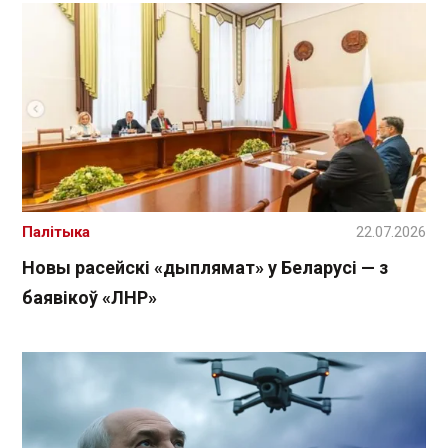
Палітыка
22.07.2026
Новы расейскі «дыплямат» у Беларусі — з
баявікоў «ЛНР»