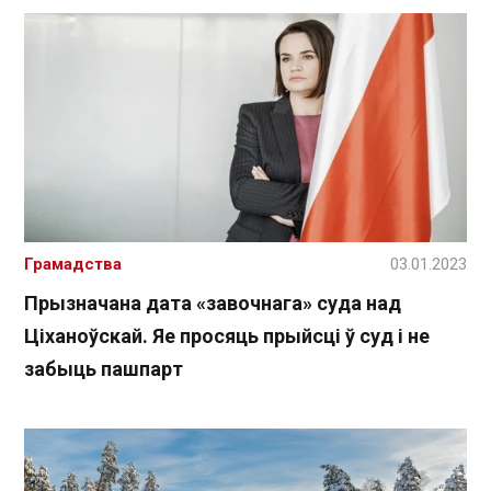
Грамадства
03.01.2023
Прызначана дата «завочнага» суда над
Ціханоўскай. Яе просяць прыйсці ў суд і не
забыць пашпарт