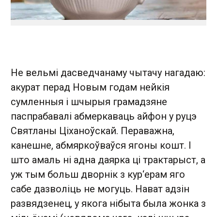
Не вельмі дасведчанаму чытачу нагадаю:
акурат перад Новым годам нейкія
сумленныя і шчырыя грамадзяне
паспрабавалі абмеркаваць айфон у руцэ
Святланы Ціханоўскай. Пераважна,
канешне, абмяркоўваўся ягоны кошт. І
што амаль ні адна даярка ці трактарыст, а
уж тым больш дворнік з кур‘ерам яго
сабе дазволіць не могуць. Нават адзін
развядзенец, у якога нібыта была жонка з