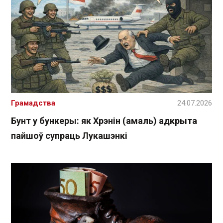
Грамадства
24.07.2026
Бунт у бункеры: як Хрэнін (амаль) адкрыта
пайшоў супраць Лукашэнкі