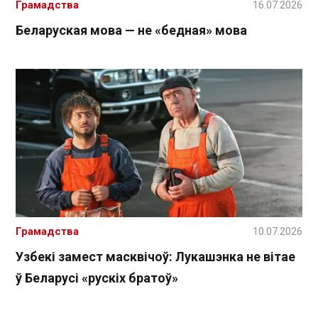
Грамадства
16.07.2026
Беларуская мова — не «бедная» мова
Грамадства
10.07.2026
Узбекі замест масквічоў: Лукашэнка не вітае
ў Беларусі «рускіх братоў»