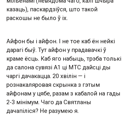
мільёнамі (невядома чаго, калі шчыра
казаць), паскардзіўся, што такой
раскошы не было ў іх.
Айфон бы і айфон. І не тое каб ён нейкі
дарагі быў. Тут айфон у прадавачкі ў
краме ёсць. Каб яго набыць, трэба толькі
да салона сувязі А1 ці МТС дайсці ды
чаргі дачакацца. 20 хвілін — і
рознакаляровая скрынка з гэтым
айфонам у цябе, разам з кабалой на гады
2-3 мінімум. Чаго да Святланы
дачапіліся? Не разумею я.