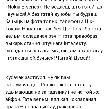
«Nokia E-series». Не ведаеш, што гэта? Ідзі
і вучыся! А без гэтай вучобы ты будзеш
бачыць на фота толькі тэлефон з Цік-
Токам. Нават не так: без Цік-Тока, бо гэта
вельмі складаная рэч — гэта правобраз
выкарыстання штучнага інтэлекту,
складаныя алгарытмы, сістэмы хэштэгаў
і гэтак далей.Вучыся! Чытай! Думай!
Кубачак застаўся. Ну як вам
патлумачыць... Ролікі такога кшталту
здымаюцца не за гадзінку і не на той жа
айфон. Гэта вельмі вялікая і складаная
праца — сцэнарыстаў, рэжысёра,