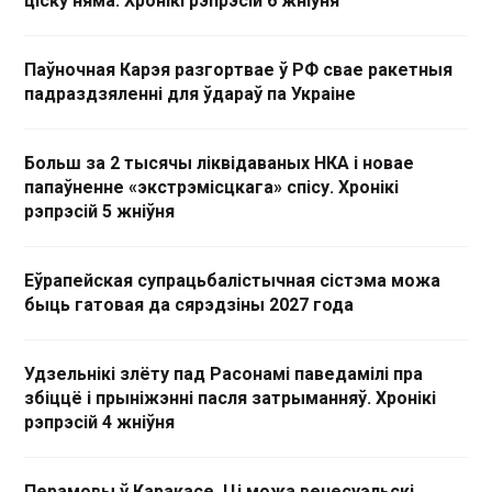
ціску няма. Хронікі рэпрэсій 6 жніўня
Паўночная Карэя разгортвае ў РФ свае ракетныя
падраздзяленні для ўдараў па Украіне
Больш за 2 тысячы ліквідаваных НКА і новае
папаўненне «экстрэмісцкага» спісу. Хронікі
рэпрэсій 5 жніўня
Еўрапейская супрацьбалістычная сістэма можа
быць гатовая да сярэдзіны 2027 года
Удзельнікі злёту пад Расонамі паведамілі пра
збіццё і прыніжэнні пасля затрыманняў. Хронікі
рэпрэсій 4 жніўня
Перамовы ў Каракасе. Ці можа венесуэльскі