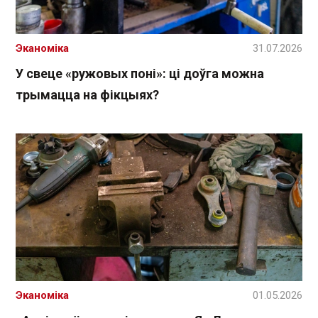
Эканоміка
31.07.2026
У свеце «ружовых поні»: ці доўга можна
трымацца на фікцыях?
Эканоміка
01.05.2026