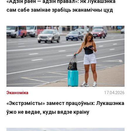
«Адзін раён — адзін правал»: Як Лукашэнка
сам сабе замінае зрабіць эканамічны цуд
Эканоміка
17.04.2026
«Экстрэмісты» замест працоўных: Лукашэнка
ўжо не ведае, куды вядзе краіну