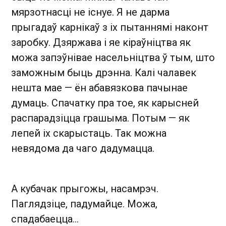
мярзотнасці не існуе. Я не дарма
прыгадаў карнікаў з іх пытаннямі наконт
заробку. Дзяржава і яе кіраўніцтва як
можа запэўнівае насельніцтва ў тым, што
заможным быць дрэнна. Калі чалавек
нешта мае — ён абавязкова пачынае
думаць. Спачатку пра тое, як карысней
распарадзіцца грашыма. Потым — як
лепей іх скарыстаць. Так можна
невядома да чаго дадумацца.
А кубачак прыгожы, насамрэч.
Паглядзіце, падумайце. Можа,
спадабаецца...