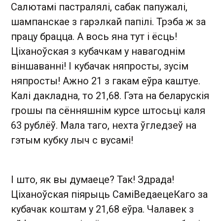
Салютамі пастралялі, сабак папужалі,
шампанскае з гарэлкай папілі. Трэба ж за
працу брацца. А вось яна тут і ёсць!
Ціханоўская з кубачкам у навагоднім
віншаванні! І кубачак няпросты, зусім
няпросты! Ажно 21 з гакам еўра каштуе.
Калі дакладна, то 21,68. Гэта на беларускія
грошы па сённяшнім курсе штосьці каля
63 рублёў. Мала таго, нехта ўгледзеў на
гэтым кубку лыч с вусамі!
І што, як вы думаеце? Так! Здрада!
Ціханоўская піярыць СаміВедаецеКаго за
кубачак коштам у 21,68 еўра. Чалавек з