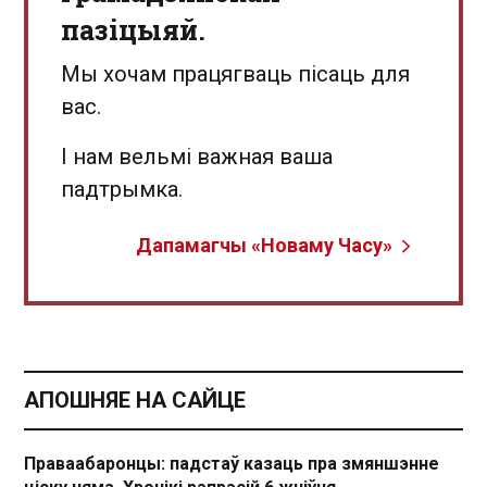
пазіцыяй.
Мы хочам працягваць пісаць для
вас.
І нам вельмі важная ваша
падтрымка.
Дапамагчы «Новаму Часу»
АПОШНЯЕ НА САЙЦЕ
Праваабаронцы: падстаў казаць пра змяншэнне