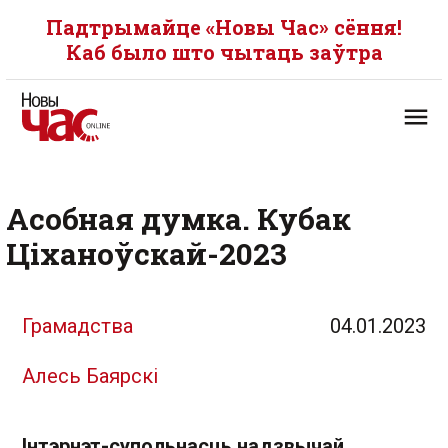
Падтрымайце «Новы Час» сёння!
Каб было што чытаць заўтра
Асобная думка. Кубак
Ціханоўскай-2023
Грамадства
04.01.2023
Алесь Баярскі
Інтэрнэт-супольнасць надзвычай