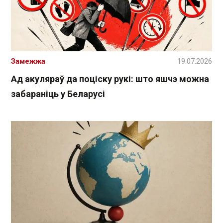
Замежжа
19.07.2026
Ад акуляраў да поціску рукі: што яшчэ можна
забараніць у Беларусі