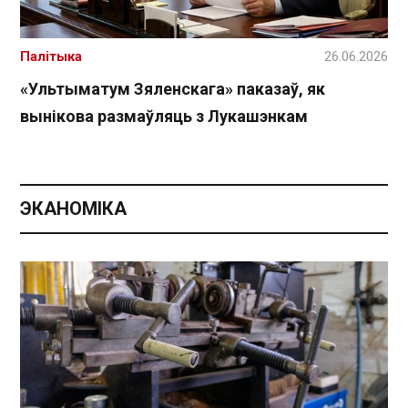
Палітыка
26.06.2026
«Ультыматум Зяленскага» паказаў, як
вынікова размаўляць з Лукашэнкам
ЭКАНОМІКА