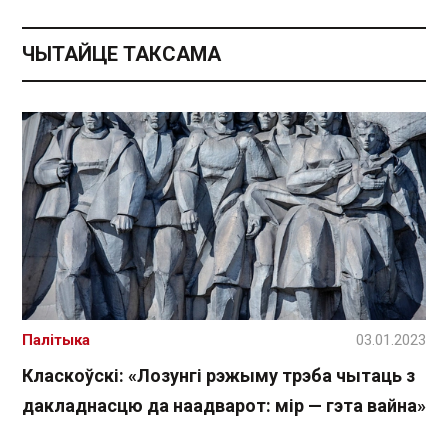
ЧЫТАЙЦЕ ТАКСАМА
Палітыка
03.01.2023
Класкоўскі: «Лозунгі рэжыму трэба чытаць з
дакладнасцю да наадварот: мір — гэта вайна»