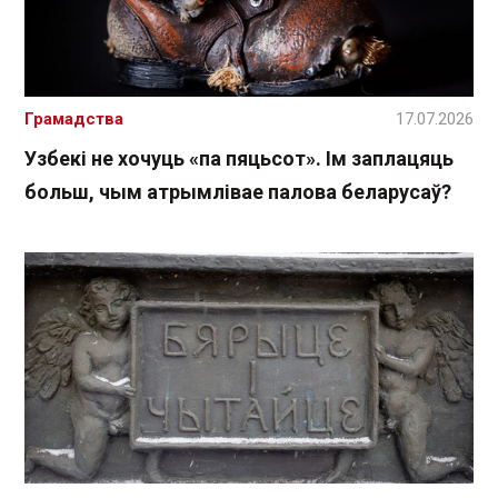
Грамадства
17.07.2026
Узбекі не хочуць «па пяцьсот». Ім заплацяць
больш, чым атрымлівае палова беларусаў?