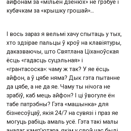
айфонам за «мільён дзенюх» не грэбуе і
кубачкам за «крышку грошай»...
І вось зараз я вельмі хачу спытаць у тых,
хто здзірае пальцы ў кроў на клавіятуры,
даказваючы, што Святлана Ціханоўская
ёсць «гадасць суцэльная» і
«грантасоска»: чаму ж так? У яе ёсць
айфон, а ў цябе няма? Дык гэта пытанне
да цябе, а не да яе. Чаму ты нічога не
зрабіў, каб мець айфон? І ці ўвогуле ён
табе патрэбны? Гэта «машынка» для
бізнесоўцаў, якія 24/7 на сувязі і праз яе
могуць рабіць амаль усё. Гэта такі малы
аналаг камп'ютара, якім у свой час былі