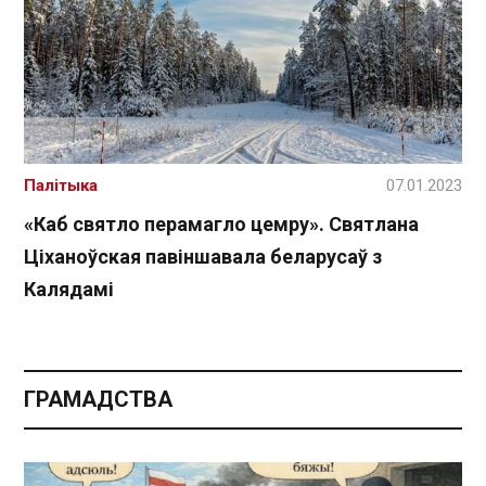
Палітыка
07.01.2023
«Каб святло перамагло цемру». Святлана
Ціханоўская павіншавала беларусаў з
Калядамі
ГРАМАДСТВА