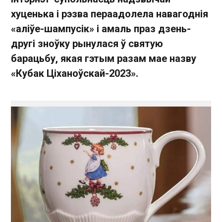
хуценька і рэзва пераадолела навагоднія
«аліўе-шампусік» і амаль праз дзень-
другі зноўку рынулася ў святую
барацьбу, якая гэтым разам мае назву
«Кубак Ціханоўскай-2023».