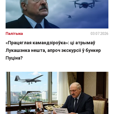
Палітыка
03.07.2026
«Працяглая камандзіроўка»: ці атрымаў
Лукашэнка нешта, апроч экскурсіі ў бункер
Пуціна?