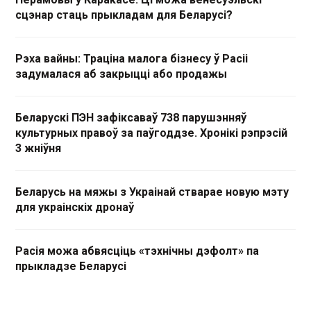
сцэнар стаць прыкладам для Беларусі?
Рэха вайны: Траціна малога бізнесу ў Расіі
задумалася аб закрыцці або продажы
Беларускі ПЭН зафіксаваў 738 парушэнняў
культурных правоў за паўгоддзе. Хронікі рэпрэсій
3 жніўня
Беларусь на мяжы з Украінай стварае новую мэту
для украінскіх дронаў
Расія можа абвясціць «тэхнічны дэфолт» па
прыкладзе Беларусі