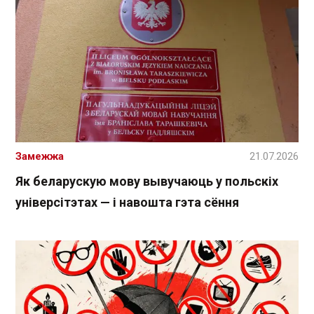
Замежжа
21.07.2026
Як беларускую мову вывучаюць у польскіх
універсітэтах — і навошта гэта сёння