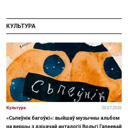
КУЛЬТУРА
Культура
20.07.2026
«Сьпеўнік багоўкі»: выйшаў музычны альбом
на вершы з дзіцячай анталогіі Вольгі Гапеевай