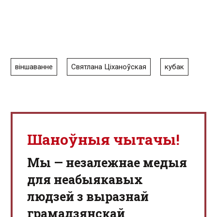
віншаванне
Святлана Ціханоўская
кубак
Шаноўныя чытачы!
Мы — незалежнае медыя
для неабыякавых
людзей з выразнай
грамадзянскай