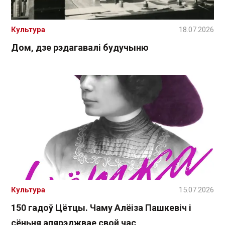
Культура
18.07.2026
Дом, дзе рэдагавалі будучыню
Культура
15.07.2026
150 гадоў Цётцы. Чаму Алёіза Пашкевіч і
сёньня апярэджвае свой час