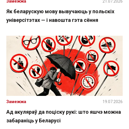
Замежжа
21.07.2026
Як беларускую мову вывучаюць у польскіх
універсітэтах — і навошта гэта сёння
Замежжа
19.07.2026
Ад акуляраў да поціску рукі: што яшчэ можна
забараніць у Беларусі