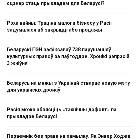
сцэнар стаць прыкладам для Беларусі?
Рэха вайны: Траціна малога бізнесу ў Расіі
задумалася аб закрыцці або продажы
Беларускі ПЭН зафіксаваў 738 парушэнняў
культурных правоў за паўгоддзе. Хронікі рэпрэсій
3 жніўня
Беларусь на мяжы з Украінай стварае новую мэту
для украінскіх дронаў
Расія можа абвясціць «тэхнічны дэфолт» па
прыкладзе Беларусі
Пераемнік без права на памылку. Як Энвер Ходжа