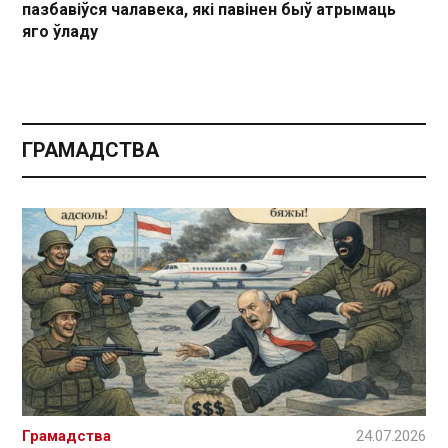
пазбавіўся чалавека, які павінен быў атрымаць
яго ўладу
ГРАМАДСТВА
Грамадства
24.07.2026