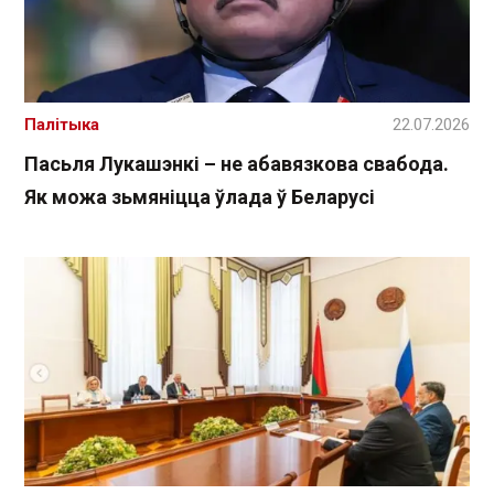
Палітыка
22.07.2026
Пасьля Лукашэнкі – не абавязкова свабода.
Як можа зьмяніцца ўлада ў Беларусі