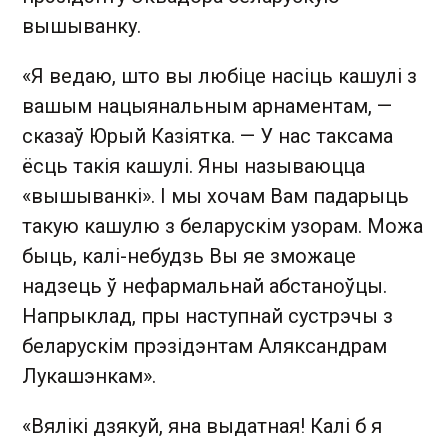
вышыванку.
«Я ведаю, што вы любіце насіць кашулі з
вашым нацыянальным арнаментам, —
сказаў Юрый Казіятка. — У нас таксама
ёсць такія кашулі. Яны называюцца
«вышыванкі». І мы хочам Вам падарыць
такую кашулю з беларускім узорам. Можа
быць, калі-небудзь Вы яе зможаце
надзець ў нефармальнай абстаноўцы.
Напрыклад, пры наступнай сустрэчы з
беларускім прэзідэнтам Аляксандрам
Лукашэнкам».
«Вялікі дзякуй, яна выдатная! Калі б я