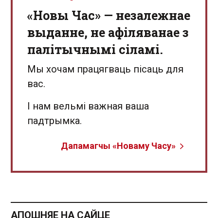
«Новы Час» — незалежнае
выданне, не афіляванае з
палітычнымі сіламі.
Мы хочам працягваць пісаць для
вас.
І нам вельмі важная ваша
падтрымка.
Дапамагчы «Новаму Часу»
АПОШНЯЕ НА САЙЦЕ