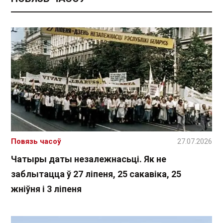
Повязь часоў
27.07.2026
Чатыры даты незалежнасьці. Як не
заблытацца ў 27 ліпеня, 25 сакавіка, 25
жніўня і 3 ліпеня