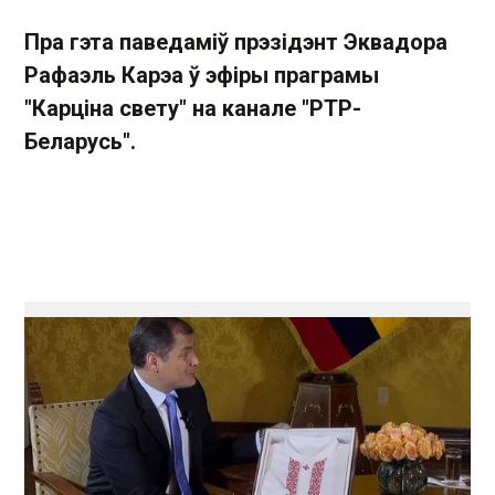
Пра гэта паведаміў прэзідэнт Эквадора
Рафаэль Карэа ў эфіры праграмы
"Карціна свету" на канале "РТР-
Беларусь".