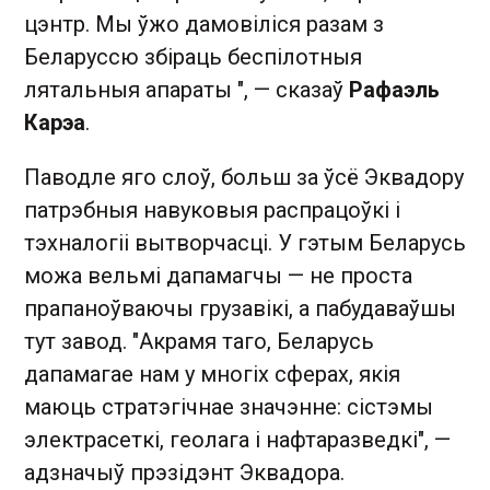
цэнтр. Мы ўжо дамовіліся разам з
Беларуссю збіраць беспілотныя
лятальныя апараты ", — сказаў
Рафаэль
Карэа
.
Паводле яго слоў, больш за ўсё Эквадору
патрэбныя навуковыя распрацоўкі і
тэхналогіі вытворчасці. У гэтым Беларусь
можа вельмі дапамагчы — не проста
прапаноўваючы грузавікі, а пабудаваўшы
тут завод. "Акрамя таго, Беларусь
дапамагае нам у многіх сферах, якія
маюць стратэгічнае значэнне: сістэмы
электрасеткі, геолага і нафтаразведкі", —
адзначыў прэзідэнт Эквадора.