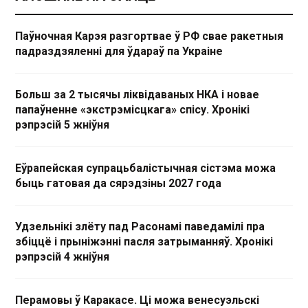
Паўночная Карэя разгортвае ў РФ свае ракетныя
падраздзяленні для ўдараў па Украіне
Больш за 2 тысячы ліквідаваных НКА і новае
папаўненне «экстрэмісцкага» спісу. Хронікі
рэпрэсій 5 жніўня
Еўрапейская супрацьбалістычная сістэма можа
быць гатовая да сярэдзіны 2027 года
Удзельнікі злёту пад Расонамі паведамілі пра
збіццё і прыніжэнні пасля затрыманняў. Хронікі
рэпрэсій 4 жніўня
Перамовы ў Каракасе. Ці можа венесуэльскі