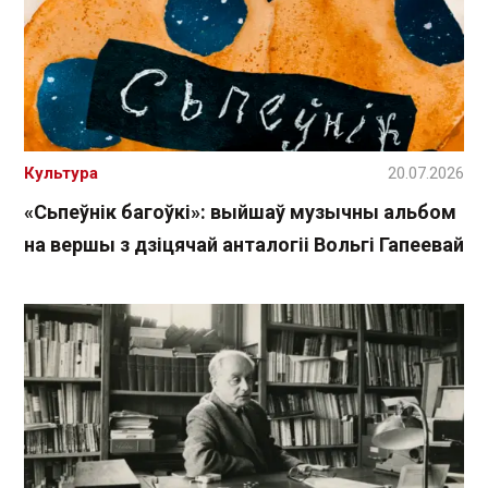
Культура
20.07.2026
«Сьпеўнік багоўкі»: выйшаў музычны альбом
на вершы з дзіцячай анталогіі Вольгі Гапеевай