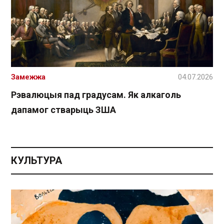
Замежжа
04.07.2026
Рэвалюцыя пад градусам. Як алкаголь
дапамог стварыць ЗША
КУЛЬТУРА