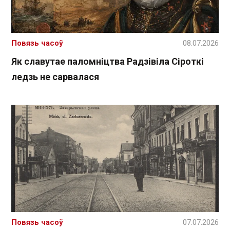
Повязь часоў
08.07.2026
Як славутае паломніцтва Радзівіла Сіроткі
ледзь не сарвалася
Повязь часоў
07.07.2026