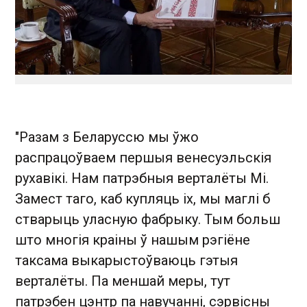
"Разам з Беларуссю мы ўжо
распрацоўваем першыя венесуэльскія
рухавікі. Нам патрэбныя верталёты Мі.
Замест таго, каб купляць іх, мы маглі б
стварыць уласную фабрыку. Тым больш
што многія краіны ў нашым рэгіёне
таксама выкарыстоўваюць гэтыя
верталёты. Па меншай меры, тут
патрэбен цэнтр па навучанні, сэрвісны