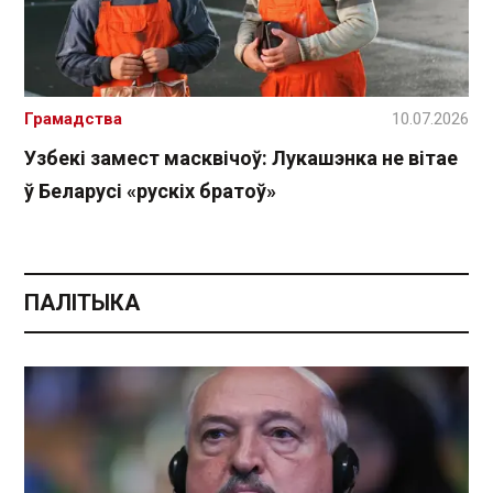
Грамадства
10.07.2026
Узбекі замест масквічоў: Лукашэнка не вітае
ў Беларусі «рускіх братоў»
ПАЛІТЫКА