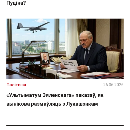
Пуціна?
Палітыка
26.06.2026
«Ультыматум Зяленскага» паказаў, як
вынікова размаўляць з Лукашэнкам