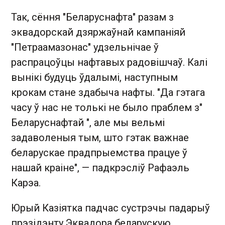
Так, сёння "Беларуснафта" разам з
эквадорскай дзяржаўнай кампаніяй
"Петраамазонас" удзельнічае ў
распрацоўцы нафтавых радовішчаў. Калі
вынікі будуць ўдалымі, наступным
крокам стане здабыча нафты. "Да гэтага
часу ў нас не толькі не было праблем з"
Беларуснафтай ", але мы вельмі
задаволеныя тым, што гэтак важнае
беларускае прадпрыемства працуе ў
нашай краіне", — падкрэсліў Рафаэль
Карэа.
Юрый Казіятка падчас сустрэчы падарыў
прэзідэнту Эквадора беларускую