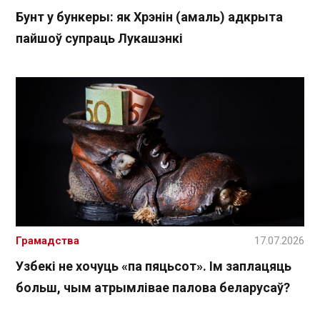
Бунт у бункеры: як Хрэнін (амаль) адкрыта
пайшоў супраць Лукашэнкі
Грамадства
17.07.2026
Узбекі не хочуць «па пяцьсот». Ім заплацяць
больш, чым атрымлівае палова беларусаў?