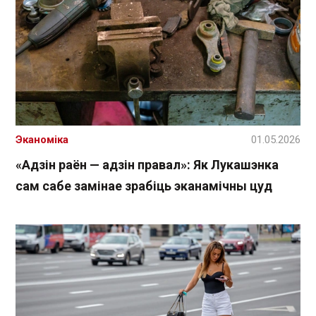
Эканоміка
01.05.2026
«Адзін раён — адзін правал»: Як Лукашэнка
сам сабе замінае зрабіць эканамічны цуд