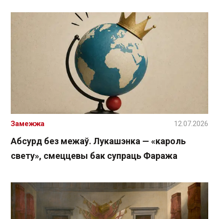
Замежжа
12.07.2026
Абсурд без межаў. Лукашэнка — «кароль
свету», смеццевы бак супраць Фаража