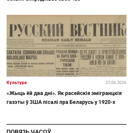
Культура
25.06.2026
«Жыць ёй два дні». Як расейскія эмігранцкія
газэты ў ЗША пісалі пра Беларусь у 1920-х
ПОВЯЗЬ ЧАСОЎ