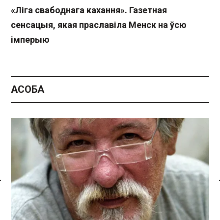
«Ліга свабоднага кахання». Газетная
сенсацыя, якая праславіла Менск на ўсю
імперыю
АСОБА
Спасылка без VPN