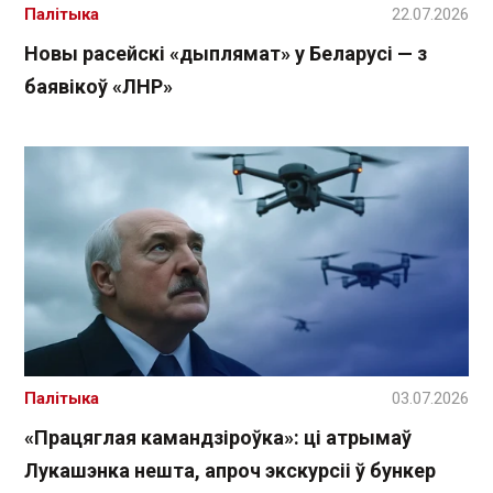
Палітыка
22.07.2026
Новы расейскі «дыплямат» у Беларусі — з
баявікоў «ЛНР»
Палітыка
03.07.2026
«Працяглая камандзіроўка»: ці атрымаў
Лукашэнка нешта, апроч экскурсіі ў бункер