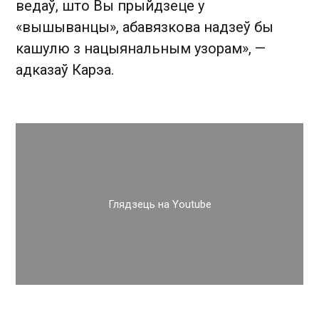
ведаў, што Вы прыйдзеце у
«вышыванцы», абавязкова надзеў бы
кашулю з нацыянальным узорам», —
адказаў Карэа.
Глядзець на Youtube