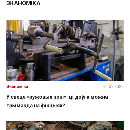
ЭКАНОМІКА
Эканоміка
31.07.2026
У свеце «ружовых поні»: ці доўга можна
трымацца на фікцыях?