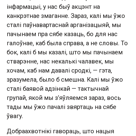
інфармацыі, у нас быў акцэнт на
канкрэтнае змаганне. Зараз, калі мы ўжо
сталі паўнавартаснай арганізацыяй, мы
пачынаем пра сябе казаць, бо для нас
галоўнае, каб была справа, а не словы. То
бок, калі б мы казалі, што мы пачынаем
стварэнне, нас некалькі чалавек, мы
хочам, каб нам давалі сродкі, — гэта,
зразумела, было б смешна. Калі мы ўжо
сталі баявой адзінкай — тактычнай
групай, якой мы з’яўляемся зараз, вось
тады мы ўжо пачалі звяртаць на сябе
ўвагу.
Добраахвотнікі гавораць, што нацыя