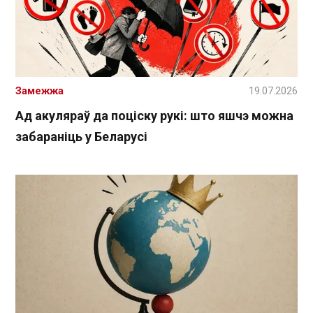
Замежжа
19.07.2026
Ад акуляраў да поціску рукі: што яшчэ можна
забараніць у Беларусі