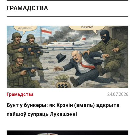
ГРАМАДСТВА
Грамадства
24.07.2026
Бунт у бункеры: як Хрэнін (амаль) адкрыта
пайшоў супраць Лукашэнкі