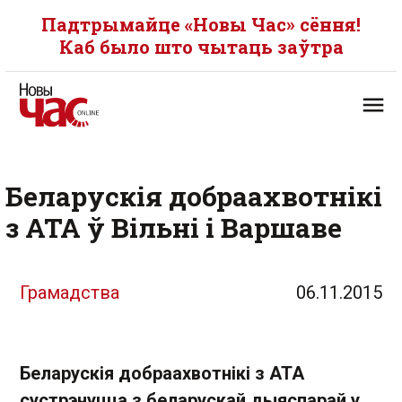
Падтрымайце «Новы Час» сёння!
Каб было што чытаць заўтра
Беларускія добраахвотнікі
з АТА ў Вільні і Варшаве
Грамадства
06.11.2015
Беларускія добраахвотнікі з АТА
сустрэнуцца з беларускай дыяспарай у