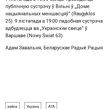
публічную сустрэчу ў Вільні ў „Доме
нацыянальных меншасцяў” (Raugyklos
25). 9 лістапада а 19:00 падобная сустрэча
адбудзецца ва „Украінскім свеце” ў
Варшаве (Nowy Świat 63).
Адам Завальня,
Беларускае Радыё Рацыя
вайна
Украіна
АТА