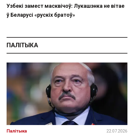
Узбекі замест масквічоў: Лукашэнка не вітае
ў Беларусі «рускіх братоў»
ПАЛІТЫКА
Палітыка
22.07.2026