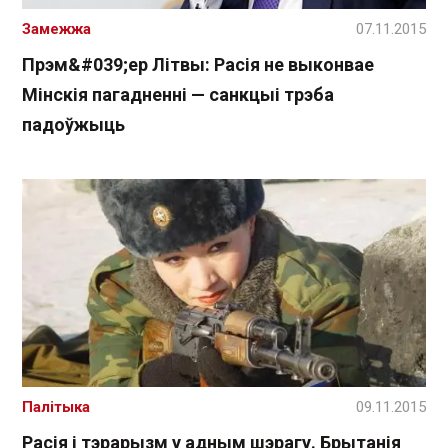
Замежжа
07.11.2015
Прэм&#039;ер Літвы: Расія не выконвае
Мінскія пагадненні — санкцыі трэба
падоўжыць
Палітыка
09.11.2015
Расія і тэрарызм у адным шэрагу. Брытанія