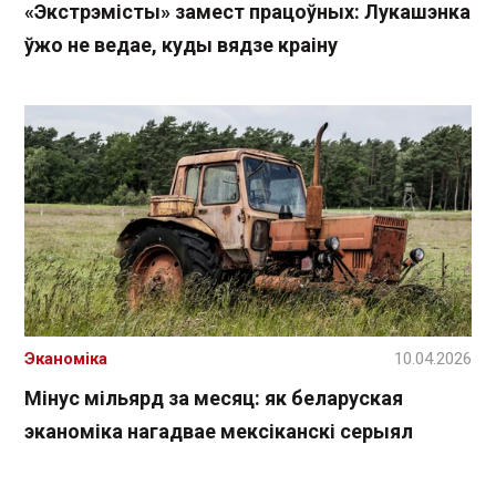
«Экстрэмісты» замест працоўных: Лукашэнка
ўжо не ведае, куды вядзе краіну
Эканоміка
10.04.2026
Мінус мільярд за месяц: як беларуская
эканоміка нагадвае мексіканскі серыял