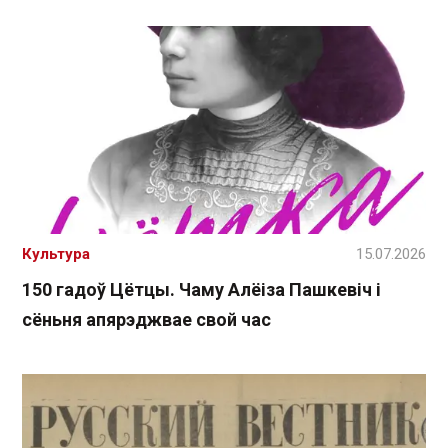
Культура
15.07.2026
150 гадоў Цётцы. Чаму Алёіза Пашкевіч і
сёньня апярэджвае свой час