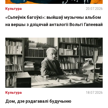
Культура
20.07.2026
«Сьпеўнік багоўкі»: выйшаў музычны альбом
на вершы з дзіцячай анталогіі Вольгі Гапеевай
Культура
18.07.2026
Дом, дзе рэдагавалі будучыню