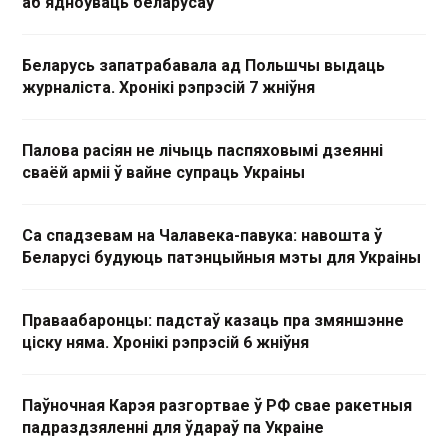
аб'ядноўваць беларусаў
Беларусь запатрабавала ад Польшчы выдаць
журналіста. Хронікі рэпрэсій 7 жніўня
Палова расіян не лічыць паспяховымі дзеянні
сваёй арміі ў вайне супраць Украіны
Са спадзевам на Чалавека-павука: навошта ў
Беларусі будуюць патэнцыйныя мэты для Украіны
Праваабаронцы: падстаў казаць пра змяншэнне
ціску няма. Хронікі рэпрэсій 6 жніўня
Паўночная Карэя разгортвае ў РФ свае ракетныя
падраздзяленні для ўдараў па Украіне