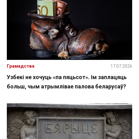
Грамадства
17.07.2026
Узбекі не хочуць «па пяцьсот». Ім заплацяць
больш, чым атрымлівае палова беларусаў?