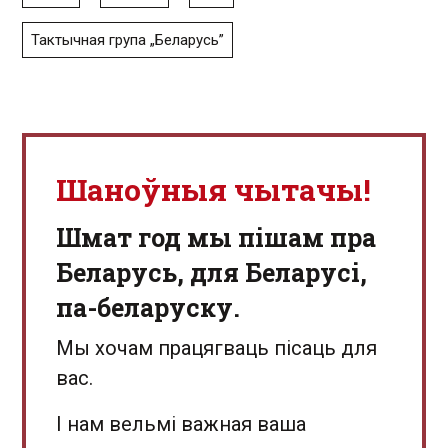
Тактычная група „Беларусь”
Шаноўныя чытачы!
Шмат год мы пішам пра
Беларусь, для Беларусі,
па-беларуску.
Мы хочам працягваць пісаць для
вас.
І нам вельмі важная ваша