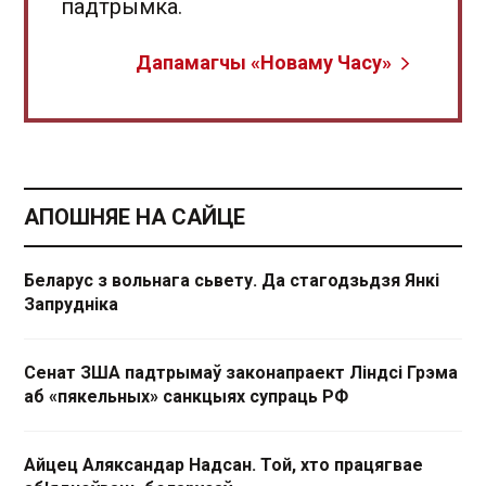
падтрымка.
Дапамагчы «Новаму Часу»
АПОШНЯЕ НА САЙЦЕ
Беларус з вольнага сьвету. Да стагодзьдзя Янкі
Запрудніка
Сенат ЗША падтрымаў законапраект Ліндсі Грэма
аб «пякельных» санкцыях супраць РФ
Айцец Аляксандар Надсан. Той, хто працягвае