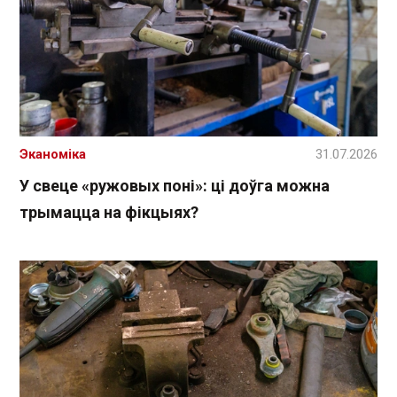
Эканоміка
31.07.2026
У свеце «ружовых поні»: ці доўга можна
трымацца на фікцыях?