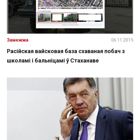
Замежжа
06.11.2015
Расійская вайсковая база схаваная побач з
школамі і бальніцамі ў Стаханаве