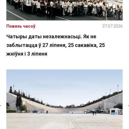
Повязь часоў
27.07.2026
Чатыры даты незалежнасьці. Як не
заблытацца ў 27 ліпеня, 25 сакавіка, 25
жніўня і 3 ліпеня
Спасылка без VPN