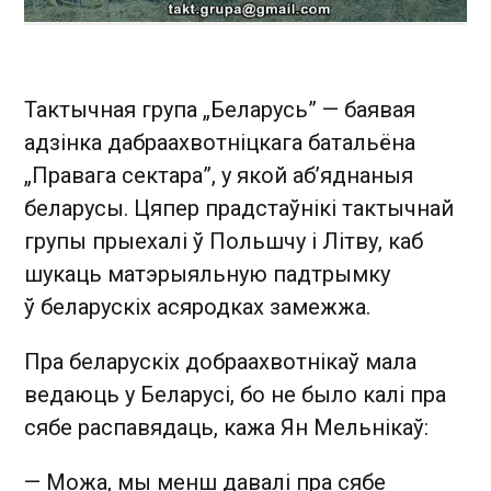
Тактычная група „Беларусь” — баявая
адзінка дабраахвотніцкага батальёна
„Правага сектара”, у якой аб’яднаныя
беларусы. Цяпер прадстаўнікі тактычнай
групы прыехалі ў Польшчу і Літву, каб
шукаць матэрыяльную падтрымку
ў беларускіх асяродках замежжа.
Пра беларускіх добраахвотнікаў мала
ведаюць у Беларусі, бо не было калі пра
сябе распавядаць, кажа Ян Мельнікаў:
— Можа, мы менш давалі пра сябе