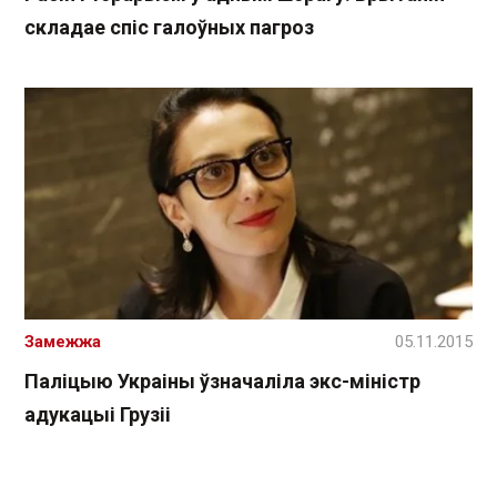
складае спіс галоўных пагроз
Замежжа
05.11.2015
Паліцыю Украіны ўзначаліла экс-міністр
адукацыі Грузіі