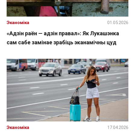
Эканоміка
01.05.2026
«Адзін раён — адзін правал»: Як Лукашэнка
сам сабе замінае зрабіць эканамічны цуд
Эканоміка
17.04.2026