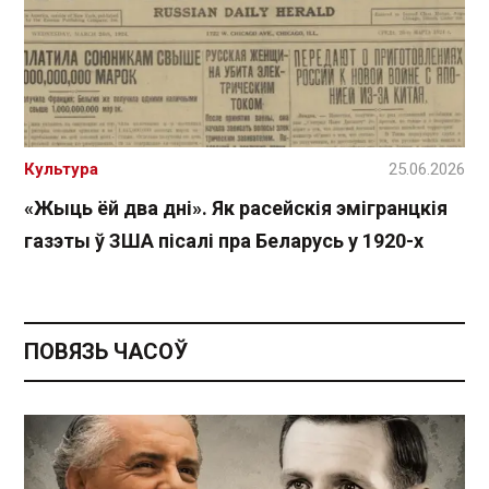
Культура
25.06.2026
«Жыць ёй два дні». Як расейскія эмігранцкія
газэты ў ЗША пісалі пра Беларусь у 1920-х
ПОВЯЗЬ ЧАСОЎ