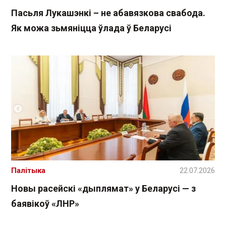
Пасьля Лукашэнкі – не абавязкова свабода.
Як можа зьмяніцца ўлада ў Беларусі
Палітыка
22.07.2026
Новы расейскі «дыплямат» у Беларусі — з
баявікоў «ЛНР»