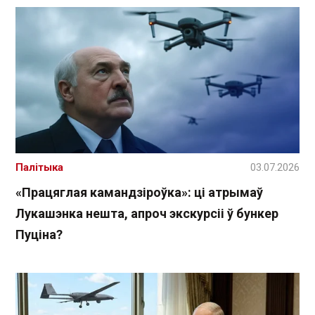
Палітыка
03.07.2026
«Працяглая камандзіроўка»: ці атрымаў
Лукашэнка нешта, апроч экскурсіі ў бункер
Пуціна?