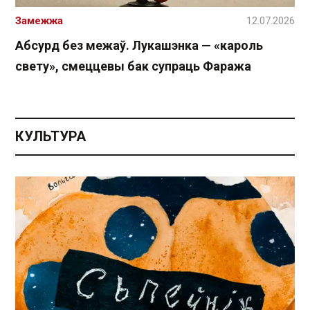
Замежжа
12.07.2026
Абсурд без межаў. Лукашэнка — «кароль
свету», смеццевы бак супраць Фаража
КУЛЬТУРА