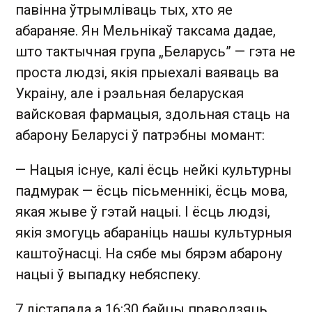
павінна ўтрымліваць тых, хто яе
абараняе. Ян Мельнікаў таксама дадае,
што тактычная група „Беларусь” — гэта не
проста людзі, якія прыехалі ваяваць ва
Украіну, але і рэальная беларуская
вайсковая фармацыя, здольная стаць на
абарону Беларусі ў патрэбны момант:
— Нацыя існуе, калі ёсць нейкі культурны
падмурак — ёсць пісьменнікі, ёсць мова,
якая жыве ў гэтай нацыі. І ёсць людзі,
якія змогуць абараніць нашы культурныя
каштоўнасці. На сябе мы бярэм абарону
нацыі ў выпадку небяспеку.
7 лістапада а 16:30 байцы праводзяць