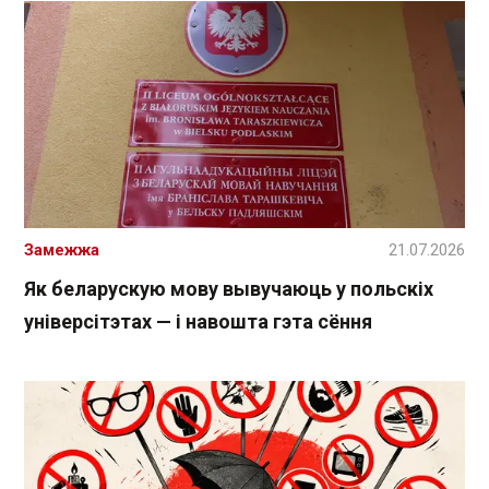
Замежжа
21.07.2026
Як беларускую мову вывучаюць у польскіх
універсітэтах — і навошта гэта сёння