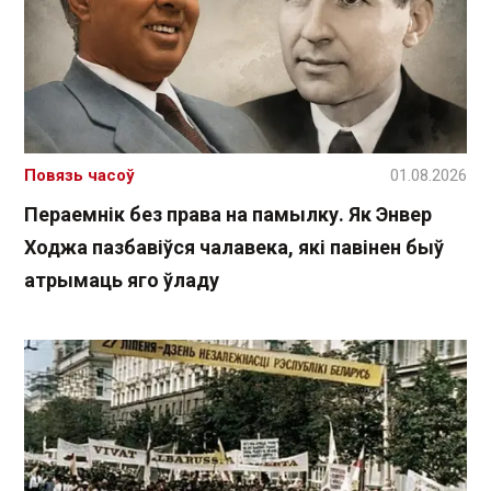
Повязь часоў
01.08.2026
Пераемнік без права на памылку. Як Энвер
Ходжа пазбавіўся чалавека, які павінен быў
атрымаць яго ўладу