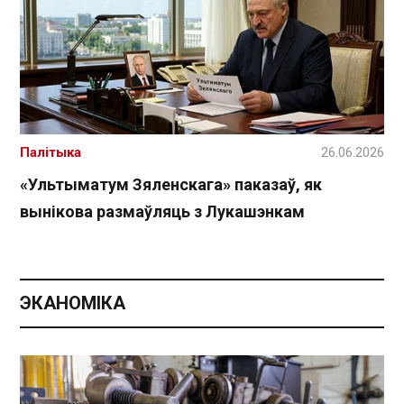
Палітыка
26.06.2026
«Ультыматум Зяленскага» паказаў, як
вынікова размаўляць з Лукашэнкам
ЭКАНОМІКА