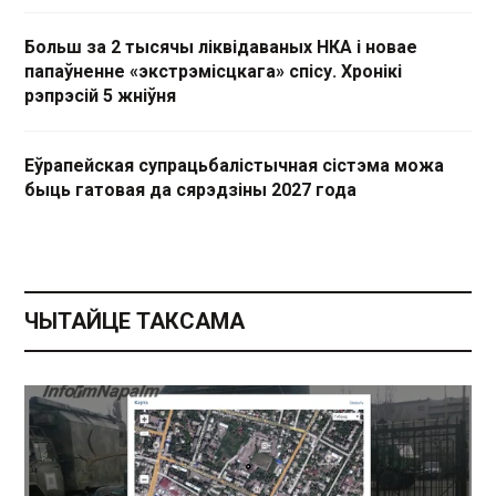
Больш за 2 тысячы ліквідаваных НКА і новае
папаўненне «экстрэмісцкага» спісу. Хронікі
рэпрэсій 5 жніўня
Еўрапейская супрацьбалістычная сістэма можа
быць гатовая да сярэдзіны 2027 года
ЧЫТАЙЦЕ ТАКСАМА