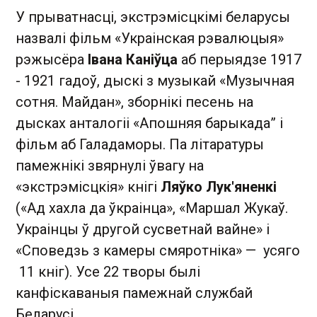
У прыватнасці, экстрэмісцкімі беларусы
назвалі фільм «Украінская рэвалюцыя»
рэжысёра
Івана Каніўца
аб перыядзе 1917
- 1921 гадоў, дыскі з музыкай «Музычная
сотня. Майдан», зборнікі песень на
дысках анталогіі «Апошняя барыкада” і
фільм аб Галадаморы. Па літаратуры
памежнікі звярнулі ўвагу на
«экстрэмісцкія» кнігі
Ляўко Лук'яненкі
(«Ад хахла да ўкраінца», «Маршал Жукаў.
Украінцы ў другой сусветнай вайне» і
«Споведзь з камеры смяротніка» — усяго
11 кніг). Усе 22 творы былі
канфіскаваныя памежнай службай
Беларусі.