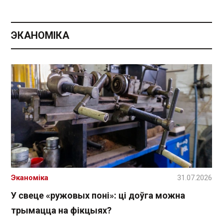
ЭКАНОМІКА
Эканоміка
31.07.2026
У свеце «ружовых поні»: ці доўга можна
трымацца на фікцыях?