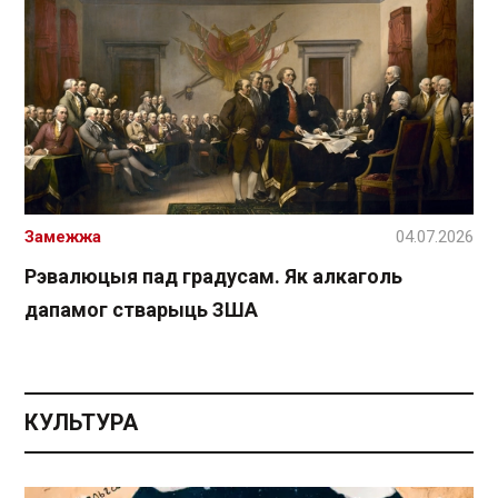
Замежжа
04.07.2026
Рэвалюцыя пад градусам. Як алкаголь
дапамог стварыць ЗША
КУЛЬТУРА