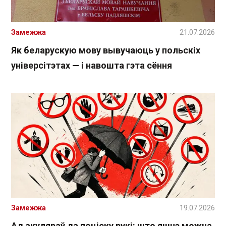
Замежжа
21.07.2026
Як беларускую мову вывучаюць у польскіх
універсітэтах — і навошта гэта сёння
Замежжа
19.07.2026
Ад акуляраў да поціску рукі: што яшчэ можна