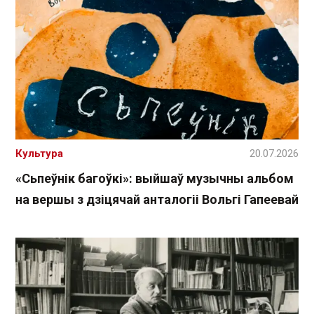
Культура
20.07.2026
«Сьпеўнік багоўкі»: выйшаў музычны альбом
на вершы з дзіцячай анталогіі Вольгі Гапеевай