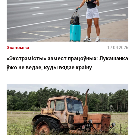
Эканоміка
17.04.2026
«Экстрэмісты» замест працоўных: Лукашэнка
ўжо не ведае, куды вядзе краіну