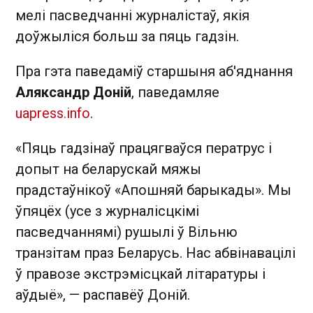
мелі пасведчанні журналістаў, якія
доўжыліся больш за пяць гадзін.
Пра гэта паведаміў старшыня аб'яднання
Аляксандр Доній
, паведамляе
uapress.info
.
«Пяць гадзінаў працягваўся ператрус і
допыт на беларускай мяжы
прадстаўнікоў «Апошняй барыкады». Мы
ўпяцёх (усе з журналісцкімі
пасведчаннямі) рушылі ў Вільню
транзітам праз Беларусь. Нас абвінавацілі
ў правозе экстрэмісцкай літаратуры і
аўдыё», — распавёў Доній.