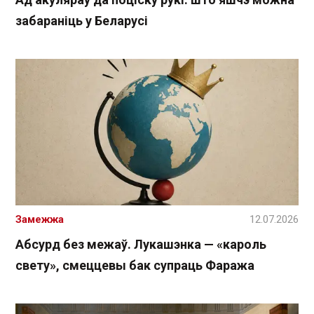
забараніць у Беларусі
Замежжа
12.07.2026
Абсурд без межаў. Лукашэнка — «кароль
свету», смеццевы бак супраць Фаража