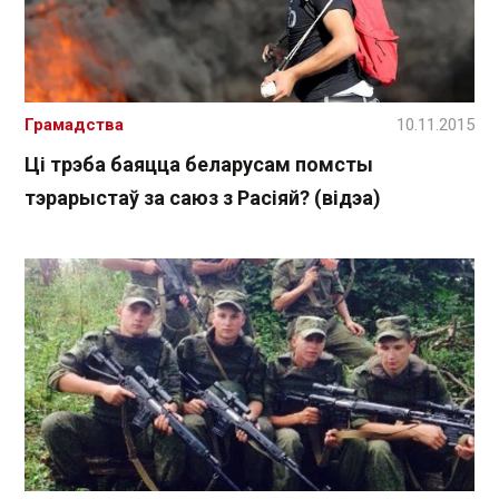
Грамадства
10.11.2015
Ці трэба баяцца беларусам помсты
тэрарыстаў за саюз з Расіяй? (відэа)