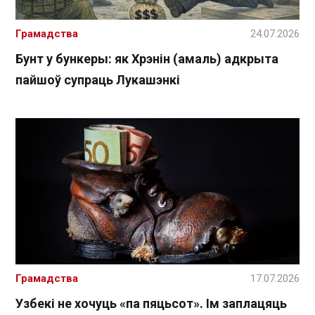
Грамадства
24.07.2026
Бунт у бункеры: як Хрэнін (амаль) адкрыта
пайшоў супраць Лукашэнкі
Грамадства
17.07.2026
Узбекі не хочуць «па пяцьсот». Ім заплацяць