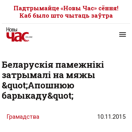
Падтрымайце «Новы Час» сёння!
Каб было што чытаць заўтра
Беларускія памежнікі
затрымалі на мяжы
&quot;Апошнюю
барыкаду&quot;
Грамадства
10.11.2015