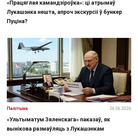
«Працяглая камандзіроўка»: ці атрымаў
Лукашэнка нешта, апроч экскурсіі ў бункер
Пуціна?
Палітыка
26.06.2026
«Ультыматум Зяленскага» паказаў, як
вынікова размаўляць з Лукашэнкам