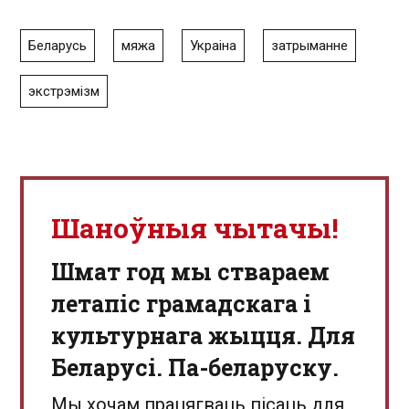
Беларусь
мяжа
Украіна
затрыманне
экстрэмізм
Шаноўныя чытачы!
Шмат год мы ствараем
летапіс грамадскага і
культурнага жыцця. Для
Беларусі. Па-беларуску.
Мы хочам працягваць пісаць для