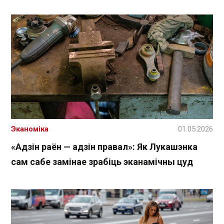
Эканоміка
01.05.2026
«Адзін раён — адзін правал»: Як Лукашэнка
сам сабе замінае зрабіць эканамічны цуд