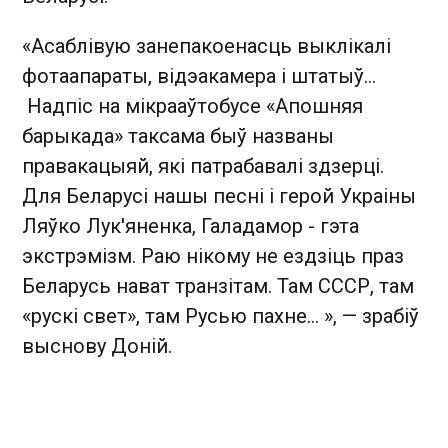
«Асаблівую занепакоенасць выклікалі
фотаапараты, відэакамера і штатыў…
Надпіс на мікрааўтобусе «Апошняя
барыкада» таксама быў названы
правакацыяй, які патрабавалі здзерці.
Для Беларусі нашы песні і герой Украіны
Ляўко Лук'яненка, Галадамор - гэта
экстрэмізм. Раю нікому не ездзіць праз
Беларусь нават транзітам. Там СССР, там
«рускі свет», там Русью пахне... », — зрабіў
выснову Доній.