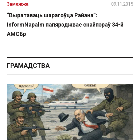
Замежжа
09.11.2015
“Выратаваць шарагоўца Райана”:
InformNapalm папярэджвае снайпэраў 34-й
АМСБр
ГРАМАДСТВА