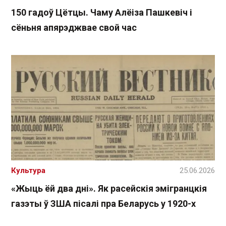
150 гадоў Цётцы. Чаму Алёіза Пашкевіч і
сёньня апярэджвае свой час
Культура
25.06.2026
«Жыць ёй два дні». Як расейскія эмігранцкія
газэты ў ЗША пісалі пра Беларусь у 1920-х