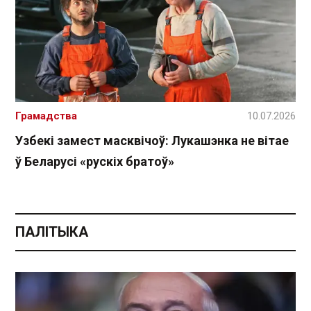
Грамадства
10.07.2026
Узбекі замест масквічоў: Лукашэнка не вітае
ў Беларусі «рускіх братоў»
ПАЛІТЫКА