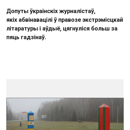
Допуты ўкраінскіх журналістаў,
якіх
абвінавацілі ў правозе экстрэмісцкай
літаратуры і аўдыё,
цягнуліся больш за
пяць гадзінаў.