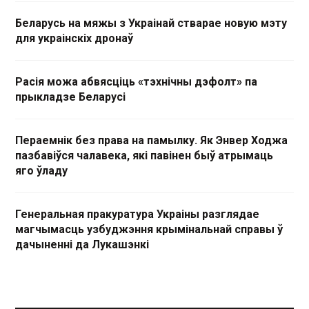
Беларусь на мяжы з Украінай стварае новую мэту
для украінскіх дронаў
Расія можа абвясціць «тэхнічны дэфолт» па
прыкладзе Беларусі
Пераемнік без права на памылку. Як Энвер Ходжа
пазбавіўся чалавека, які павінен быў атрымаць
яго ўладу
Генеральная пракуратура Украіны разглядае
магчымасць узбуджэння крымінальнай справы ў
дачыненні да Лукашэнкі