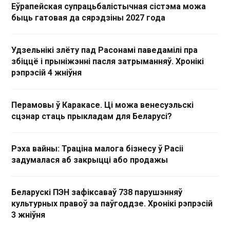
Еўрапейская супрацьбалістычная сістэма можа
быць гатовая да сярэдзіны 2027 года
Удзельнікі злёту пад Расонамі паведамілі пра
збіццё і прыніжэнні пасля затрыманняў. Хронікі
рэпрэсій 4 жніўня
Перамовы ў Каракасе. Ці можа венесуэльскі
сцэнар стаць прыкладам для Беларусі?
Рэха вайны: Траціна малога бізнесу ў Расіі
задумалася аб закрыцці або продажы
Беларускі ПЭН зафіксаваў 738 парушэнняў
культурных правоў за паўгоддзе. Хронікі рэпрэсій
3 жніўня