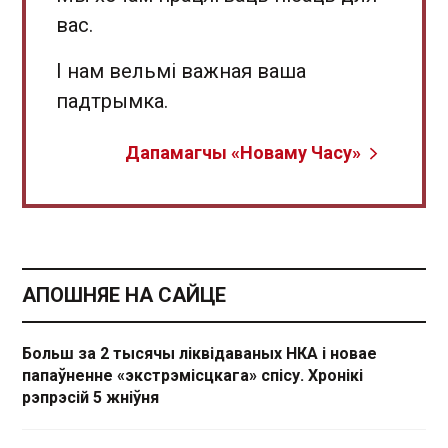
вас.
І нам вельмі важная ваша
падтрымка.
Дапамагчы «Новаму Часу»
АПОШНЯЕ НА САЙЦЕ
Больш за 2 тысячы ліквідаваных НКА і новае
папаўненне «экстрэмісцкага» спісу. Хронікі
рэпрэсій 5 жніўня