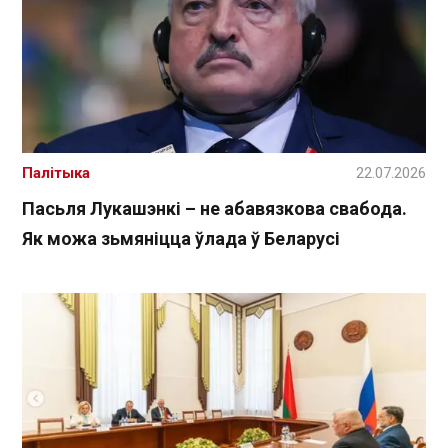
Палітыка
22.07.2026
Пасьля Лукашэнкі – не абавязкова свабода.
Як можа зьмяніцца ўлада ў Беларусі