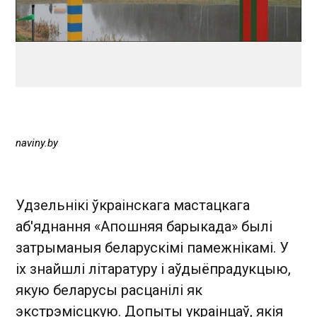
naviny.by
Удзельнікі ўкраінскага мастацкага
аб'яднання «Апошняя барыкада» былі
затрыманыя беларускімі памежнікамі. У
іх знайшлі літаратуру і аўдыёпрадукцыю,
якую беларусы расцанілі як
экстрэмісцкую. Допыты украінцаў, якія