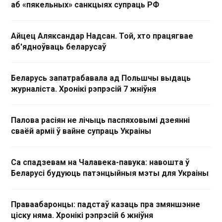
аб «пякельных» санкцыях супраць РФ
Айцец Аляксандар Надсан. Той, хто працягвае
аб'ядноўваць беларусаў
Беларусь запатрабавала ад Польшчы выдаць
журналіста. Хронікі рэпрэсій 7 жніўня
Палова расіян не лічыць паспяховымі дзеянні
сваёй арміі ў вайне супраць Украіны
Са спадзевам на Чалавека-павука: навошта ў
Беларусі будуюць патэнцыйныя мэты для Украіны
Праваабаронцы: падстаў казаць пра змяншэнне
ціску няма. Хронікі рэпрэсій 6 жніўня