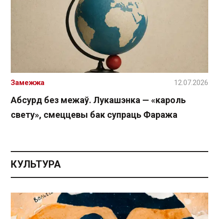
Замежжа
12.07.2026
Абсурд без межаў. Лукашэнка — «кароль
свету», смеццевы бак супраць Фаража
КУЛЬТУРА