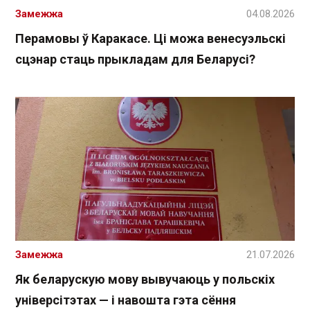
Замежжа
04.08.2026
Перамовы ў Каракасе. Ці можа венесуэльскі
сцэнар стаць прыкладам для Беларусі?
Замежжа
21.07.2026
Як беларускую мову вывучаюць у польскіх
універсітэтах — і навошта гэта сёння