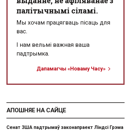
выданне, не афіляванае з
палітычнымі сіламі.
Мы хочам працягваць пісаць для
вас.
І нам вельмі важная ваша
падтрымка.
Дапамагчы «Новаму Часу»
АПОШНЯЕ НА САЙЦЕ
Сенат ЗША падтрымаў законапраект Ліндсі Грэма