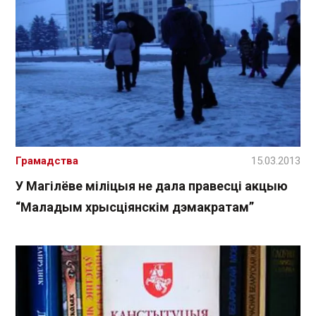
Грамадства
15.03.2013
У Магілёве міліцыя не дала правесці акцыю
“Маладым хрысціянскім дэмакратам”