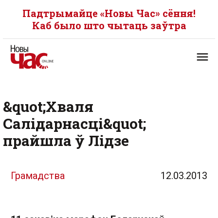
Падтрымайце «Новы Час» сёння!
Каб было што чытаць заўтра
&quot;Хваля
Салідарнасці&quot;
прайшла ў Лідзе
Грамадства
12.03.2013