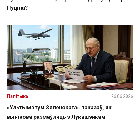
Пуціна?
Палітыка
26.06.2026
«Ультыматум Зяленскага» паказаў, як
вынікова размаўляць з Лукашэнкам