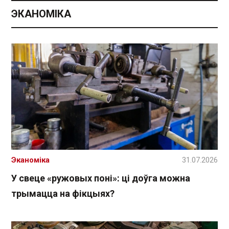
ЭКАНОМІКА
Эканоміка
31.07.2026
У свеце «ружовых поні»: ці доўга можна
трымацца на фікцыях?