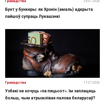
Грамадства
24.07.2026
Бунт у бункеры: як Хрэнін (амаль) адкрыта
пайшоў супраць Лукашэнкі
Грамадства
17.07.2026
Узбекі не хочуць «па пяцьсот». Ім заплацяць
больш, чым атрымлівае палова беларусаў?