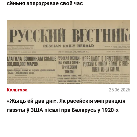
сёньня апярэджвае свой час
Культура
25.06.2026
«Жыць ёй два дні». Як расейскія эмігранцкія
газэты ў ЗША пісалі пра Беларусь у 1920-х