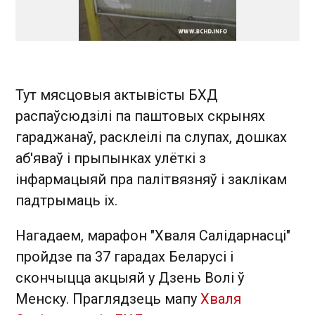
Тут мясцовыя актывісты БХД
распаўсюдзілі па паштовых скрынях
гараджанаў, расклеілі па слупах, дошках
аб'яваў і прыпынках улёткі з
інфармацыяй пра палітвязняў і заклікам
падтрымаць іх.
Нагадаем, марафон "Хваля Салідарнасці"
пройдзе па 37 гарадах Беларусі і
скончыцца акцыяй у Дзень Волі ў
Менску. Праглядзець мапу
Хваля