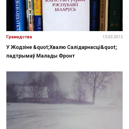
Грамадства
15.03.2013
У Жодзіне &quot;Хвалю Салідарнасці&quot;
падтрымаў Малады Фронт