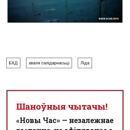
БХД
хваля салідарнасьці
Ліда
Шаноўныя чытачы!
«Новы Час» — незалежнае