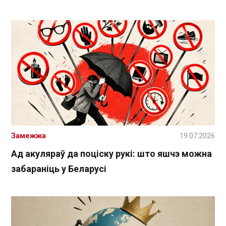
Замежжа
19.07.2026
Ад акуляраў да поціску рукі: што яшчэ можна
забараніць у Беларусі