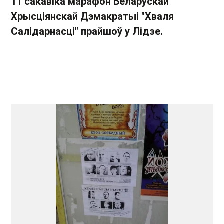
11 сакавіка марафон Беларускай
Хрысціянскай Дэмакратыі "Хваля
Салідарнасці" прайшоў у Лідзе.