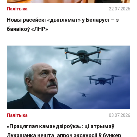
Палітыка
22.07.2026
Новы расейскі «дыплямат» у Беларусі — з
баявікоў «ЛНР»
Палітыка
03.07.2026
«Працяглая камандзіроўка»: ці атрымаў
Лукашэнка нешта, апроч экскурсіі ў бункер