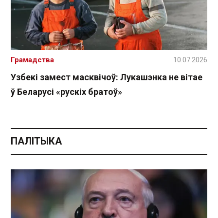
Грамадства
10.07.2026
Узбекі замест масквічоў: Лукашэнка не вітае
ў Беларусі «рускіх братоў»
ПАЛІТЫКА