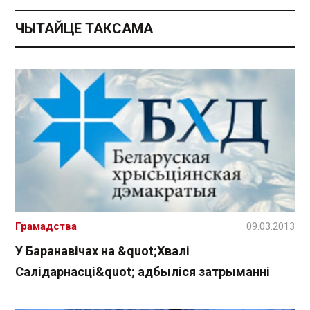
ЧЫТАЙЦЕ ТАКСАМА
Грамадства
09.03.2013
У Баранавічах на &quot;Хвалі
Салідарнасці&quot; адбыліся затрыманні