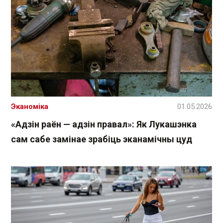
Эканоміка
01.05.2026
«Адзін раён — адзін правал»: Як Лукашэнка
сам сабе замінае зрабіць эканамічны цуд