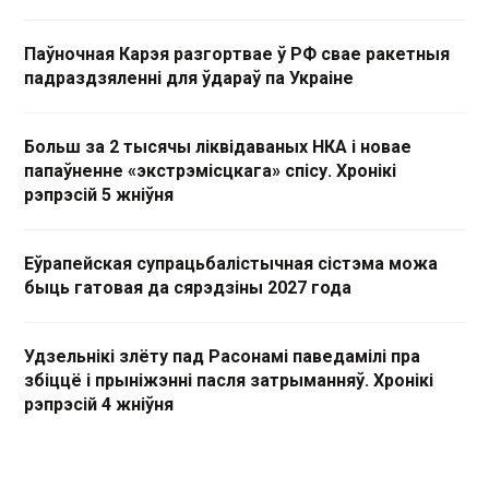
Паўночная Карэя разгортвае ў РФ свае ракетныя
падраздзяленні для ўдараў па Украіне
Больш за 2 тысячы ліквідаваных НКА і новае
папаўненне «экстрэмісцкага» спісу. Хронікі
рэпрэсій 5 жніўня
Еўрапейская супрацьбалістычная сістэма можа
быць гатовая да сярэдзіны 2027 года
Удзельнікі злёту пад Расонамі паведамілі пра
збіццё і прыніжэнні пасля затрыманняў. Хронікі
рэпрэсій 4 жніўня