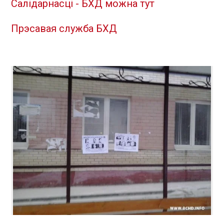
Салідарнасці - БХД можна тут
Прэсавая служба БХД