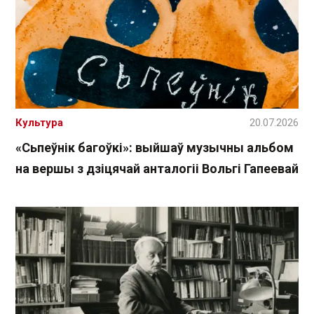
Культура
20.07.2026
«Сьпеўнік багоўкі»: выйшаў музычны альбом
на вершы з дзіцячай анталогіі Вольгі Гапеевай