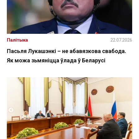
Палітыка
22.07.2026
Пасьля Лукашэнкі – не абавязкова свабода.
Як можа зьмяніцца ўлада ў Беларусі