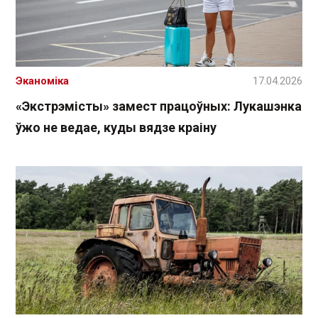
Эканоміка
17.04.2026
«Экстрэмісты» замест працоўных: Лукашэнка
ўжо не ведае, куды вядзе краіну