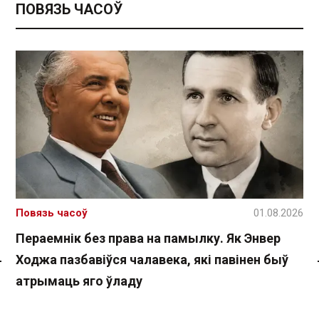
ПОВЯЗЬ ЧАСОЎ
Повязь часоў
01.08.2026
Пераемнік без права на памылку. Як Энвер
Ходжа пазбавіўся чалавека, які павінен быў
Спасылка без VPN
атрымаць яго ўладу