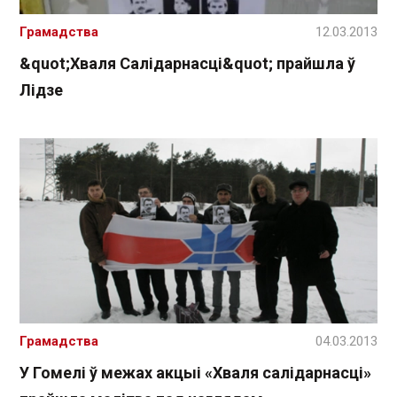
Грамадства
12.03.2013
&quot;Хваля Салідарнасці&quot; прайшла ў
Лідзе
Грамадства
04.03.2013
У Гомелі ў межах акцыі «Хваля салідарнасці»