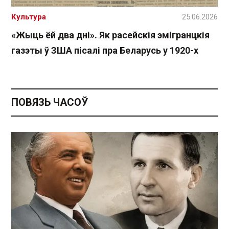
Культура
25.06.2026
«Жыць ёй два дні». Як расейскія эмігранцкія
газэты ў ЗША пісалі пра Беларусь у 1920-х
ПОВЯЗЬ ЧАСОЎ