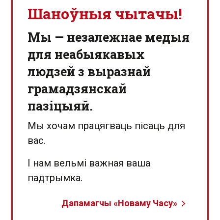
Шаноўныя чытачы!
Мы — незалежнае медыя
для неабыякавых
людзей з выразнай
грамадзянскай
пазіцыяй.
Мы хочам працягваць пісаць для
вас.
І нам вельмі важная ваша
падтрымка.
Дапамагчы «Новаму Часу»