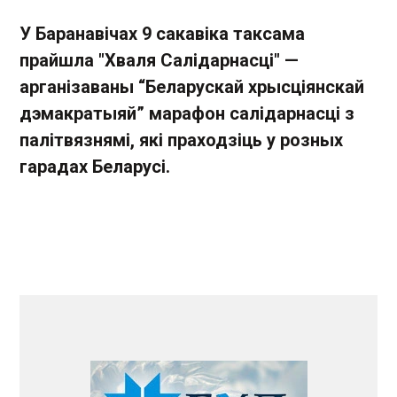
У Баранавічах 9 сакавіка таксама
прайшла "Хваля Салідарнасці" —
арганізаваны “Беларускай хрысціянскай
дэмакратыяй” марафон салідарнасці з
палітвязнямі, які праходзіць у розных
гарадах Беларусі.