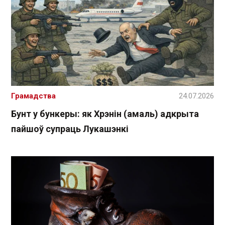
Грамадства
24.07.2026
Бунт у бункеры: як Хрэнін (амаль) адкрыта
пайшоў супраць Лукашэнкі