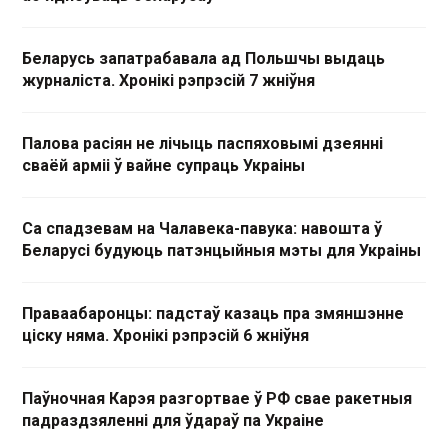
Беларусь запатрабавала ад Польшчы выдаць
журналіста. Хронікі рэпрэсій 7 жніўня
Палова расіян не лічыць паспяховымі дзеянні
сваёй арміі ў вайне супраць Украіны
Са спадзевам на Чалавека-павука: навошта ў
Беларусі будуюць патэнцыйныя мэты для Украіны
Праваабаронцы: падстаў казаць пра змяншэнне
ціску няма. Хронікі рэпрэсій 6 жніўня
Паўночная Карэя разгортвае ў РФ свае ракетныя
падраздзяленні для ўдараў па Украіне