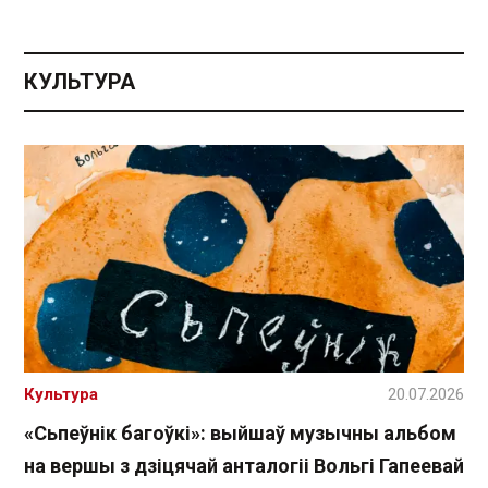
КУЛЬТУРА
Культура
20.07.2026
«Сьпеўнік багоўкі»: выйшаў музычны альбом
на вершы з дзіцячай анталогіі Вольгі Гапеевай