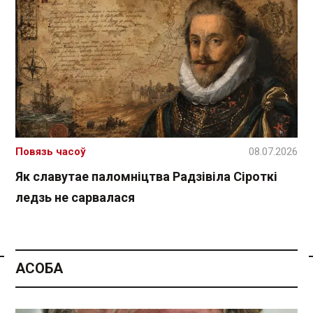
Повязь часоў
08.07.2026
Як славутае паломніцтва Радзівіла Сіроткі
ледзь не сарвалася
АСОБА
Спасылка без VPN