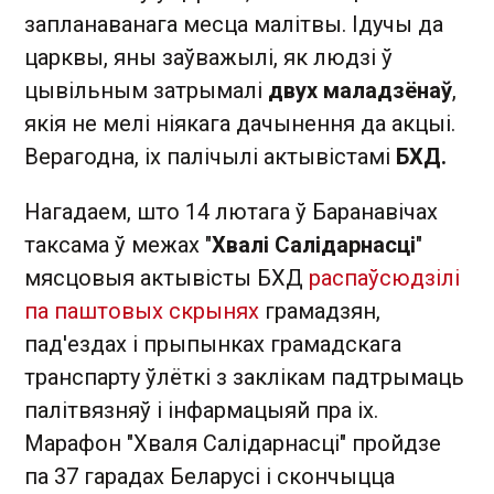
запланаванага месца малітвы. Ідучы да
царквы, яны заўважылі, як людзі ў
цывільным затрымалі
двух маладзёнаў
,
якія не мелі ніякага дачынення да акцыі.
Верагодна, іх палічылі актывістамі
БХД.
Нагадаем, што 14 лютага ў Баранавічах
таксама ў межах "
Хвалі Салідарнасці
"
мясцовыя актывісты БХД
распаўсюдзілі
па паштовых скрынях
грамадзян,
пад'ездах і прыпынках грамадскага
транспарту ўлёткі з заклікам падтрымаць
палітвязняў і інфармацыяй пра іх.
Марафон "Хваля Салідарнасці" пройдзе
па 37 гарадах Беларусі і скончыцца