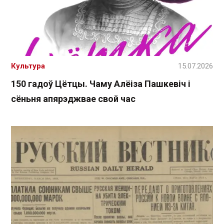
Культура
15.07.2026
150 гадоў Цётцы. Чаму Алёіза Пашкевіч і
сёньня апярэджвае свой час