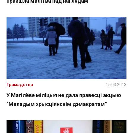
прайшла малітва пад наглядам
Грамадства
15.03.2013
У Магілёве міліцыя не дала правесці акцыю
“Маладым хрысціянскім дэмакратам”