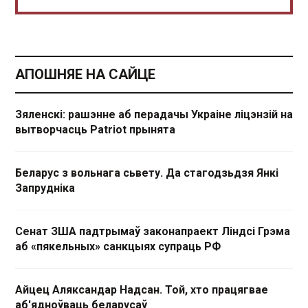
АПОШНЯЕ НА САЙЦЕ
Зяленскі: рашэнне аб перадачы Украіне ліцэнзій на
вытворчасць Patriot прынята
Беларус з вольнага сьвету. Да стагодзьдзя Янкі
Запрудніка
Сенат ЗША падтрымаў законапраект Ліндсі Грэма
аб «пякельных» санкцыях супраць РФ
Айцец Аляксандар Надсан. Той, хто працягвае
аб'ядноўваць беларусаў