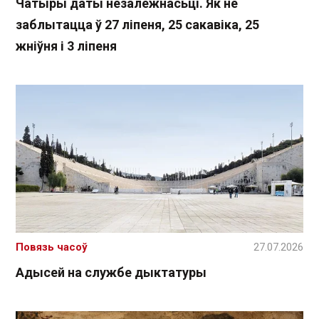
Чатыры даты незалежнасьці. Як не
заблытацца ў 27 ліпеня, 25 сакавіка, 25
жніўня і 3 ліпеня
Повязь часоў
27.07.2026
Адысей на службе дыктатуры