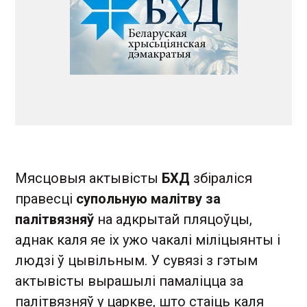
Мясцовыя актывісты
БХД
збіраліся
правесці
супольную малітву за
палітвязняў
на адкрытай пляцоўцы,
аднак каля яе іх ужо чакалі міліцыянты і
людзі ў цывільным. У сувязі з гэтым
актывісты вырашылі памаліцца за
палітвязняў у царкве, што стаіць каля