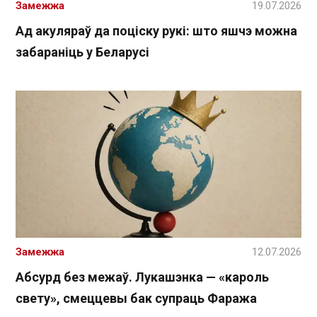
Замежжа
19.07.2026
Ад акуляраў да поціску рукі: што яшчэ можна
забараніць у Беларусі
Замежжа
12.07.2026
Абсурд без межаў. Лукашэнка — «кароль
свету», смеццевы бак супраць Фаража