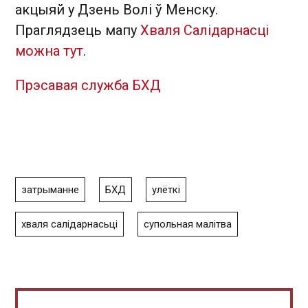
акцыяй у Дзень Волі ў Менску.
Праглядзець мапу
Хваля Салідарнасці
можна тут
.
Прэсавая служба БХД
затрыманне
БХД
улёткі
хваля салідарнасьці
супольная малітва