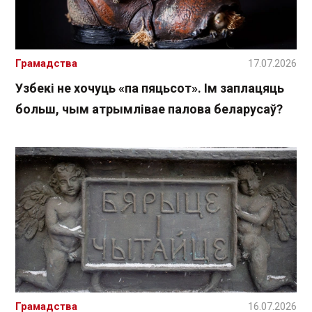
Грамадства
17.07.2026
Узбекі не хочуць «па пяцьсот». Ім заплацяць
больш, чым атрымлівае палова беларусаў?
Грамадства
16.07.2026