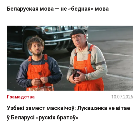
Беларуская мова — не «бедная» мова
Грамадства
10.07.2026
Узбекі замест масквічоў: Лукашэнка не вітае
ў Беларусі «рускіх братоў»