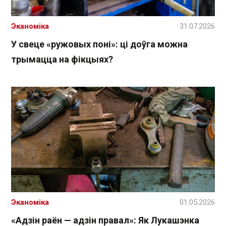
Эканоміка
31.07.2026
У свеце «ружовых поні»: ці доўга можна
трымацца на фікцыях?
Эканоміка
01.05.2026
«Адзін раён — адзін правал»: Як Лукашэнка