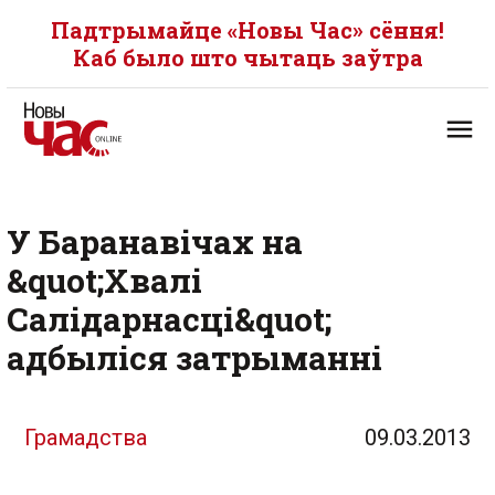
Падтрымайце «Новы Час» сёння!
Каб было што чытаць заўтра
У Баранавічах на
&quot;Хвалі
Салідарнасці&quot;
адбыліся затрыманні
Грамадства
09.03.2013