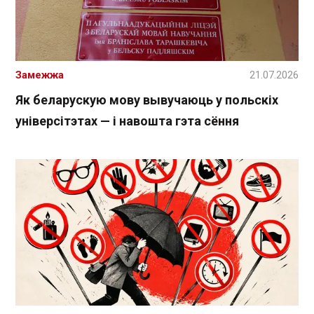
Замежжа
21.07.2026
Як беларускую мову вывучаюць у польскіх
універсітэтах — і навошта гэта сёння