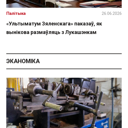
Палітыка
26.06.2026
«Ультыматум Зяленскага» паказаў, як
вынікова размаўляць з Лукашэнкам
ЭКАНОМІКА