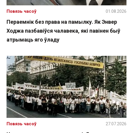
Повязь часоў
01.08.2026
Пераемнік без права на памылку. Як Энвер
Ходжа пазбавіўся чалавека, які павінен быў
атрымаць яго ўладу
Повязь часоў
27.07.2026