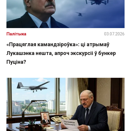
Палітыка
03.07.2026
«Працяглая камандзіроўка»: ці атрымаў
Лукашэнка нешта, апроч экскурсіі ў бункер
Пуціна?