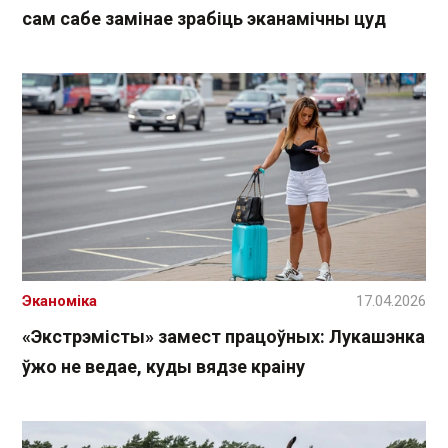
сам сабе замінае зрабіць эканамічны цуд
Эканоміка
17.04.2026
«Экстрэмісты» замест працоўных: Лукашэнка
ўжо не ведае, куды вядзе краіну