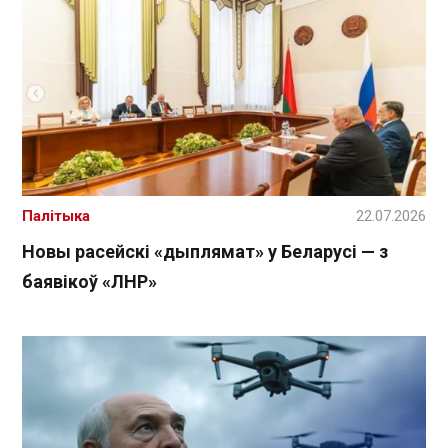
Палітыка
22.07.2026
Новы расейскі «дыплямат» у Беларусі — з
баявікоў «ЛНР»