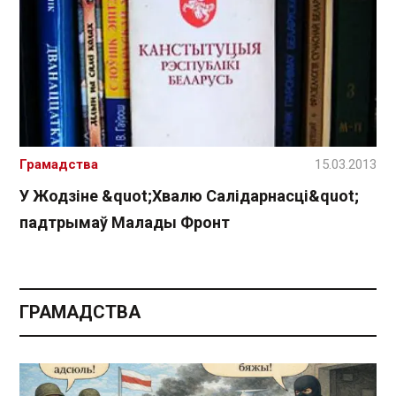
Грамадства
15.03.2013
У Жодзіне &quot;Хвалю Салідарнасці&quot;
падтрымаў Малады Фронт
ГРАМАДСТВА