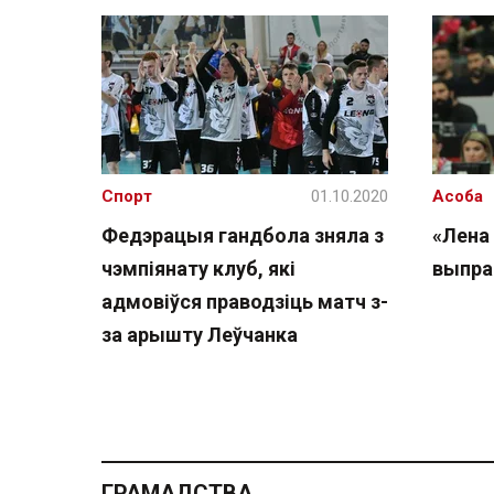
Спорт
01.10.2020
Асоба
Федэрацыя гандбола зняла з
«Лена
чэмпіянату клуб, які
выпра
адмовіўся праводзіць матч з-
за арышту Леўчанка
ГРАМАДСТВА