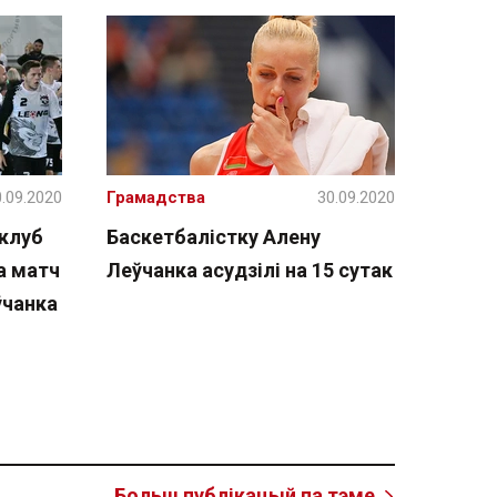
.09.2020
Грамадства
30.09.2020
 клуб
Баскетбалістку Алену
а матч
Леўчанка асудзілі на 15 сутак
ўчанка
Больш публікацый па тэме