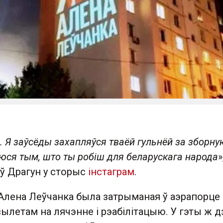
. Я заўсёды захапляўся тваёй гульнёй за зборну
юся тым, што ты робіш для беларускага народа
»
аў Драгун у сторыс
інстаграм
.
 Алена Леўчанка была затрыманая ў аэрапорце
ылетам на лячэнне і рэабілітацыю. У гэты ж д