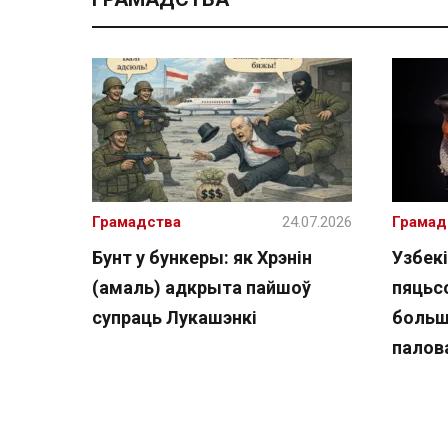
Грамадства
24.07.2026
Грамад
Бунт у бункеры: як Хрэнін
Узбекі
(амаль) адкрыта пайшоў
пяцьсо
супраць Лукашэнкі
больш
палов