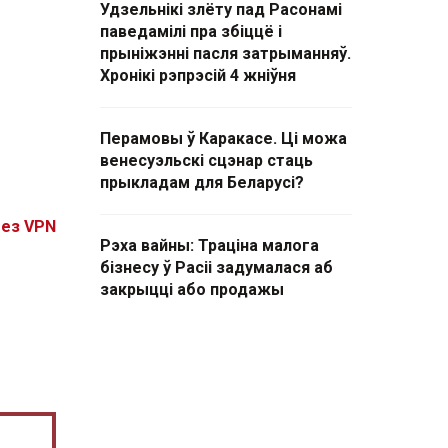
Удзельнікі злёту пад Расонамі
паведамілі пра збіццё і
прыніжэнні пасля затрыманняў.
Хронікі рэпрэсій 4 жніўня
Перамовы ў Каракасе. Ці можа
венесуэльскі сцэнар стаць
прыкладам для Беларусі?
без VPN
Рэха вайны: Траціна малога
бізнесу ў Расіі задумалася аб
закрыцці або продажы