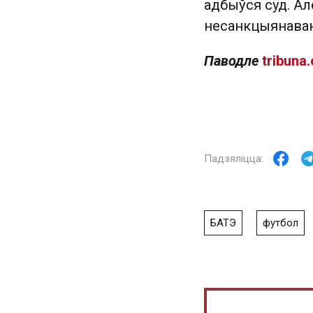
адбыўся суд. Ал
несанкцыянаван
Паводле
tribuna
БАТЭ
футбол