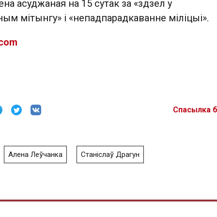
ена асуджаная на 15 сутак за «здзел у
ым мітынгу» і «непадпарадкаванне міліцыі».
.com
Спасылка 
Алена Леўчанка
Станіслаў Драгун