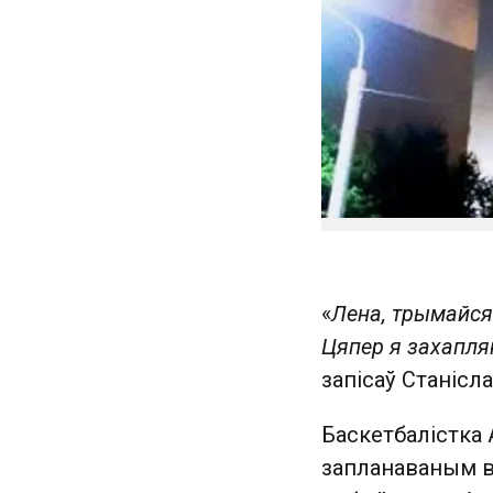
«
Лена, трымайся
Цяпер я захапля
запісаў Станісл
Баскетбалістка
запланаваным в