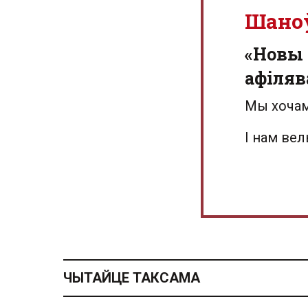
Шано
«Новы 
афіляв
Мы хочам
І нам ве
ЧЫТАЙЦЕ ТАКСАМА