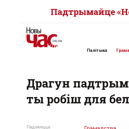
Падтрымайце «Но
Палітыка
Грам
Драгун падтрыма
ты робіш для бел
Грамадства