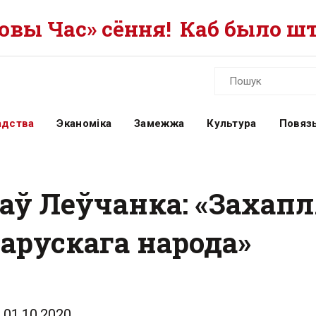
вы Час» сёння!
Каб было шт
адства
Эканоміка
Замежжа
Культура
Повязь
ў Леўчанка: «Захап
арускага народа»
01.10.2020