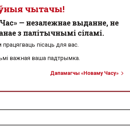
ўныя чытачы!
Час» — незалежнае выданне, не
анае з палітычнымі сіламі.
 працягваць пісаць для вас.
льмі важная ваша падтрымка.
Дапамагчы «Новаму Часу»