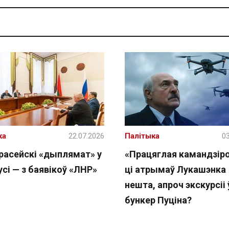
ка
22.07.2026
Палітыка
03
расейскі «дыплямат» у
«Працяглая камандзіро
сі — з баявікоў «ЛНР»
ці атрымаў Лукашэнка
нешта, апроч экскурсіі 
бункер Пуціна?