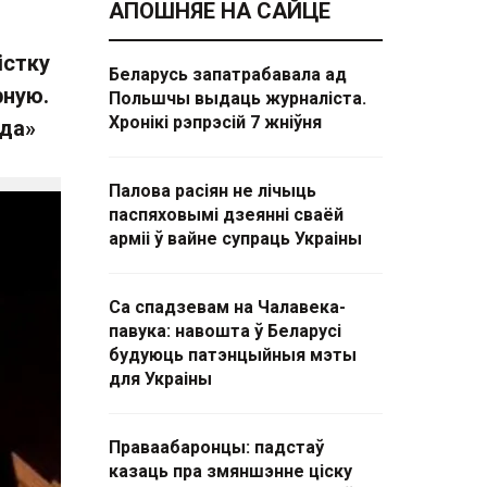
АПОШНЯЕ НА САЙЦЕ
істку
Беларусь запатрабавала ад
рную.
Польшчы выдаць журналіста.
Хронікі рэпрэсій 7 жніўня
ода»
Палова расіян не лічыць
паспяховымі дзеянні сваёй
арміі ў вайне супраць Украіны
Са спадзевам на Чалавека-
павука: навошта ў Беларусі
будуюць патэнцыйныя мэты
для Украіны
Праваабаронцы: падстаў
казаць пра змяншэнне ціску