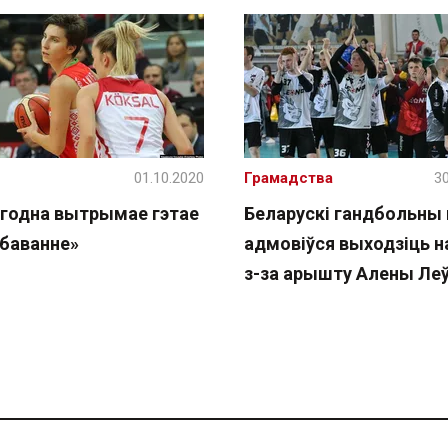
01.10.2020
Грамадства
30
 годна вытрымае гэтае
Беларускі гандбольны
баванне»
адмовіўся выходзіць н
з-за арышту Алены Ле