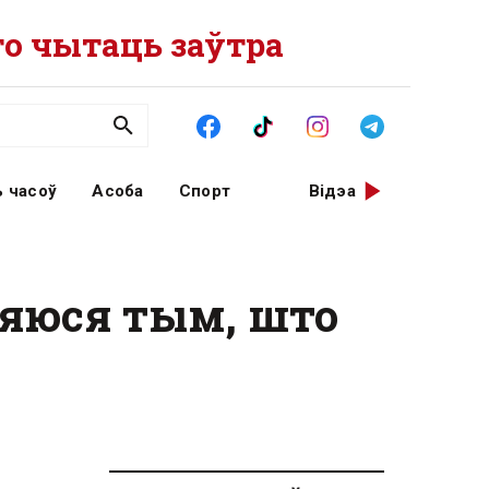
о чытаць заўтра
 часоў
Асоба
Спорт
Відэа
ляюся тым, што