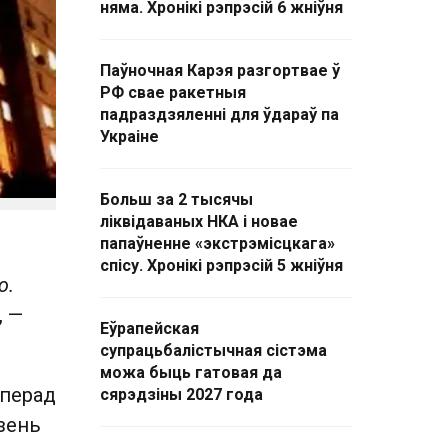
няма. Хронікі рэпрэсій 6 жніўня
Паўночная Карэя разгортвае ў
РФ свае ракетныя
падраздзяленні для ўдараў па
Украіне
Больш за 2 тысячы
ліквідаваных НКА і новае
папаўненне «экстрэмісцкага»
спісу. Хронікі рэпрэсій 5 жніўня
ю.
, —
Еўрапейская
супрацьбалістычная сістэма
можа быць гатовая да
 перад
сярэдзіны 2027 года
зень