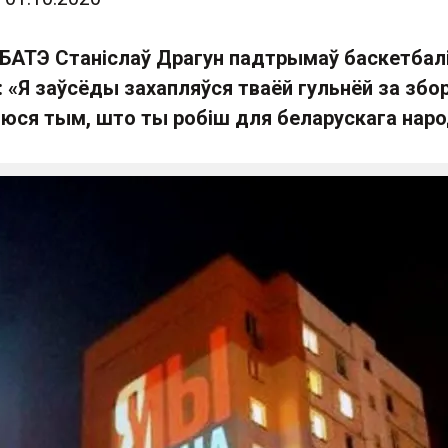
ў БАТЭ Станіслаў Драгун падтрымаў баскетбал
 «Я заўсёды захапляўся тваёй гульнёй за збо
яюся тым, што ты робіш для беларускага нар