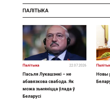
ПАЛІТЫКА
Палітыка
22.07.2026
Паліты
Пасьля Лукашэнкі – не
Новы 
абавязкова свабода. Як
Белару
можа зьмяніцца ўлада ў
Беларусі