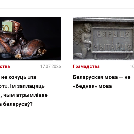
ства
17.07.2026
Грамадства
16
 не хочуць «па
Беларуская мова — не
т». Ім заплацяць
«бедная» мова
, чым атрымлівае
а беларусаў?