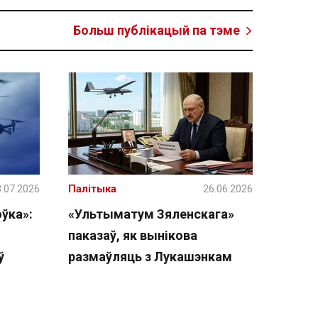
Больш публікацый па тэме
.07.2026
Палітыка
26.06.2026
ўка»:
«Ультыматум Зяленскага»
паказаў, як вынікова
ў
размаўляць з Лукашэнкам