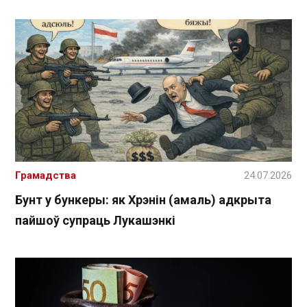
Грамадства
24.07.2026
Бунт у бункеры: як Хрэнін (амаль) адкрыта
пайшоў супраць Лукашэнкі