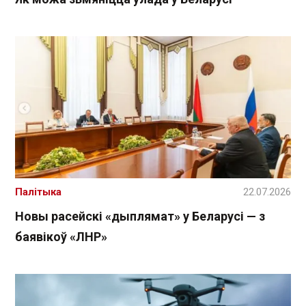
Палітыка
22.07.2026
Новы расейскі «дыплямат» у Беларусі — з
баявікоў «ЛНР»