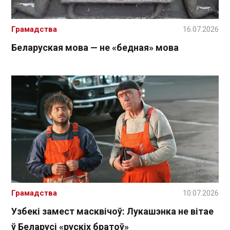
Грамадства
16.07.2026
Беларуская мова — не «бедная» мова
Грамадства
10.07.2026
Узбекі замест масквічоў: Лукашэнка не вітае
ў Беларусі «рускіх братоў»