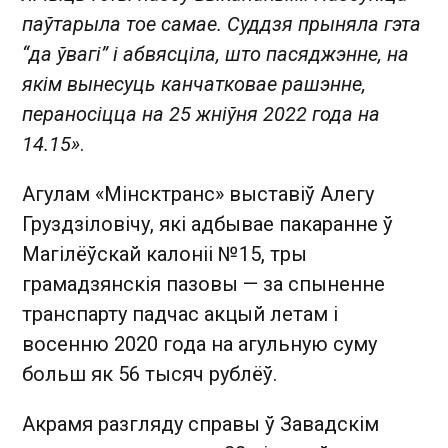
паўтарыла тое самае. Суддзя прыняла гэта
“да ўвагі” і абвясціла, што пасяджэнне, на
якім вынесуць канчатковае рашэнне,
пераносіцца на 25 жніўня 2022 года на
14.15»
.
Агулам «Мінсктранс» выставіў Алегу
Груздзіловічу, які адбывае пакаранне ў
Магілёўскай калоніі №15, тры
грамадзянскія пазовы — за спыненне
транспарту падчас акцый летам і
восенню 2020 года на агульную суму
больш як 56 тысяч рублёў.
Акрамя разгляду справы ў Завадскім