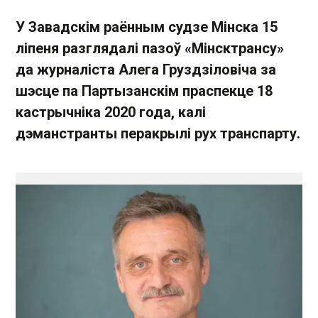
У Завадскім раённым судзе Мінска 15
ліпеня разглядалі пазоў «Мінсктрансу»
да журналіста Алега Груздзіловіча за
шэсце па Партызанскім праспекце 18
кастрычніка 2020 года, калі
дэманстранты перакрылі рух транспарту.