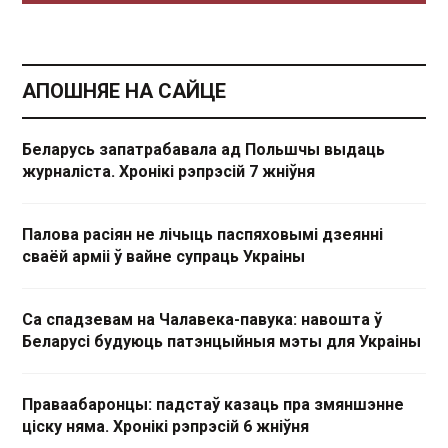
АПОШНЯЕ НА САЙЦЕ
Беларусь запатрабавала ад Польшчы выдаць
журналіста. Хронікі рэпрэсій 7 жніўня
Палова расіян не лічыць паспяховымі дзеянні
сваёй арміі ў вайне супраць Украіны
Са спадзевам на Чалавека-павука: навошта ў
Беларусі будуюць патэнцыйныя мэты для Украіны
Праваабаронцы: падстаў казаць пра змяншэнне
ціску няма. Хронікі рэпрэсій 6 жніўня