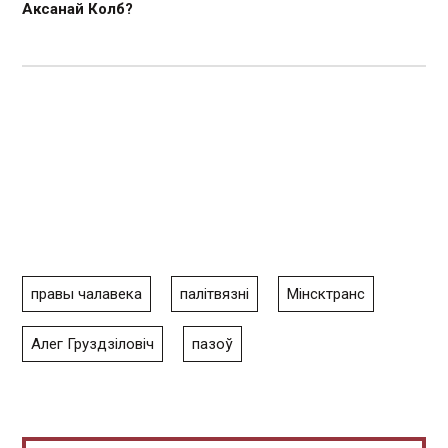
Аксанай Колб?
правы чалавека
палітвязні
Мінсктранс
Алег Груздзіловіч
пазоў