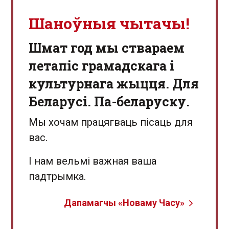
Шаноўныя чытачы!
Шмат год мы ствараем
летапіс грамадскага і
культурнага жыцця. Для
Беларусі. Па-беларуску.
Мы хочам працягваць пісаць для
вас.
І нам вельмі важная ваша
падтрымка.
Дапамагчы «Новаму Часу»