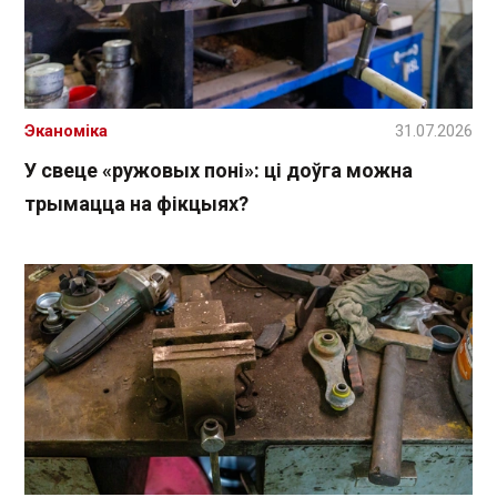
Эканоміка
31.07.2026
У свеце «ружовых поні»: ці доўга можна
трымацца на фікцыях?