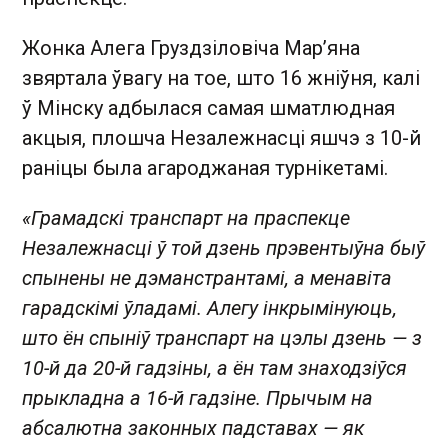
Жонка Алега Груздзіловіча Мар’яна
звяртала ўвагу на тое, што 16 жніўня, калі
ў Мінску адбылася самая шматлюдная
акцыя, плошча Незалежнасці яшчэ з 10-й
раніцы была агароджаная турнікетамі.
«Грамадскі транспарт на праспекце
Незалежнасці ў той дзень прэвентыўна быў
спынены не дэманстрантамі, а менавіта
гарадскімі ўладамі. Алегу інкрымінуюць,
што ён спыніў транспарт на цэлы дзень — з
10-й да 20-й гадзіны, а ён там знаходзіўся
прыкладна а 16-й гадзіне. Прычым на
абсалютна законных падставах — як