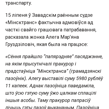
транcпарту.
15 ліпеня ў Завадскім раённым судзе
«Мінсктранс» фактычна адмовіўся ад
часткі свайго грашовага патрабавання,
расказала жонка Алега Мар’яна
Груздзіловіч, якая была на працэсе:
«Сёння прайшло “папярэдняе” пасяджэнне,
на якім прысутнічалі пракурор і
прадстаўніца “Мінсктранса” (грамадзянскі
пазоўнік). Алегу выставілі суму 5980 рублёў
11 капеек. Аднак пазоўніца паведаміла,
што ўсю гэтую суму ўжо цалкам сплацілі
іншыя асобы. Таму пракурор папрасіў
лічыць гэты пазоў выкананым. Пазоўніца