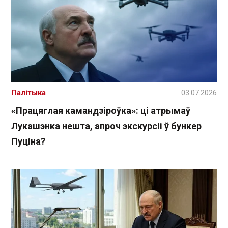
Палітыка
03.07.2026
«Працяглая камандзіроўка»: ці атрымаў
Лукашэнка нешта, апроч экскурсіі ў бункер
Пуціна?