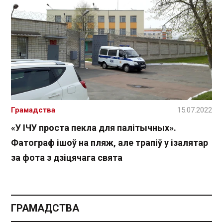
Грамадства
15.07.2022
«У ІЧУ проста пекла для палітычных».
Фатограф ішоў на пляж, але трапіў у ізалятар
за фота з дзіцячага свята
ГРАМАДСТВА