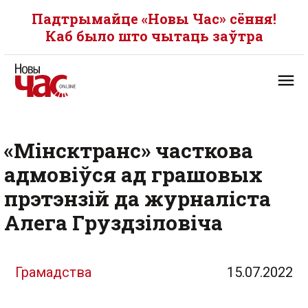
Падтрымайце «Новы Час» сёння!
Каб было што чытаць заўтра
«Мінсктранс» часткова
адмовіўся ад грашовых
прэтэнзій да журналіста
Алега Груздзіловіча
Грамадства
15.07.2022