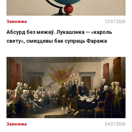
Замежжа
12.07.2026
Абсурд без межаў. Лукашэнка — «кароль
свету», смеццевы бак супраць Фаража
Замежжа
04.07.2026