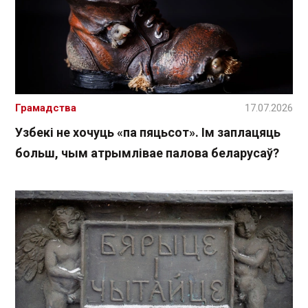
Грамадства
17.07.2026
Узбекі не хочуць «па пяцьсот». Ім заплацяць
больш, чым атрымлівае палова беларусаў?