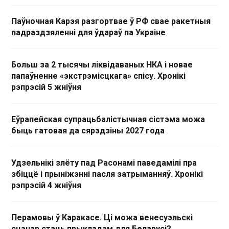
Паўночная Карэя разгортвае ў РФ свае ракетныя
падраздзяленні для ўдараў па Украіне
Больш за 2 тысячы ліквідаваных НКА і новае
папаўненне «экстрэмісцкага» спісу. Хронікі
рэпрэсій 5 жніўня
Еўрапейская супрацьбалістычная сістэма можа
быць гатовая да сярэдзіны 2027 года
Удзельнікі злёту пад Расонамі паведамілі пра
збіццё і прыніжэнні пасля затрыманняў. Хронікі
рэпрэсій 4 жніўня
Перамовы ў Каракасе. Ці можа венесуэльскі
сцэнар стаць прыкладам для Беларусі?