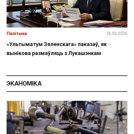
Палітыка
26.06.2026
«Ультыматум Зяленскага» паказаў, як
вынікова размаўляць з Лукашэнкам
ЭКАНОМІКА