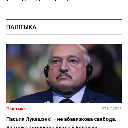
ПАЛІТЫКА
Палітыка
22.07.2026
Пасьля Лукашэнкі – не абавязкова свабода.
Як можа зьмяніцца ўлада ў Беларусі