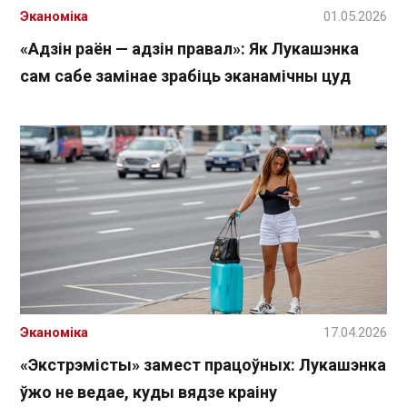
Эканоміка
01.05.2026
«Адзін раён — адзін правал»: Як Лукашэнка
сам сабе замінае зрабіць эканамічны цуд
Эканоміка
17.04.2026
«Экстрэмісты» замест працоўных: Лукашэнка
ўжо не ведае, куды вядзе краіну