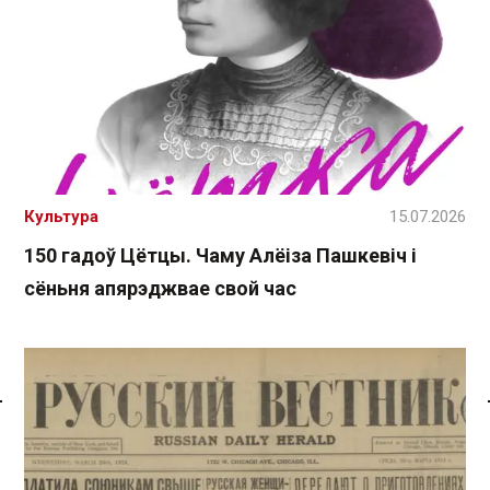
Культура
15.07.2026
150 гадоў Цётцы. Чаму Алёіза Пашкевіч і
сёньня апярэджвае свой час
Спасылка без VPN