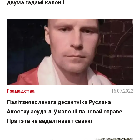
двума гадамі калоніі
Грамадства
16.07.2022
Палітзняволенага дэсантніка Руслана
Акостку асудзілі ў калоніі па новай справе.
Пра гэта не ведалі нават сваякі