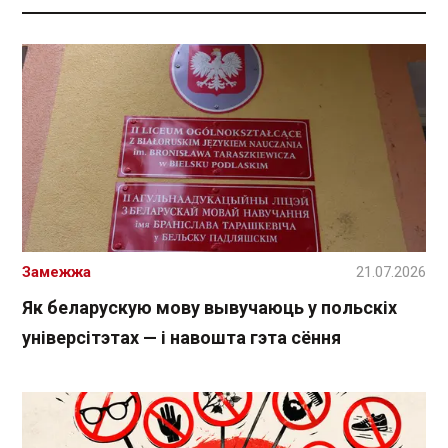
Замежжа
21.07.2026
Як беларускую мову вывучаюць у польскіх
універсітэтах — і навошта гэта сёння