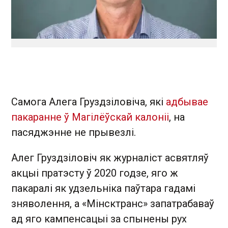
Самога Алега Груздзіловіча, які
адбывае
пакаранне ў Магілёўскай калоніі
, на
пасяджэнне не прывезлі.
Алег Груздзіловіч як журналіст асвятляў
акцыі пратэсту ў 2020 годзе, яго ж
пакаралі як удзельніка паўтара гадамі
зняволення, а «Мінсктранс» запатрабаваў
ад яго кампенсацыі за спынены рух