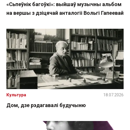
«Сьпеўнік багоўкі»: выйшаў музычны альбом
на вершы з дзіцячай анталогіі Вольгі Гапеевай
Культура
18.07.2026
Дом, дзе рэдагавалі будучыню