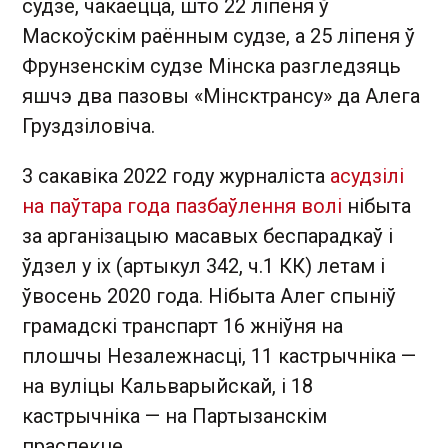
судзе, чакаецца, што 22 ліпеня ў
Маскоўскім раённым судзе, а 25 ліпеня ў
Фрунзенскім судзе Мінска разгледзяць
яшчэ два пазовы «Мінсктрансу» да Алега
Груздзіловіча.
3 сакавіка 2022 году журналіста
асудзілі
на паўтара года пазбаўлення волі
нібыта
за арганізацыю масавых беспарадкаў і
ўдзел у іх (артыкул 342, ч.1 КК) летам і
ўвосень 2020 года. Нібыта Алег спыніў
грамадскі транспарт 16 жніўня на
плошчы Незалежнасці, 11 кастрычніка —
на вуліцы Кальварыйскай, і 18
кастрычніка — на Партызанскім
праспекце.