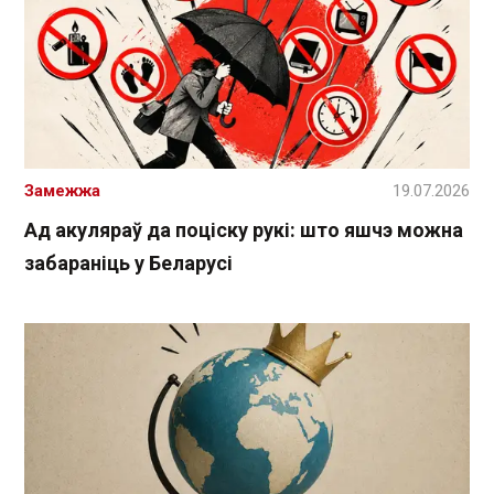
Замежжа
19.07.2026
Ад акуляраў да поціску рукі: што яшчэ можна
забараніць у Беларусі