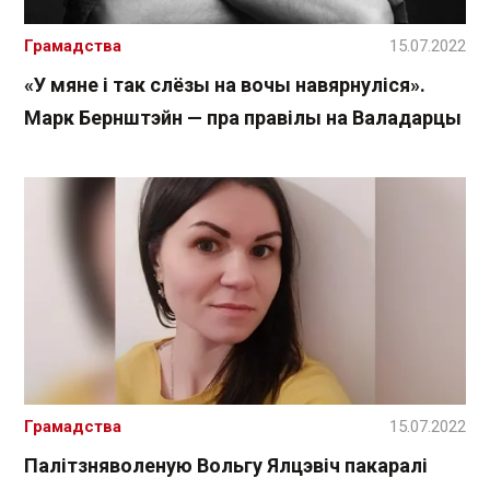
Грамадства
15.07.2022
«У мяне і так слёзы на вочы навярнуліся».
Марк Бернштэйн — пра правілы на Валадарцы
Грамадства
15.07.2022
Палітзняволеную Вольгу Ялцэвіч пакаралі