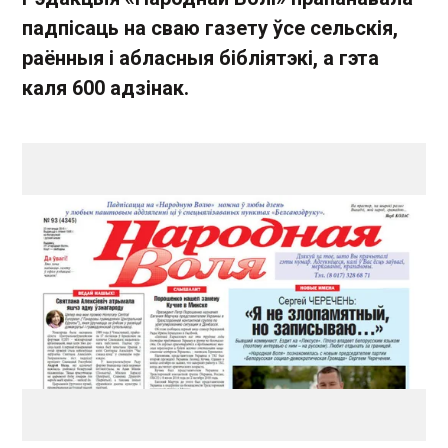
падпісаць на сваю газету ўсе сельскія,
раённыя і абласныя бібліятэкі, а гэта
каля 600 адзінак.