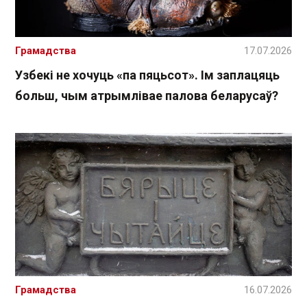
Грамадства
17.07.2026
Узбекі не хочуць «па пяцьсот». Ім заплацяць
больш, чым атрымлівае палова беларусаў?
Грамадства
16.07.2026