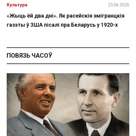
Культура
25.06.2026
«Жыць ёй два дні». Як расейскія эмігранцкія
газэты ў ЗША пісалі пра Беларусь у 1920-х
ПОВЯЗЬ ЧАСОЎ