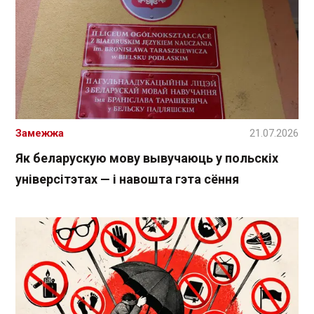
Замежжа
21.07.2026
Як беларускую мову вывучаюць у польскіх
універсітэтах — і навошта гэта сёння