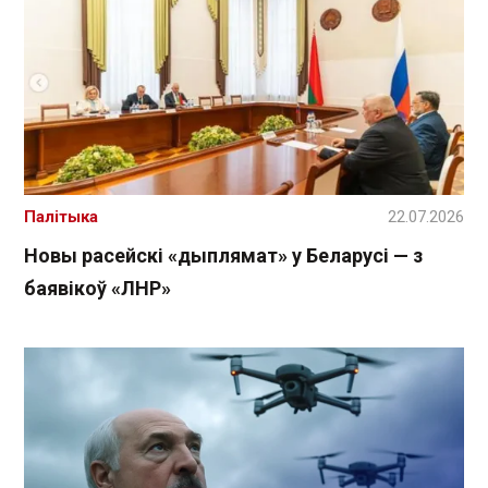
Палітыка
22.07.2026
Новы расейскі «дыплямат» у Беларусі — з
баявікоў «ЛНР»