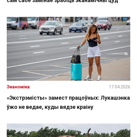
сам сабе замінае зрабіць эканамічны цуд
Эканоміка
17.04.2026
«Экстрэмісты» замест працоўных: Лукашэнка
ўжо не ведае, куды вядзе краіну