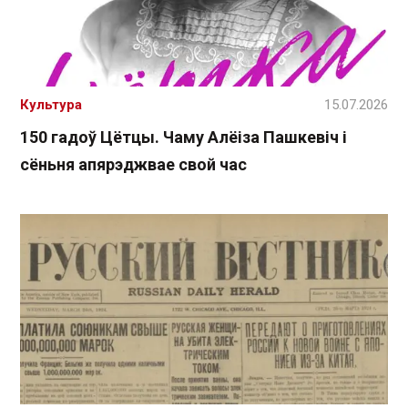
Культура
15.07.2026
150 гадоў Цётцы. Чаму Алёіза Пашкевіч і
сёньня апярэджвае свой час