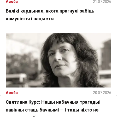
Асоба
21.07.2026
Вялікі кардынал, якога прагнулі забіць
камуністы і нацысты
Асоба
20.07.2026
Спасылка без VPN
Святлана Курс: Нашы нябачныя трагедыі
павінны стаць бачнымі — і тады ніхто не