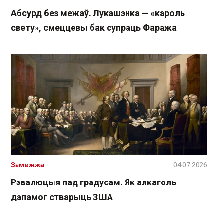
Абсурд без межаў. Лукашэнка — «кароль
свету», смеццевы бак супраць Фаража
Замежжа
04.07.2026
Рэвалюцыя пад градусам. Як алкаголь
дапамог стварыць ЗША