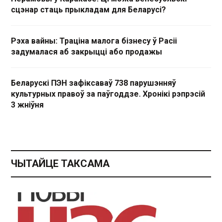
сцэнар стаць прыкладам для Беларусі?
Рэха вайны: Траціна малога бізнесу ў Расіі
задумалася аб закрыцці або продажы
Беларускі ПЭН зафіксаваў 738 парушэнняў
культурных правоў за паўгоддзе. Хронікі рэпрэсій
3 жніўня
ЧЫТАЙЦЕ ТАКСАМА