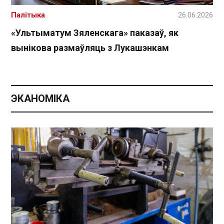
Палітыка
26.06.2026
«Ультыматум Зяленскага» паказаў, як
вынікова размаўляць з Лукашэнкам
ЭКАНОМІКА