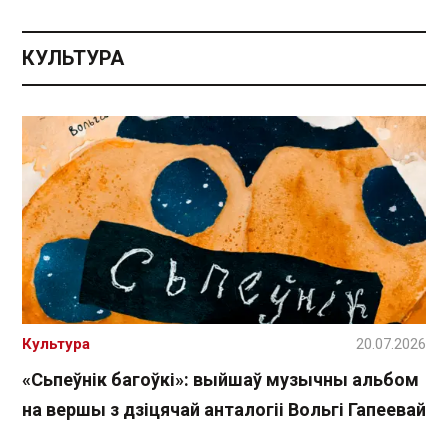
КУЛЬТУРА
Культура
20.07.2026
«Сьпеўнік багоўкі»: выйшаў музычны альбом
на вершы з дзіцячай анталогіі Вольгі Гапеевай