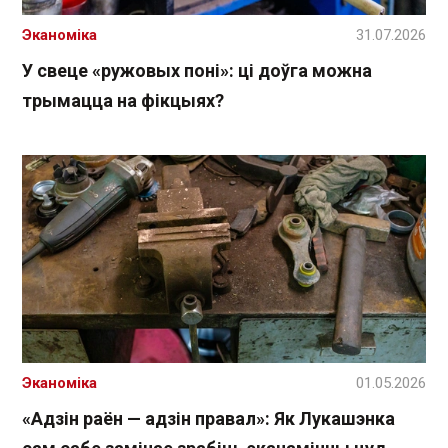
Эканоміка
31.07.2026
У свеце «ружовых поні»: ці доўга можна
трымацца на фікцыях?
Эканоміка
01.05.2026
«Адзін раён — адзін правал»: Як Лукашэнка