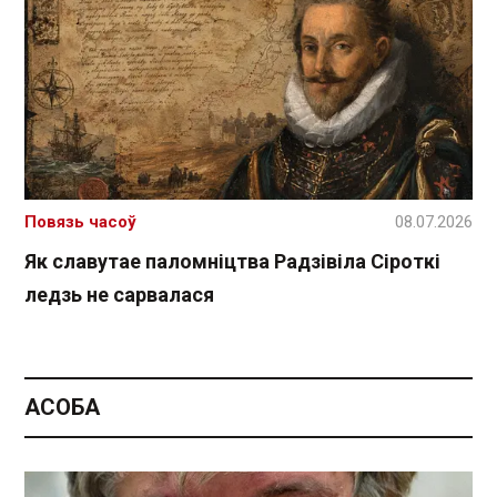
Повязь часоў
08.07.2026
Як славутае паломніцтва Радзівіла Сіроткі
ледзь не сарвалася
АСОБА