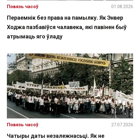
Повязь часоў
01.08.2026
Пераемнік без права на памылку. Як Энвер
Ходжа пазбавіўся чалавека, які павінен быў
атрымаць яго ўладу
Повязь часоў
27.07.2026
Чатыры даты незалежнасьці. Як не