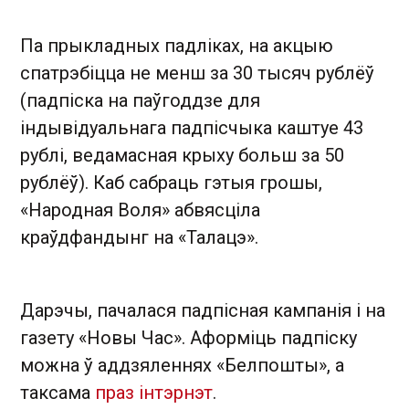
Па прыкладных падліках, на акцыю
спатрэбіцца не менш за 30 тысяч рублёў
(падпіска на паўгоддзе для
індывідуальнага падпісчыка каштуе 43
рублі, ведамасная крыху больш за 50
рублёў). Каб сабраць гэтыя грошы,
«Народная Воля» абвясціла
краўдфандынг на «Талацэ».
Дарэчы, пачалася падпісная кампанія і на
газету «Новы Час». Аформіць падпіску
можна ў аддзяленнях «Белпошты», а
таксама
праз інтэрнэт
.