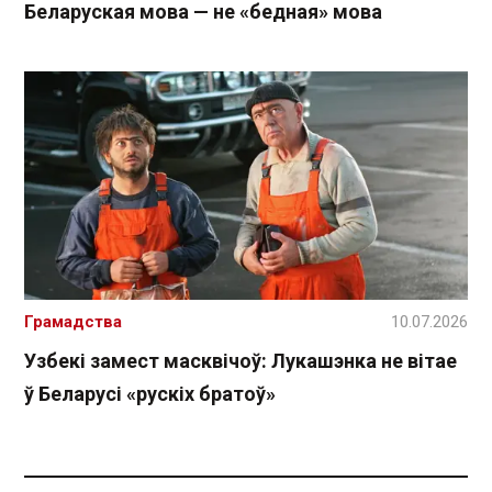
Беларуская мова — не «бедная» мова
Грамадства
10.07.2026
Узбекі замест масквічоў: Лукашэнка не вітае
ў Беларусі «рускіх братоў»