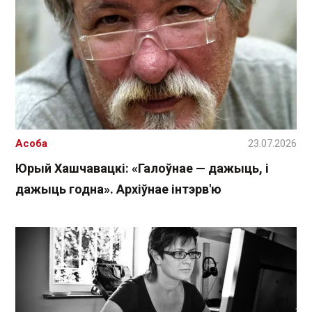
Асоба
23.07.2026
Юрый Хашчавацкі: «Галоўнае — дажыць, і
дажыць годна». Архіўнае інтэрв'ю