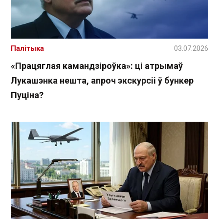
Палітыка
03.07.2026
«Працяглая камандзіроўка»: ці атрымаў
Лукашэнка нешта, апроч экскурсіі ў бункер
Пуціна?