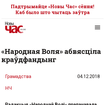
Падтрымайце «Новы Час» сёння!
Каб было што чытаць заўтра
«Народная Воля» абвясціла
краўдфандынг
Грамадства
04.12.2018
НЧ
Рэдакцыя «Народнай Волі» прапанавала