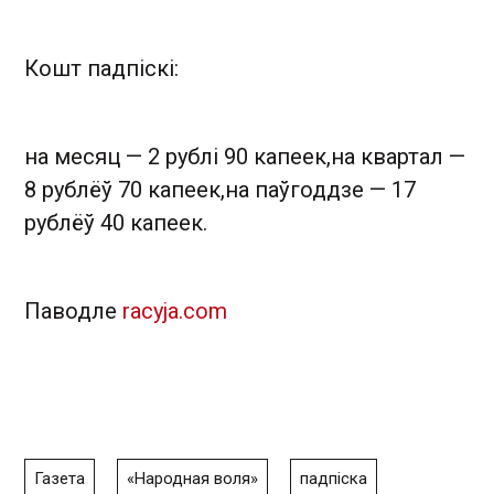
Кошт падпіскі:
на месяц — 2 рублі 90 капеек,на квартал —
8 рублёў 70 капеек,на паўгоддзе — 17
рублёў 40 капеек.
Паводле
racyja.com
Газета
«Народная воля»
падпіска