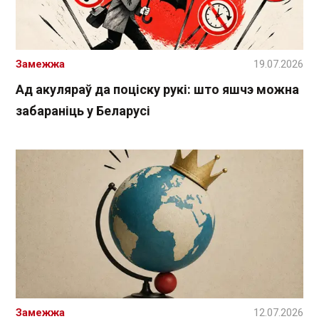
Замежжа
19.07.2026
Ад акуляраў да поціску рукі: што яшчэ можна
забараніць у Беларусі
Замежжа
12.07.2026