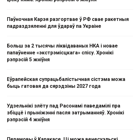
Паўночная Карэя разгортвае ў РФ свае ракетныя
падраздзяленні для ўдараў па Украіне
Больш за 2 тысячы ліквідаваных НКА і новае
папаўненне «экстрэмісцкага» спісу. Хронікі
рэпрэсій 5 жніўня
Еўрапейская супрацьбалістычная сістэма можа
быць гатовая да сярэдзіны 2027 года
Удзельнікі злёту пад Расонамі паведамілі пра
збіццё і прыніжэнні пасля затрыманняў. Хронікі
рэпрэсій 4 жніўня
Перамовы ў Каракасе. Ці можа венесуэльскі