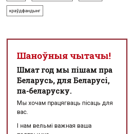
краўдфандынг
Шаноўныя чытачы!
Шмат год мы пішам пра
Беларусь, для Беларусі,
па-беларуску.
Мы хочам працягваць пісаць для
вас.
І нам вельмі важная ваша