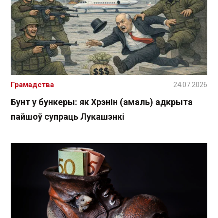
Грамадства
24.07.2026
Бунт у бункеры: як Хрэнін (амаль) адкрыта
пайшоў супраць Лукашэнкі