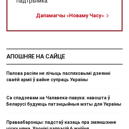
падтрымка.
Дапамагчы «Новаму Часу»
АПОШНЯЕ НА САЙЦЕ
Палова расіян не лічыць паспяховымі дзеянні
сваёй арміі ў вайне супраць Украіны
Са спадзевам на Чалавека-павука: навошта ў
Беларусі будуюць патэнцыйныя мэты для Украіны
Праваабаронцы: падстаў казаць пра змяншэнне
ціску няма. Хронікі рэпрэсій 6 жніўня