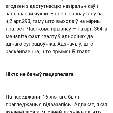
згодзен з адстутнасцю назіральнікаў і
завышанай яўкай. Ён не прызнаў віну па
ч.2 арт.293, таму што выходзіў на мірны
пратэст. Часткова прызнаў — па арт. 364: а
менавіта факт гвалту ў адносінах да
аднаго супрацоўніка. Адзначыў, што
раскайваецца, што прымяніў гвалт.
Ніхто не бачыў пацярпелага
На паседжанні 16 лютага былі
прагледжаныя відэазапісы. Адвакат, якая
азнаёмілася з імі раней, адзначыла, что