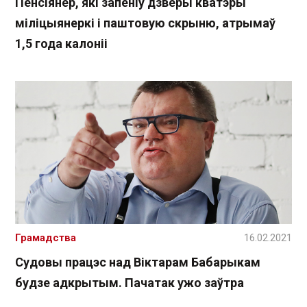
Пенсіянер, які запеніў дзверы кватэры
міліцыянеркі і паштовую скрыню, атрымаў
1,5 года калоніі
Грамадства
16.02.2021
Судовы працэс над Віктарам Бабарыкам
будзе адкрытым. Пачатак ужо заўтра