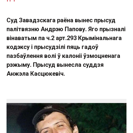
Суд Завадзскага раёна вынес прысуд
палітвязню Андрэю Папову. Яго прызналі
вінаватым па ч.2 арт.293 Крымінальнага
кодэксу і прысудзілі пяць гадоў
пазбаўлення волі ў калоніі ўзмоцненага
рэжыму. Прысуд вынесла суддзя
Анжэла Касцюкевіч.