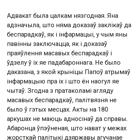
Адвакат была цалкам нязгодная. Яна
адзначыла, што няма доказаў заклікаў да
беспарадкаў, як і інфармацыі, у чым яны
павінны заключацца, як і доказаў
праяўлення масавых беспарадкаў і
ўдзелу ў іх яе падабароннага. Не было
даказана, з якой крыніцы Папоў атрымаў
інфармацыю пра іх і што ён наогул яе
чытаў. Згодна з пратаколамі агляду
масавых беспарадкаў, палітвязня не
было ў гэтых месцах. Акты на 180
аркушах не маюць адносінаў да справы.
Абаронца ўпэўненая, што нават у межах
жорсткай палітыкі дзяржавы агучанае