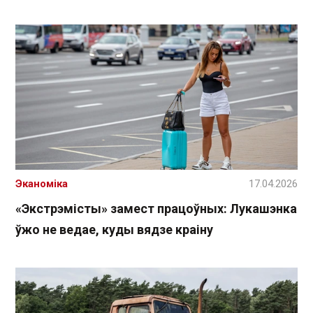
Эканоміка
17.04.2026
«Экстрэмісты» замест працоўных: Лукашэнка
ўжо не ведае, куды вядзе краіну