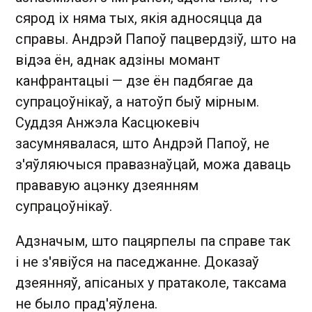
сярод іх няма тых, якія адносяцца да
справы. Андрэй Папоў пацвердзіў, што на
відэа ён, аднак адзіны момант
канфрантацыі — дзе ён падбягае да
супрацоўнікаў, а натоўп быў мірным.
Суддзя Анжэла Касцюкевіч
засумнявалася, што Андрэй Папоў, не
з'яўляючыся правазнаўцай, можа даваць
прававую ацэнку дзеянням
супрацоўнікаў.
Адзначым, што пацярпелы па справе так
і не з'явіўся на паседжанне. Доказаў
дзеянняў, апісаных у пратаколе, таксама
не было прад'яўлена.