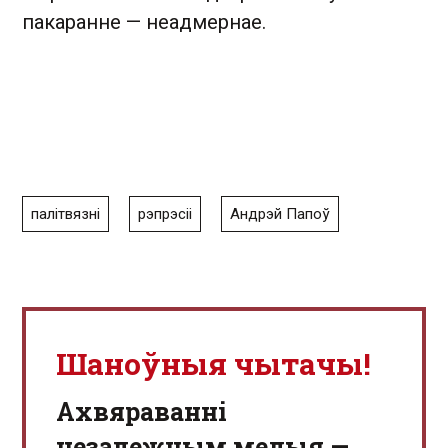
пакаранне — неадмернае.
палітвязні
рэпрэсіі
Андрэй Папоў
Шаноўныя чытачы!
Aхвяраванні
незалежным медыя —