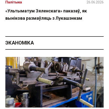
Палітыка
26.06.2026
«Ультыматум Зяленскага» паказаў, як
вынікова размаўляць з Лукашэнкам
ЭКАНОМІКА