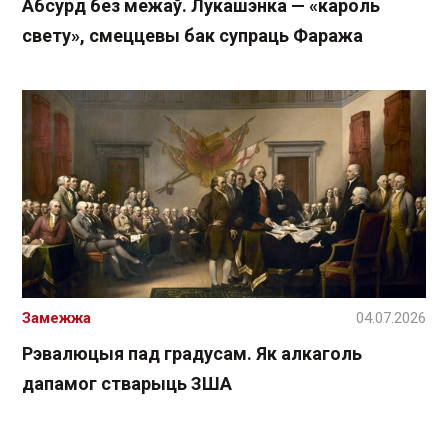
Абсурд без межаў. Лукашэнка — «кароль
свету», смеццевы бак супраць Фаража
Замежжа
04.07.2026
Рэвалюцыя пад градусам. Як алкаголь
дапамог стварыць ЗША