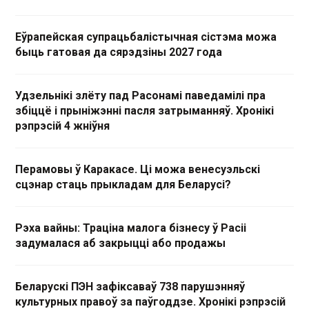
Еўрапейская супрацьбалістычная сістэма можа
быць гатовая да сярэдзіны 2027 года
Удзельнікі злёту пад Расонамі паведамілі пра
збіццё і прыніжэнні пасля затрыманняў. Хронікі
рэпрэсій 4 жніўня
Перамовы ў Каракасе. Ці можа венесуэльскі
сцэнар стаць прыкладам для Беларусі?
Рэха вайны: Траціна малога бізнесу ў Расіі
задумалася аб закрыцці або продажы
Беларускі ПЭН зафіксаваў 738 парушэнняў
культурных правоў за паўгоддзе. Хронікі рэпрэсій