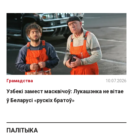
Грамадства
10.07.2026
Узбекі замест масквічоў: Лукашэнка не вітае
ў Беларусі «рускіх братоў»
ПАЛІТЫКА