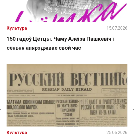
Культура
15.07.2026
150 гадоў Цётцы. Чаму Алёіза Пашкевіч і
сёньня апярэджвае свой час
Спасылка без VPN
Культура
25.06.2026