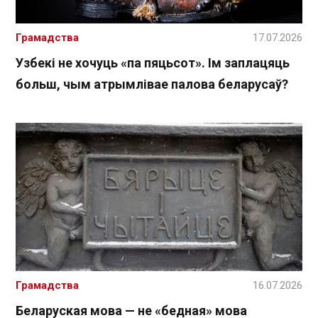
Грамадства
17.07.2026
Узбекі не хочуць «па пяцьсот». Ім заплацяць
больш, чым атрымлівае палова беларусаў?
Грамадства
16.07.2026
Беларуская мова — не «бедная» мова