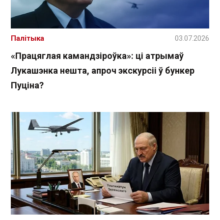
Палітыка
03.07.2026
«Працяглая камандзіроўка»: ці атрымаў
Лукашэнка нешта, апроч экскурсіі ў бункер
Пуціна?