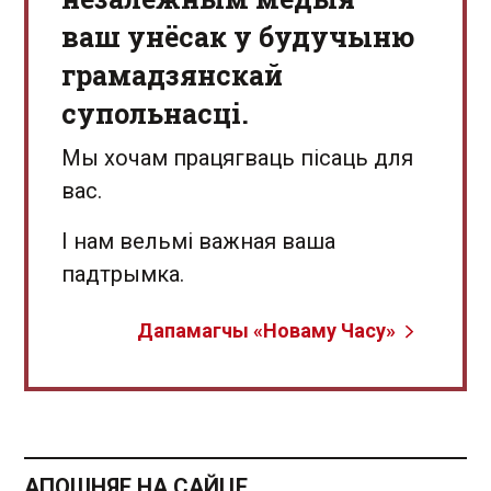
ваш унёсак у будучыню
грамадзянскай
супольнасці.
Мы хочам працягваць пісаць для
вас.
І нам вельмі важная ваша
падтрымка.
Дапамагчы «Новаму Часу»
АПОШНЯЕ НА САЙЦЕ