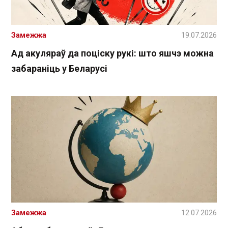
Замежжа
19.07.2026
Ад акуляраў да поціску рукі: што яшчэ можна
забараніць у Беларусі
Замежжа
12.07.2026