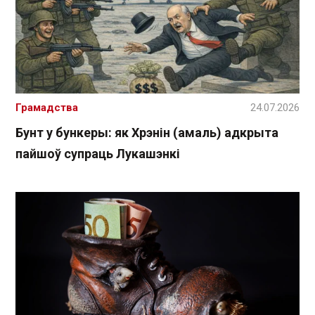
Грамадства
24.07.2026
Бунт у бункеры: як Хрэнін (амаль) адкрыта
пайшоў супраць Лукашэнкі