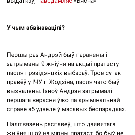
выдаткаў,
паведамляе
«Вясна».
У чым абвінавацілі?
Першы раз Андрэй быў паранены і
затрыманы 9 жніўня на акцыі пратэсту
пасля прэзідэнцкіх выбараў. Трое сутак
правёў у ІЧУ г. Жодзіна, пасля чаго быў
вызвалены. Ізноў Андрэя затрымалі
першага верасня ўжо па крымінальнай
справе аб удзеле ў масавых беспарадках.
Палітвязень распавёў, што дзявятага
жніўня ішоў на мірны пратэст, бо быў не