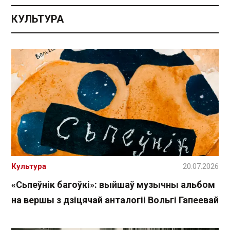
КУЛЬТУРА
Культура
20.07.2026
«Сьпеўнік багоўкі»: выйшаў музычны альбом
на вершы з дзіцячай анталогіі Вольгі Гапеевай