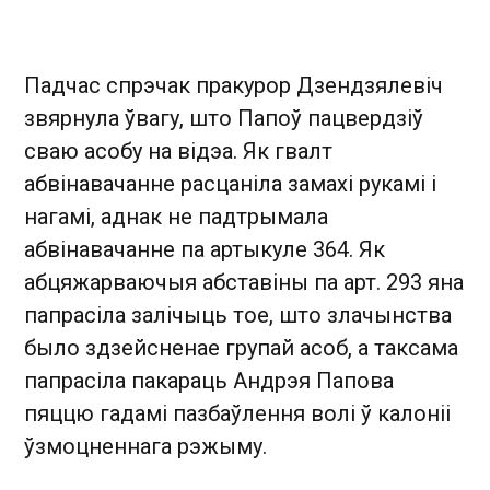
Падчас спрэчак пракурор Дзендзялевіч
звярнула ўвагу, што Папоў пацвердзіў
сваю асобу на відэа. Як гвалт
абвінавачанне расцаніла замахі рукамі і
нагамі, аднак не падтрымала
абвінавачанне па артыкуле 364. Як
абцяжарваючыя абставіны па арт. 293 яна
папрасіла залічыць тое, што злачынства
было здзейсненае групай асоб, а таксама
папрасіла пакараць Андрэя Папова
пяццю гадамі пазбаўлення волі ў калоніі
ўзмоцненнага рэжыму.