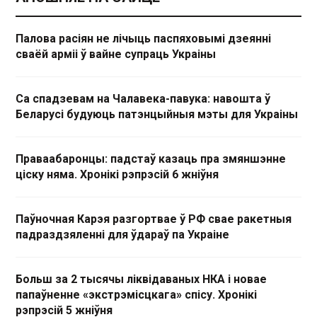
Палова расіян не лічыць паспяховымі дзеянні
сваёй арміі ў вайне супраць Украіны
Са спадзевам на Чалавека-павука: навошта ў
Беларусі будуюць патэнцыйныя мэты для Украіны
Праваабаронцы: падстаў казаць пра змяншэнне
ціску няма. Хронікі рэпрэсій 6 жніўня
Паўночная Карэя разгортвае ў РФ свае ракетныя
падраздзяленні для ўдараў па Украіне
Больш за 2 тысячы ліквідаваных НКА і новае
папаўненне «экстрэмісцкага» спісу. Хронікі
рэпрэсій 5 жніўня