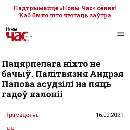
Падтрымайце «Новы Час» сёння!
Каб было што чытаць заўтра
Пацярпелага ніхто не
бачыў. Палітвязня Андрэя
Папова асудзілі на пяць
гадоў калоніі
Грамадства
16.02.2021
НЧ