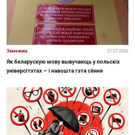
Замежжа
21.07.2026
Як беларускую мову вывучаюць у польскіх
універсітэтах — і навошта гэта сёння