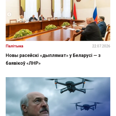
Палітыка
22.07.2026
Новы расейскі «дыплямат» у Беларусі — з
баявікоў «ЛНР»