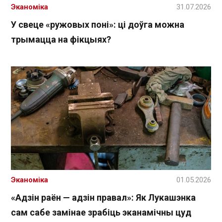
Эканоміка
31.07.2026
У свеце «ружовых поні»: ці доўга можна
трымацца на фікцыях?
Эканоміка
01.05.2026
«Адзін раён — адзін правал»: Як Лукашэнка
сам сабе замінае зрабіць эканамічны цуд