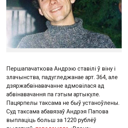
Першапачаткова Андрэю ставілі ў віну і
злачынства, падугледжанае арт. 364, але
дзяржабвінавачанне адмовілася ад
абвінавачання па гэтым артыкуле.
Пацярпелы таксама не быў устаноўлены.
Суд таксама абавязаў Андрэя Папова
выплаціць больш за 1220 рублёў