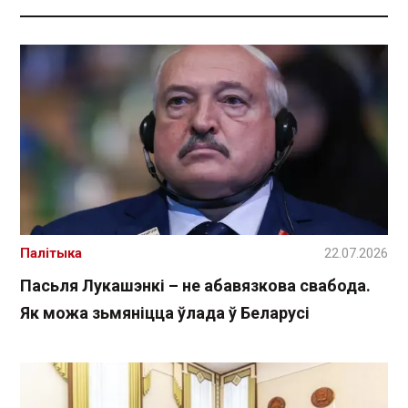
Палітыка
22.07.2026
Пасьля Лукашэнкі – не абавязкова свабода.
Як можа зьмяніцца ўлада ў Беларусі