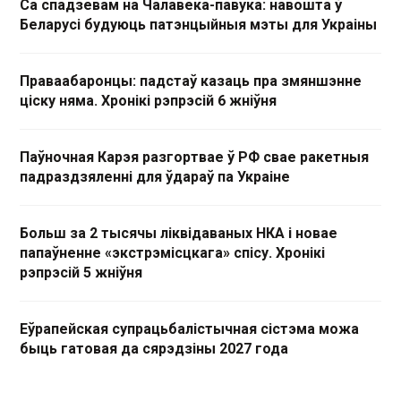
Са спадзевам на Чалавека-павука: навошта ў
Беларусі будуюць патэнцыйныя мэты для Украіны
Праваабаронцы: падстаў казаць пра змяншэнне
ціску няма. Хронікі рэпрэсій 6 жніўня
Паўночная Карэя разгортвае ў РФ свае ракетныя
падраздзяленні для ўдараў па Украіне
Больш за 2 тысячы ліквідаваных НКА і новае
папаўненне «экстрэмісцкага» спісу. Хронікі
рэпрэсій 5 жніўня
Еўрапейская супрацьбалістычная сістэма можа
быць гатовая да сярэдзіны 2027 года