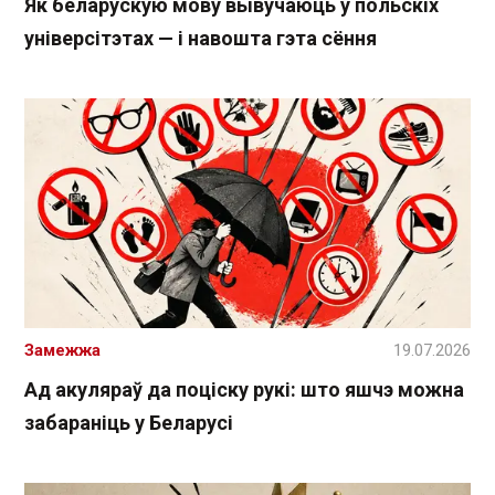
Як беларускую мову вывучаюць у польскіх
універсітэтах — і навошта гэта сёння
Замежжа
19.07.2026
Ад акуляраў да поціску рукі: што яшчэ можна
забараніць у Беларусі