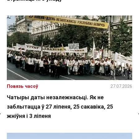
Повязь часоў
27.07.2026
Чатыры даты незалежнасьці. Як не
заблытацца ў 27 ліпеня, 25 сакавіка, 25
жніўня і 3 ліпеня
Спасылка без VPN