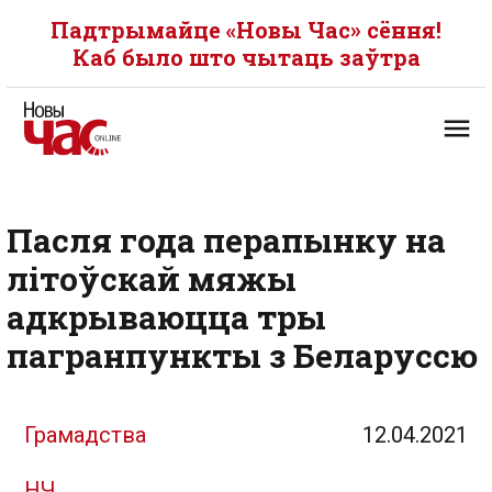
Падтрымайце «Новы Час» сёння!
Каб было што чытаць заўтра
Пасля года перапынку на
літоўскай мяжы
адкрываюцца тры
пагранпункты з Беларуссю
Грамадства
12.04.2021
НЧ