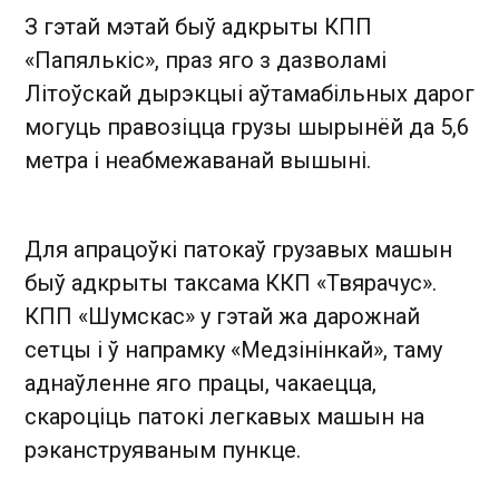
З гэтай мэтай быў адкрыты КПП
«Папялькіс», праз яго з дазволамі
Літоўскай дырэкцыі аўтамабільных дарог
могуць правозіцца грузы шырынёй да 5,6
метра і неабмежаванай вышыні.
Для апрацоўкі патокаў грузавых машын
быў адкрыты таксама ККП «Твярачус».
КПП «Шумскас» у гэтай жа дарожнай
сетцы і ў напрамку «Медзінінкай», таму
аднаўленне яго працы, чакаецца,
скароціць патокі легкавых машын на
рэканструяваным пункце.