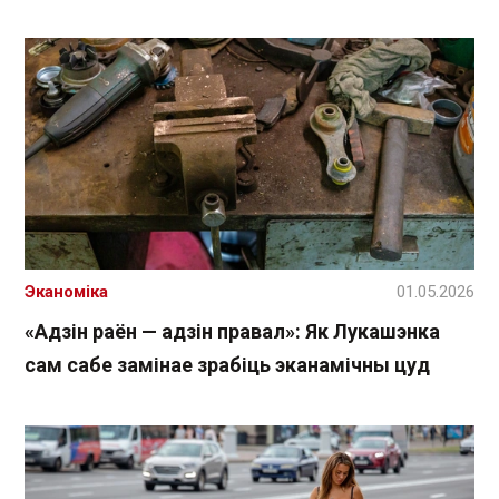
Эканоміка
01.05.2026
«Адзін раён — адзін правал»: Як Лукашэнка
сам сабе замінае зрабіць эканамічны цуд