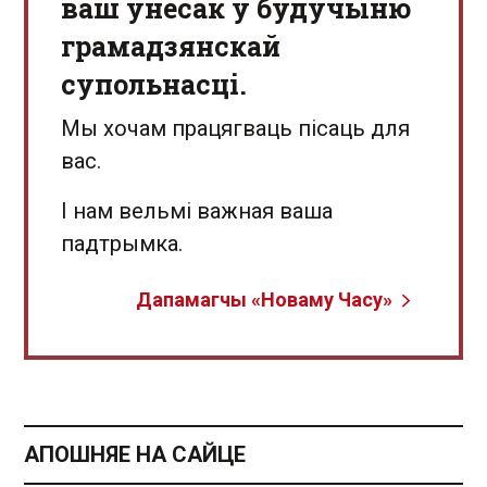
ваш унёсак у будучыню
грамадзянскай
супольнасці.
Мы хочам працягваць пісаць для
вас.
І нам вельмі важная ваша
падтрымка.
Дапамагчы «Новаму Часу»
АПОШНЯЕ НА САЙЦЕ