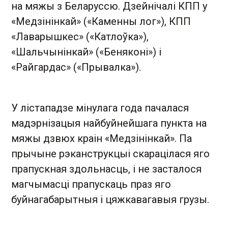
на мяжы з Беларуссю. Дзейнічалі КПП у
«Медзінінкай» («Каменны лог»), КПП
«Лаварышкес» («Катлоўка»),
«Шальчынінкай» («Беняконі») і
«Райгардас» («Прывалка»).
У лістападзе мінулага года пачалася
мадэрнізацыя найбуйнейшага пункта на
мяжы дзвюх краін «Медзінінкай». Па
прычыне рэканструкцыі скарацілася яго
прапускная здольнасць, і не засталося
магчымасці прапускаць праз яго
буйнагабарытныя і цяжкавагавыя грузы.