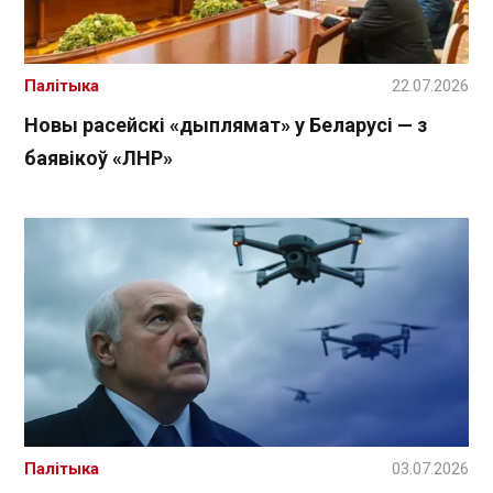
Палітыка
22.07.2026
Новы расейскі «дыплямат» у Беларусі — з
баявікоў «ЛНР»
Палітыка
03.07.2026