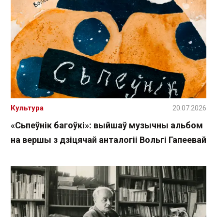
Культура
20.07.2026
«Сьпеўнік багоўкі»: выйшаў музычны альбом
на вершы з дзіцячай анталогіі Вольгі Гапеевай