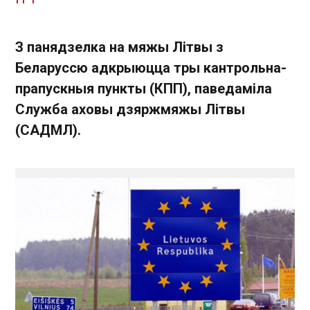
З панядзелка на мяжы Літвы з
Беларуссю адкрыюцца тры кантрольна-
прапускныя пункты (КПП), паведаміла
Служба аховы дзяржмяжы Літвы
(САДМЛ).