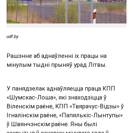
udf.by
Рашэнне аб аднаўленні іх працы на
мінулым тыдні прыняў урад Літвы.
У панядзелак аднаўляецца праца КПП
«Шумскас-Лоша», які знаходзіцца ў
Віленскім раёне, КПП «Твярачус-Відзы» ў
Ігналінскім раёне, «Папялькіс-Лынтупы»
ў Швянчэнскім раёне. Яны былі
закрытыя ў сакавіку мінулага года ў