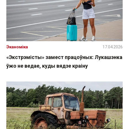
Эканоміка
17.04.2026
«Экстрэмісты» замест працоўных: Лукашэнка
ўжо не ведае, куды вядзе краіну