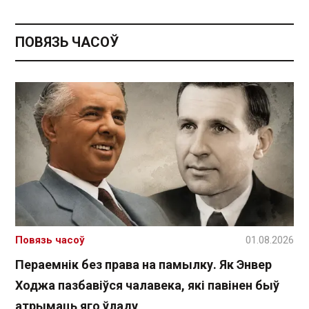
ПОВЯЗЬ ЧАСОЎ
Повязь часоў
01.08.2026
Пераемнік без права на памылку. Як Энвер
Ходжа пазбавіўся чалавека, які павінен быў
атрымаць яго ўладу