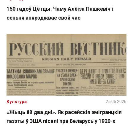
150 гадоў Цётцы. Чаму Алёіза Пашкевіч і
сёньня апярэджвае свой час
Культура
25.06.2026
«Жыць ёй два дні». Як расейскія эмігранцкія
газэты ў ЗША пісалі пра Беларусь у 1920-х