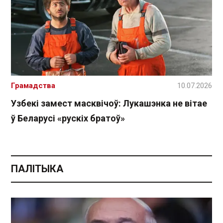
Грамадства
10.07.2026
Узбекі замест масквічоў: Лукашэнка не вітае
ў Беларусі «рускіх братоў»
ПАЛІТЫКА