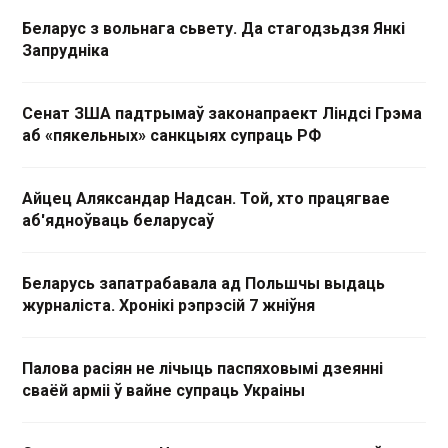
Беларус з вольнага сьвету. Да стагодзьдзя Янкі
Запрудніка
Сенат ЗША падтрымаў законапраект Ліндсі Грэма
аб «пякельных» санкцыях супраць РФ
Айцец Аляксандар Надсан. Той, хто працягвае
аб'ядноўваць беларусаў
Беларусь запатрабавала ад Польшчы выдаць
журналіста. Хронікі рэпрэсій 7 жніўня
Палова расіян не лічыць паспяховымі дзеянні
сваёй арміі ў вайне супраць Украіны