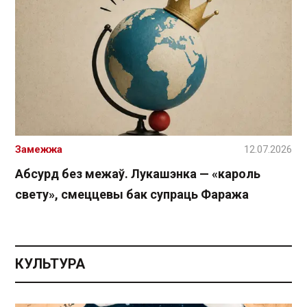
Замежжа
12.07.2026
Абсурд без межаў. Лукашэнка — «кароль
свету», смеццевы бак супраць Фаража
КУЛЬТУРА