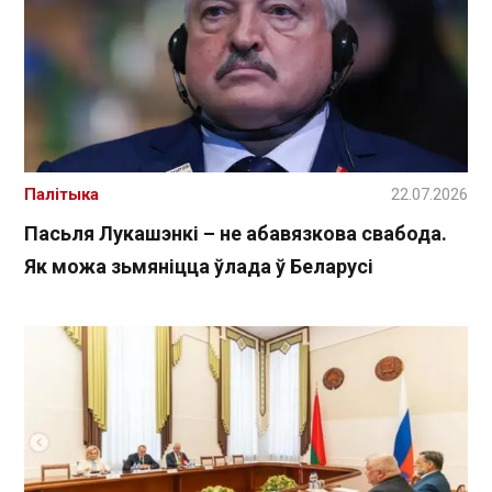
Палітыка
22.07.2026
Пасьля Лукашэнкі – не абавязкова свабода.
Як можа зьмяніцца ўлада ў Беларусі