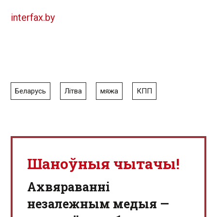
interfax.by
Беларусь
Літва
мяжа
КПП
Шаноўныя чытачы!
Aхвяраванні
незалежным медыя —