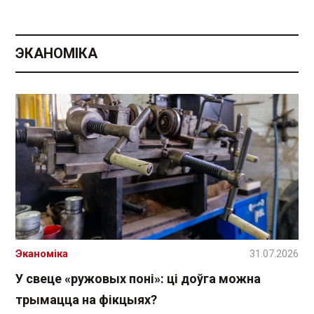
ЭКАНОМІКА
Эканоміка
31.07.2026
У свеце «ружовых поні»: ці доўга можна
трымацца на фікцыях?