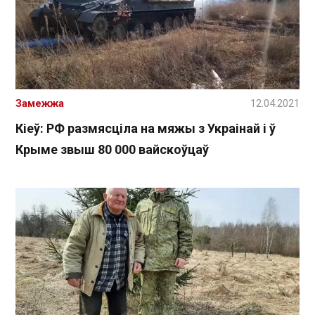
Замежжа
12.04.2021
Кіеў: РФ размясціла на мяжы з Украінай і ў
Крыме звыш 80 000 вайскоўцаў