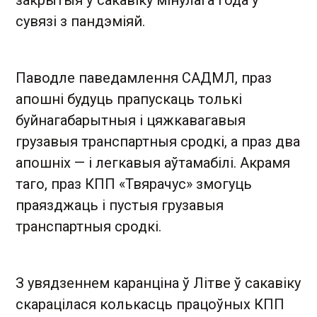
сувязі з пандэміяй.
Паводле паведамлення САДМЛ, праз
апошні будуць прапускаць толькі
буйнагабарытныя і цяжкавагавыя
грузавыя транспартныя сродкі, а праз два
апошніх — і легкавыя аўтамабілі. Акрамя
таго, праз КПП «Твярачус» змогуць
праязджаць і пустыя грузавыя
транспартныя сродкі.
З увядзеннем каранціна ў Літве ў сакавіку
скарацілася колькасць працоўных КПП