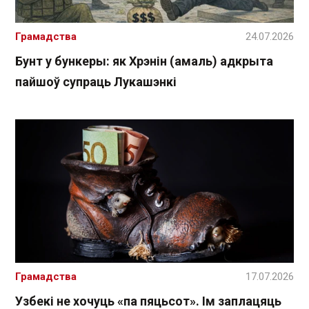
Грамадства
24.07.2026
Бунт у бункеры: як Хрэнін (амаль) адкрыта
пайшоў супраць Лукашэнкі
Грамадства
17.07.2026
Узбекі не хочуць «па пяцьсот». Ім заплацяць