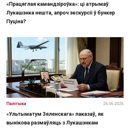
«Працяглая камандзіроўка»: ці атрымаў
Лукашэнка нешта, апроч экскурсіі ў бункер
Пуціна?
Палітыка
26.06.2026
«Ультыматум Зяленскага» паказаў, як
вынікова размаўляць з Лукашэнкам