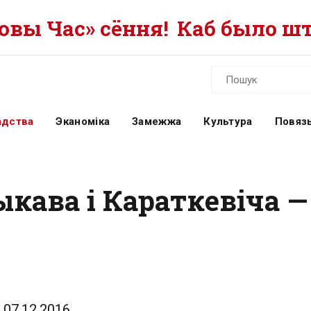
вы Час» сёння!
Каб было шт
адства
Эканоміка
Замежжа
Культура
Повязь
Быкава і Караткевіча
07.12.2016