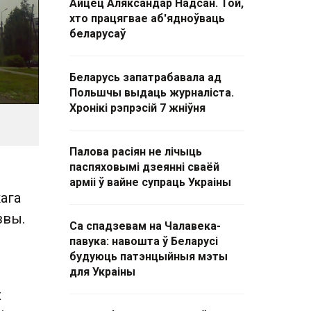
Айцец Аляксандар Надсан. Той,
хто працягвае аб'ядноўваць
беларусаў
Беларусь запатрабавала ад
Польшчы выдаць журналіста.
Хронікі рэпрэсій 7 жніўня
Палова расіян не лічыць
паспяховымі дзеянні сваёй
арміі ў вайне супраць Украіны
ага
звы.
Са спадзевам на Чалавека-
павука: навошта ў Беларусі
будуюць патэнцыйныя мэты
для Украіны
х