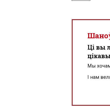
Шано
Ці вы 
цікав
Мы хочам
І нам ве