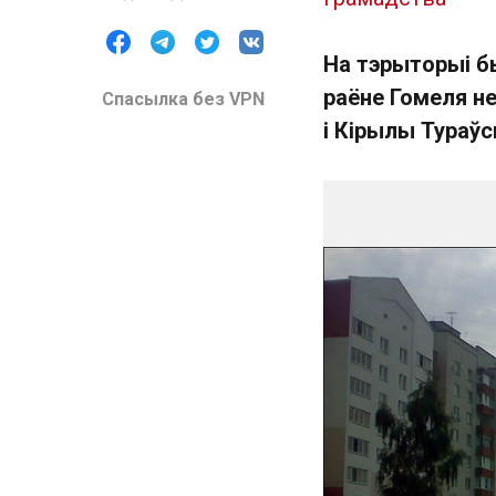
На тэрыторыі б
раёне Гомеля не
Спасылка без VPN
і Кірылы Тураўс