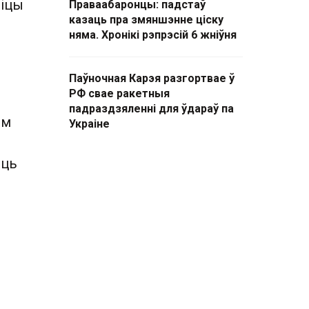
ліцы
Праваабаронцы: падстаў
казаць пра змяншэнне ціску
няма. Хронікі рэпрэсій 6 жніўня
Паўночная Карэя разгортвае ў
РФ свае ракетныя
падраздзяленні для ўдараў па
ем
Украіне
іць