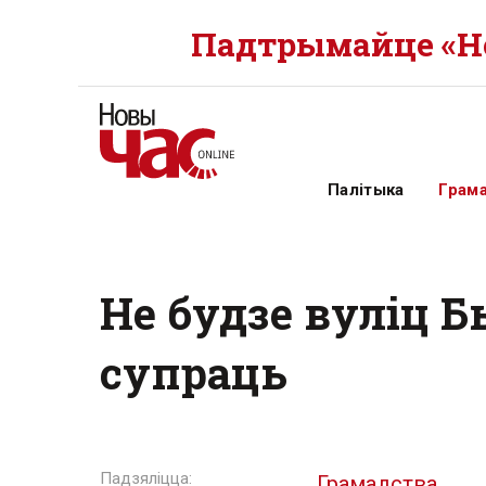
Падтрымайце «Но
Палітыка
Грам
Не будзе вуліц 
супраць
Грамадства