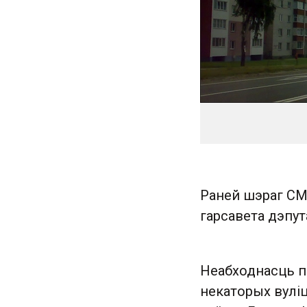
Раней шэраг СМІ
гарсавета дэпу
Неабходнасць п
некаторых вуліц