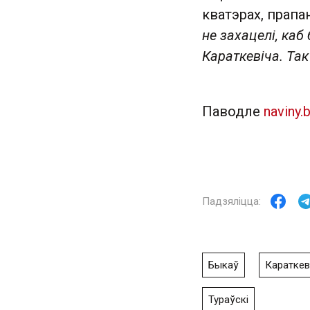
кватэрах, прапа
не захацелі, каб
Караткевіча. Та
Паводле
naviny.
Быкаў
Караткев
Тураўскі