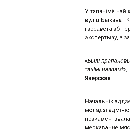
У тапанімічнай 
вуліц Быкава і 
гарсавета аб п
экспертызу, а з
«
Былі прапановы 
такімі назвамі
»,
Язерская
.
Начальнік аддзе
моладзі адміні
пракаментавала,
меркаванне мяс