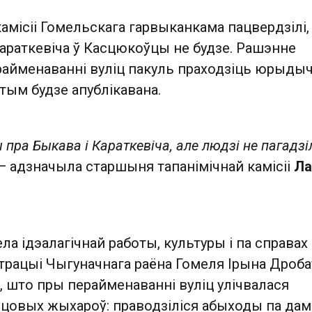
камісіі Гомельскага гарвыканкама пацвердзілі,
Караткевіча ў Касцюкоўцы не будзе. Рашэнне
ерайменаванні вуліц пакуль праходзіць юрыды
атым будзе апублікавана.
пра Быкава і Караткевіча, але людзі не пагадзіл
 — адзначыла старшыня тапанімічнай камісіі
Ла
ла ідэалагічнай работы, культуры і па справах
страцыі Чыгуначнага раёна Гомеля Ірына Дроба
 што пры перайменаванні вуліц улічвалася
цовых жыхароў: праводзіліся абыходы па дама