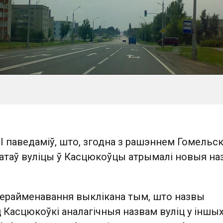
 паведаміў, што, згодна з рашэннем Гомельск
татаў вуліцы ў Касцюкоўцы атрымалі новыя на
ерайменавання выклікана тым, што назвы
 Касцюкоўкі аналагічныя назвам вуліц у іншы