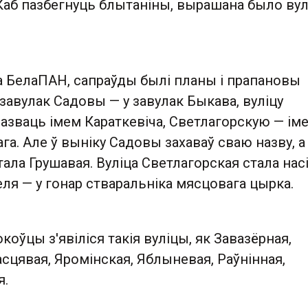
 Каб пазбегнуць блытаніны, вырашана было ву
а БелаПАН, сапраўды былі планы і прапановы
авулак Садовы — у завулак Быкава, вуліцу
зваць імем Караткевіча, Светлагорскую — ім
га. Але ў выніку Садовы захаваў сваю назву, а
ла Грушавая. Вуліца Светлагорская стала нас
ля — у гонар стваральніка мясцовага цырка.
коўцы з'явіліся такія вуліцы, як Завазёрная,
сцявая, Яромінская, Яблыневая, Раўнінная,
я.