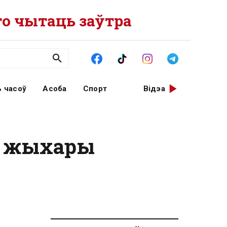
о чытаць заўтра
 часоў
Асоба
Спорт
Відэа
 — жыхары