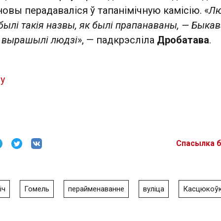
новы перадаваліся ў тапанімічную камісію. «
Лю
 былі такія назвы, як былі прапанаваны, — Быкав
к вырашылі людзі
», — падкрэсліла
Дробатава
.
by
Спасылка 
іч
Гомель
перайменаванне
вуліца
Касцюкоў