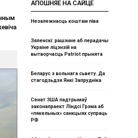
АПОШНЯЕ НА САЙЦЕ
ачным
Незалежнасць коштам піва
кевіча
Зяленскі: рашэнне аб перадачы
Украіне ліцэнзій на
вытворчасць Patriot прынята
Беларус з вольнага сьвету. Да
стагодзьдзя Янкі Запрудніка
Сенат ЗША падтрымаў
законапраект Ліндсі Грэма аб
«пякельных» санкцыях супраць
РФ