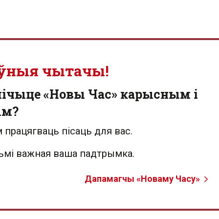
ўныя чытачы!
лічыце «Новы Час» карысным і
ым?
 працягваць пісаць для вас.
льмі важная ваша падтрымка.
Дапамагчы «Новаму Часу»