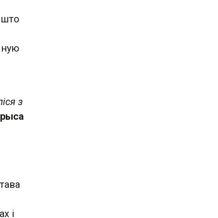
 што
чную
іся з
рыса
тава
х і