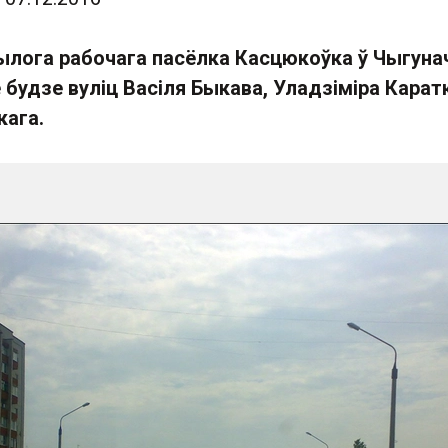
ылога рабочага пасёлка Касцюкоўка ў Чыгун
 будзе вуліц Васіля Быкава, Уладзіміра Карат
кага.