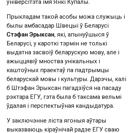
ўніверсітэта імя Янкі Купалы.
Прыкладам такой асобы можа служыць і
былы амбасадар Швецыі ў Беларусі
Стэфан Эрыксан
, які, апынуўшыся ў
Беларусі, у кароткі тэрмін не толькі
выдатна засвоіў беларускую мову, але і
ажыццявіў мноства унікальных і
каштоўных праектаў па падтрымцы
беларускай мовы і культуры. Дарэчы, калі
б Штэфан Эрыксан пагадзіўся на пасаду
рэктара ЕГУ, гэта была б таксама вельмі
ўдалая і перспектыўная кандыдатура.
У заключэнне ліста ягоныя аўтары
выказваюць кіраўнічай радзе ЕГУ сваю