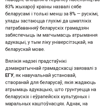
83% жыхароў краіны назвалі сябе
беларусамі і толькі менш за 8% — рускімі,
улады застаюцца глухімі да шматлікіх
патрабаванняў беларускіх грамадзян
забяспечыць ім магчымасць атрымання
адукацыі, у тым ліку універсітэцкай, на
беларускай мове.
Вялікія надзеі прадстаўнікі
дэмакратычнай грамадскасці звязвалі з
ЕГУ
, як навучальнай установай,
створанай для беларусаў, якія жадаюць
атрымаць адукацыю, што грунтуецца на
беларускіх і еўрапейскіх культурных і
маральных каштоўнасцях. Аднак, на