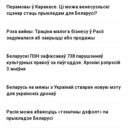
Перамовы ў Каракасе. Ці можа венесуэльскі
сцэнар стаць прыкладам для Беларусі?
Рэха вайны: Траціна малога бізнесу ў Расіі
задумалася аб закрыцці або продажы
Беларускі ПЭН зафіксаваў 738 парушэнняў
культурных правоў за паўгоддзе. Хронікі рэпрэсій
3 жніўня
Беларусь на мяжы з Украінай стварае новую мэту
для украінскіх дронаў
Расія можа абвясціць «тэхнічны дэфолт» па
прыкладзе Беларусі