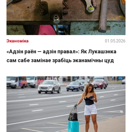
Эканоміка
01.05.2026
«Адзін раён — адзін правал»: Як Лукашэнка
сам сабе замінае зрабіць эканамічны цуд