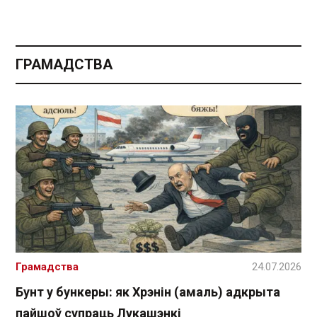
ГРАМАДСТВА
Грамадства
24.07.2026
Бунт у бункеры: як Хрэнін (амаль) адкрыта
пайшоў супраць Лукашэнкі