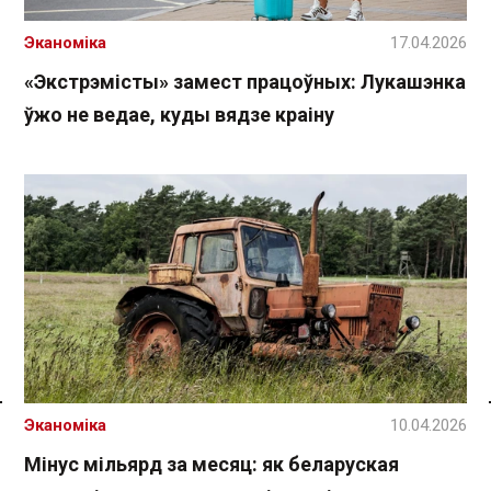
Эканоміка
17.04.2026
«Экстрэмісты» замест працоўных: Лукашэнка
ўжо не ведае, куды вядзе краіну
Спасылка без VPN
Эканоміка
10.04.2026
Мінус мільярд за месяц: як беларуская