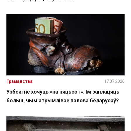
Грамадства
17.07.2026
Узбекі не хочуць «па пяцьсот». Ім заплацяць
больш, чым атрымлівае палова беларусаў?