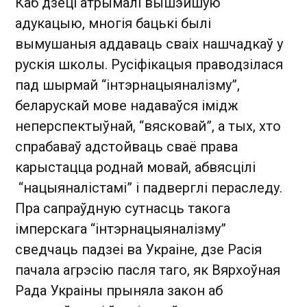
Каб дзеці атрымалі вышэйшую
адукацыю, многія бацькі былі
вымушаныя аддаваць сваіх нашчадкаў у
рускія школы. Русіфікацыя праводзілася
пад шырмай “інтэрнацыяналізму”,
беларускай мове надаваўся імідж
неперспектыўнай, “вясковай”, а тых, хто
спрабаваў адстойваць сваё права
карыстацца роднай мовай, абвясцілі
“нацыяналістамі” і падверглі пераследу.
Пра сапраўдную сутнасць такога
імперскага “інтэрнацыяналізму”
сведчаць падзеі ва Украіне, дзе Расія
пачала агрэсію пасля таго, як Вярхоўная
Рада Украіны прыняла закон аб