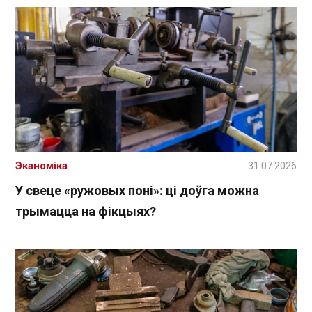
Эканоміка
31.07.2026
У свеце «ружовых поні»: ці доўга можна
трымацца на фікцыях?