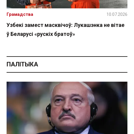
Грамадства
10.07.2026
Узбекі замест масквічоў: Лукашэнка не вітае
ў Беларусі «рускіх братоў»
ПАЛІТЫКА