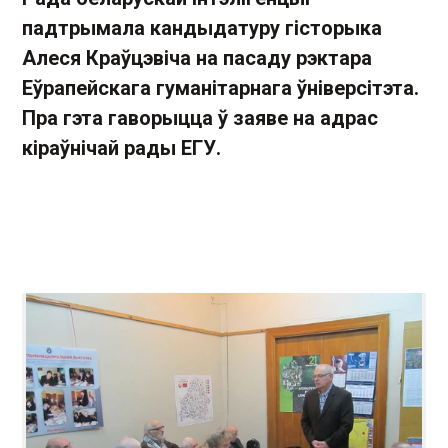
падтрымала кандыдатуру гісторыка
Алеся Краўцэвіча на пасаду рэктара
Еўрапейскага гуманітарнага ўніверсітэта.
Пра гэта гаворыцца ў заяве на адрас
кіраўнічай рады ЕГУ.