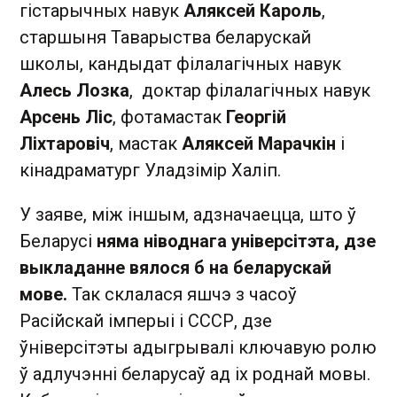
гістарычных навук
Аляксей Кароль
,
старшыня Таварыства беларускай
школы, кандыдат філалагічных навук
Алесь Лозка
, доктар філалагічных навук
Арсень Ліс
, фотамастак
Георгій
Ліхтаровіч
, мастак
Аляксей Марачкін
і
кінадраматург Уладзімір Халіп.
У заяве, між іншым, адзначаецца, што ў
Беларусі
няма ніводнага універсітэта, дзе
выкладанне вялося б на беларускай
мове.
Так склалася яшчэ з часоў
Расійскай імперыі і СССР, дзе
ўніверсітэты адыгрывалі ключавую ролю
ў адлучэнні беларусаў ад іх роднай мовы.