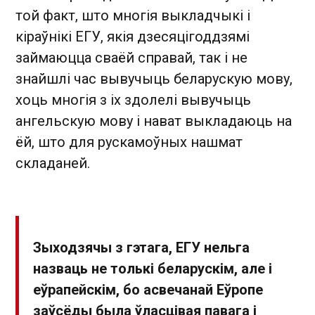
той факт, што многія выкладчыкі і
кіраўнікі ЕГУ, якія дзесяцігоддзямі
займаюцца сваёй справай, так і не
знайшлі час вывучыць беларускую мову,
хоць многія з іх здолелі вывучыць
ангельскую мову і нават выкладаюць на
ёй, што для рускамоўных нашмат
складаней.
Зыходзячы з гэтага, ЕГУ нельга
назваць не толькі беларускім, але і
еўрапейскім, бо асвечанай Еўропе
заўсёды была ўласцівая павага і