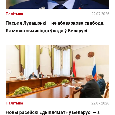
Палітыка
22.07.2026
Пасьля Лукашэнкі – не абавязкова свабода.
Як можа зьмяніцца ўлада ў Беларусі
Палітыка
22.07.2026
Новы расейскі «дыплямат» у Беларусі — з