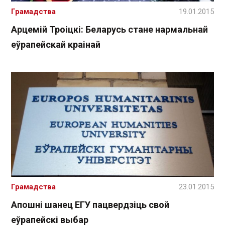
Грамадства
19.01.2015
Арцемій Троіцкі: Беларусь стане нармальнай
еўрапейскай краінай
Грамадства
23.01.2015
Апошні шанец ЕГУ пацвердзіць свой
еўрапейскі выбар