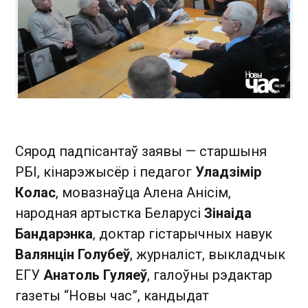
Сярод падпісантаў заявы — старшыня
РБІ, кінарэжысёр і педагог
Уладзімір
Колас
, мовазнаўца Алена Анісім,
народная артыстка Беларусі
Зінаіда
Бандарэнка
, доктар гістарычных навук
Валянцін Голубеў
, журналіст, выкладчык
ЕГУ
Анатоль Гуляеў
, галоўны рэдактар
газеты “Новы час”, кандыдат