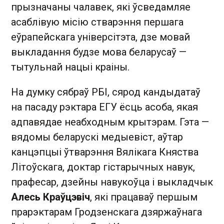
прызначаны чалавек, які ўсведамляе
асаблівую місію стварэння першага
еўрапейскага універсітэта, дзе мовай
выкладання будзе мова беларусаў —
тытульнай нацыі краіны.
На думку сябраў РБІ, сярод кандыдатаў
на пасаду рэктара ЕГУ ёсць асоба, якая
адпавядае неабходным крытэрам. Гэта —
вядомы беларускі медыевіст, аўтар
канцэпцыі ўтварэння Вялікага Княства
Літоўскага, доктар гістарычных навук,
прафесар, дзейны навукоўца і выкладчык
Алесь Краўцэвіч
, які працаваў першым
прарэктарам Гродзенскага дзяржаўнага