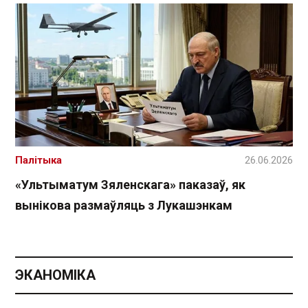
Палітыка
26.06.2026
«Ультыматум Зяленскага» паказаў, як
вынікова размаўляць з Лукашэнкам
ЭКАНОМІКА