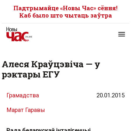
Падтрымайце «Новы Час» сёння!
Каб было што чытаць заўтра
Алеся Краўцэвіча — у
рэктары ЕГУ
Грамадства
20.01.2015
Марат Гаравы
Рада беларускай інтэлігенцыі