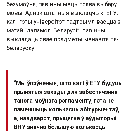
безумоўна, павінны мець права выбару
мовы. Аднак штатныя выкладчыкі ЕГУ,
калі гэты універсітэт падтрымліваецца з
мэтай “дапамогі Беларусі”, павінны
выкладаць свае прадметы менавіта па-
беларуску.
“Мы ўпэўненыя, што калі ў ЕГУ будуць
прынятыя захады для забеспячэння
такога моўнага рэгламенту, гэта не
паменшыць колькасць абітурыентаў,
а, наадварот, прыцягне ў аўдыторыі
ВНУ значна большую колькасць