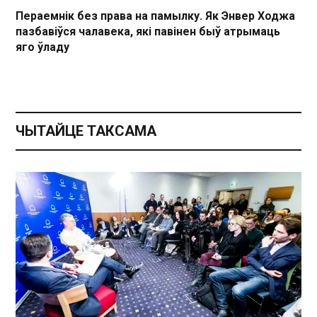
Пераемнік без права на памылку. Як Энвер Ходжа
пазбавіўся чалавека, які павінен быў атрымаць
яго ўладу
ЧЫТАЙЦЕ ТАКСАМА