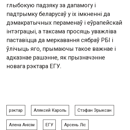
глыбокую падзяку за дапамогу і
падтрымку беларусаў у іх імкненні да
дэмакратычных пераменаў і еўрапейскай
інтэграцыі, а таксама просяць уважліва
паставіцца да меркавання сябраў РБІ і
ўлічыць яго, прымаючы такое важнае і
адказнае рашэнне, як прызначэнне
новага рэктара ЕГУ.
рэктар
Аляксей Кароль
Стэфан Эрыксан
Алена Анісім
ЕГУ
Арсень Ліс