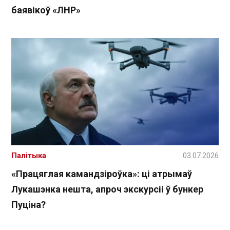
баявікоў «ЛНР»
Палітыка
03.07.2026
«Працяглая камандзіроўка»: ці атрымаў
Лукашэнка нешта, апроч экскурсіі ў бункер
Пуціна?