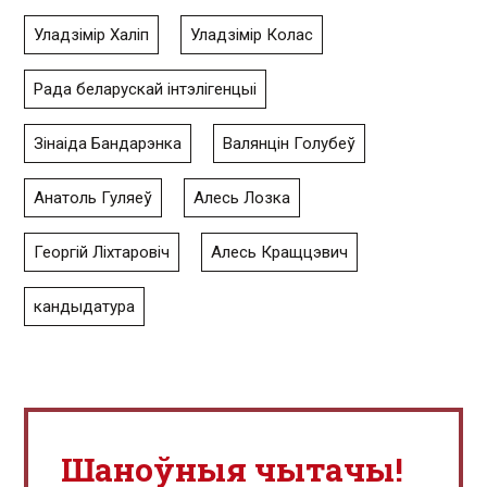
Уладзімір Халіп
Уладзімір Колас
Рада беларускай інтэлігенцыі
Зінаіда Бандарэнка
Валянцін Голубеў
Анатоль Гуляеў
Алесь Лозка
Георгій Ліхтаровіч
Алесь Кращцэвич
кандыдатура
Шаноўныя чытачы!