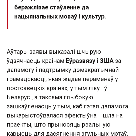
беражлівае стаўленне да
нацыянальных моваў і культур.
Аўтары заявы выказалі шчырую
ўдзячнасць краінам
Еўразвязу і ЗША
за
дапамогу і падтрымку дэмакратычнай
грамадскасці, якая жадае пераменаў у
постсавецкіх краінах, у тым ліку і ў
Беларусі, а таксама глыбокую
зацікаўленасць у тым, каб гэтая дапамога
выкарыстоўвалася эфектыўна і ішла на
праекты, што прыносяць рэальную
карысць для дасягнення агульных мэтаў.