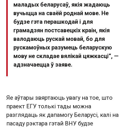
маладых беларусаў, якія жадаюць
вучыцца на сваёй роднай мове. Не
будзе гэта перашкодай і для
грамадзян постсавецкіх краін, якія
валодаюць рускай мовай, бо для
рускамоўных разумець беларускую
мову не складае вялікай цяжкасці”, —
адзначаецца ў заяве.
Яе аўтары звяртаюць увагу на тое, што
праект ЕГУ толькі тады можна
разглядаць як дапамогу Беларусі, калі на
пасаду рэктара гэтай ВНУ будзе