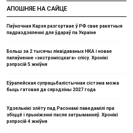
АПОШНЯЕ НА САЙЦЕ
Паўночная Карэя разгортвае ў РФ свае ракетныя
падраздзяленні для ўдараў па Украіне
Больш за 2 тысячы ліквідаваных НКА і новае
папаўненне «экстрэмісцкага» спісу. Хронікі
рэпрэсій 5 жніўня
Еўрапейская супрацьбалістычная сістэма можа
быць гатовая да сярэдзіны 2027 года
Удзельнікі злёту пад Расонамі паведамілі пра
збіццё і прыніжэнні пасля затрыманняў. Хронікі
рэпрэсій 4 жніўня