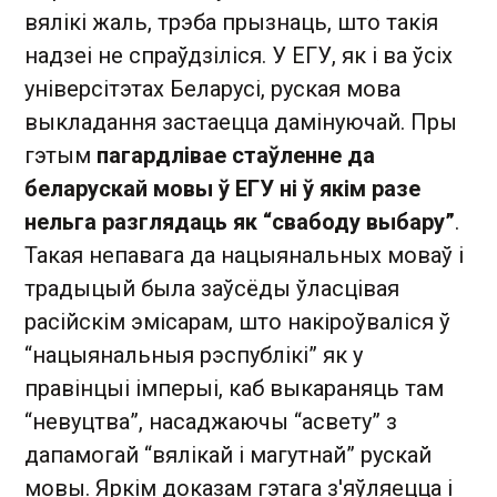
вялікі жаль, трэба прызнаць, што такія
надзеі не спраўдзіліся. У ЕГУ, як і ва ўсіх
універсітэтах Беларусі, руская мова
выкладання застаецца дамінуючай. Пры
гэтым
пагардлівае стаўленне да
беларускай мовы ў ЕГУ ні ў якім разе
нельга разглядаць як “свабоду выбару”
.
Такая непавага да нацыянальных моваў і
традыцый была заўсёды ўласцівая
расійскім эмісарам, што накіроўваліся ў
“нацыянальныя рэспублікі” як у
правінцыі імперыі, каб выкараняць там
“невуцтва”, насаджаючы “асвету” з
дапамогай “вялікай і магутнай” рускай
мовы. Яркім доказам гэтага з'яўляецца і