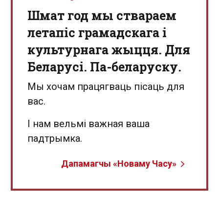
Шмат год мы ствараем
летапіс грамадскага і
культурнага жыцця. Для
Беларусі. Па-беларуску.
Мы хочам працягваць пісаць для
вас.
І нам вельмі важная ваша
падтрымка.
Дапамагчы «Новаму Часу»