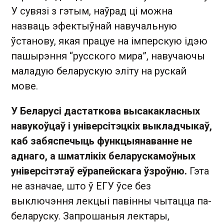
У сувязі з гэтым, наўрад ці можна
назваць эфектыўнай навучальную
ўстанову, якая працуе на імперскую ідэю
пашырэння “русского мира”, навучаючы
маладую беларускую эліту на рускай
мове.
У Беларусі дастаткова высакакласных
навукоўцаў і універсітэцкіх выкладчыкаў,
каб забяспечыць функцыянаванне не
аднаго, а шматлікіх беларускамоўных
універсітэтаў еўрапейскага ўзроўню.
Гэта
не азначае, што ў ЕГУ ўсе без
выключэння лекцыі павінны чытацца па-
беларуску. Запрошаныя лектары,