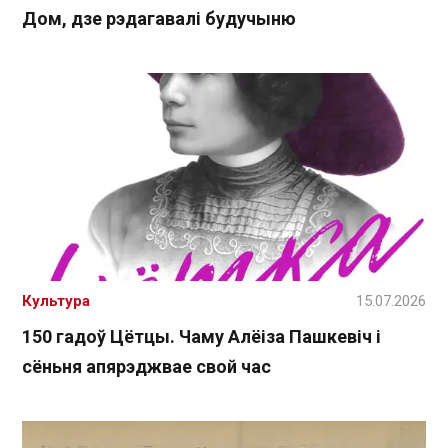
Дом, дзе рэдагавалі будучыню
Культура
15.07.2026
150 гадоў Цётцы. Чаму Алёіза Пашкевіч і
сёньня апярэджвае свой час