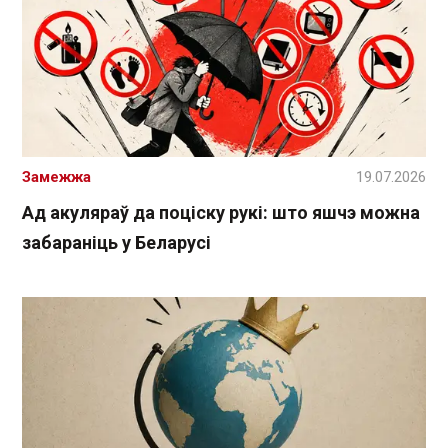
Замежжа
19.07.2026
Ад акуляраў да поціску рукі: што яшчэ можна
забараніць у Беларусі