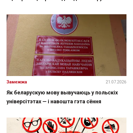
Замежжа
21.07.2026
Як беларускую мову вывучаюць у польскіх
універсітэтах — і навошта гэта сёння