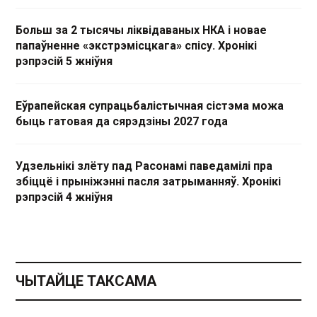
Больш за 2 тысячы ліквідаваных НКА і новае
папаўненне «экстрэмісцкага» спісу. Хронікі
рэпрэсій 5 жніўня
Еўрапейская супрацьбалістычная сістэма можа
быць гатовая да сярэдзіны 2027 года
Удзельнікі злёту пад Расонамі паведамілі пра
збіццё і прыніжэнні пасля затрыманняў. Хронікі
рэпрэсій 4 жніўня
ЧЫТАЙЦЕ ТАКСАМА