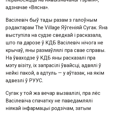
адзначае «Вясна».
Васілевіч быў тады разам з галоўным
рэдактарам The Village Яўгеніяй Сугак. Яна
выступіла на судзе сведкай і расказала,
што па дарозе ў КДБ Васілевіч нічога не
крычаў, яны размаўлялі пра свае справы.
На ўваходзе ў КДБ яны расказалі пра
мэту візіту, іх запрасілі ўвайсці, адвялі ў
нейкі пакой, а адтуль — у аўтазак, на якім
адвезлі ў РУУС.
Сугак у той жа вечар вызвалілі, пра лёс
Васілевіча спачатку не паведамлялі
ніякай інфармацыі родзічам, затым