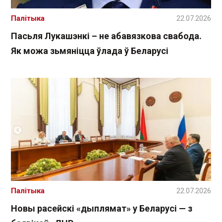
Палітыка
22.07.2026
Пасьля Лукашэнкі – не абавязкова свабода.
Як можа зьмяніцца ўлада ў Беларусі
Палітыка
22.07.2026
Новы расейскі «дыплямат» у Беларусі — з