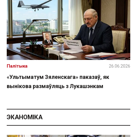
Палітыка
26.06.2026
«Ультыматум Зяленскага» паказаў, як
вынікова размаўляць з Лукашэнкам
ЭКАНОМІКА