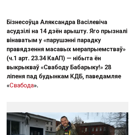
Бізнесоўца Аляксандра Васілевіча
асудзілі на 14 дзён арышту. Яго прызналі
вінаватым у «парушэнні парадку
правядзення масавых мерапрыемстваў»
(ч.1 арт. 23.34 КаАП) — нібыта ён
выкрыкваў «Свабоду Бабарыку!» 28
ліпеня пад будынкам КДБ, паведамляе
«
Свабода
».