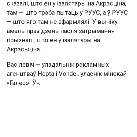
сказалі, што ён у ізалятары на Акрэсціна,
там — што трэба пытаць у РУУС, а ў РУУС
— што яго там не афармлялі. У выніку
амаль праз дзень пасля затрымання
прызналі, што ён у ізалятары на
Акрэсьціна.
Васілевіч — уладальнік рэкламных
агенцтваў Hepta і Vondel, уласнік мінскай
«Галерэі Ў».