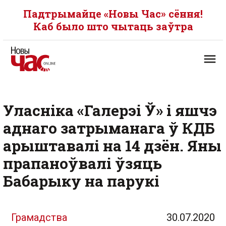
Падтрымайце «Новы Час» сёння!
Каб было што чытаць заўтра
Уласніка «Галерэі Ў» і яшчэ
аднаго затрыманага ў КДБ
арыштавалі на 14 дзён. Яны
прапаноўвалі ўзяць
Бабарыку на парукі
Грамадства
30.07.2020