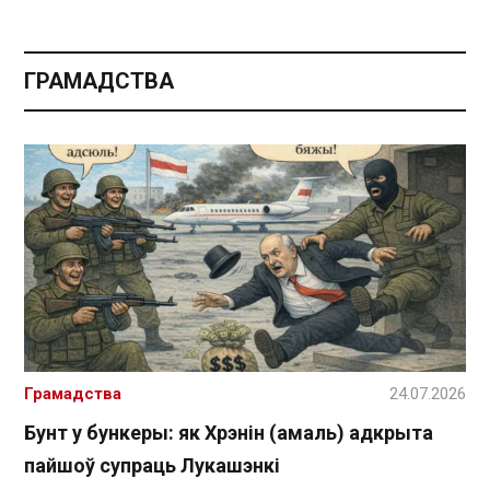
ГРАМАДСТВА
Грамадства
24.07.2026
Бунт у бункеры: як Хрэнін (амаль) адкрыта
пайшоў супраць Лукашэнкі