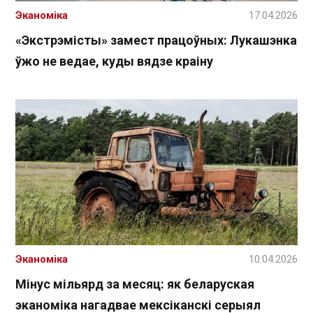
Эканоміка
17.04.2026
«Экстрэмісты» замест працоўных: Лукашэнка
ўжо не ведае, куды вядзе краіну
Эканоміка
10.04.2026
Мінус мільярд за месяц: як беларуская
эканоміка нагадвае мексіканскі серыял