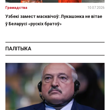
Грамадства
10.07.2026
Узбекі замест масквічоў: Лукашэнка не вітае
ў Беларусі «рускіх братоў»
ПАЛІТЫКА