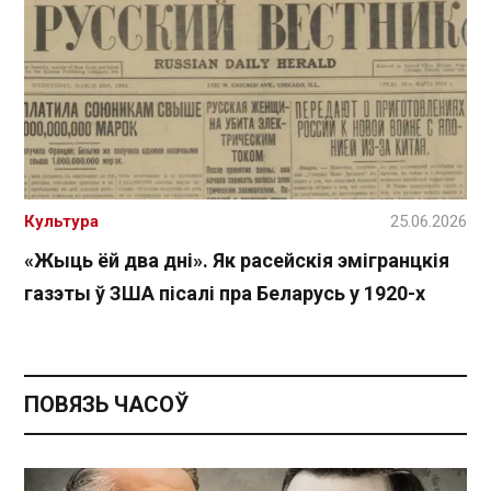
Культура
25.06.2026
«Жыць ёй два дні». Як расейскія эмігранцкія
газэты ў ЗША пісалі пра Беларусь у 1920-х
ПОВЯЗЬ ЧАСОЎ