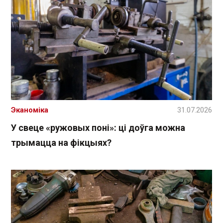
Эканоміка
31.07.2026
У свеце «ружовых поні»: ці доўга можна
трымацца на фікцыях?