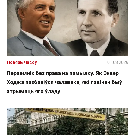
Повязь часоў
01.08.2026
Пераемнік без права на памылку. Як Энвер
Ходжа пазбавіўся чалавека, які павінен быў
атрымаць яго ўладу