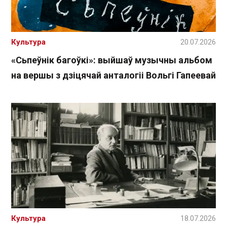
Культура
20.07.2026
«Сьпеўнік багоўкі»: выйшаў музычны альбом
на вершы з дзіцячай анталогіі Вольгі Гапеевай
Культура
18.07.2026