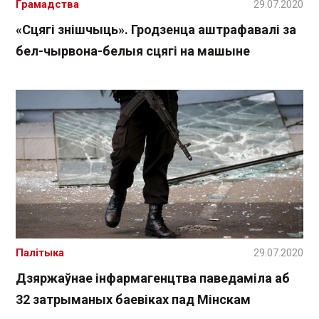
Грамадства
29.07.2020
«Сцягі знішчыць». Гродзенца аштрафавалі за
бел-чырвона-белыя сцягі на машыне
Палітыка
29.07.2020
Дзяржаўнае інфармагенцтва паведаміла аб
32 затрыманых баевіках пад Мінскам