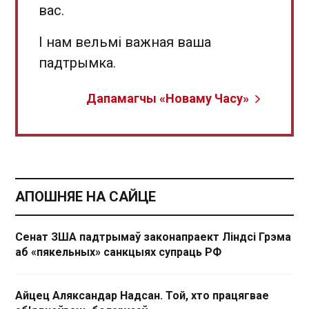
вас.
І нам вельмі важная ваша
падтрымка.
Дапамагчы «Новаму Часу»
АПОШНЯЕ НА САЙЦЕ
Сенат ЗША падтрымаў законапраект Ліндсі Грэма
аб «пякельных» санкцыях супраць РФ
Айцец Аляксандар Надсан. Той, хто працягвае