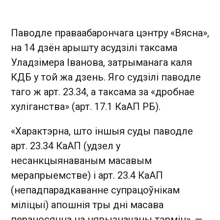
Паводле праваабарончага цэнтру «Вясна»,
на 14 дзён арышту асудзілі таксама
Уладзімера Іванова, затрыманага каля
КДБ у той жа дзень. Яго судзілі паводле
таго ж арт. 23.34, а таксама за «дробнае
хуліганства» (арт. 17.1 КаАП РБ).
«Характэрна, што іншыя суды паводле
арт. 23.34 КаАП (удзел у
несанкцыянаваным масавым
мерапрыемстве) і арт. 23.4 КаАП
(непадпарадкаванне супрацоўнікам
міліцыі) апошнія тры дні масава
пераносяцца на нявызначаны тэрмін», —