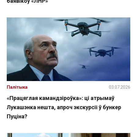
баявікоў «ЛНР»
Палітыка
03.07.2026
«Працяглая камандзіроўка»: ці атрымаў
Лукашэнка нешта, апроч экскурсіі ў бункер
Пуціна?