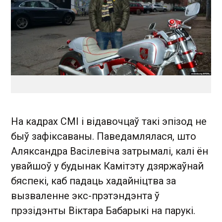
На кадрах СМІ і відавочцаў такі эпізод не
быў зафіксаваны. Паведамлялася, што
Аляксандра Васілевіча затрымалі, калі ён
увайшоў у будынак Камітэту дзяржаўнай
бяспекі, каб падаць хадайніцтва за
вызваленне экс-прэтэндэнта ў
прэзідэнты Віктара Бабарыкі на парукі.