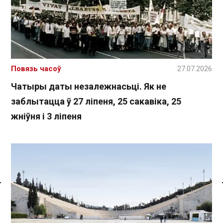
Повязь часоў
27.07.2026
Чатыры даты незалежнасьці. Як не
заблытацца ў 27 ліпеня, 25 сакавіка, 25
жніўня і 3 ліпеня
Спасылка без VPN