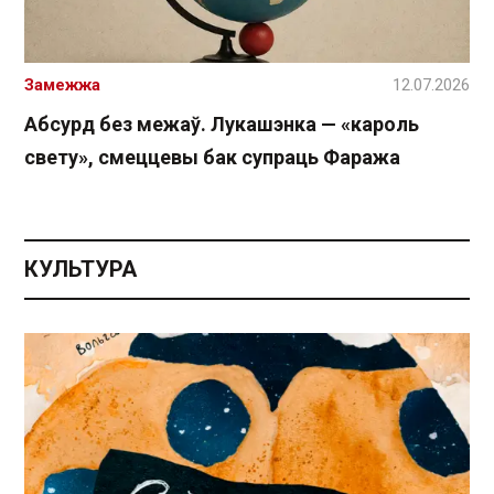
Замежжа
12.07.2026
Абсурд без межаў. Лукашэнка — «кароль
свету», смеццевы бак супраць Фаража
КУЛЬТУРА