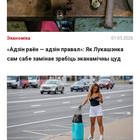
Эканоміка
01.05.2026
«Адзін раён — адзін правал»: Як Лукашэнка
сам сабе замінае зрабіць эканамічны цуд