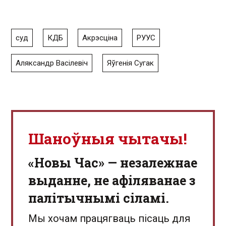
суд
КДБ
Акрэсціна
РУУС
Аляксандр Васілевіч
Яўгенія Сугак
Шаноўныя чытачы!
«Новы Час» — незалежнае
выданне, не афіляванае з
палітычнымі сіламі.
Мы хочам працягваць пісаць для