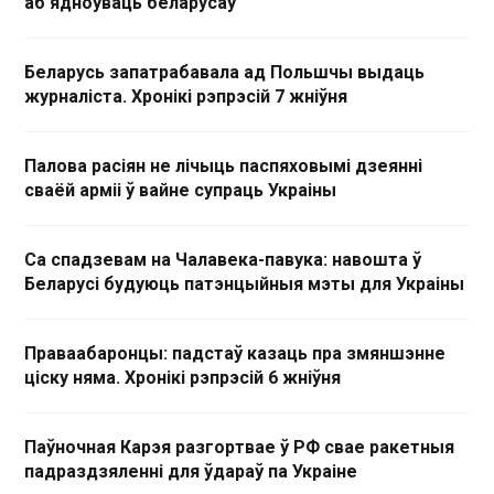
аб'ядноўваць беларусаў
Беларусь запатрабавала ад Польшчы выдаць
журналіста. Хронікі рэпрэсій 7 жніўня
Палова расіян не лічыць паспяховымі дзеянні
сваёй арміі ў вайне супраць Украіны
Са спадзевам на Чалавека-павука: навошта ў
Беларусі будуюць патэнцыйныя мэты для Украіны
Праваабаронцы: падстаў казаць пра змяншэнне
ціску няма. Хронікі рэпрэсій 6 жніўня
Паўночная Карэя разгортвае ў РФ свае ракетныя
падраздзяленні для ўдараў па Украіне