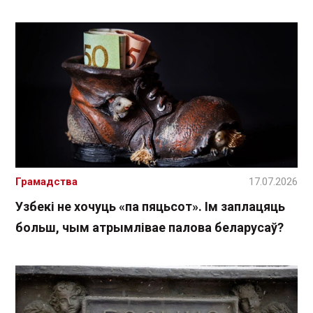
Грамадства
17.07.2026
Узбекі не хочуць «па пяцьсот». Ім заплацяць
больш, чым атрымлівае палова беларусаў?