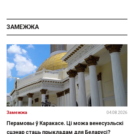
ЗАМЕЖЖА
Замежжа
04.08.2026
Перамовы ў Каракасе. Ці можа венесуэльскі
сцэнар стаць прыкладам для Беларусі?