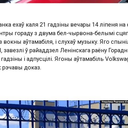
нка ехаў каля 21 гадзіны вечары 14 ліпеня на 
энтры гораду з двума бел-чырвона-белымі сцяг
 вокны аўтамабіля, і слухаў музыку. Яго спыні
, завезлі ў райаддзел Ленінскага раёну Горадні
гадзіны і адпусцілі. Ягоны аўтамабіль Volkswa
к рэчавы доказ.