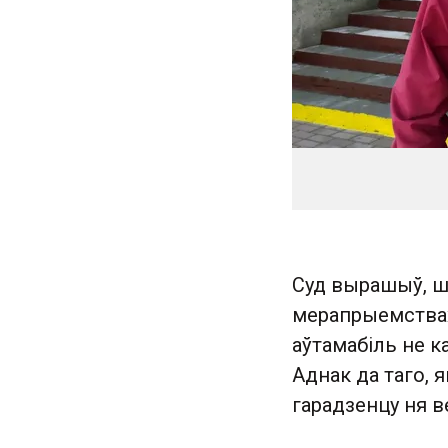
Суд вырашыў, ш
мерапрыемствах 
аўтамабіль не к
Аднак да таго, 
гарадзенцу ня в