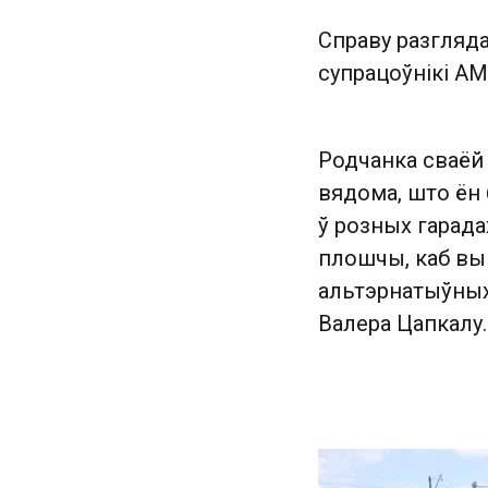
Справу разгляда
супрацоўнікі А
Родчанка сваёй 
вядома, што ён 
ў розных гарада
плошчы, каб вы
альтэрнатыўных 
Валера Цапкалу.