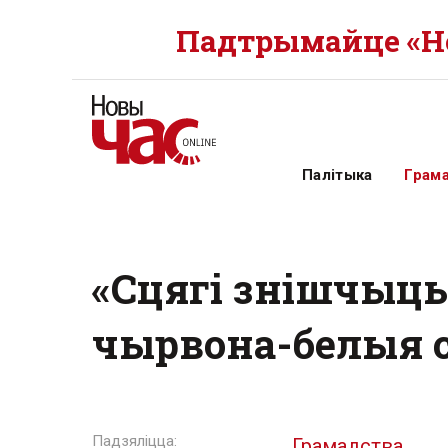
Падтрымайце «Но
Палітыка
Грам
«Сцягі знішчыць»
чырвона-белыя 
Грамадства