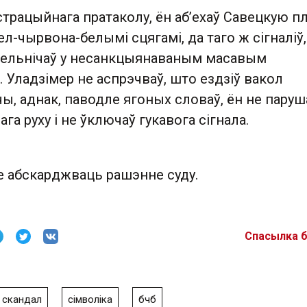
трацыйнага пратаколу, ён аб’ехаў Савецкую п
л-чырвона-белымі сцягамі, да таго ж сігналіў, 
зельнічаў у несанкцыянаваным масавым
Уладзімер не аспрэчваў, што ездзіў вакол
, аднак, паводле ягоных словаў, ён не паруш
га руху і не ўключаў гукавога сігнала.
е абскарджваць рашэнне суду.
Спасылка 
скандал
сімволіка
бчб