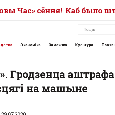
вы Час» сёння!
Каб было шт
адства
Эканоміка
Замежжа
Культура
Повязь
. Гродзенца аштрафав
сцягі на машыне
29.07.2020