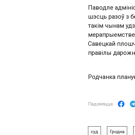
Паводле адмініс
шэсць разоў з бе
такім чынам уд
мерапрыемстве. 
Савецкай плошчы
правілы дарожна
Родчанка плану
суд
Гродна