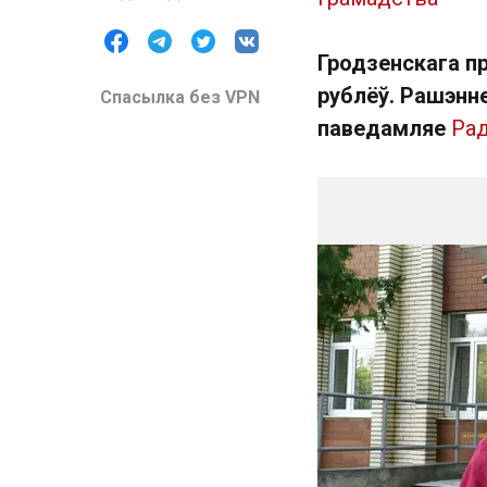
Гродзенскага п
рублёў. Рашэнне
Спасылка без VPN
паведамляе
Ра