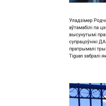
Уладзімер Родча
аўтамабілі па ц
высунутымі праз
супрацоўнікі ДАІ
пратрымалі тры 
Tiguan забралі я