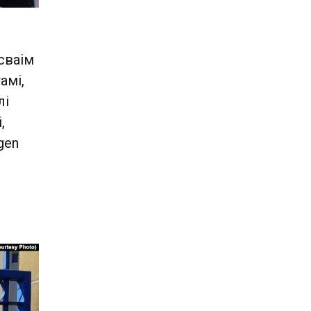
сваім
амі,
лі
,
gen