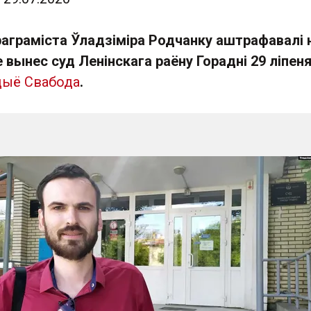
раграміста Ўладзіміра Родчанку аштрафавалі 
 вынес суд Ленінскага раёну Горадні 29 ліпеня
дыё Свабода
.