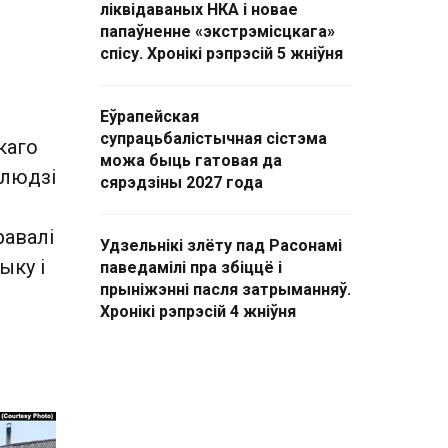
ліквідаваных НКА і новае
папаўненне «экстрэмісцкага»
спісу. Хронікі рэпрэсій 5 жніўня
Еўрапейская
супрацьбалістычная сістэма
каго
можа быць гатовая да
 людзі
сярэдзіны 2027 года
равалі
Удзельнікі злёту пад Расонамі
ыку і
паведамілі пра збіццё і
прыніжэнні пасля затрыманняў.
Хронікі рэпрэсій 4 жніўня