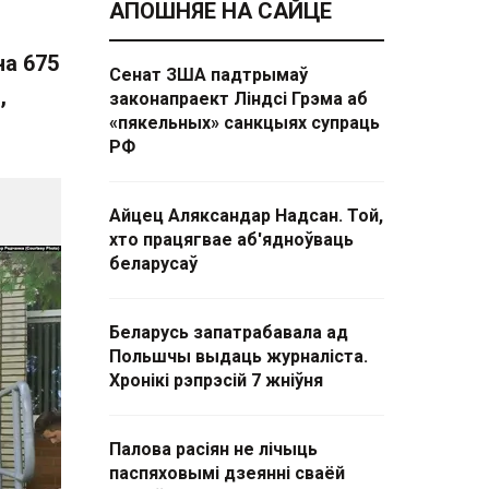
АПОШНЯЕ НА САЙЦЕ
на 675
Сенат ЗША падтрымаў
,
законапраект Ліндсі Грэма аб
«пякельных» санкцыях супраць
РФ
Айцец Аляксандар Надсан. Той,
хто працягвае аб'ядноўваць
беларусаў
Беларусь запатрабавала ад
Польшчы выдаць журналіста.
Хронікі рэпрэсій 7 жніўня
Палова расіян не лічыць
паспяховымі дзеянні сваёй