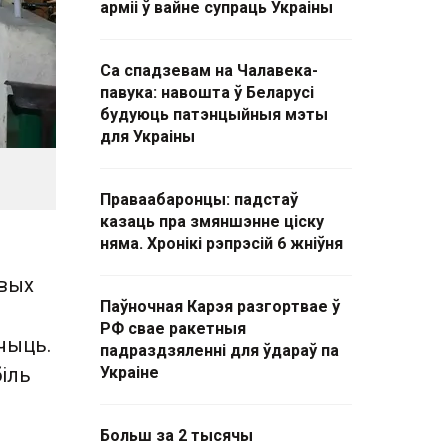
арміі ў вайне супраць Украіны
Са спадзевам на Чалавека-
павука: навошта ў Беларусі
будуюць патэнцыйныя мэты
для Украіны
Праваабаронцы: падстаў
казаць пра змяншэнне ціску
няма. Хронікі рэпрэсій 6 жніўня
авых
Паўночная Карэя разгортвае ў
РФ свае ракетныя
чыць.
падраздзяленні для ўдараў па
біль
Украіне
Больш за 2 тысячы