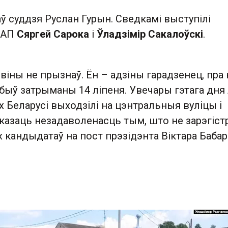
ў суддзя Руслан Гурын. Сведкамі выступілі
МАП
Сяргей Сарока
і
Ўладзімір Сакалоўскі
.
віны не прызнаў. Ён – адзіны гарадзенец, пра 
быў затрыманы 14 ліпеня. Увечары гэтага дня
х Беларусі выходзілі на цэнтральныя вуліцы і
казаць незадаволенасць тым, што не зарэгіст
кандыдатаў на пост прэзідэнта Віктара Бабар