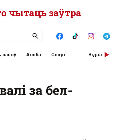
о чытаць заўтра
 часоў
Асоба
Спорт
Відэа
алі за бел-