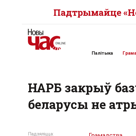
Падтрымайце «Но
Палітыка
Грам
НАРБ закрыў баз
беларусы не атр
Грамадства