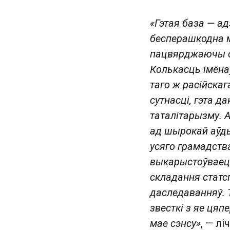
«Гэтая база — а
бесперашкодна м
пацвярджаючы св
Колькасць імёна
таго ж расійскаг
сутнасці, гэта д
таталітарызму. 
ад шырокай аўды
усяго грамадств
выкарыстоўваецц
складання статс
даследаванняў. 
звесткі з яе цяп
мае сэнсу»
, — лі