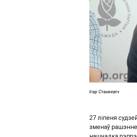
Ігар Станкевіч
27 ліпеня судзе
зменаў рашэнне
нашчадка рэпрэс