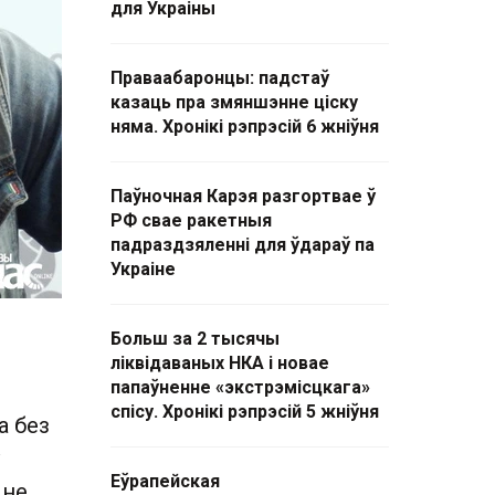
для Украіны
Праваабаронцы: падстаў
казаць пра змяншэнне ціску
няма. Хронікі рэпрэсій 6 жніўня
Паўночная Карэя разгортвае ў
РФ свае ракетныя
падраздзяленні для ўдараў па
Украіне
Больш за 2 тысячы
ліквідаваных НКА і новае
папаўненне «экстрэмісцкага»
спісу. Хронікі рэпрэсій 5 жніўня
а без
Еўрапейская
 не