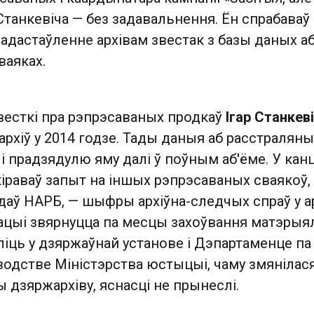
Станкевіча — без задавальнення. Ён спрабаваў
дастаўленне архівам звестак з базы даных аб
ваяках.
есткі пра рэпрэсаваных продкаў
Ігар Станкев
архіў у 2014 годзе. Тады даныя аб расстраляны
і прадзядулю яму далі ў поўным аб'ёме. У кан
кіраваў запыт на іншых рэпрэсаваных сваякоў,
даў НАРБ, — шыфры архіўна-следчых спраў у а
ацыі звярнуцца па месцы захоўвання матэрыял
іць у дзяржаўнай установе і Дэпартаменце па
аводстве Міністэрства юстыцыі, чаму змянілас
 дзяржархіву, яснасці не прынеслі.