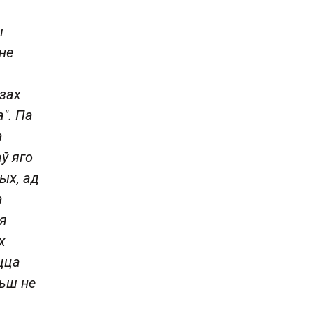
ы
не
.
азах
". Па
а
ў яго
ых, ад
а
я
х
цца
льш не