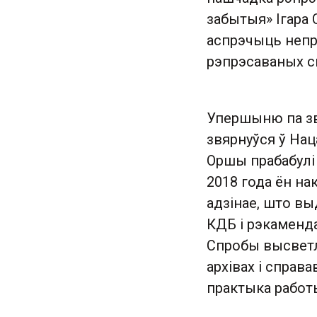
забытыя» Ігара 
аспрэчыць непра
рэпрэсаваных с
Упершыню па зв
звярнуўся ў Нац
Оршы прабабулі 
2018 года ён на
адзінае, што вы
КДБ і рэкаменд
Спробы высветл
архівах і справ
практыка работы