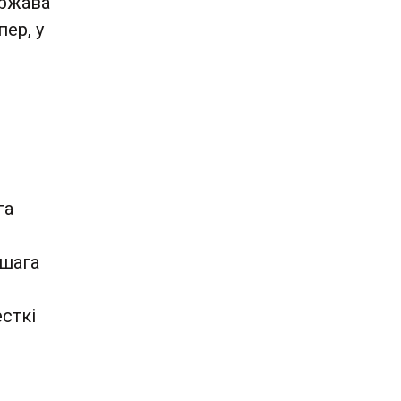
яржава
пер, у
га
ншага
сткі