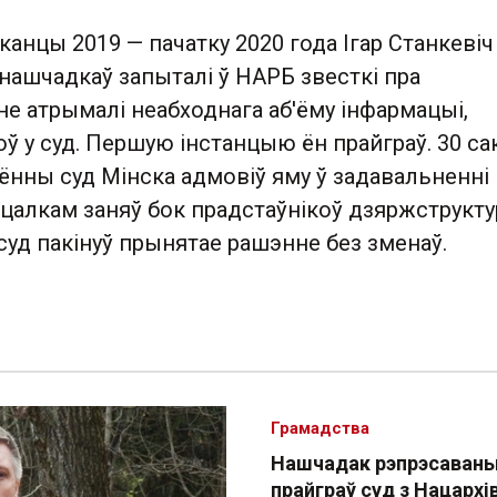
 канцы 2019 — пачатку 2020 года Ігар Станкевіч 
нашчадкаў запыталі ў НАРБ звесткі пра
не атрымалі неабходнага аб'ёму інфармацыі,
ў у суд. Першую інстанцыю ён прайграў. 30 са
ённы суд Мінска адмовіў яму ў задавальненні
 цалкам заняў бок прадстаўнікоў дзяржструкту
 суд пакінуў прынятае рашэнне без зменаў.
Грамадства
Нашчадак рэпрэсаван
прайграў суд з Нацархі