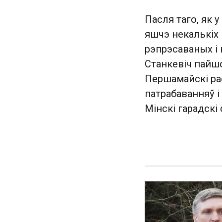
Пасля таго, як у
яшчэ некалькіх 
рэпрэсаваных і 
Станкевіч пайшо
Першамайскі ра
патрабаванняў і
Мінскі гарадскі