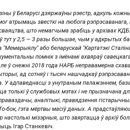
дзіны ў Беларусі дзяржаўны рэестр, адкуль кожн
ог атрымаць звесткі на любога рэпрэсаванага, 
аяцтва, што немагчыма зрабіць у архівах КДБ
ў тут у 2,5 — 3 разы большае, чым у адкрытых б
а "Мемарыялу" або беларускай "Картатэкі Сталіна
акументальны помнік з імёнамі ахвяраў савецкаг
Але ў снежні 2018 года НАРБ неправамерна схава
торыі, ад сотняў і тысяч нашчадкаў рэпрэсаван
а. У адпаведнасці з унутраным палажэннем, баз
а толькі ў службовых мэтах і не прызначана дл
праваздачы, аналітыкі, правядзення гістарычны
То-бок, гэта мёртвы масіў даных. А прадстаўляю
ер настолькі мізэрныя, што звяртацца ў архіў бо
чыць Ігар Станкевіч.