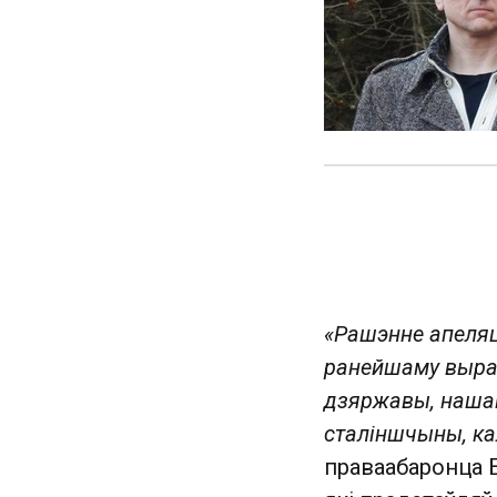
«Рашэнне апеляц
ранейшаму выра
дзяржавы, нашай
сталіншчыны, кал
праваабаронца 