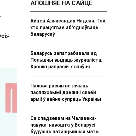
АПОШНЯЕ НА САЙЦЕ
у
Айцец Аляксандар Надсан. Той,
хто працягвае аб'ядноўваць
беларусаў
сі»
Беларусь запатрабавала ад
Польшчы выдаць журналіста.
Хронікі рэпрэсій 7 жніўня
Палова расіян не лічыць
паспяховымі дзеянні сваёй
арміі ў вайне супраць Украіны
Са спадзевам на Чалавека-
павука: навошта ў Беларусі
будуюць патэнцыйныя мэты