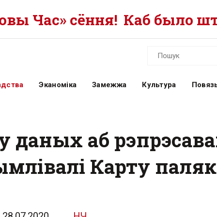
вы Час» сёння!
Каб было шт
адства
Эканоміка
Замежжа
Культура
Повязь
у даных аб рэпрэсава
ымлівалі Карту паляк
28.07.2020
НЧ