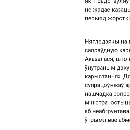
які прадстаўляў
не жадае казаць 
перыяд жорсткі
Нягледзячы на 
сапраўдную карц
Аказалася, што
ўнутраным даку
карыстання». До
супрацоўнікаў ар
нашчадка рэпр
міністра юстыцы
аб неабгрунтава
ўтрымлівае абм