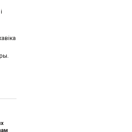
і
кавіка
ры.
ых
вам