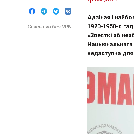
Адзіная і найбо
1920-1950-я га
Спасылка без VPN
«Звесткі аб неа
Нацыянальнага 
недаступна для