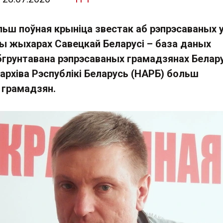
льш поўная крыніца звестак аб рэпрэсаваных 
ды жыхарах Савецкай Беларусі – база даных
бгрунтавана рэпрэсаваных грамадзянах Белару
архіва Рэспублікі Беларусь (НАРБ) больш
 грамадзян.