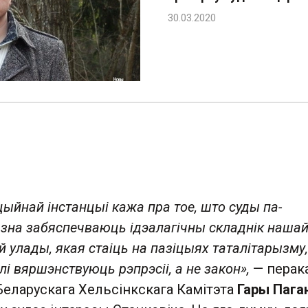
ыйнай інстанцыі кажа пра тое, што суды па-
зна забяспечваюць ідэалагічны складнік наша
 улады, якая стаіць на пазіцыях таталітарызму,
і вяршэнствуюць рэпрэсіі, а не закон»,
— перак
Беларускага Хельсінкскага Камітэта
Гары Пага