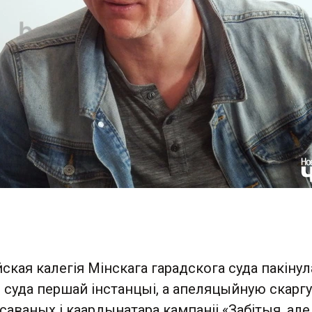
йская калегія Мінскага гарадскога суда пакінул
 суда першай інстанцыі, а апеляцыйную скаргу
аваных і каардынатара кампаніі «Забітыя, але