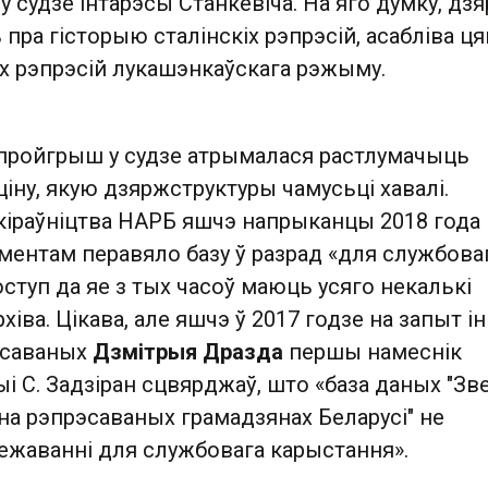
 у судзе інтарэсы Станкевіча. На яго думку, дз
пра гісторыю сталінскіх рэпрэсій, асабліва ця
х рэпрэсій лукашэнкаўскага рэжыму.
пройгрыш у судзе атрымалася растлумачыць
іну, якую дзяржструктуры чамусьці хавалі.
 кіраўніцтва НАРБ яшчэ напрыканцы 2018 года
ментам перавяло базу ў разрад «для службова
ступ да яе з тых часоў маюць усяго некалькі
хіва. Цікава, але яшчэ ў 2017 годзе на запыт і
эсаваных
Дзмітрыя Дразда
першы намеснік
і С. Задзіран сцвярджаў, што «база даных "Зве
на рэпрэсаваных грамадзянах Беларусі" не
ежаванні для службовага карыстання».