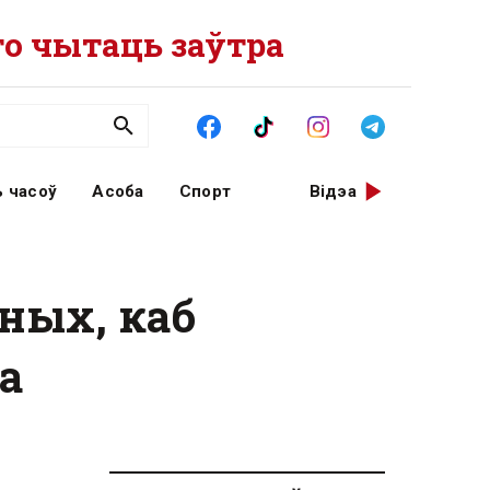
о чытаць заўтра
 часоў
Асоба
Спорт
Відэа
ных, каб
а