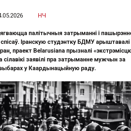
4.05.2026
НЧ
цягваюцца палітычныя затрыманні і пашырэнн
 спісаў. Іранскую студэнтку БДМУ арыштавалі
ран, праект Belarusiana прызналі «экстрэмісцк
 сілавікі заявілі пра затрыманне мужчын за
 выбарах у Каардынацыйную раду.