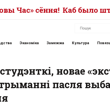
вы Час» сёння!
Каб было шт
адства
Эканоміка
Замежжа
Культура
Повязь
студэнткі, новае «эк
трыманні пасля выбар
ня