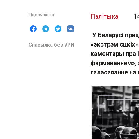
Палітыка
1
У Беларусі пра
«экстрэмісцкіх»
Спасылка без VPN
каментары пра І
фармаваннем», а
галасаванне на