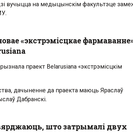
зі вучыцца на медыцынскім факультэце зам
У.
новае «экстрэмісцкае фармаванне»
rusiana
рызнала праект Belarusiana «экстрэмісцкім
тва, дачыненне да праекта маюць Яраслаў
ыслаў Дабранскі.
цвярджаюць, што затрымалі двух