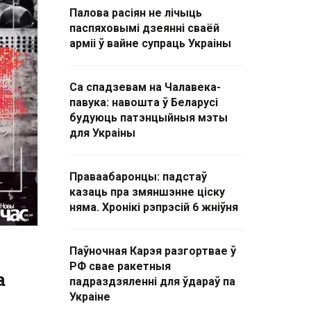
Палова расіян не лічыць
паспяховымі дзеянні сваёй
арміі ў вайне супраць Украіны
Са спадзевам на Чалавека-
павука: навошта ў Беларусі
будуюць патэнцыйныя мэты
для Украіны
Праваабаронцы: падстаў
казаць пра змяншэнне ціску
няма. Хронікі рэпрэсій 6 жніўня
Паўночная Карэя разгортвае ў
РФ свае ракетныя
а
падраздзяленні для ўдараў па
Украіне