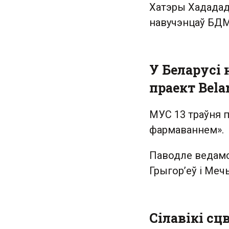
Хатэры Хададад
навучэнцаў БДМ
У Беларусі 
праект Bela
МУС 13 траўня п
фармаваннем».
Паводле ведамс
Грыгор’еў і Меч
Сілавікі с