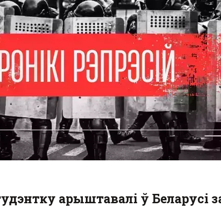
тудэнтку арыштавалі ў Беларусі з