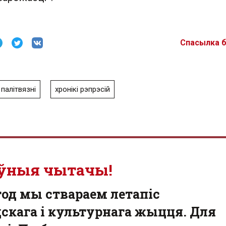
Спасылка 
палітвязні
хронікі рэпрэсій
ўныя чытачы!
од мы ствараем летапіс
скага і культурнага жыцця. Для