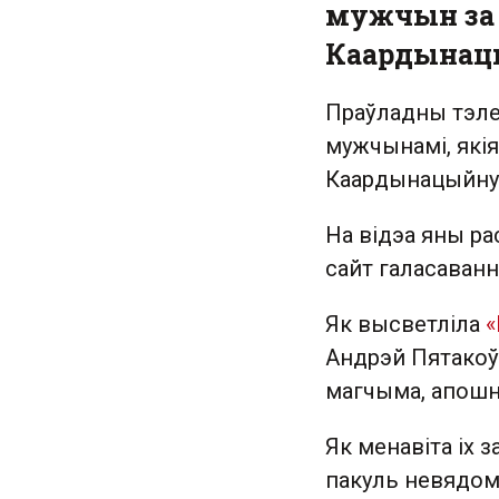
мужчын за 
Каардынац
Праўладны тэлег
мужчынамі, якія
Каардынацыйну
На відэа яны ра
сайт галасаванн
Як высветліла
«
Андрэй Пятакоў.
магчыма, апошні
Як менавіта іх 
пакуль невядом