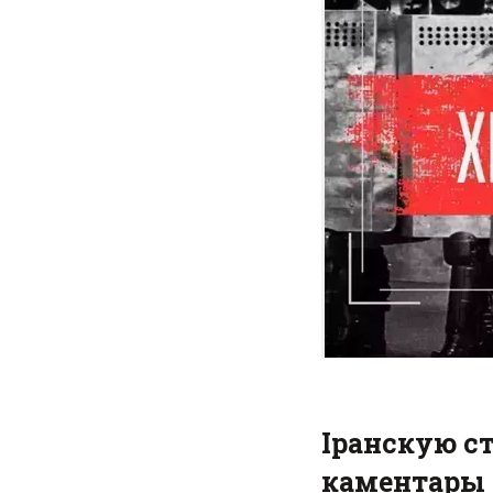
Іранскую с
каментары