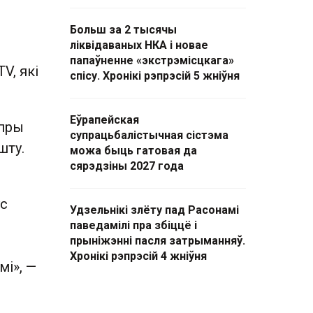
Больш за 2 тысячы
ліквідаваных НКА і новае
папаўненне «экстрэмісцкага»
V, які
спісу. Хронікі рэпрэсій 5 жніўня
Еўрапейская
 пры
супрацьбалістычная сістэма
шту.
можа быць гатовая да
сярэдзіны 2027 года
ус
Удзельнікі злёту пад Расонамі
паведамілі пра збіццё і
прыніжэнні пасля затрыманняў.
Хронікі рэпрэсій 4 жніўня
мі», —