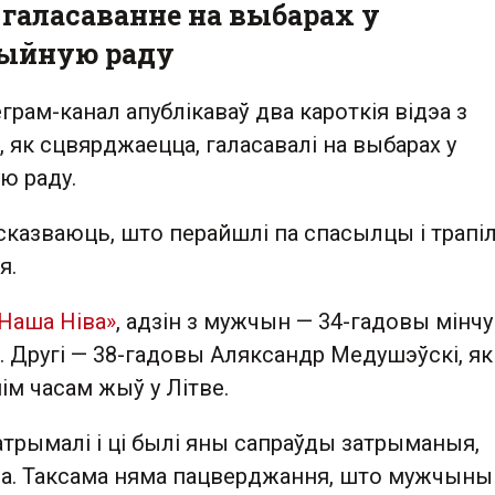
галасаванне на выбарах у
ыйную раду
рам-канал апублікаваў два кароткія відэа з
, як сцвярджаецца, галасавалі на выбарах у
ю раду.
сказваюць, што перайшлі па спасылцы і трапіл
я.
Наша Ніва»
, адзін з мужчын — 34-гадовы мінчу
 Другі — 38-гадовы Аляксандр Медушэўскі, які
м часам жыў у Літве.
затрымалі і ці былі яны сапраўды затрыманыя,
а. Таксама няма пацверджання, што мужчыны