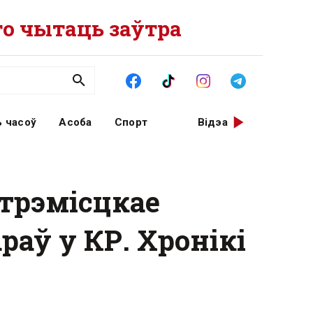
о чытаць заўтра
 часоў
Асоба
Спорт
Відэа
стрэмісцкае
аў у КР. Хронікі