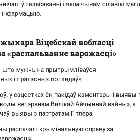
ічалі ў галасаванні і якім чынам сілавікі магл
 інфармацыю.
 жыхара Віцебскай вобласці
за «распальванне варожасці»
, што мужчына прытрымліваўся
ных і пратэсных поглядаў».
оў, у сацсетках ён пакідаў каментары і выявы 
оды ветэранам Вялікай Айчыннай вайны», а
аў выявы з партрэтам Гітлера.
ы распачалі крымінальную справу за
варожасці».