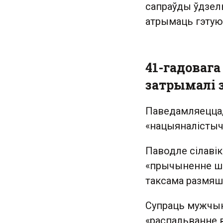
сапраўды ўдзельн
атрымаць гэтую
41-гадовага
затрымалі 
Паведамляецца
«нацыяналістыч
Паводле сілавік
«прычыненне шк
таксама размяшч
Супраць мужчын
«распальванне 