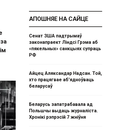
АПОШНЯЕ НА САЙЦЕ
е
Сенат ЗША падтрымаў
 за
законапраект Ліндсі Грэма аб
«пякельных» санкцыях супраць
ім
РФ
Айцец Аляксандар Надсан. Той,
хто працягвае аб'ядноўваць
беларусаў
Беларусь запатрабавала ад
Польшчы выдаць журналіста.
Хронікі рэпрэсій 7 жніўня