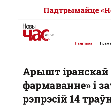
Падтрымайце «Но
Палітыка
Грам
Арышт іранскай 
фармаванне» і за
рэпрэсій 14 траў