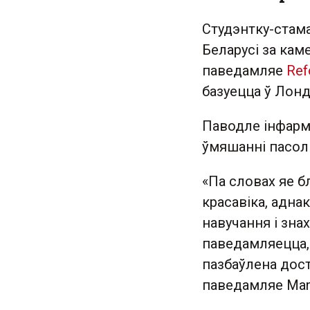
Студэнтку-стама
Беларусі за кам
паведамляе
Ref
базуецца ў Лонд
Паводле інфарм
ўмяшанні пасоль
«Па словах яе б
красавіка, аднак
навучання і зн
паведамляецца,
пазбаўлена дост
паведамляе Man