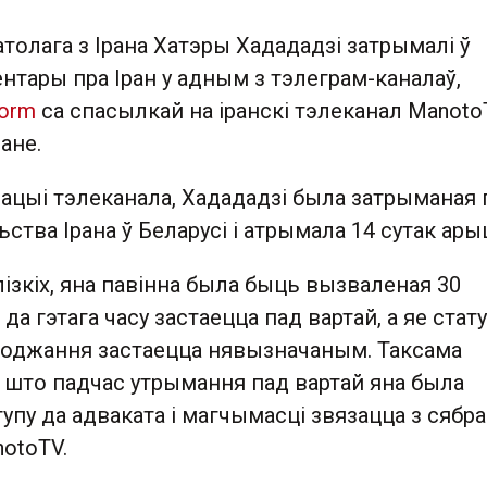
толага з Ірана Хатэры Хадададзі затрымалі ў
ентары пра Іран у адным з тэлеграм-каналаў,
orm
са спасылкай на іранскі тэлеканал ManotoT
ане.
ацыі тэлеканала, Хадададзі была затрыманая
ства Ірана ў Беларусі і атрымала 14 сутак ары
лізкіх, яна павінна была быць вызваленая 30
 да гэтага часу застаецца пад вартай, а яе стат
аходжання застаецца нявызначаным. Таксама
 што падчас утрымання пад вартай яна была
упу да адваката і магчымасці звязацца з сябра
otoTV.