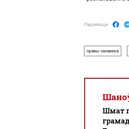
правы чалавека
Шано
Шмат г
грамад