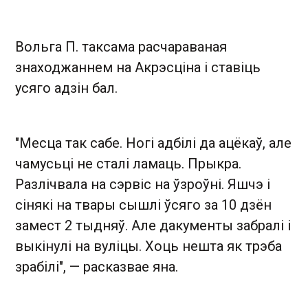
Вольга П. таксама расчараваная
знаходжаннем на Акрэсціна і ставіць
усяго адзін бал.
"Месца так сабе. Ногі адбілі да ацёкаў, але
чамусьці не сталі ламаць. Прыкра.
Разлічвала на сэрвіс на ўзроўні. Яшчэ і
сінякі на твары сышлі ўсяго за 10 дзён
замест 2 тыдняў. Але дакументы забралі і
выкінулі на вуліцы. Хоць нешта як трэба
зрабілі", — расказвае яна.