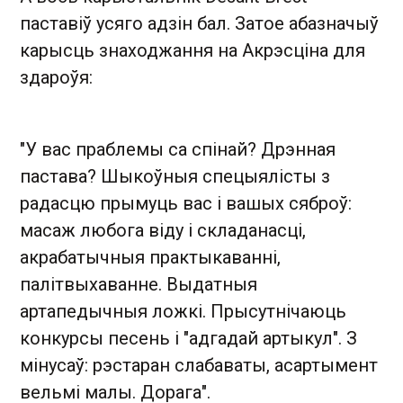
паставіў усяго адзін бал. Затое абазначыў
карысць знаходжання на Акрэсціна для
здароўя:
"У вас праблемы са спінай? Дрэнная
пастава? Шыкоўныя спецыялісты з
радасцю прымуць вас і вашых сяброў:
масаж любога віду і складанасці,
акрабатычныя практыкаванні,
палітвыхаванне. Выдатныя
артапедычныя ложкі. Прысутнічаюць
конкурсы песень і "адгадай артыкул". З
мінусаў: рэстаран слабаваты, асартымент
вельмі малы. Дорага".