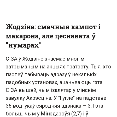
Жодзіна: смачныя кампот і
макарона, але цеснавата ў
"нумарах"
СІЗА ў Жодзіне знаёмае многім
затрыманым на акцыях пратэсту. Тыя, хто
паспеў пабываць адразу ў некалькіх
падобных установах, ацэньваюць гэта
СІЗА вышэй, чым ізалятар у мінскім
завулку Акрэсціна. У "Гугле" на падставе
36 водгукаў сярэдняя адзнака — 3. Гэта
больш, чым у Мінздароўя (2,7) і ў