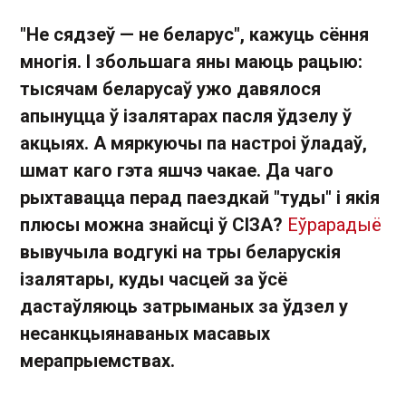
"Не сядзеў — не беларус", кажуць сёння
многія. І збольшага яны маюць рацыю:
тысячам беларусаў ужо давялося
апынуцца ў ізалятарах пасля ўдзелу ў
акцыях. А мяркуючы па настроі ўладаў,
шмат каго гэта яшчэ чакае. Да чаго
рыхтавацца перад паездкай "туды" і якія
плюсы можна знайсці ў СІЗА?
Еўрарадыё
вывучыла водгукі на тры беларускія
ізалятары, куды часцей за ўсё
дастаўляюць затрыманых за ўдзел у
несанкцыянаваных масавых
мерапрыемствах.