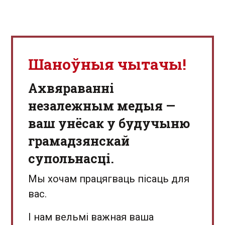
Шаноўныя чытачы!
Aхвяраванні
незалежным медыя —
ваш унёсак у будучыню
грамадзянскай
супольнасці.
Мы хочам працягваць пісаць для
вас.
І нам вельмі важная ваша