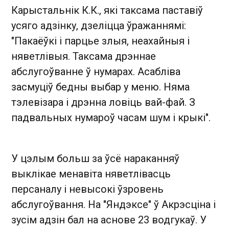
Карыстальнік К.К., які таксама паставіў
усяго адзінку, дзеліцца ўражаннямі:
"Пакаёўкі і парцье злыя, неахайныя і
няветлівыя. Таксама дрэннае
абслугоўванне ў нумарах. Асабліва
засмуціў бедны выбар у меню. Няма
тэлевізара і дрэнна ловіць вай-фай. З
падвальных нумароў часам шум і крыкі".
У цэлым больш за ўсё нараканняў
выклікае менавіта няветлівасць
персаналу і невысокі ўзровень
абслугоўвання. На "Яндэксе" ў Акрэсціна і
зусім адзін бал на аснове 23 водгукаў. У