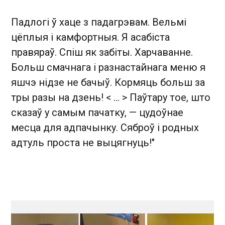
Падлогі ў хаце з падагрэвам. Вельмі
цёплыя і камфортныя. Я асабіста
правяраў. Спіш як забіты. Харчаванне.
Больш смачнага і разнастайнага меню я
яшчэ нідзе не бачыў. Кормяць больш за
тры разы на дзень! < ... > Паўтару тое, што
сказаў у самым пачатку, — цудоўнае
месца для адпачынку. Сяброў і родных
адтуль проста не выцягнуць!"