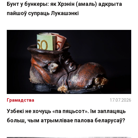
Бунт у бункеры: як Хрэнін (амаль) адкрыта
пайшоў супраць Лукашэнкі
Грамадства
17.07.2026
Узбекі не хочуць «па пяцьсот». Ім заплацяць
больш, чым атрымлівае палова беларусаў?