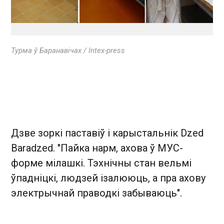
Турма ў Баранавічах / Intex-press
Дзве зоркі паставіў і карыстальнік Dzed
Baradzed. "Пайка нарм, ахова ў МУС-
форме мілашкі. Тэхнічны стан вельмі
ўпадніцкі, людзей ізалююць, а пра ахову
электрычнай праводкі забываюць".