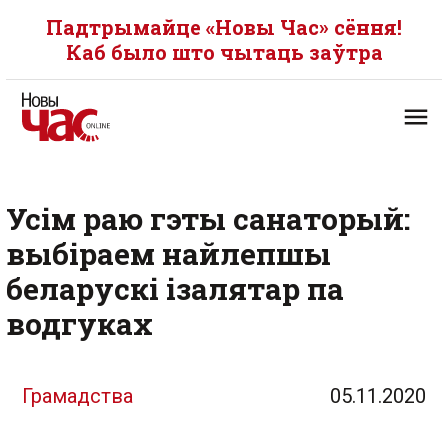
Падтрымайце «Новы Час» сёння!
Каб было што чытаць заўтра
Усім раю гэты санаторый:
выбіраем найлепшы
беларускі ізалятар па
водгуках
Грамадства
05.11.2020