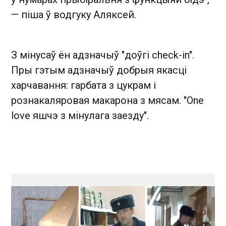
— піша ў водгуку Аляксей.
З мінусаў ён адзначыў "доўгі check-in".
Пры гэтым адзначыў добрыя якасці
харчавання: гарбата з цукрам і
рознакаляровая макарона з мясам. "One
love яшчэ з мінулага заезду".