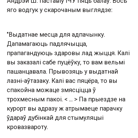
Андрэй Ш. паставіў ІЧУ пяць балаў. Вось
яго водгук у скарочаным выглядзе:
"Выдатнае месца для адпачынку.
Дапамагаюць падлячыцца,
прапагандуюць здаровы лад жыцця. Калі
вы заказалі сабе пуцёўку, то вам вельмі
пашанцавала. Прывозяць у выдатнай
лазні-аўтазаку. Калі вас пяцёра, то вы
спакойна можаце змясціцца ў
трохмесным пакоі. < ... > Па прыездзе на
курорт вы адразу ж атрымаеце парачку
ўдараў дубінкай для стымуляцыі
кровазвароту.