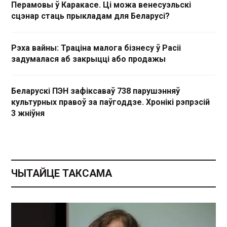
Перамовы ў Каракасе. Ці можа венесуэльскі
сцэнар стаць прыкладам для Беларусі?
Рэха вайны: Траціна малога бізнесу ў Расіі
задумалася аб закрыцці або продажы
Беларускі ПЭН зафіксаваў 738 парушэнняў
культурных правоў за паўгоддзе. Хронікі рэпрэсій
3 жніўня
ЧЫТАЙЦЕ ТАКСАМА