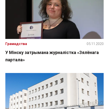
Грамадства
05.11.2020
У Мінску затрымана журналістка «Зялёнага
партала»