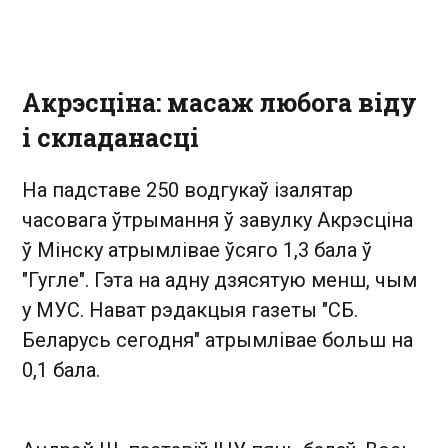
Акрэсціна: масаж любога віду
і складанасці
На падставе 250 водгукаў ізалятар
часовага ўтрымання ў завулку Акрэсціна
ў Мінску атрымлівае ўсяго 1,3 бала ў
"Гугле". Гэта на адну дзясятую менш, чым
у МУС. Нават рэдакцыя газеты "СБ.
Беларусь сегодня" атрымлівае больш на
0,1 бала.