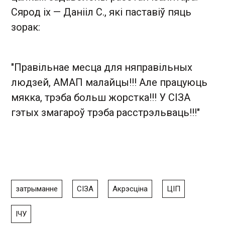
Сярод іх — Данііл С., які паставіў пяць
зорак:
"Правільнае месца для няправільных
людзей, АМАП малайцы!!! Але працуюць
мякка, трэба больш жорстка!!! У СІЗА
гэтых змагароў трэба расстрэльваць!!!"
затрыманне
СІЗА
Акрэсціна
ЦІП
ІЧУ