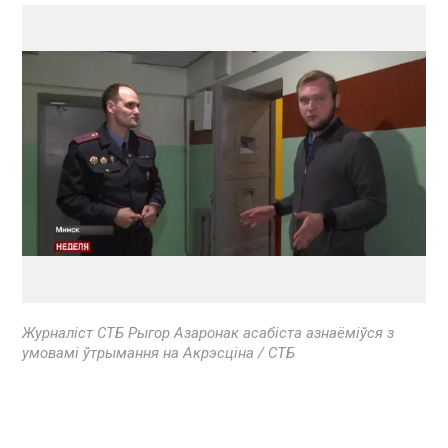
Журналіст СТБ Рыгор Азаронак асабіста азнаёміўся з
умовамі ўтрымання на Акрэсціна / СТБ