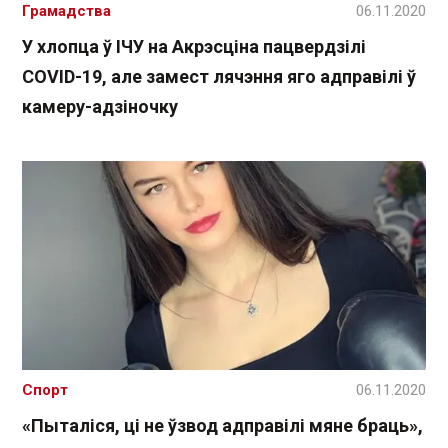
Грамадства
06.11.2020
У хлопца ў ІЧУ на Акрэсціна пацвердзілі
COVID-19, але замест лячэння яго адправілі ў
камеру-адзіночку
Спорт
06.11.2020
«Пыталіся, ці не ўзвод адправілі мяне браць»,