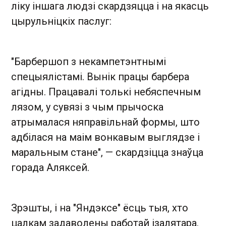
ліку іншага людзі скардзяцца і на якасць
цырульніцкіх паслуг:
"Барбершоп з некампетэнтнымі
спецыялістамі. Вынік працы барбера
агідны. Працавалі толькі небяспечным
лязом, у сувязі з чым прычоска
атрымалася няправільнай формы, што
адбілася на маім вонкавым выглядзе і
маральным стане", — скардзіцца знаўца
горада Аляксей.
Зрэшты, і на "Яндэксе" ёсць тыя, хто
цалкам задаволены работай ізалятара.