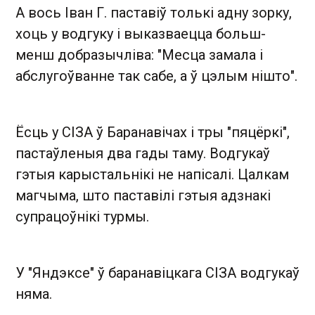
А вось Іван Г. паставіў толькі адну зорку,
хоць у водгуку і выказваецца больш-
менш добразычліва: "Месца замала і
абслугоўванне так сабе, а ў цэлым нішто".
Ёсць у СІЗА ў Баранавічах і тры "пяцёркі",
пастаўленыя два гады таму. Водгукаў
гэтыя карыстальнікі не напісалі. Цалкам
магчыма, што паставілі гэтыя адзнакі
супрацоўнікі турмы.
У "Яндэксе" ў баранавіцкага СІЗА водгукаў
няма.