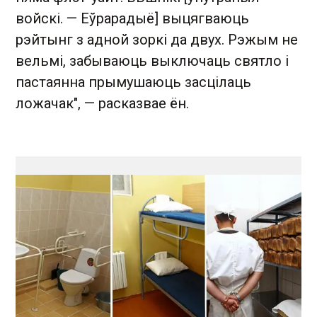
войскі. — Еўрарадыё] выцягваюць
рэйтынг з адной зоркі да двух. Рэжым не
вельмі, забываюць выключаць святло і
пастаянна прымушаюць засцілаць
ложачак", — расказвае ён.