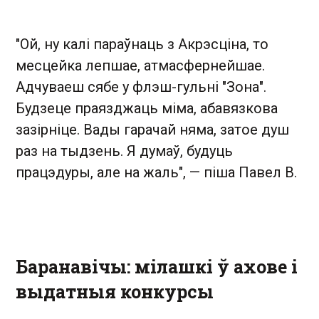
"Ой, ну калі параўнаць з Акрэсціна, то
месцейка лепшае, атмасфернейшае.
Адчуваеш сябе у флэш-гульні "Зона".
Будзеце праязджаць міма, абавязкова
зазірніце. Вады гарачай няма, затое душ
раз на тыдзень. Я думаў, будуць
працэдуры, але на жаль", — піша Павел В.
Баранавічы: мілашкі ў ахове і
выдатныя конкурсы