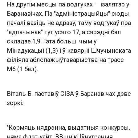
На другім месцы па водгуках — ізалятар у
Баранавічах. Па "адміністрацыйцы" сюды
пачалі вазіць не адразу, таму водгукаў пра
"адпачынак" тут усяго 17, а сярэдні бал
складае 1,9. Гэта больш, чым у
Мінадукацыі (1,3) і ў кавярні Шчучынскага
філіяла аблспажыўтаварыства на трасе
М6 (1 бал).
Віталь Б. паставіў СІЗА ў Баранавічах дзве
зоркі:
"Кормяць нядрэнна, выдатныя конкурсы,
няма флэт-уайт. ВВшнікі [ўнутраныя