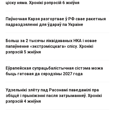
ціску няма. Хронікі рэпрэсій 6 жніўня
Паўночная Карэя разгортвае ў РФ свае ракетныя
падраздзяленні для ўдараў па Украіне
Больш за 2 тысячы ліквідаваных НКА і новае
папаўненне «экстрэмісцкага» спісу. Хронікі
рэпрэсій 5 жніўня
Еўрапейская супрацьбалістычная сістэма можа
быць гатовая да сярэдзіны 2027 года
Удзельнікі злёту пад Расонамі паведамілі пра
збіццё і прыніжэнні пасля затрыманняў. Хронікі
рэпрэсій 4 жніўня