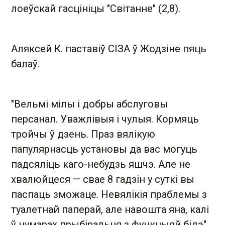
лоеўскай гасцініцы "Світанне" (2,8).
Аляксей К. паставіў СІЗА ў Жодзіне пяць
балаў.
"Вельмі мілы і добры абслуговы
персанал. Уважлівыя і чулыя. Кормяць
тройчы ў дзень. Праз вялікую
папулярнасць установы да вас могуць
падсяліць каго-небудзь яшчэ. Але не
хвалюйцеся — свае 8 гадзін у суткі вы
паспаць зможаце. Невялікія праблемы з
туалетнай паперай, але навошта яна, калі
ў нумарах прыбіральня з функцыяй бідэ",