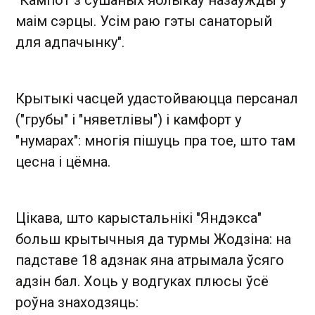
"Кампот з сушаных яблыкаў назаўжды ў
маім сэрцы. Усім раю гэты санаторый
для адпачынку".
Крытыкі часцей удастойваюцца персанал
("грубы" і "няветлівы") і камфорт у
"нумарах": многія пішуць пра тое, што там
цесна і цёмна.
Цікава, што карыстальнікі "Яндэкса"
больш крытычныя да турмы Жодзіна: на
падставе 18 адзнак яна атрымала ўсяго
адзін бал. Хоць у водгуках плюсы ўсё
роўна знаходзяць: