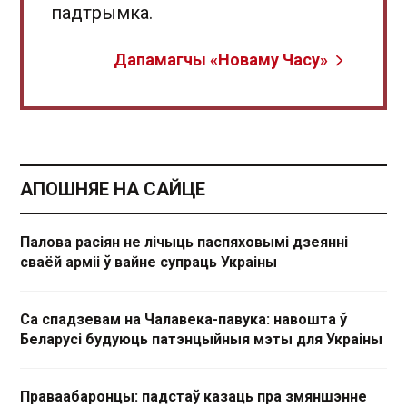
падтрымка.
Дапамагчы «Новаму Часу»
АПОШНЯЕ НА САЙЦЕ
Палова расіян не лічыць паспяховымі дзеянні
сваёй арміі ў вайне супраць Украіны
Са спадзевам на Чалавека-павука: навошта ў
Беларусі будуюць патэнцыйныя мэты для Украіны
Праваабаронцы: падстаў казаць пра змяншэнне