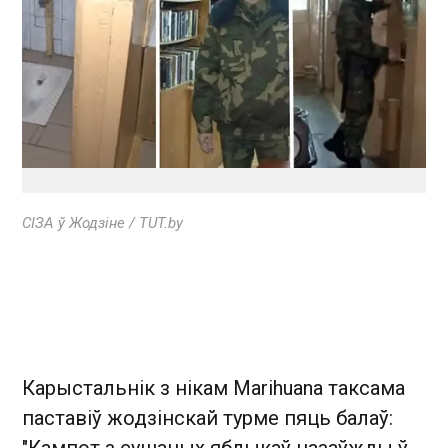
СІЗА ў Жодзіне / TUT.by
Карыстальнік з нікам Marihuana таксама
паставіў жодзінскай турме пяць балаў: