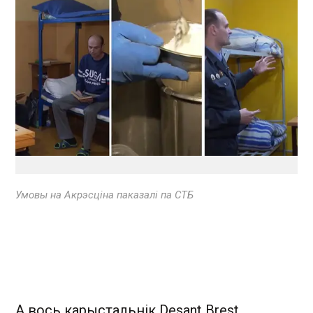
Умовы на Акрэсціна паказалі па СТБ
А вось карыстальнік Desant Brest