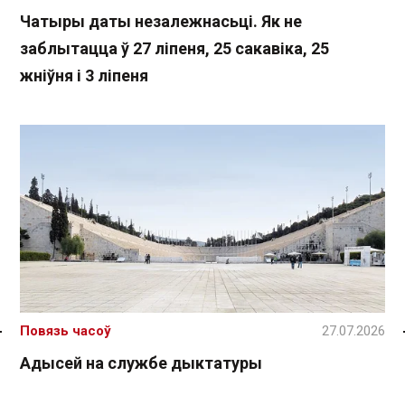
Чатыры даты незалежнасьці. Як не
заблытацца ў 27 ліпеня, 25 сакавіка, 25
жніўня і 3 ліпеня
Повязь часоў
27.07.2026
Спасылка без VPN
Адысей на службе дыктатуры