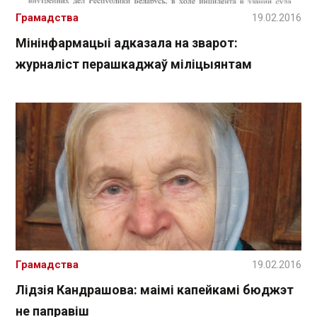
Грамадства
19.02.2016
Мінінфармацыі адказала на зварот:
журналіст перашкаджаў міліцыянтам
Грамадства
19.02.2016
Лідзія Кандрашова: маімі капейкамі бюджэт
не паправіш