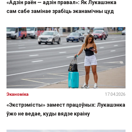
«Адзін раён — адзін правал»: Як Лукашэнка
сам сабе замінае зрабіць эканамічны цуд
Эканоміка
17.04.2026
«Экстрэмісты» замест працоўных: Лукашэнка
ўжо не ведае, куды вядзе краіну