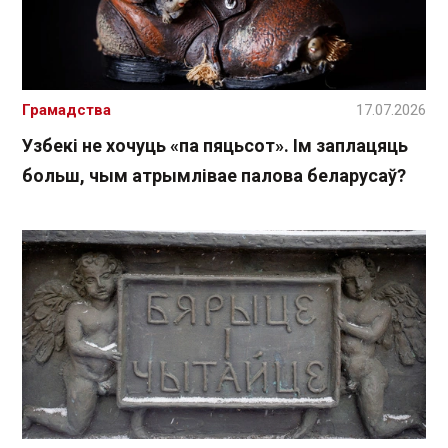
Грамадства
17.07.2026
Узбекі не хочуць «па пяцьсот». Ім заплацяць
больш, чым атрымлівае палова беларусаў?