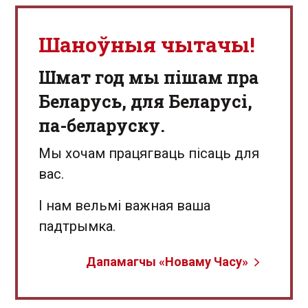
Шаноўныя чытачы!
Шмат год мы пішам пра
Беларусь, для Беларусі,
па-беларуску.
Мы хочам працягваць пісаць для
вас.
І нам вельмі важная ваша
падтрымка.
Дапамагчы «Новаму Часу»