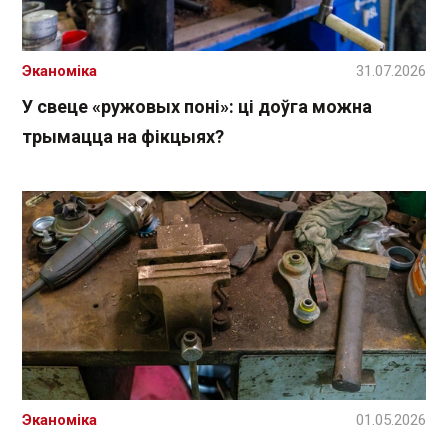
Эканоміка
31.07.2026
У свеце «ружовых поні»: ці доўга можна
трымацца на фікцыях?
Эканоміка
01.05.2026