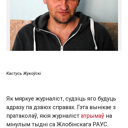
Кастусь Жукоўскі
Як мяркуе журналіст, судзіць яго будуць
адразу па дзвюх справах. Гэта вынікае з
пратаколаў, якія журналіст
атрымаў
на
мінулым тыдні са Жлобінскага РАУС.