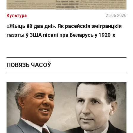
Культура
25.06.2026
«Жыць ёй два дні». Як расейскія эмігранцкія
газэты ў ЗША пісалі пра Беларусь у 1920-х
ПОВЯЗЬ ЧАСОЎ