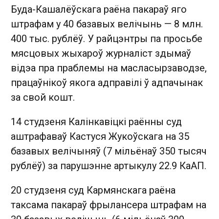
Буда-Кашалёўскага раёна пакараў яго
штрафам у 40 базавых велічынь — 8 млн.
400 тыс. рублёў. У райцэнтры па просьбе
мясцовых жыхароў журналіст здымаў
відэа пра праблемы на масласырзаводзе,
працаўнікоў якога адправілі ў адпачынак
за свой кошт.
14 студзеня Калінкавіцкі раённы суд
аштрафаваў Кастуся Жукоўскага на 35
базавых велічыняў (7 мільёнаў 350 тысяч
рублёў) за парушэнне артыкулу 22.9 КаАП.
20 студзеня суд Кармянскага раёна
таксама пакараў фрылансера штрафам на