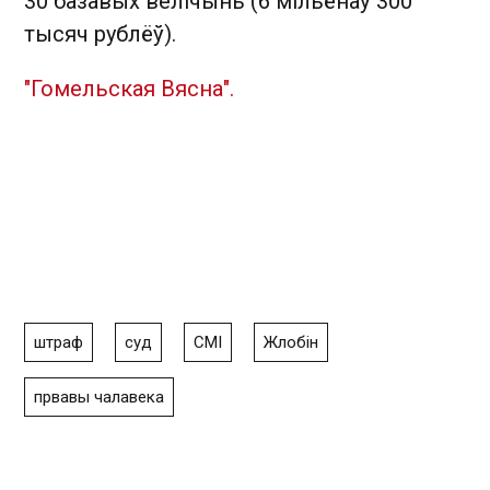
30 базавых велічынь (6 мільёнаў 300
тысяч рублёў).
"Гомельская Вясна".
штраф
суд
СМІ
Жлобін
првавы чалавека