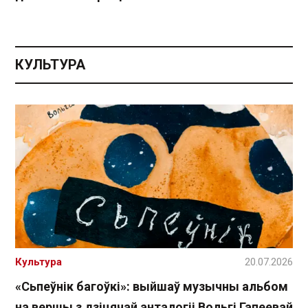
КУЛЬТУРА
Культура
20.07.2026
«Сьпеўнік багоўкі»: выйшаў музычны альбом
на вершы з дзіцячай анталогіі Вольгі Гапеевай