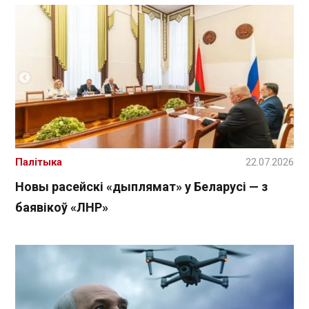
Палітыка
22.07.2026
Новы расейскі «дыплямат» у Беларусі — з
баявікоў «ЛНР»