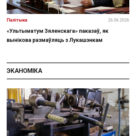
Палітыка
26.06.2026
«Ультыматум Зяленскага» паказаў, як
вынікова размаўляць з Лукашэнкам
ЭКАНОМІКА