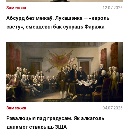
Замежжа
12.07.2026
Абсурд без межаў. Лукашэнка — «кароль
свету», смеццевы бак супраць Фаража
Замежжа
04.07.2026
Рэвалюцыя пад градусам. Як алкаголь
дапамог стварыць ЗША