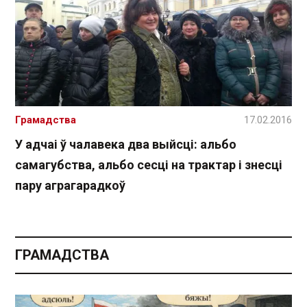
Грамадства
17.02.2016
У адчаі ў чалавека два выйсці: альбо
самагубства, альбо сесці на трактар і знесці
пару аграгарадкоў
ГРАМАДСТВА