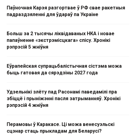
Паўночная Карэя разгортвае ў РФ свае ракетныя
падраздзяленні для ўдараў па Украіне
Больш за 2 тысячы ліквідаваных НКА і новае
папаўненне «экстрэмісцкага» спісу. Хронікі
рэпрэсій 5 жніўня
Еўрапейская супрацьбалістычная сістэма можа
быць гатовая да сярэдзіны 2027 года
Удзельнікі злёту пад Расонамі паведамілі пра
збіццё і прыніжэнні пасля затрыманняў. Хронікі
рэпрэсій 4 жніўня
Перамовы ў Каракасе. Ці можа венесуэльскі
сцэнар стаць прыкладам для Беларусі?