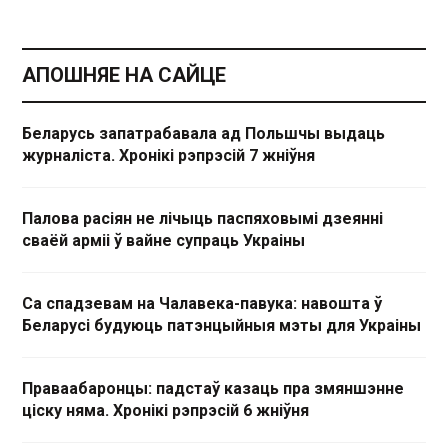
АПОШНЯЕ НА САЙЦЕ
Беларусь запатрабавала ад Польшчы выдаць
журналіста. Хронікі рэпрэсій 7 жніўня
Палова расіян не лічыць паспяховымі дзеянні
сваёй арміі ў вайне супраць Украіны
Са спадзевам на Чалавека-павука: навошта ў
Беларусі будуюць патэнцыйныя мэты для Украіны
Праваабаронцы: падстаў казаць пра змяншэнне
ціску няма. Хронікі рэпрэсій 6 жніўня