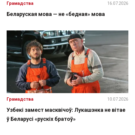
Грамадства
16.07.2026
Беларуская мова — не «бедная» мова
Грамадства
10.07.2026
Узбекі замест масквічоў: Лукашэнка не вітае
ў Беларусі «рускіх братоў»