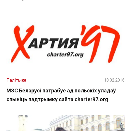
Палітыка
18.02.2016
МЗС Беларусі патрабуе ад польскіх уладаў
спыніць падтрымку сайта сharter97.org