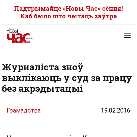
Падтрымайце «Новы Час» сёння!
Каб было што чытаць заўтра
Журналіста зноў
выклікаюць у суд за працу
без акрэдытацыі
Грамадства
19.02.2016