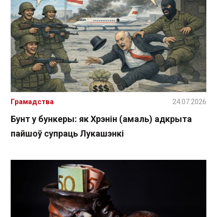
Грамадства
24.07.2026
Бунт у бункеры: як Хрэнін (амаль) адкрыта
пайшоў супраць Лукашэнкі