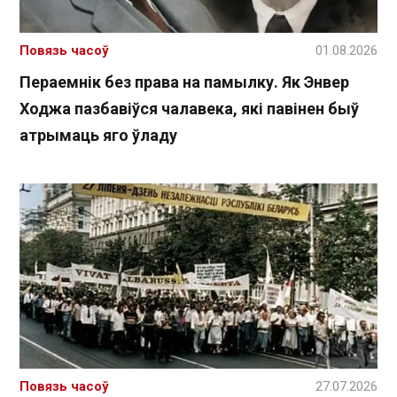
Повязь часоў
01.08.2026
Пераемнік без права на памылку. Як Энвер
Ходжа пазбавіўся чалавека, які павінен быў
атрымаць яго ўладу
Повязь часоў
27.07.2026