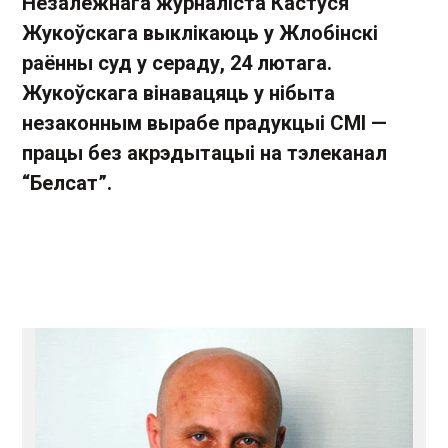
Незалежнага журналіста Кастуся
Жукоўскага выклікаюць у Жлобінскі
раённы суд у сераду, 24 лютага.
Жукоўскага вінавацяць у нібыта
незаконным вырабе прадукцыі СМІ —
працы без акрэдытацыі на тэлеканал
“Белсат”.