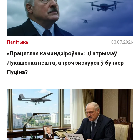
Палітыка
03.07.2026
«Працяглая камандзіроўка»: ці атрымаў
Лукашэнка нешта, апроч экскурсіі ў бункер
Пуціна?