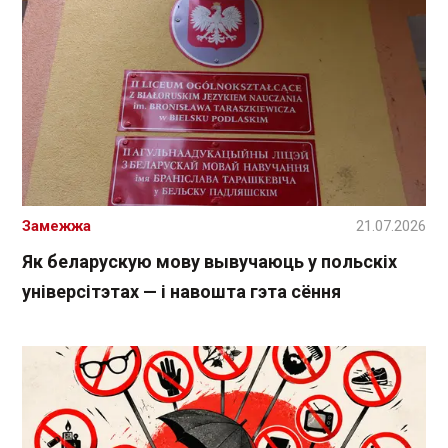
Замежжа
21.07.2026
Як беларускую мову вывучаюць у польскіх
універсітэтах — і навошта гэта сёння