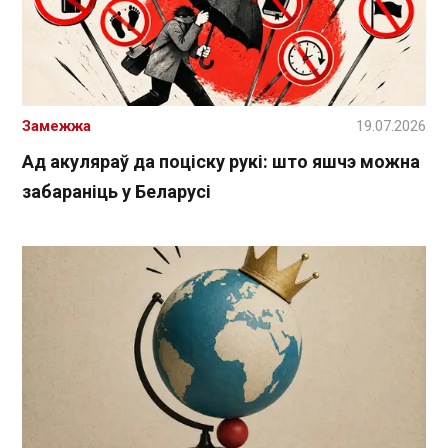
Замежжа
19.07.2026
Ад акуляраў да поціску рукі: што яшчэ можна
забараніць у Беларусі