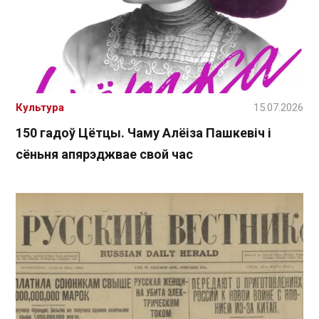
Культура
15.07.2026
150 гадоў Цётцы. Чаму Алёіза Пашкевіч і
сёньня апярэджвае свой час