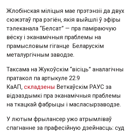
Жлобінская міліцыя мае прэтэнзіі да двух
сюжэтаў пра рэгіён, якія выйшлі ў эфіры
тэлеканала “Белсат” — пра паміраючую
вёску і эканамічныя праблемы на
прамысловым гіганце Беларускім
металургічным заводзе.
Таксама на Жукоўскім “вісіць” аналагічны
пратакол па артыкуле 22.9
КаАП,
складзены
Веткаўскім РАУС за
відэаздымкі пра эканамічныя праблемы
на ткацкай фабрыцы і масласырзаводзе.
У лютым фрылансер ужо атрымліваў
спагнанне за прафесійную дзейнасць: суд