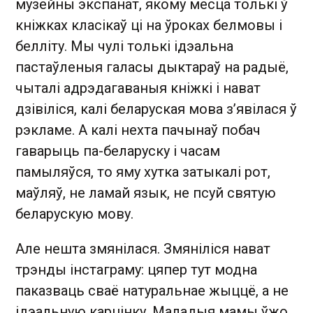
музейны экспанат, якому месца толькі ў
кніжках класікаў ці на ўроках белмовы і
белліту. Мы чулі толькі ідэальна
пастаўленыя галасы дыктараў на радыё,
чыталі адрэдагаваныя кніжкі і нават
дзівіліся, калі беларуская мова з’явілася ў
рэкламе. А калі нехта пачынаў побач
гаварыць па-беларуску і часам
памыляўся, то яму хутка затыкалі рот,
маўляў, не ламай язык, не псуй святую
беларускую мову.
Але нешта змянілася. Змяніліся нават
трэнды інстаграму: цяпер тут модна
паказваць сваё натуральнае жыццё, а не
ідэальную карцінку. Маладыя мамы ўжо