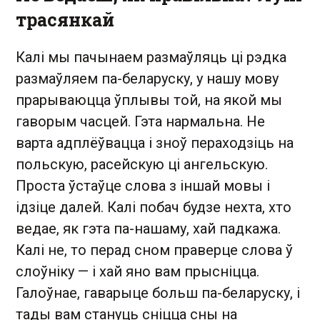
трасянкай
Калі мы пачынаем размаўляць ці рэдка
размаўляем па-беларуску, у нашу мову
прарываюцца ўплывы той, на якой мы
гаворым часцей. Гэта нармальна. Не
варта адплёўвацца і зноў пераходзіць на
польскую, расейскую ці ангельскую.
Проста ўстаўце слова з іншай мовы і
ідзіце далей. Калі побач будзе нехта, хто
ведае, як гэта па-нашаму, хай падкажа.
Калі не, то перад сном праверце слова ў
слоўніку — і хай яно вам прысніцца.
Галоўнае, гаварыце больш па-беларуску, і
тады вам стануць сніцца сны на