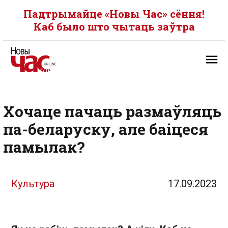
Падтрымайце «Новы Час» сёння!
Каб было што чытаць заўтра
Хочаце пачаць размаўляць
па-беларуску, але баіцеся
памылак?
Культура
17.09.2023