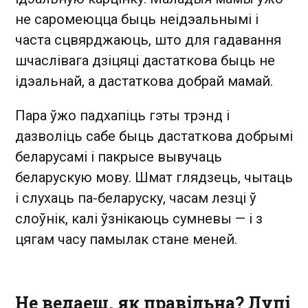
не саромеюцца быць неідэальнымі і
часта сцвярджаюць, што для гадавання
шчаслівага дзіцяці дастаткова быць не
ідэальнай, а дастаткова добрай мамай.
Пара ўжо падхапіць гэты трэнд і
дазволіць сабе быць дастаткова добрымі
беларусамі і пакрысе вывучаць
беларускую мову. Шмат глядзець, чытаць
і слухаць па-беларуску, часам лезці ў
слоўнік, калі ўзнікаюць сумневы — і з
цягам часу памылак стане меней.
Не ведаеш, як правільна? Лупі