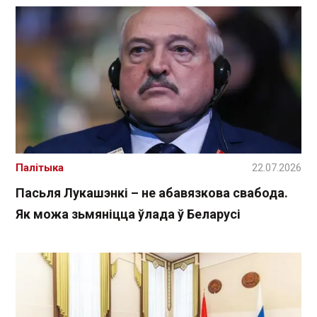
Палітыка
22.07.2026
Пасьля Лукашэнкі – не абавязкова свабода.
Як можа зьмяніцца ўлада ў Беларусі