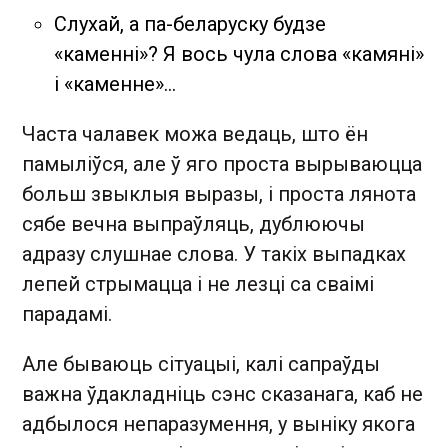
Слухай, а па-беларуску будзе
«каменні»? Я вось чула слова «камяні»
і «каменне»…
Часта чалавек можа ведаць, што ён
памыліўся, але ў яго проста вырываюцца
больш звыклыя выразы, і проста лянота
сябе вечна выпраўляць, дублюючы
адразу слушнае слова. У такіх выпадках
лепей стрымацца і не лезці са сваімі
парадамі.
Але бываюць сітуацыі, калі сапраўды
важна ўдакладніць сэнс сказанага, каб не
адбылося непаразумення, у выніку якога