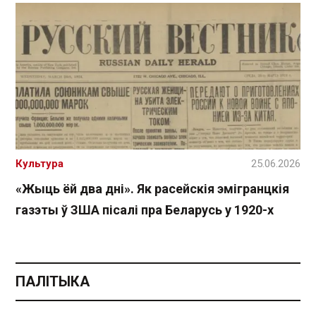
Культура
25.06.2026
«Жыць ёй два дні». Як расейскія эмігранцкія
газэты ў ЗША пісалі пра Беларусь у 1920-х
ПАЛІТЫКА