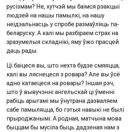
русізмам? Не, хутчэй мы баімся рэакцыі
людзей на нашы памылкі, на нашу
неідэальнасць у спробе размаўляць па-
беларуску. А калі мы разбіраем страх на
зразумелыя складнікі, яму ўжо прасцей
даць рады.
Ці баіцеся вы, што нехта будзе смяяцца,
калі вы ляснецеся з ровара? Але вы ўсё
адно катаецеся на ровары? Іншая рэч,
што ў вывучэнні ангельскай ці ўменні
рабіць арыгамі мы ўнутрана дазваляем
сабе памыляцца, бо гэтыя навыкі не былі
прыроджанымі. А родная, матчына мова
быццам бы мусіла быць дадзеная нам з