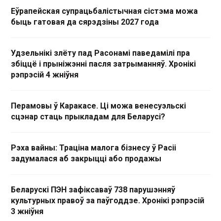
Еўрапейская супрацьбалістычная сістэма можа
быць гатовая да сярэдзіны 2027 года
Удзельнікі злёту пад Расонамі паведамілі пра
збіццё і прыніжэнні пасля затрыманняў. Хронікі
рэпрэсій 4 жніўня
Перамовы ў Каракасе. Ці можа венесуэльскі
сцэнар стаць прыкладам для Беларусі?
Рэха вайны: Траціна малога бізнесу ў Расіі
задумалася аб закрыцці або продажы
Беларускі ПЭН зафіксаваў 738 парушэнняў
культурных правоў за паўгоддзе. Хронікі рэпрэсій
3 жніўня