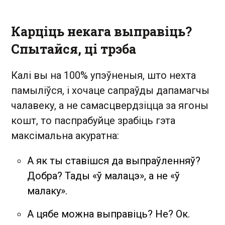
Карціць некага выправіць?
Спытайся, ці трэба
Калі вы на 100% упэўненыя, што нехта
памыліўся, і хочаце сапраўды дапамагчы
чалавеку, а не самасцвердзіцца за ягоны
кошт, то паспрабуйце зрабіць гэта
максімальна акуратна:
А як ты ставішся да выпраўленняў?
Добра? Тады «ў малацэ», а не «ў
малаку».
А цябе можна выправіць? Не? Ок.