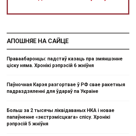
АПОШНЯЕ НА САЙЦЕ
Праваабаронцы: падстаў казаць пра змяншэнне
ціску няма. Хронікі рэпрэсій 6 жніўня
Паўночная Карэя разгортвае ў РФ свае ракетныя
падраздзяленні для ўдараў па Украіне
Больш за 2 тысячы ліквідаваных НКА і новае
папаўненне «экстрэмісцкага» спісу. Хронікі
рэпрэсій 5 жніўня