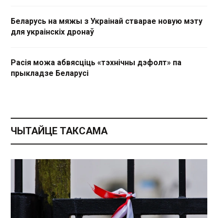
Беларусь на мяжы з Украінай стварае новую мэту
для украінскіх дронаў
Расія можа абвясціць «тэхнічны дэфолт» па
прыкладзе Беларусі
ЧЫТАЙЦЕ ТАКСАМА