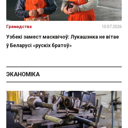
Грамадства
10.07.2026
Узбекі замест масквічоў: Лукашэнка не вітае
ў Беларусі «рускіх братоў»
ЭКАНОМІКА