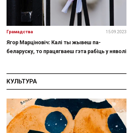
Грамадства
15.09.2023
Ягор Марціновіч: Калі ты жывеш па-
беларуску, то працягваеш гэта рабіць у няволі
КУЛЬТУРА