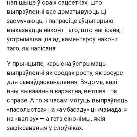
напішыце ў сваіх сацсетках, што
выпраўленні вас дэматывуюць ці
засмучаюць, і папрасіце аўдыторыю
выказвацца наконт таго, што напісана, і
ўстрымлівацца ад каментароў наконт
таго, як напісана.
У прынцыпе, карысна ўспрымаць
выпраўленні як сродак росту, як рэсурс
для самаўдасканалення. Вядома, калі
яны выказаныя карэктна, ветліва і па
справе. А то ж часам могуць выпраўляць
«пасольства» на «амбасаду» ці «чамадан»
на «валізу» — а гэта сінонімы, якія
зафіксаваныя ў слоўніках.