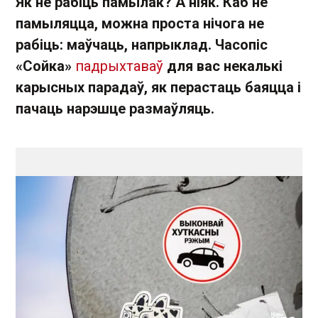
Як не рабіць памылак? А ніяк. Каб не
памыляцца, можна проста нічога не
рабіць: маўчаць, напрыклад. Часопіс
«Сойка»
падрыхтаваў
для вас некалькі
карысных парадаў, як перастаць баяцца і
пачаць нарэшце размаўляць.