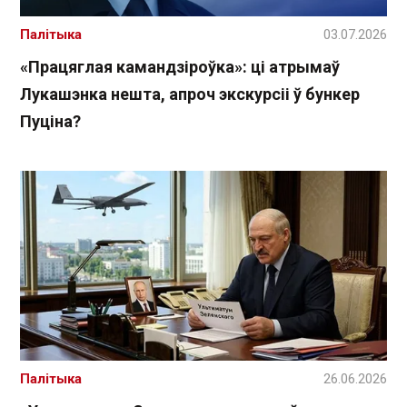
Палітыка
03.07.2026
«Працяглая камандзіроўка»: ці атрымаў
Лукашэнка нешта, апроч экскурсіі ў бункер
Пуціна?
Палітыка
26.06.2026