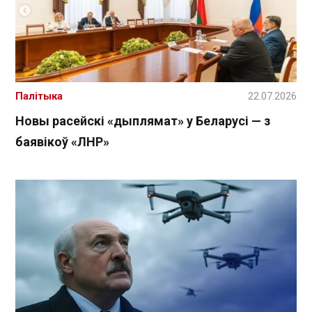
Палітыка
22.07.2026
Новы расейскі «дыплямат» у Беларусі — з
баявікоў «ЛНР»