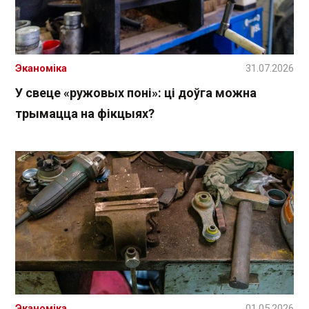
Эканоміка
31.07.2026
У свеце «ружовых поні»: ці доўга можна
трымацца на фікцыях?
Эканоміка
01.05.2026