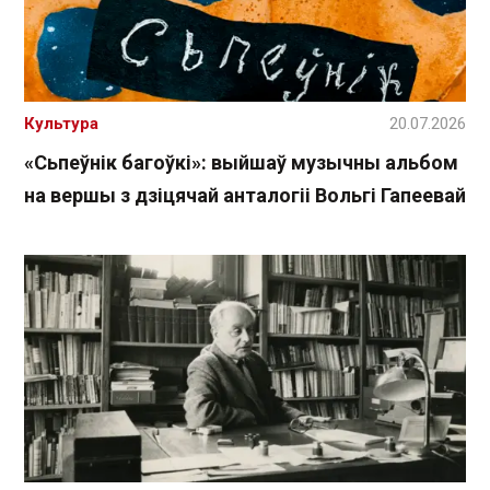
Культура
20.07.2026
«Сьпеўнік багоўкі»: выйшаў музычны альбом
на вершы з дзіцячай анталогіі Вольгі Гапеевай