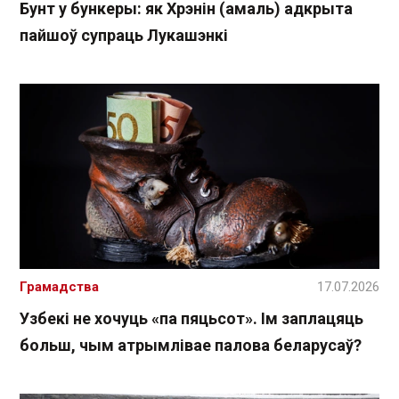
Бунт у бункеры: як Хрэнін (амаль) адкрыта
пайшоў супраць Лукашэнкі
Грамадства
17.07.2026
Узбекі не хочуць «па пяцьсот». Ім заплацяць
больш, чым атрымлівае палова беларусаў?