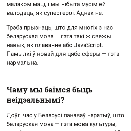
малаком маці, і мы нібыта мусім ёй
валодаць, як супергероі. Аднак не.
Трэба прызнаць, што для многіх з нас
беларуская мова — гэта такі ж свежы
навык, як плаванне або JavaScript.
Памылкі ў новай для цябе сферы — гэта
нармальна.
Чаму мы баімся быць
неідэальнымі?
Доўгі час у Беларусі панаваў наратыў, што
беларуская мова — гэта мова культуры,