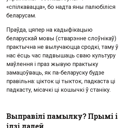
«спілкавацца», бо надта яны палюбіліся
беларусам.
Праўда, цяпер на кадыфікацыю
беларускай мовы (стварэнне слоўнікаў)
практычна не вылучаюцца сродкі, таму ў
нас ёсць час падвышаць сваю культуру
маўлення і праз жывую практыку
замацоўваць, як па-беларуску будзе
правільна: цікток ці тыкток, падкаста ці
падкасту, місачкі ці кошычкі ў станіку.
Выправілі памылку? Прымі і
ідзі далей