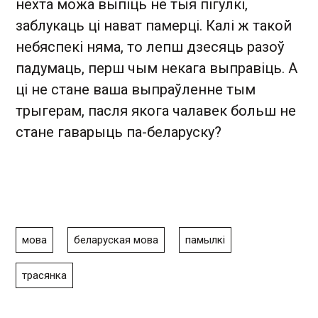
нехта можа выпіць не тыя пігулкі,
заблукаць ці нават памерці. Калі ж такой
небяспекі няма, то лепш дзесяць разоў
падумаць, перш чым некага выправіць. А
ці не стане ваша выпраўленне тым
трыгерам, пасля якога чалавек больш не
стане гаварыць па-беларуску?
мова
беларуская мова
памылкі
трасянка