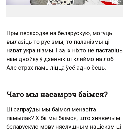
Пры пераходзе на беларускую, могуць
вылазіць то русізмы, то паланізмы ці
нават украінізмы. І за іх ніхто не паставіць
нам двойку ў дзённік ці кляймо на лоб.
Але страх памыліцца ўсё адно ёсць.
Чаго мы насамрэч баімся?
Ці сапраўды мы баімся менавіта
памылак? Хіба мы баімся, што знявечым
беларускую мову няслушным націскам ці