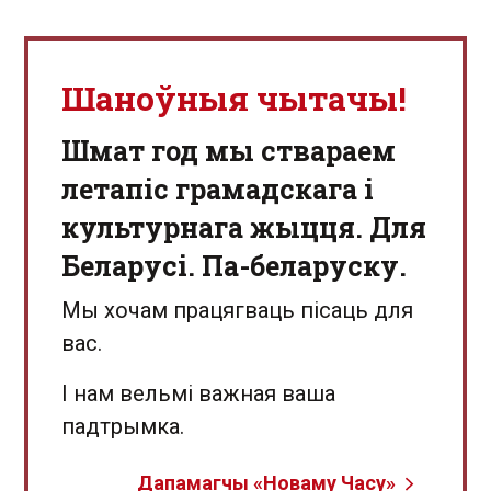
Шаноўныя чытачы!
Шмат год мы ствараем
летапіс грамадскага і
культурнага жыцця. Для
Беларусі. Па-беларуску.
Мы хочам працягваць пісаць для
вас.
І нам вельмі важная ваша
падтрымка.
Дапамагчы «Новаму Часу»