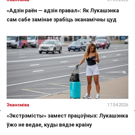
«Адзін раён — адзін правал»: Як Лукашэнка
сам сабе замінае зрабіць эканамічны цуд
Эканоміка
17.04.2026
«Экстрэмісты» замест працоўных: Лукашэнка
Спасылка без VPN
ўжо не ведае, куды вядзе краіну