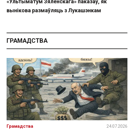
«Ультыматум Зяленскага» паказаў, як
вынікова размаўляць з Лукашэнкам
ГРАМАДСТВА
Грамадства
24.07.2026