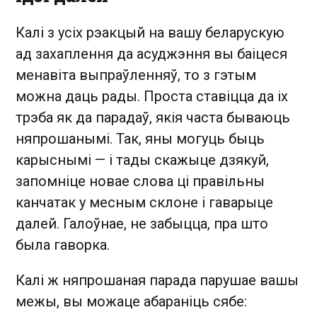
Калі з усіх рэакцый на вашу беларускую
ад захаплення да асуджэння вы баіцеся
менавіта выпраўленняў, то з гэтым
можна даць рады. Проста ставіцца да іх
трэба як да парадаў, якія часта бываюць
няпрошанымі. Так, яны могуць быць
карыснымі — і тады скажыце дзякуй,
запомніце новае слова ці правільны
канчатак у месным склоне і гаварыце
далей. Галоўнае, не забыцца, пра што
была гаворка.
Калі ж няпрошаная парада парушае вашы
межы, вы можаце абараніць сябе: