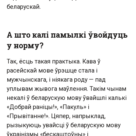
беларускай.
А што калі памылкі ўвойдуць
у норму?
Так, ёсць такая практыка. Кава ў
расейскай мове ўрэшце стала і
мужчынскага, і ніякага роду — пад
уплывам жывога маўлення. Такім чынам
некалі ў беларускую мову ўвайшлі калькі
«Добрай раніцы!», «Пакуль» і
«Прывітанне!». Цяпер, напрыклад,
рызыкуюць увайсці ў беларускую мову
ўкраінізмы «бескаштоўны» і