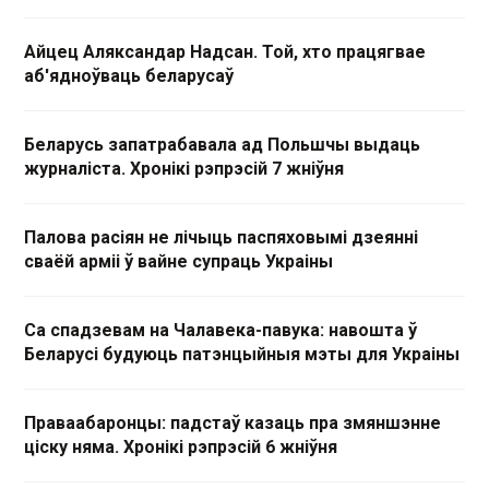
Айцец Аляксандар Надсан. Той, хто працягвае
аб'ядноўваць беларусаў
Беларусь запатрабавала ад Польшчы выдаць
журналіста. Хронікі рэпрэсій 7 жніўня
Палова расіян не лічыць паспяховымі дзеянні
сваёй арміі ў вайне супраць Украіны
Са спадзевам на Чалавека-павука: навошта ў
Беларусі будуюць патэнцыйныя мэты для Украіны
Праваабаронцы: падстаў казаць пра змяншэнне
ціску няма. Хронікі рэпрэсій 6 жніўня