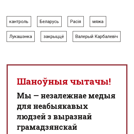
кантроль
Беларусь
Расія
мяжа
Лукашэнка
закрыццё
Валерый Карбалевіч
Шаноўныя чытачы!
Мы — незалежнае медыя
для неабыякавых
людзей з выразнай
грамадзянскай