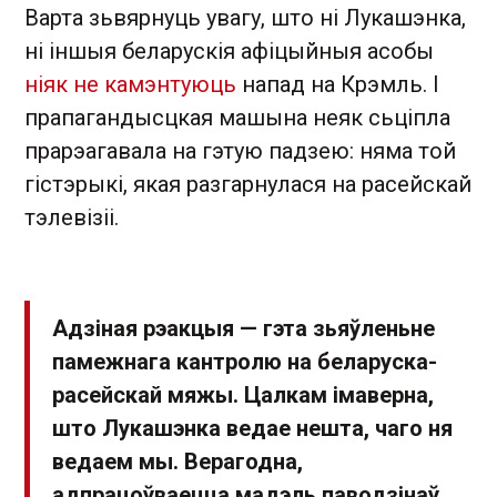
Варта зьвярнуць увагу, што ні Лукашэнка,
ні іншыя беларускія афіцыйныя асобы
ніяк не камэнтуюць
напад на Крэмль. І
прапагандысцкая машына неяк сьціпла
прарэагавала на гэтую падзею: няма той
гістэрыкі, якая разгарнулася на расейскай
тэлевізіі.
Адзіная рэакцыя — гэта зьяўленьне
памежнага кантролю на беларуска-
расейскай мяжы. Цалкам імаверна,
што Лукашэнка ведае нешта, чаго ня
ведаем мы. Верагодна,
адпрацоўваецца мадэль паводзінаў