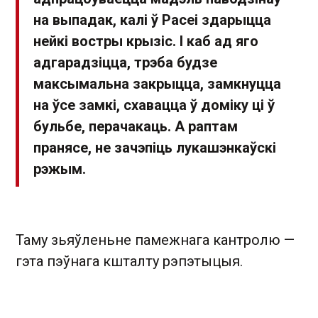
на выпадак, калі ў Расеі здарыцца
нейкі востры крызіс. І каб ад яго
адгарадзіцца, трэба будзе
максымальна закрыцца, замкнуцца
на ўсе замкі, схавацца ў доміку ці ў
бульбе, перачакаць. А раптам
пранясе, не зачэпіць лукашэнкаўскі
рэжым.
Таму зьяўленьне памежнага кантролю —
гэта пэўнага кшталту рэпэтыцыя.