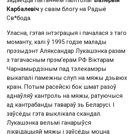
Карбалевіч
у сваім блогу на Радыё
Св*бода.
Уласна, гэтая інтэграцыя і пачалася з таго
моманту, калі ў 1995 годзе малады
прэзыдэнт Аляксандар Лукашэнка разам
з тагачасным прэм’ерам РФ Віктарам
Чарнамырдзіным пад тэлекамэры
выкапалі памежны слуп на мяжы дзьвюх
краін. Потым расейскі бок шмат разоў
аднаўляў кантроль на мяжы, ратуючыся
ад кантрабанды тавараў зь Беларусі. І
заўсёды гэта выклікала скандал.
Лукашэнка вельмі ганарыўся
ліквідацыяй мяжы і заўсёды моцна