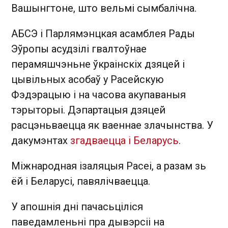
Вашынгтоне, што вельмі сымбалічна.
АБСЭ і Парлямэнцкая асамблея Рады
Эўропы асудзілі гвалтоўнае
перамяшчэньне ўкраінскіх дзяцей і
цывільных асобаў у Расейскую
Фэдэрацыю і на часова акупаваныя
тэрыторыі. Дэпартацыя дзяцей
расцэньваецца як ваеннае злачынства. У
дакумэнтах
згадваецца і Беларусь
.
Міжнародная ізаляцыя Расеі, а разам зь
ёй і Беларусі, павялічваецца.
У апошнія дні пачасьціліся
паведамленьні пра дывэрсіі на