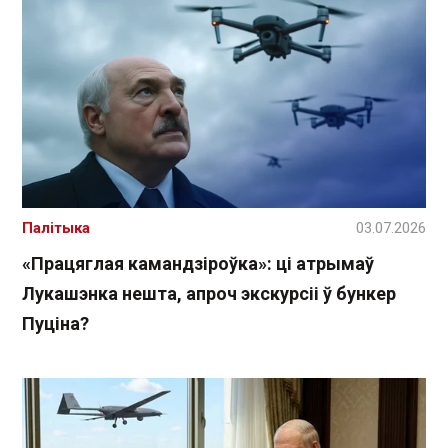
Палітыка
03.07.2026
«Працяглая камандзіроўка»: ці атрымаў
Лукашэнка нешта, апроч экскурсіі ў бункер
Пуціна?