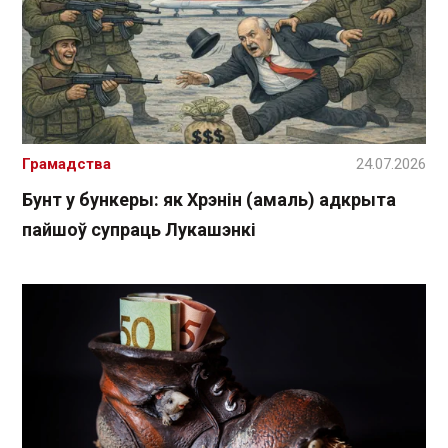
Грамадства
24.07.2026
Бунт у бункеры: як Хрэнін (амаль) адкрыта
пайшоў супраць Лукашэнкі