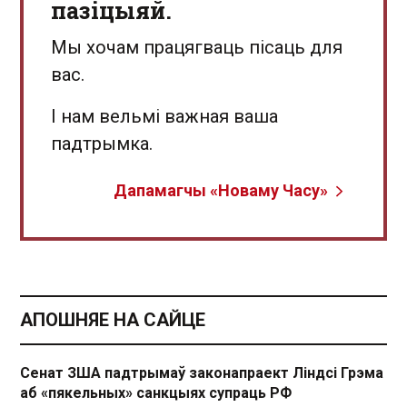
пазіцыяй.
Мы хочам працягваць пісаць для
вас.
І нам вельмі важная ваша
падтрымка.
Дапамагчы «Новаму Часу»
АПОШНЯЕ НА САЙЦЕ
Сенат ЗША падтрымаў законапраект Ліндсі Грэма
аб «пякельных» санкцыях супраць РФ