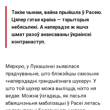
Такім чынам, вайна прыйшла ў Расею.
Цяпер гэтая краіна — тэрыторыя
небясьпекі. А наперадзе ж яшчэ
шмат разоў анансаваны ўкраінскі
контранаступ.
Мяркую, у Лукашэнкі зьявілася
прадчуваньне, што бліжэйшы саюзьнік
«напярэдадні грандыёзнага шухеру». У
што той шухер можа выліцца, ніхто ня
ведае. Можна ўзгадаць, як пасьля
абвяшчэньня мабілізацыі ў Расеі летась