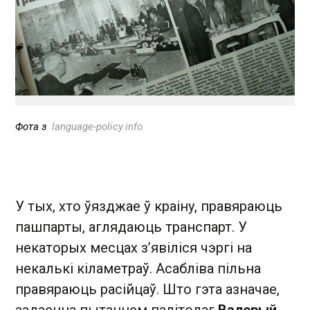
Фота з
language-policy.info
У тых, хто ўязджае ў краіну, правяраюць
пашпарты, аглядаюць транспарт. У
некаторых месцах з’явіліся чэргі на
некалькі кіламетраў. Асабліва пільна
правяраюць расійцаў. Што гэта азначае,
задаецца пытаннем палітолаг
Валерый