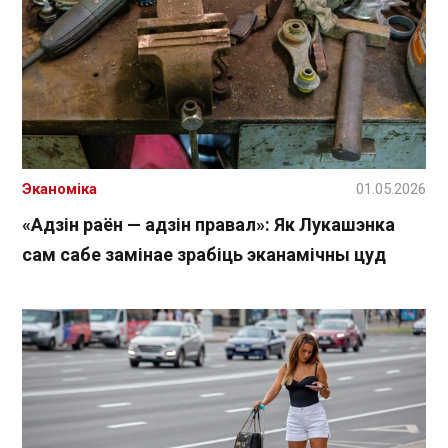
Эканоміка
01.05.2026
«Адзін раён — адзін правал»: Як Лукашэнка
сам сабе замінае зрабіць эканамічны цуд