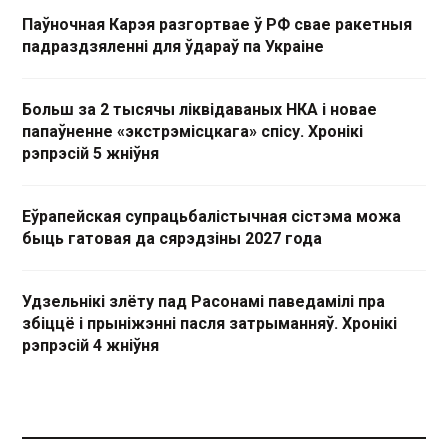
Паўночная Карэя разгортвае ў РФ свае ракетныя
падраздзяленні для ўдараў па Украіне
Больш за 2 тысячы ліквідаваных НКА і новае
папаўненне «экстрэмісцкага» спісу. Хронікі
рэпрэсій 5 жніўня
Еўрапейская супрацьбалістычная сістэма можа
быць гатовая да сярэдзіны 2027 года
Удзельнікі злёту пад Расонамі паведамілі пра
збіццё і прыніжэнні пасля затрыманняў. Хронікі
рэпрэсій 4 жніўня