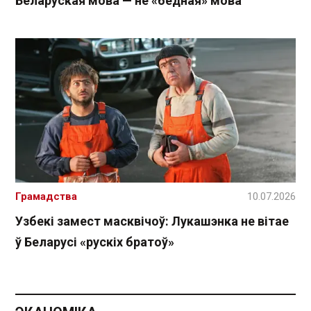
Беларуская мова — не «бедная» мова
Грамадства
10.07.2026
Узбекі замест масквічоў: Лукашэнка не вітае
ў Беларусі «рускіх братоў»