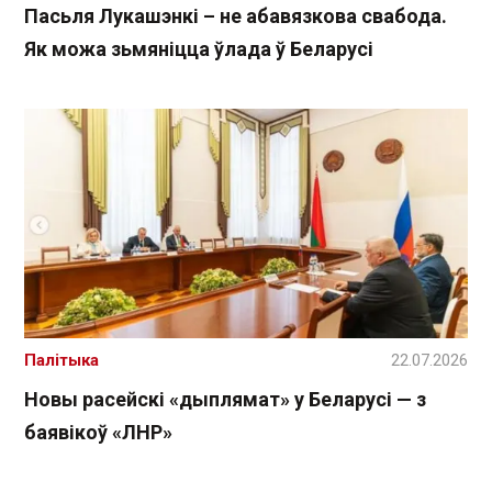
Пасьля Лукашэнкі – не абавязкова свабода.
Як можа зьмяніцца ўлада ў Беларусі
Палітыка
22.07.2026
Новы расейскі «дыплямат» у Беларусі — з
баявікоў «ЛНР»