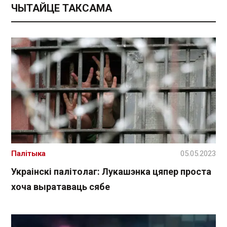
ЧЫТАЙЦЕ ТАКСАМА
Палітыка
05.05.2023
Украінскі палітолаг: Лукашэнка цяпер проста
хоча выратаваць сябе