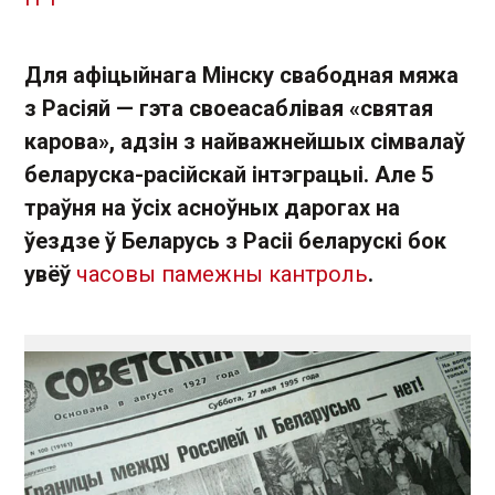
Для афіцыйнага Мінску свабодная мяжа
з Расіяй — гэта своеасаблівая «святая
карова», адзін з найважнейшых сімвалаў
беларуска-расійскай інтэграцыі. Але 5
траўня на ўсіх асноўных дарогах на
ўездзе ў Беларусь з Расіі беларускі бок
увёў
часовы памежны кантроль
.