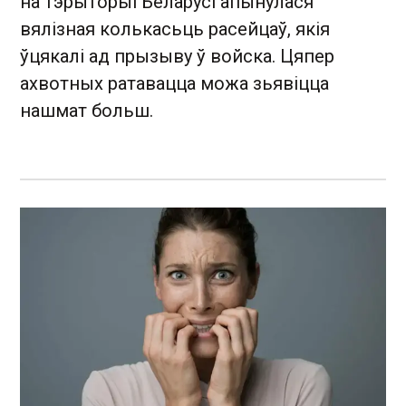
на тэрыторыі Беларусі апынулася
вялізная колькасьць расейцаў, якія
ўцякалі ад прызыву ў войска. Цяпер
ахвотных ратавацца можа зьявіцца
нашмат больш.