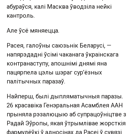
абураўся, калі Масква ўводзіла нейкі
кантроль.
Але ўсё мяняецца.
Расея, галоўны саюзьнік Беларусі, —
напярэдадні ўсімі чаканага ўкраінскага
контранаступу, апошнімі днямі яна
пацярпела цэлы шэраг сурʼёзных
палітычных паразаў.
Найперш, былі дыпляматычныя паразы.
26 красавіка Генэральная Асамблея ААН
прыняла рэзалюцыю аб супрацоўніцтве з
Радай Эўропы, якая ўтрымлівае жорсткія
фармулёўкі ў адносінах да Расеі ў сувязі