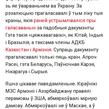
зь яе ўварваньнем ва Ўкраіну. За
рэзалюцыю прагаласавалі ў тым ліку тыя
краіны, якія
раней устрымліваліся пры
галасаваньні
за падобныя дакумэнты.
Гэта такія «цяжкавагавікі», як Кітай, Індыя
і Бразылія, а таксама члены АДКБ
Казахстан і Армэнія
. Супраць дакумэнту
прагаласавалі толькі пяць краін. Апроч
Расеі, гэта Беларусь, Паўночная Карэя,
Нікарагуа і Сырыя.
Яшчэ цікавае паведамленьне. Кіраўнікі
МЗС Армэніі і Азэрбайджану правялі
перамовы ў ЗША, абмяркоўвалі мірную
дамову. Абмяркоўвалі не ў Маскве, а ў