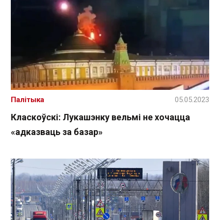
Палітыка
05.05.2023
Класкоўскі: Лукашэнку вельмі не хочацца
«адказваць за базар»