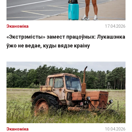
Эканоміка
17.04.2026
«Экстрэмісты» замест працоўных: Лукашэнка
ўжо не ведае, куды вядзе краіну
Эканоміка
10.04.2026