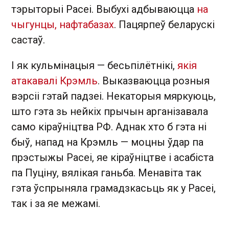
тэрыторыі Расеі. Выбухі адбываюцца
на
чыгунцы, нафтабазах
. Пацярпеў беларускі
састаў.
І як кульмінацыя — бесьпілётнікі,
якія
атакавалі Крэмль
. Выказваюцца розныя
вэрсіі гэтай падзеі. Некаторыя мяркуюць,
што гэта зь нейкіх прычын арганізавала
само кіраўніцтва РФ. Аднак хто б гэта ні
быў, напад на Крэмль — моцны ўдар па
прэстыжы Расеі, яе кіраўніцтве і асабіста
па Пуціну, вялікая ганьба. Менавіта так
гэта ўспрыняла грамадзкасьць як у Расеі,
так і за яе межамі.