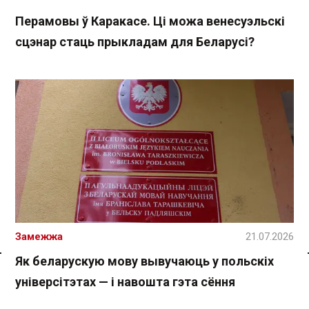
Перамовы ў Каракасе. Ці можа венесуэльскі
сцэнар стаць прыкладам для Беларусі?
Замежжа
21.07.2026
Як беларускую мову вывучаюць у польскіх
Спасылка без VPN
універсітэтах — і навошта гэта сёння