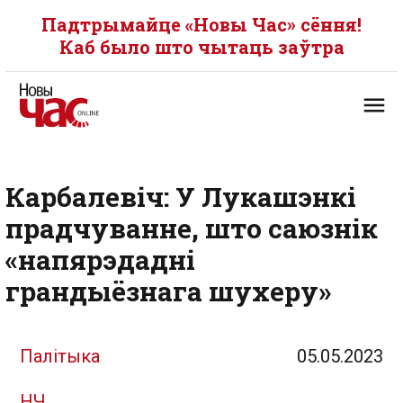
Падтрымайце «Новы Час» сёння!
Каб было што чытаць заўтра
Карбалевіч: У Лукашэнкі
прадчуванне, што саюзнік
«напярэдадні
грандыёзнага шухеру»
Палітыка
05.05.2023
НЧ