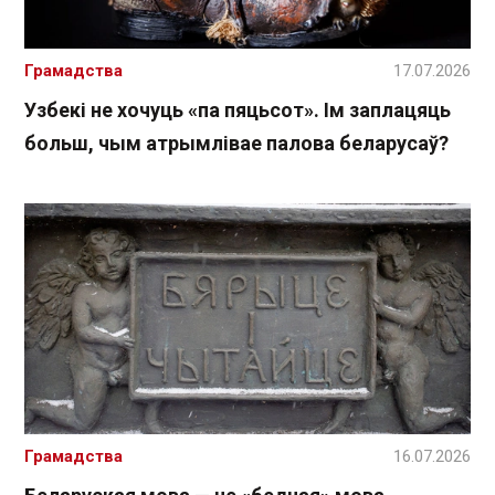
Грамадства
17.07.2026
Узбекі не хочуць «па пяцьсот». Ім заплацяць
больш, чым атрымлівае палова беларусаў?
Грамадства
16.07.2026