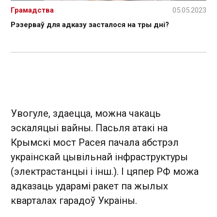
Грамадства
05.05.2023
Рэзерваў для адказу засталося на тры дні?
Увогуле, здаецца, можна чакаць
эскаляцыі вайны. Пасьля атакі на
Крымскі мост Расея пачала абстрэл
украінскай цывільнай інфраструктуры
(электрастанцыі і інш.). І цяпер РФ можа
адказаць ударамі ракет па жылых
кварталах гарадоў Украіны.