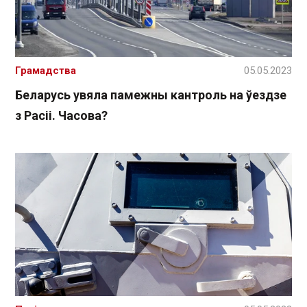
Грамадства
05.05.2023
Беларусь увяла памежны кантроль на ўездзе
з Расіі. Часова?