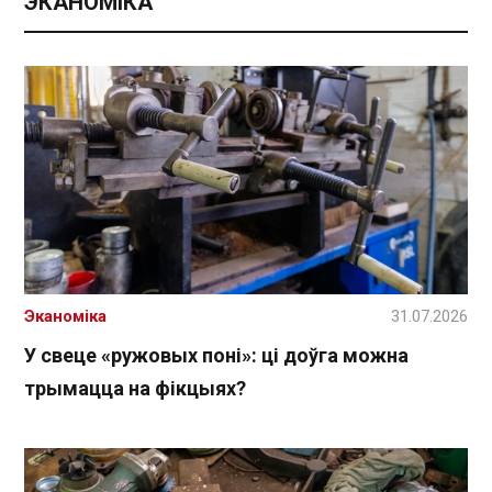
ЭКАНОМІКА
Эканоміка
31.07.2026
У свеце «ружовых поні»: ці доўга можна
трымацца на фікцыях?