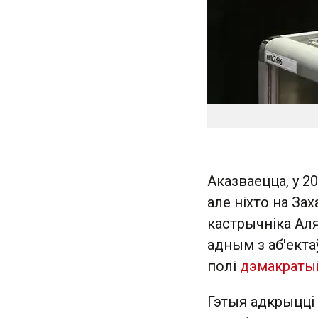
Аказваецца, у 2
але ніхто на Зах
кастрычніка Аля
адным з аб'екта
полі
дэмакраты
Гэтыя адкрыцці