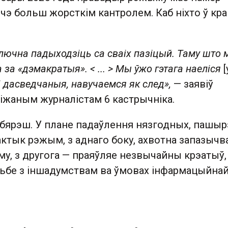
чэ больш жорсткім кантролем. Каб ніхто ў кра
ючна падыходзіць са сваіх пазіцый. Таму што 
а за «дэмакратыя». < ... > Мы ўжо гэтага наеліся
[
дасведчаныя, навучаемся як след»,
— заявіў
іжаным журналістам 6 кастрычніка.
адбярэш. У плане падаўлення нязгодных, пашы
ктык рэжым, з аднаго боку, ахвотна запазычв
му, з другога — праяўляе незвычайны крэатыў,
ацьбе з іншадумствам ва ўмовах інфармацыйна