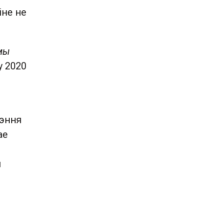
іне не
мы
у 2020
рэння
ае
й