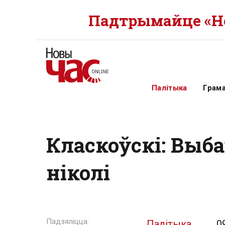
Падтрымайце «Но
Палітыка
Грам
Класкоўскі: Выб
ніколі
Палітыка
0