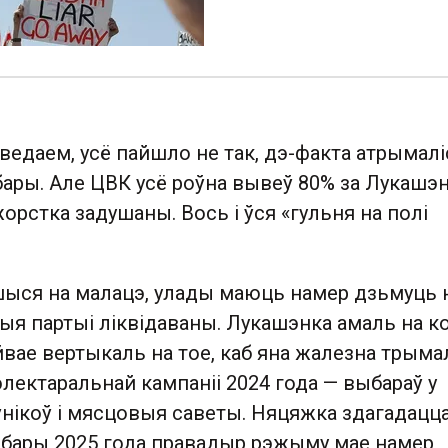
 ведаем, усё пайшло не так, дэ-факта атрымалі
ары. Але ЦВК усё роўна вывеў 80% за Лукашэнк
орстка задушаны. Вось і ўся «гульня на полі
шыся на малацэ, улады маюць намер дзьмуць 
ныя партыі ліквідаваны. Лукашэнка амаль на 
вае вертыкаль на тое, каб яна жалезна трыма
 электаральнай кампаніі 2024 года — выбараў у
нікоў і мясцовыя саветы. Няцяжка здагадацца
ыбары 2025 года правадыр рэжыму мае намер