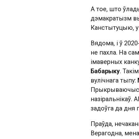
А тое, што ўла
дэмакратызм вы
Канстытуцыю, у 
Вядома, і ў 202
не пахла. На са
імаверных канк
Бабарыку
. Такі
вулічнага тыпу:
Прыкрываючыся 
назіральнікаў. 
задоўга да дня 
Праўда, нечакан
Верагодна, мена