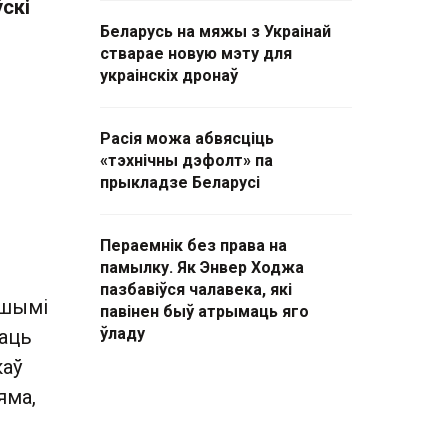
скі
Беларусь на мяжы з Украінай
стварае новую мэту для
украінскіх дронаў
Расія можа абвясціць
«тэхнічны дэфолт» па
прыкладзе Беларусі
Пераемнік без права на
памылку. Як Энвер Ходжа
пазбавіўся чалавека, які
Іншымі
павінен быў атрымаць яго
ўладу
каць
каў
яма,