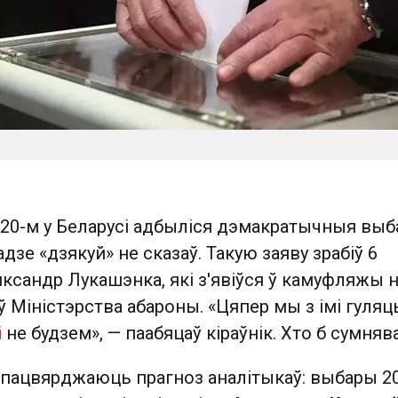
020-м у Беларусі адбыліся дэмакратычныя выб
адзе «дзякуй» не сказаў. Такую заяву зрабіў 6
ксандр Лукашэнка, які з'явіўся ў камуфляжы 
ў Міністэрства абароны. «Цяпер мы з імі гуляц
і
не будзем», — паабяцаў кіраўнік. Хто б сумняв
 пацвярджаюць прагноз аналітыкаў: выбары 2