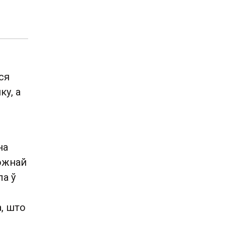
ся
у, а
на
кожнай
ла ў
, што