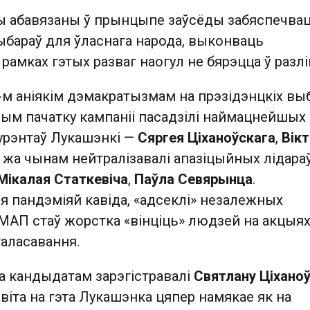
ды абавязаны ў прынцыпе заўсёды забяспечва
бараў для ўласнага народа, выконваць
рамках гэтых разваг наогул не бярэцца ў разлі
0-м аніякім дэмакратызмам на прэзідэнцкіх выб
мым пачатку кампаніі пасадзілі наймацнейшых
урэнтаў Лукашэнкі —
Сяргея Ціханоўскага
,
Вік
м жа чынам нейтралізавалі апазіцыйных лідара
Мікалая Статкевіча
,
Паўла Севярынца
.
пандэміяй кавіда, «адсеклі» незалежных
АМАП стаў жорстка «вінціць» людзей на акцыя
галасавання.
а кандыдатам зарэгістравалі
Святлану Ціхано
віта на гэта Лукашэнка цяпер намякае як на