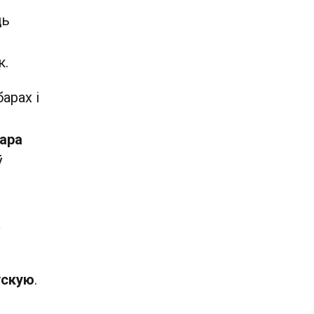
ць
к.
арах і
тара
ў
х
ўскую
.