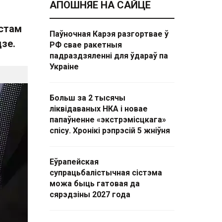
АПОШНЯЕ НА САЙЦЕ
стам
Паўночная Карэя разгортвае ў
дзе.
РФ свае ракетныя
падраздзяленні для ўдараў па
Украіне
Больш за 2 тысячы
ліквідаваных НКА і новае
папаўненне «экстрэмісцкага»
спісу. Хронікі рэпрэсій 5 жніўня
Еўрапейская
супрацьбалістычная сістэма
можа быць гатовая да
сярэдзіны 2027 года