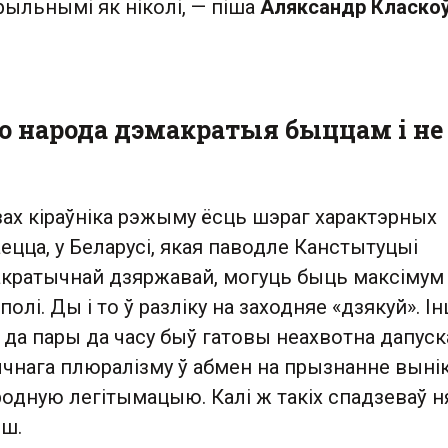
рыльнымі як ніколі, — піша
Аляксандр Класкоў
го народа дэмакратыя быццам і не
вах кіраўніка рэжыму ёсць шэраг характэрных
ецца, у Беларусі, якая паводле Канстытуцыі
акратычнай дзяржавай, могуць быць максімум
полі. Ды і то ў разліку на заходняе «дзякуй». 
 да пары да часу быў гатовы неахвотна дапус
ычнага плюралізму ў абмен на прызнанне выні
одную легітымацыю. Калі ж такіх спадзеваў н
іш.