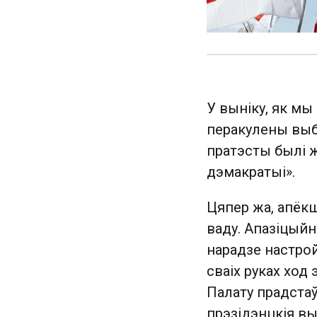
У выніку, як мы
перакулены выб
пратэсты былі ж
дэмакратыі».
Цяпер жа, апёк
ваду. Апазіцый
нарадзе настрой
сваіх руках ход
Палату прадстаў
прэзідэнцкія в