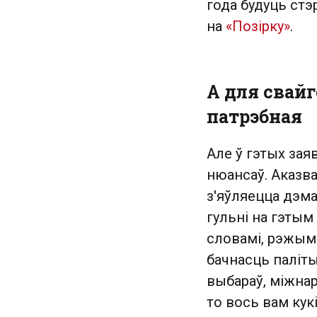
года будуць стэ
на
«Позірку»
.
А для свай
патрэбная
Але ў гэтых зая
нюансаў. Аказва
з'яўляецца дэм
гульні на гэтым 
словамі, рэжым
бачнасць паліт
выбараў, міжнар
то вось вам кук