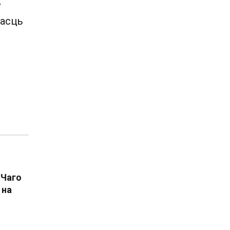
ў
насць
 Чаго
 на