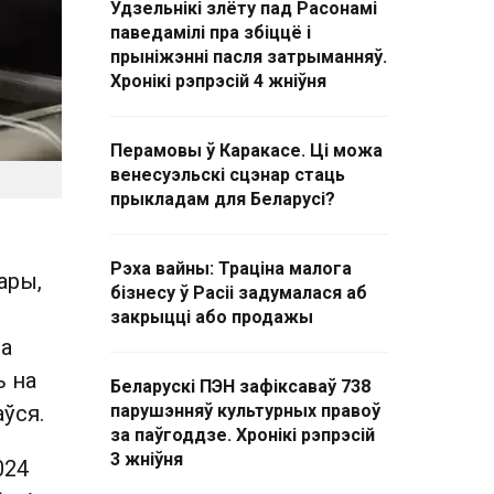
Удзельнікі злёту пад Расонамі
паведамілі пра збіццё і
прыніжэнні пасля затрыманняў.
Хронікі рэпрэсій 4 жніўня
Перамовы ў Каракасе. Ці можа
венесуэльскі сцэнар стаць
прыкладам для Беларусі?
Рэха вайны: Траціна малога
ары,
бізнесу ў Расіі задумалася аб
закрыцці або продажы
на
ь на
Беларускі ПЭН зафіксаваў 738
аўся.
парушэнняў культурных правоў
за паўгоддзе. Хронікі рэпрэсій
3 жніўня
024