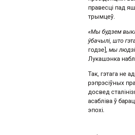
правесці пад яш
трымцеў.
«Мы будзем выкл
ўбачылі, што гэт
годзе],
мы людзі 
Лукашэнка набл
Так, гэтага не 
рэпрэсіўных пра
досвед сталініз
асабліва ў бар
эпохі.