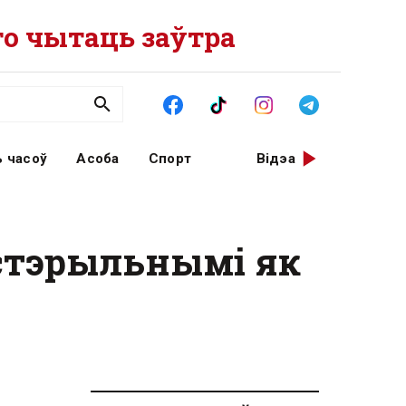
о чытаць заўтра
 часоў
Асоба
Спорт
Відэа
 стэрыльнымі як