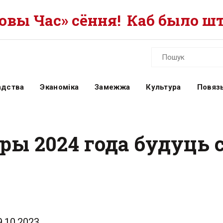
вы Час» сёння!
Каб было шт
адства
Эканоміка
Замежжа
Культура
Повязь
ары 2024 года будуць
9.10.2023