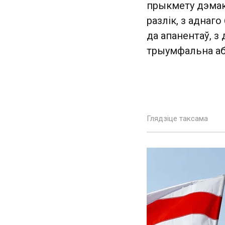
прыкмету дэмак
разлік, з аднаг
да апанентаў, з
трыумфальна а
Глядзіце таксама