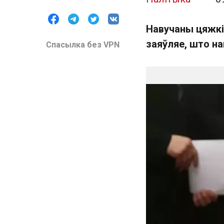
Навучаны цяжк
заяўляе, што на
Спасылка без VPN