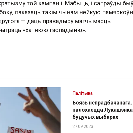
ратызму той кампаніі. Мабыць, і сапраўды бы
о боку, паказаць такім чынам нейкую памяркоў
 другога — даць правадыру магчымасць
быграць «хатнюю гаспадыню».
Палітыка
Боязь непрадбачанага.
палохаецца Лукашэнка
будучых выбарах