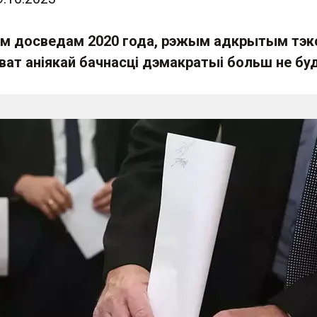
ім досведам 2020 года, рэжым адкрытым тэк
ват аніякай бачнасці дэмакратыі больш не бу