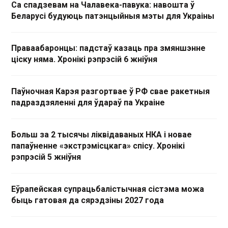
Са спадзевам на Чалавека-павука: навошта ў
Беларусі будуюць патэнцыйныя мэты для Украіны
Праваабаронцы: падстаў казаць пра змяншэнне
ціску няма. Хронікі рэпрэсій 6 жніўня
Паўночная Карэя разгортвае ў РФ свае ракетныя
падраздзяленні для ўдараў па Украіне
Больш за 2 тысячы ліквідаваных НКА і новае
папаўненне «экстрэмісцкага» спісу. Хронікі
рэпрэсій 5 жніўня
Еўрапейская супрацьбалістычная сістэма можа
быць гатовая да сярэдзіны 2027 года