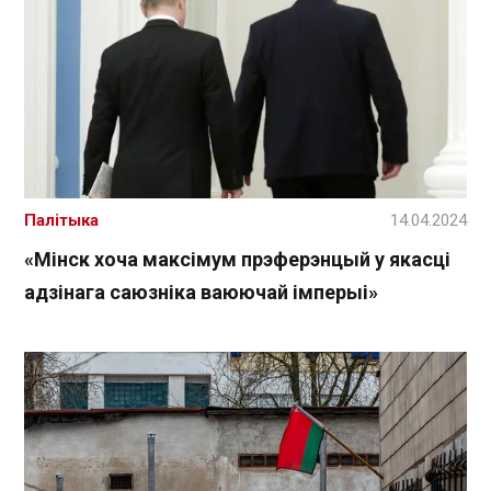
Палітыка
14.04.2024
«Мінск хоча максімум прэферэнцый у якасці
адзінага саюзніка ваюючай імперыі»