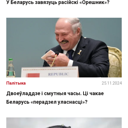
У Беларусь завязуць расійскі «Орешник»?
Палітыка
25.11.2024
Двоеўладдзе і смутныя часы. Ці чакае
Беларусь «перадзел уласнасці»?