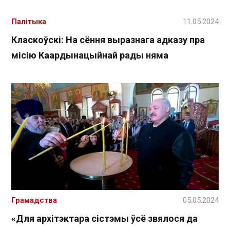
Палітыка
11.05.2024
Класкоўскі: На сёння выразнага адказу пра
місію Каардынацыйнай рады няма
Грамадства
05.05.2024
«Для архітэктара сістэмы ўсё звялося да