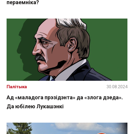
пераемніка?
Палітыка
30.08.2024
Ад «маладога прэзідэнта» да «злога дзеда».
Да юбілею Лукашэнкі