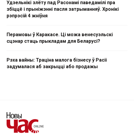
Удзельнікі злёту пад Расонамі паведамілі пра
збіццё і прыніжэнні пасля затрыманняў. Хронікі
рэпрэсій 4 жніўня
Перамовы ў Каракасе. Ці можа венесуэльскі
сцэнар стаць прыкладам для Беларусі?
Рэха вайны: Траціна малога бізнесу ў Расіі
задумалася аб закрыцці або продажы