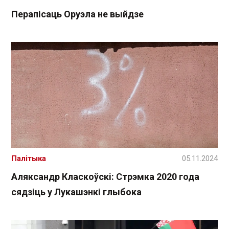
Перапісаць Оруэла не выйдзе
Палітыка
05.11.2024
Аляксандр Класкоўскі: Стрэмка 2020 года
сядзіць у Лукашэнкі глыбока