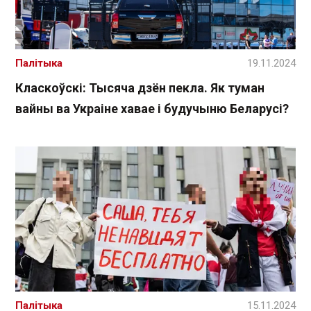
Палітыка
19.11.2024
Класкоўскі: Тысяча дзён пекла. Як туман
вайны ва Украіне хавае і будучыню Беларусі?
Палітыка
15.11.2024