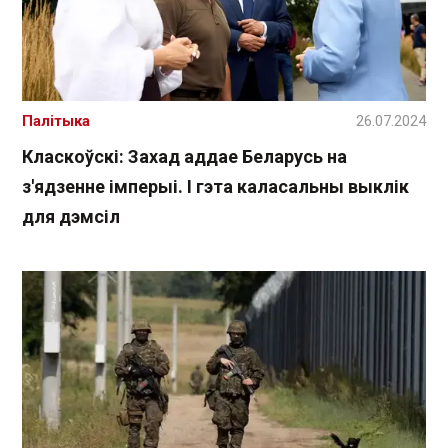
Палітыка
26.07.2024
Класкоўскі: Захад аддае Беларусь на
з'ядзенне імперыі. І гэта каласальны выклік
для дэмсіл