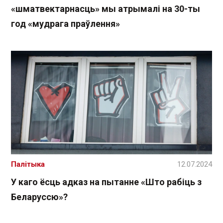
«шматвектарнасць» мы атрымалі на 30-ты
год «мудрага праўлення»
Палітыка
12.07.2024
У каго ёсць адказ на пытанне «Што рабіць з
Беларуссю»?