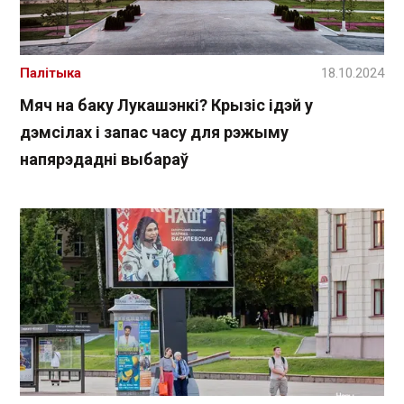
Палітыка
18.10.2024
Мяч на баку Лукашэнкі? Крызіс ідэй у
дэмсілах і запас часу для рэжыму
напярэдадні выбараў