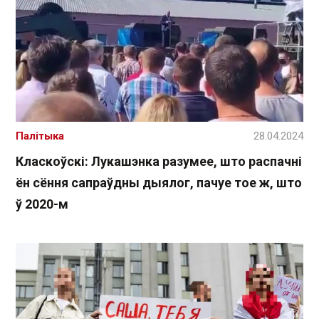
Палітыка
28.04.2024
Класкоўскі: Лукашэнка разумее, што распачні
ён сёння сапраўдны дыялог, пачуе тое ж, што
ў 2020-м