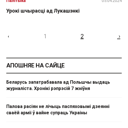
Палітыка
05.04.2024
Урокі шчырасці ад Лукашэнкі
1
2
›
‹
АПОШНЯЕ НА САЙЦЕ
Беларусь запатрабавала ад Польшчы выдаць
журналіста. Хронікі рэпрэсій 7 жніўня
Палова расіян не лічыць паспяховымі дзеянні
сваёй арміі ў вайне супраць Украіны