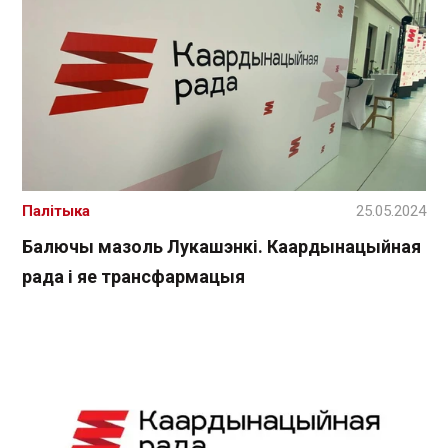
Палітыка
25.05.2024
Балючы мазоль Лукашэнкі. Каардынацыйная
рада і яе трансфармацыя