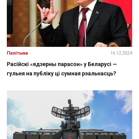
Палітыка
16.12.2024
Расійскі «ядзерны парасон» у Беларусі —
гульня на публіку ці сумная рэальнасць?