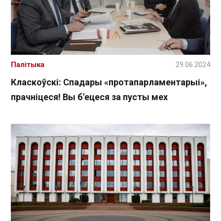
Палітыка
29.06.2024
Класкоўскі: Спадары «протапарламентарыі»,
прачніцеся! Вы б'ецеся за пусты мех