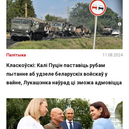
Палітыка
11.08.2024
Класкоўскі: Калі Пуцін паставіць рубам
пытанне аб удзеле беларускіх войскаў у
вайне, Лукашэнка наўрад ці зможа адмовіцца