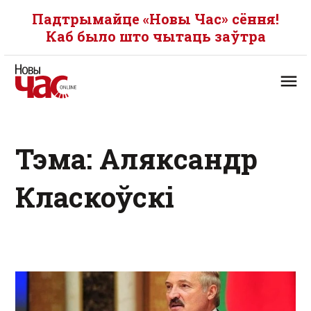
Падтрымайце «Новы Час» сёння!
Каб было што чытаць заўтра
Тэма: Аляксандр
Класкоўскі