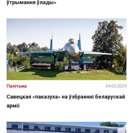
ўтрымання ўлады»
Палітыка
04.05.2024
Савецкая «паказуха» на ўзбраенні беларускай
арміі