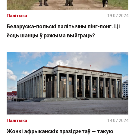
Палітыка
19.07.2024
Беларуска-польскі палітычны пінг-понг. Ці
ёсць шанцы ў рэжыма выйграць?
Палітыка
14.07.2024
Жонкі афрыканскіх прэзідэнтаў — такую