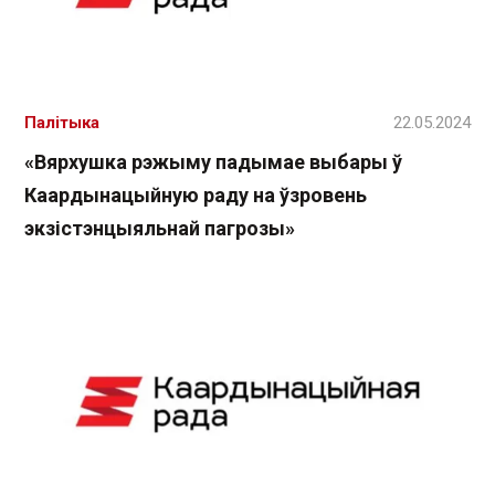
Палітыка
22.05.2024
«Вярхушка рэжыму падымае выбары ў
Каардынацыйную раду на ўзровень
экзістэнцыяльнай пагрозы»