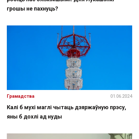
грошы не пахнуць?
Грамадства
01.06.2024
Калі б мухі маглі чытаць дзяржаўную прэсу,
яны б дохлі ад нуды