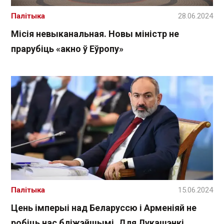
Палітыка
28.06.2024
Місія невыканальная. Новы міністр не
прарубіць «акно ў Еўропу»
Палітыка
15.06.2024
Цень імперыі над Беларуссю і Арменіяй не
робіць нас бліжэйшымі. Для Лукашэнкі