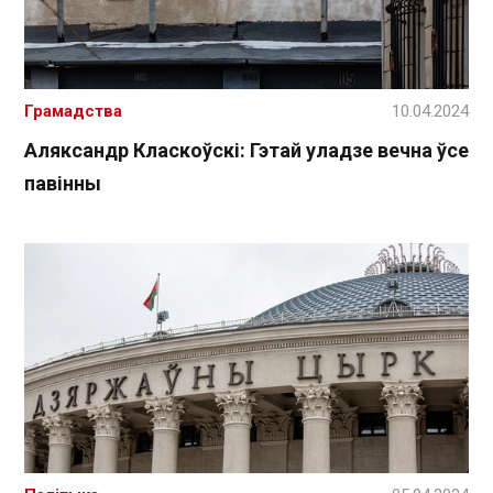
Грамадства
10.04.2024
Аляксандр Класкоўскі: Гэтай уладзе вечна ўсе
павінны