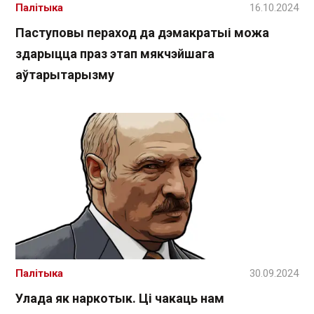
Палітыка
16.10.2024
Паступовы пераход да дэмакратыі можа
здарыцца праз этап мякчэйшага
аўтарытарызму
Палітыка
30.09.2024
Улада як наркотык. Ці чакаць нам