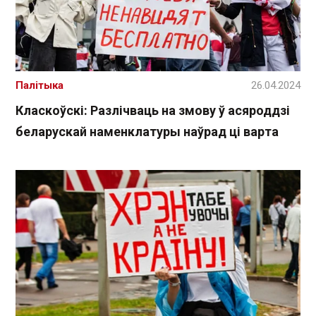
Палітыка
26.04.2024
Класкоўскі: Разлічваць на змову ў асяроддзі
беларускай наменклатуры наўрад ці варта