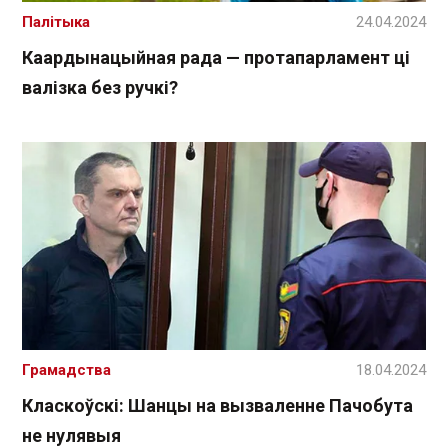
Палітыка
24.04.2024
Каардынацыйная рада — протапарламент ці
валізка без ручкі?
Грамадства
18.04.2024
Класкоўскі: Шанцы на вызваленне Пачобута
не нулявыя