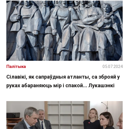
Палітыка
05.07.2024
Сілавікі, як сапраўдныя атланты, са зброяй у
руках абараняюць мір і спакой... Лукашэнкі