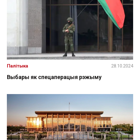
Палітыка
28.10.2024
Выбары як спецаперацыя рэжыму