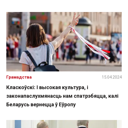
Грамадства
15.04.2024
Класкоўскі: І высокая культура, і
законапаслухмянасць нам спатрэбяцца, калі
Беларусь вернецца ў Еўропу