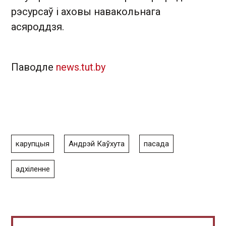
рэсурсаў і аховы навакольнага
асяроддзя.
Паводле
news.tut.by
карупцыя
Андрэй Каўхута
пасада
адхіленне