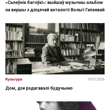
«Сьпеўнік багоўкі»: выйшаў музычны альбом
на вершы з дзіцячай анталогіі Вольгі Гапеевай
Культура
18.07.2026
Дом, дзе рэдагавалі будучыню