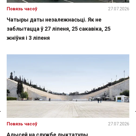
Повязь часоў
27.07.2026
Чатыры даты незалежнасьці. Як не
заблытацца ў 27 ліпеня, 25 сакавіка, 25
жніўня і 3 ліпеня
Спасылка без VPN
Повязь часоў
27.07.2026
Адысей на службе дыктатуры