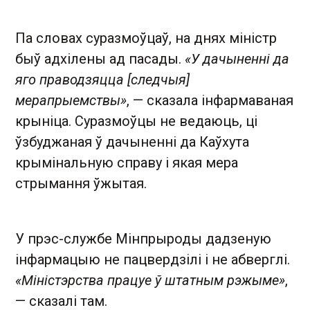
Па словах суразмоўцаў, на днях міністр
быў адхілены ад пасады.
«У дачыненні да
яго праводзяцца [следчыя]
мерапрыемствы»
, — сказала інфармаваная
крыніца. Суразмоўцы не ведаюць, ці
ўзбуджаная ў дачыненні да Каўхута
крымінальную справу і якая мера
стрымання ўжытая.
У прэс-службе Мінпрыроды дадзеную
інфармацыю не пацвердзілі і не абверглі.
«Міністэрства працуе ў штатным рэжыме»
,
— сказалі там.