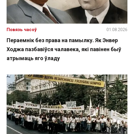
Повязь часоў
01.08.2026
Пераемнік без права на памылку. Як Энвер
Ходжа пазбавіўся чалавека, які павінен быў
атрымаць яго ўладу