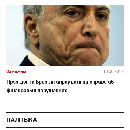
Замежжа
10.06.2017
Прэзідэнта Бразіліі апраўдалі па справе аб
фінансавых парушэннях
ПАЛІТЫКА