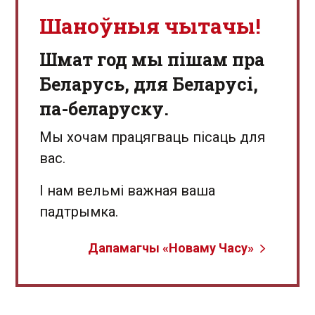
Шаноўныя чытачы!
Шмат год мы пішам пра
Беларусь, для Беларусі,
па-беларуску.
Мы хочам працягваць пісаць для
вас.
І нам вельмі важная ваша
падтрымка.
Дапамагчы «Новаму Часу»