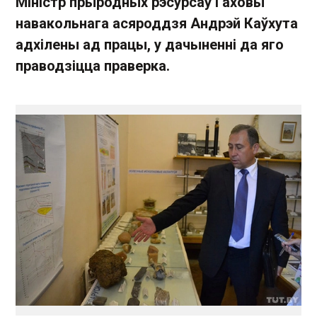
Міністр прыродных рэсурсаў і аховы
навакольнага асяроддзя Андрэй Каўхута
адхілены ад працы, у дачыненні да яго
праводзіцца праверка.