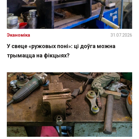
Эканоміка
31.07.2026
У свеце «ружовых поні»: ці доўга можна
трымацца на фікцыях?