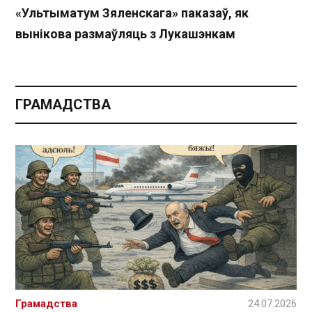
«Ультыматум Зяленскага» паказаў, як
вынікова размаўляць з Лукашэнкам
ГРАМАДСТВА
Грамадства
24.07.2026