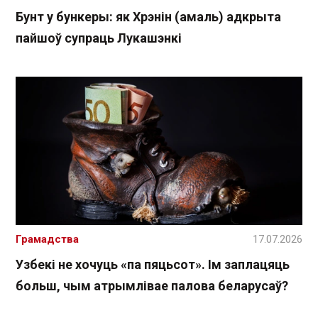
Бунт у бункеры: як Хрэнін (амаль) адкрыта
пайшоў супраць Лукашэнкі
Грамадства
17.07.2026
Узбекі не хочуць «па пяцьсот». Ім заплацяць
больш, чым атрымлівае палова беларусаў?