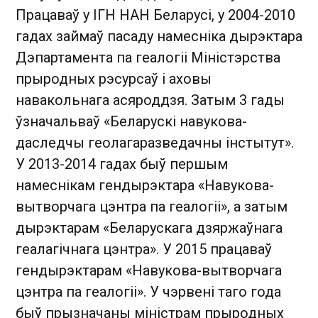
Працаваў у ІГН НАН Беларусі, у 2004-2010
гадах займаў пасаду намесніка дырэктара
Дэпартамента па геалогіі Міністэрства
прыродных рэсурсаў і аховы
навакольнага асяроддзя. Затым 3 гады
ўзначальваў «Беларускі навукова-
даследчы геолагаразведачны інстытут».
У 2013-2014 гадах быў першым
намеснікам гендырэктара «Навукова-
вытворчага цэнтра па геалогіі», а затым
дырэктарам «Беларускага дзяржаўнага
геалагічнага цэнтра». У 2015 працаваў
гендырэктарам «Навукова-вытворчага
цэнтра па геалогіі». У чэрвені таго года
быў прызначаны міністрам прыродных