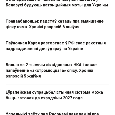
Беларусі будуюць патэнцыйныя мэты для Украіны
Праваабаронцы: падстаў казаць пра змяншэнне
ціску няма. Хронікі рэпрэсій 6 жніўня
Паўночная Карэя разгортвае ў РФ свае ракетныя
падраздзяленні для ўдараў па Украіне
Больш за 2 тысячы ліквідаваных НКА і новае
папаўненне «экстрэмісцкага» спісу. Хронікі
рэпрэсій 5 жніўня
Еўрапейская супрацьбалістычная сістэма можа
быць гатовая да сярэдзіны 2027 года
Удзельнікі злёту пад Расонамі паведамілі пра