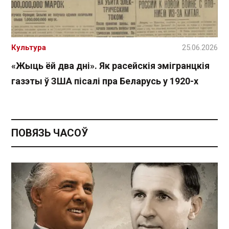
Культура
25.06.2026
«Жыць ёй два дні». Як расейскія эмігранцкія
газэты ў ЗША пісалі пра Беларусь у 1920-х
ПОВЯЗЬ ЧАСОЎ