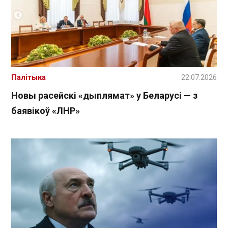
Палітыка
22.07.2026
Новы расейскі «дыплямат» у Беларусі — з
баявікоў «ЛНР»