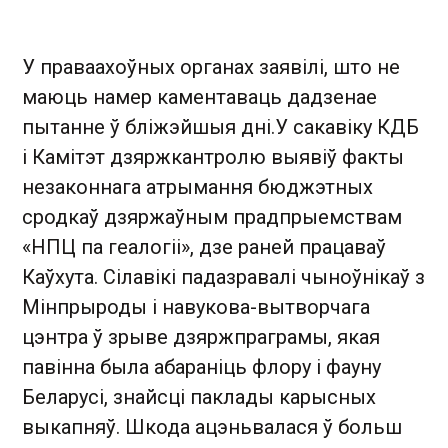
У праваахоўных органах заявілі, што не
маюць намер каментаваць дадзенае
пытанне ў бліжэйшыя дні.У сакавіку КДБ
і Камітэт дзяржкантролю выявіў факты
незаконнага атрымання бюджэтных
сродкаў дзяржаўным прадпрыемствам
«НПЦ па геалогіі», дзе раней працаваў
Каўхута. Сілавікі падазравалі чыноўнікаў з
Мінпрыроды і навукова-вытворчага
цэнтра ў зрыве дзяржпраграмы, якая
павінна была абараніць флору і фауну
Беларусі, знайсці паклады карысных
выкапняў. Шкода ацэньвалася ў больш