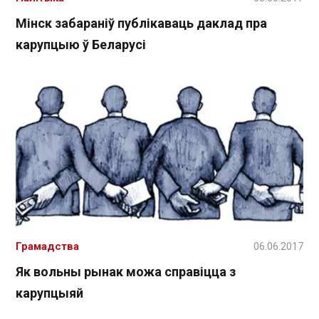
Мінск забараніў публікаваць даклад пра
карупцыю ў Беларусі
Грамадства
06.06.2017
Як вольны рынак можа справіцца з
карупцыяй