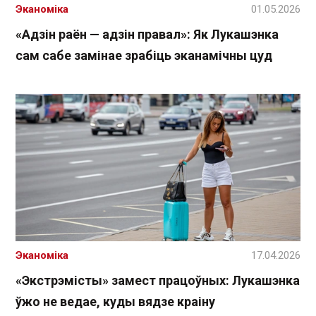
Эканоміка
01.05.2026
«Адзін раён — адзін правал»: Як Лукашэнка
сам сабе замінае зрабіць эканамічны цуд
Эканоміка
17.04.2026
«Экстрэмісты» замест працоўных: Лукашэнка
ўжо не ведае, куды вядзе краіну