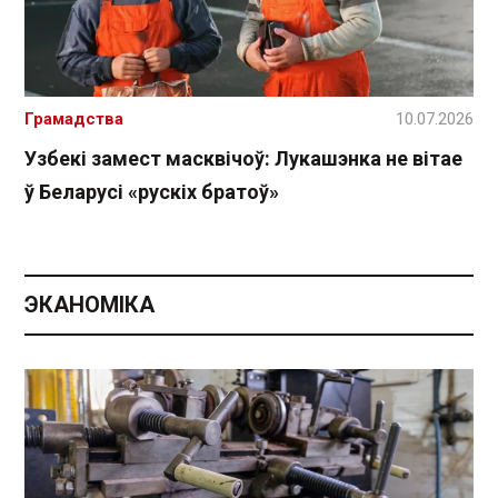
Грамадства
10.07.2026
Узбекі замест масквічоў: Лукашэнка не вітае
ў Беларусі «рускіх братоў»
ЭКАНОМІКА