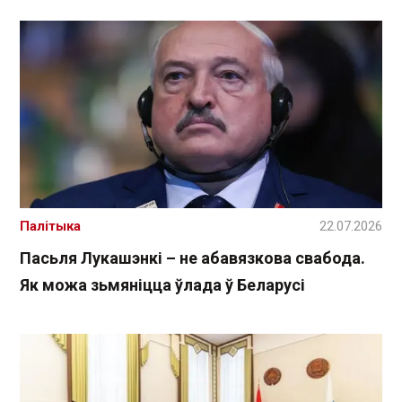
Палітыка
22.07.2026
Пасьля Лукашэнкі – не абавязкова свабода.
Як можа зьмяніцца ўлада ў Беларусі