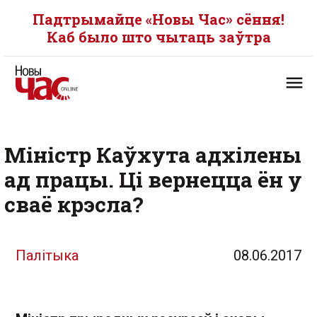
Падтрымайце «Новы Час» сёння!
Каб было што чытаць заўтра
Міністр Каўхута адхілены
ад працы. Ці вернецца ён у
сваё крэсла?
Палітыка
08.06.2017