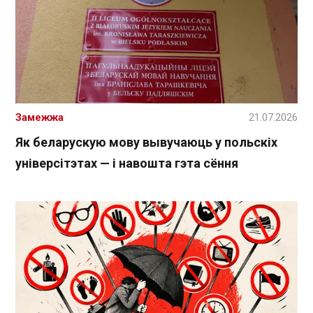
Замежжа
21.07.2026
Як беларускую мову вывучаюць у польскіх
універсітэтах — і навошта гэта сёння