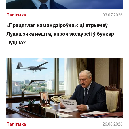
Палітыка
03.07.2026
«Працяглая камандзіроўка»: ці атрымаў
Лукашэнка нешта, апроч экскурсіі ў бункер
Пуціна?
Палітыка
26.06.2026