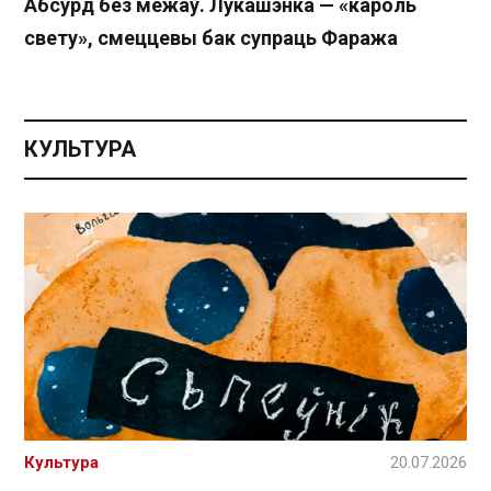
Абсурд без межаў. Лукашэнка — «кароль
свету», смеццевы бак супраць Фаража
КУЛЬТУРА
Культура
20.07.2026