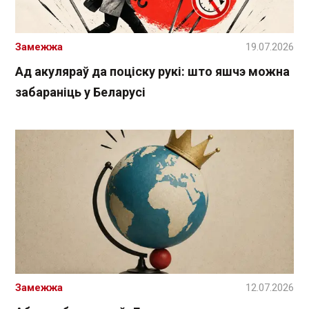
Замежжа
19.07.2026
Ад акуляраў да поціску рукі: што яшчэ можна
забараніць у Беларусі
Замежжа
12.07.2026