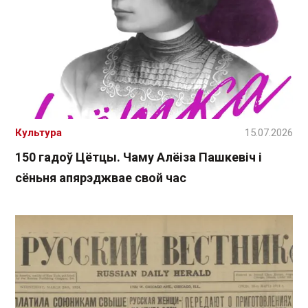
Культура
15.07.2026
150 гадоў Цётцы. Чаму Алёіза Пашкевіч і
сёньня апярэджвае свой час