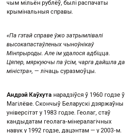
чым мільён рублёў, былі распачаты
крымінальныя справы.
«Па гэтай справе ўжо затрымлівалі
высокапастаўленых чыноўнікаў
Мінпрыроды. Але ім удалося адбіцца.
Цяпер, мяркуючы па ўсім, чарга дайшла да
міністра»,
— лічаць суразмоўцы.
Андрэй Каўхута
нарадзіўся ў 1960 годзе ў
Магілёве. Скончыў Беларускі дзяржаўны
універсітэт у 1983 годзе. Геолаг, стаў
кандыдатам геолага-мінералагічных
навук у 1992 годзе, дацэнтам — у 2003-м.