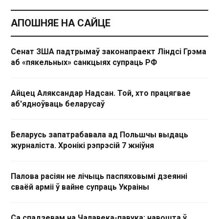
АПОШНЯЕ НА САЙЦЕ
Сенат ЗША падтрымаў законапраект Ліндсі Грэма
аб «пякельных» санкцыях супраць РФ
Айцец Аляксандар Надсан. Той, хто працягвае
аб'ядноўваць беларусаў
Беларусь запатрабавала ад Польшчы выдаць
журналіста. Хронікі рэпрэсій 7 жніўня
Палова расіян не лічыць паспяховымі дзеянні
сваёй арміі ў вайне супраць Украіны
Са спадзевам на Чалавека-павука: навошта ў