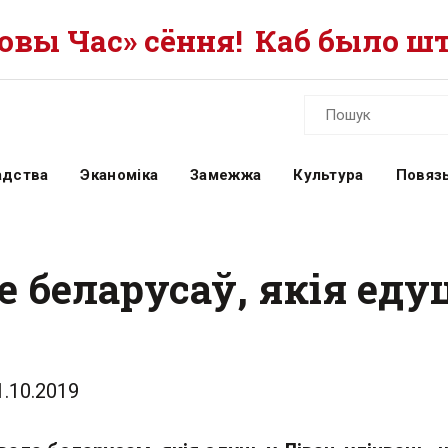
вы Час» сёння!
Каб было шт
адства
Эканоміка
Замежжа
Культура
Повязь
 беларусаў, якія еду
1.10.2019