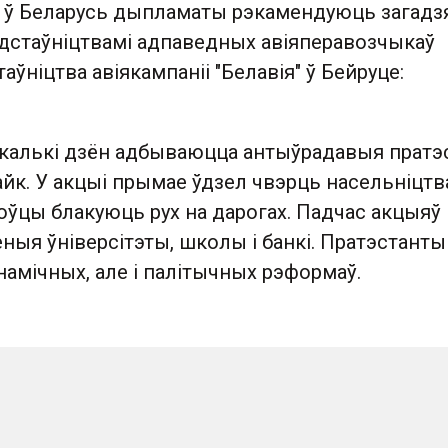
 ў Беларусь дыпламаты рэкамендуюць загадз
дстаўніцтвамі адпаведных авіяперавозчыкаў
аўніцтва авіякампаніі "Белавія" ў Бейруце:
екалькі дзён адбываюцца антыўрадавыя пратэс
йк. У акцыі прымае ўдзел чвэрць насельніцтв
оўцы блакуюць рух на дарогах. Падчас акцыяў
ныя ўніверсітэты, школы і банкі. Пратэстанты
амічных, але і палітычных рэформаў.