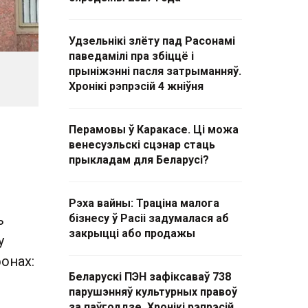
Удзельнікі злёту пад Расонамі
паведамілі пра збіццё і
прыніжэнні пасля затрыманняў.
Хронікі рэпрэсій 4 жніўня
Перамовы ў Каракасе. Ці можа
венесуэльскі сцэнар стаць
прыкладам для Беларусі?
Рэха вайны: Траціна малога
ь
бізнесу ў Расіі задумалася аб
закрыцці або продажы
у
онах:
Беларускі ПЭН зафіксаваў 738
парушэнняў культурных правоў
за паўгоддзе. Хронікі рэпрэсій