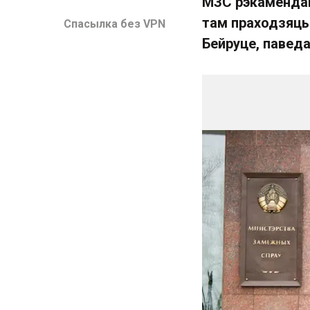
МЗС рэкамендава
там праходзяць 
Спасылка без VPN
Бейруце, павед