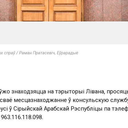
х спраў / Раман Пратасевіч, Еўрарадыё
 ўжо знаходзяцца на тэрыторыі Лівана, просяц
 сваё месцазнаходжанне ў консульскую служб
сі ў Сірыйскай Арабскай Рэспубліцы па тэлеф
963.116.118.098.