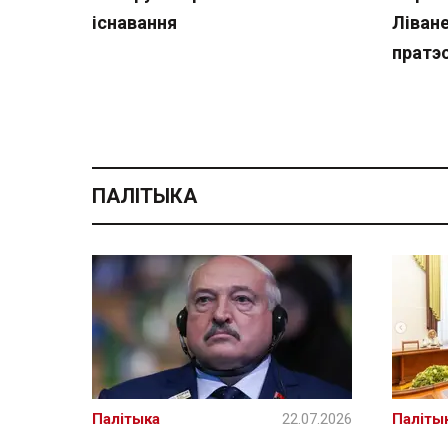
існавання
Ліван
пратэ
ПАЛІТЫКА
Палітыка
22.07.2026
Паліты