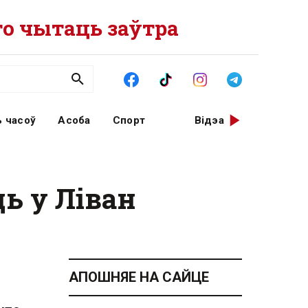
о чытаць заўтра
 часоў
Асоба
Спорт
Відэа
ць у Ліван
АПОШНЯЕ НА САЙЦЕ