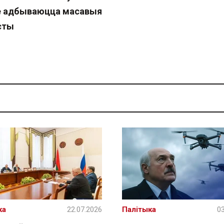
е адбываюцца масавыя
сты
ка
22.07.2026
Палітыка
03