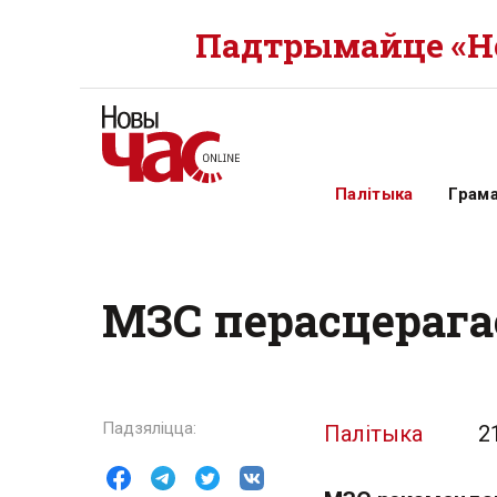
Падтрымайце «Но
Палітыка
Грам
МЗС перасцерагае
Палітыка
2