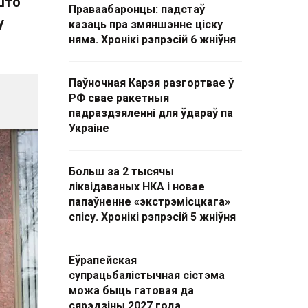
што
Праваабаронцы: падстаў
у
казаць пра змяншэнне ціску
няма. Хронікі рэпрэсій 6 жніўня
Паўночная Карэя разгортвае ў
РФ свае ракетныя
падраздзяленні для ўдараў па
Украіне
Больш за 2 тысячы
ліквідаваных НКА і новае
папаўненне «экстрэмісцкага»
спісу. Хронікі рэпрэсій 5 жніўня
Еўрапейская
супрацьбалістычная сістэма
можа быць гатовая да
сярэдзіны 2027 года