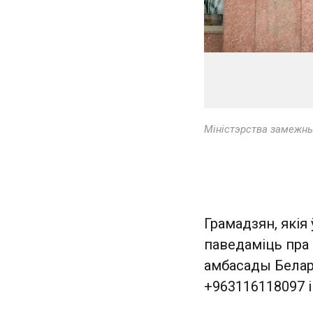
Міністэрства замежны
Грамадзян, якія
паведаміць пра
амбасады Белару
+963116118097 і 