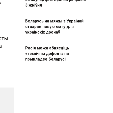
я
3 жніўня
Беларусь на мяжы з Украінай
стварае новую мэту для
украінскіх дронаў
ты і
а
Расія можа абвясціць
«тэхнічны дэфолт» па
прыкладзе Беларусі