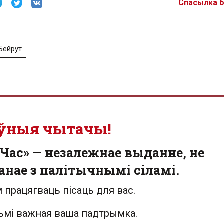
Спасылка 
Бейрут
ўныя чытачы!
Час» — незалежнае выданне, не
анае з палітычнымі сіламі.
 працягваць пісаць для вас.
льмі важная ваша падтрымка.