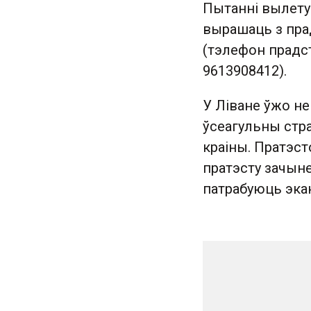
Пытанні вылету
вырашаць з пра
(тэлефон прадст
9613908412).
У Ліване ўжо н
ўсеагульны стра
краіны. Пратэст
пратэсту зачыне
патрабуюць экан