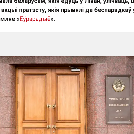
ла беларусам, якія едуць у Ліван, улічваць, 
акцыі пратэсту, якія прывялі да беспарадкаў 
амляе «
Еўрарадыё
».