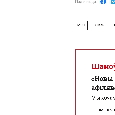
МЗС
Ліван
Шано
«Новы 
афіляв
Мы хочам
І нам ве