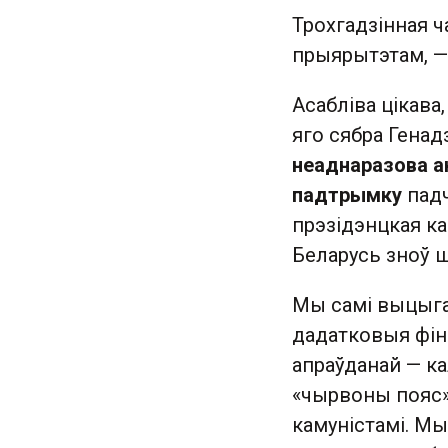
Трохгадзінная ч
прыярытэтам, — 
Асабліва цікава
яго сябра Генад
неаднаразова ак
падтрымку
падч
прэзідэнцкая ка
Беларусь зноў 
Мы самі выцыга
дадатковыя фін
апраўданай — ка
«чырвоны пояс» 
камуністамі. Мы