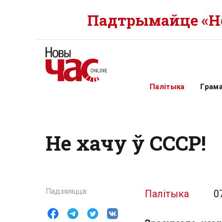
Падтрымайце «Но
Палітыка
Грам
Не хачу ў СССР!
Палітыка
0