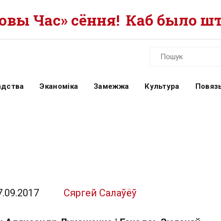
вы Час» сёння!
Каб было шт
адства
Эканоміка
Замежжа
Культура
Повязь
7.09.2017
Сяргей Салаўёў