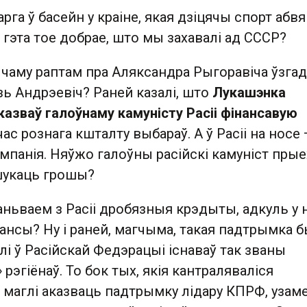
арга ў басейн у краіне, якая дзіцячы спорт абв
гэта тое добрае, што мы захавалі ад СССР?
, чаму раптам пра Аляксандра Рыгоравіча ўзгад
зь Андрэевіч? Раней казалі, што
Лукашэнка
азваў галоўнаму камуністу Расіі фінансавую
ас рознага кшталту выбараў. А ў Расіі на носе
мпанія. Няўжо галоўны расійскі камуніст прые
шукаць грошы?
ньваем з Расіі дробязныя крэдыты, адкуль у 
ансы? Ну і раней, магчыма, такая падтрымка 
лі ў Расійскай Федэрацыі існаваў так званы
рэгіёнаў. То бок тых, якія кантраляваліся
 маглі аказваць падтрымку лідару КПРФ, узам