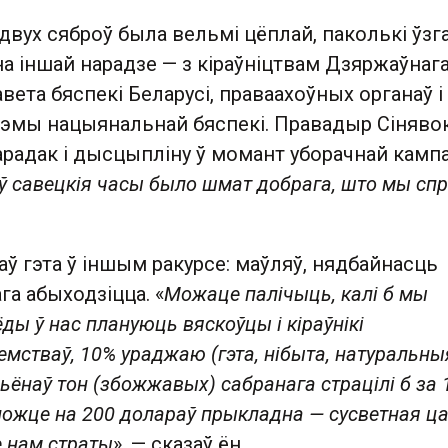
 двух сяброў была вельмі цёплай, паколькі ўзг
на іншай нарадзе — з кіраўніцтвам Дзяржаўнаг
вета бяспекі Беларусі, праваахоўных органаў і
тэмы нацыянальнай бяспекі. Правадыр Сінявок
парадак і дысцыпліну ў момант уборачнай кампан
ў савецкія часы было шмат добрага, што мы сп
аў гэта ў іншым ракурсе: маўляў, нядбайнасць
а абыходзіцца. «
Можаце палічыць, калі б мы
сёды ў нас плануюць вяскоўцы і кіраўнікі
мстваў, 10% ураджаю (гэта, нібыта, натуральны
льёнаў тон (збожжавых) сабранага страцілі б за 
ножце на 200 долараў прыкладна — сусветная ца
е нам страты
», — сказаў ён.