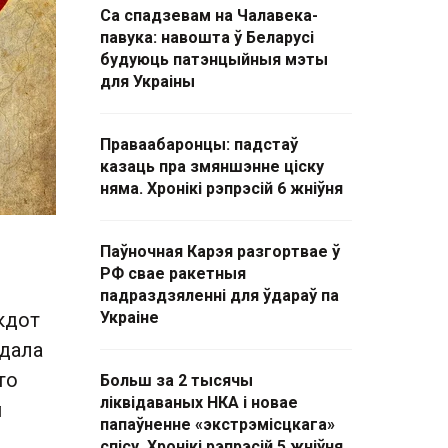
Са спадзевам на Чалавека-
павука: навошта ў Беларусі
будуюць патэнцыйныя мэты
для Украіны
Праваабаронцы: падстаў
казаць пра змяншэнне ціску
няма. Хронікі рэпрэсій 6 жніўня
Паўночная Карэя разгортвае ў
РФ свае ракетныя
падраздзяленні для ўдараў па
кдот
Украіне
ядала
то
Больш за 2 тысячы
ліквідаваных НКА і новае
м
папаўненне «экстрэмісцкага»
спісу. Хронікі рэпрэсій 5 жніўня