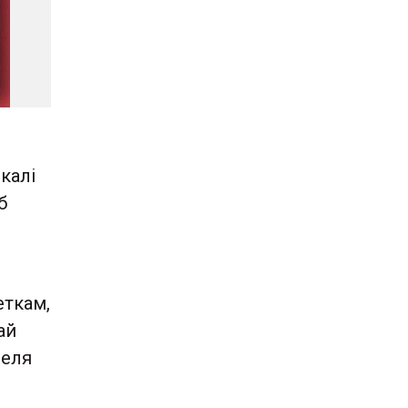
калі
б
еткам,
ай
зеля