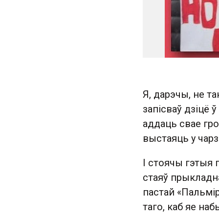
Я, дарэчы, не т
запісваў дзіцё ў
аддаць свае гро
выстаяць у чарз
І стоячы гэтыя 
стаяў прыкладна
пастай «Пальміра
таго, каб яе на