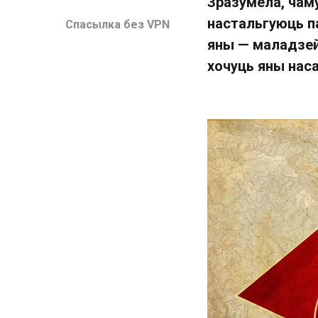
Зразумела, чам
настальгуюць па
Спасылка без VPN
яны — маладзей
хочуць яны наса