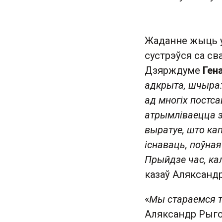
Жаданне жыць у 
сустрэўся са с
Дзярждуме
Ген
адкрыта, шчыра:
ад многіх постса
атрымліваецца з 
выратуе, што кап
існаваць, поўна
Прыйдзе час, кал
казаў Аляксанд
«
Мы стараемся т
Аляксандр Рыго