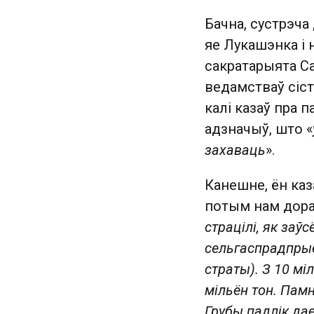
Бачна, сустрэча
яе Лукашэнка і 
сакратарыята Са
ведамстваў сіс
калі казаў пра 
адзначыў, што «
захаваць
».
Канешне, ён каз
потым нам дораг
страцілі, як заў
сельгаспрадпрые
страты). З 10 мі
мільён тон. Пам
Грубы падлік да