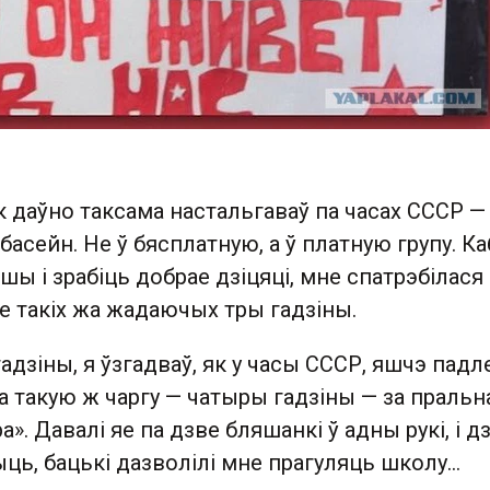
ак даўно таксама настальгаваў па часах СССР — 
 басейн. Не ў бясплатную, а ў платную групу. Ка
шы і зрабіць добрае дзіцяці, мне спатрэбілася
е такіх жа жадаючых тры гадзіны.
гадзіны, я ўзгадваў, як у часы СССР, яшчэ падл
 такую ж чаргу — чатыры гадзіны — за пральн
». Давалі яе па дзве бляшанкі ў адны рукі, і д
быць, бацькі дазволілі мне прагуляць школу…