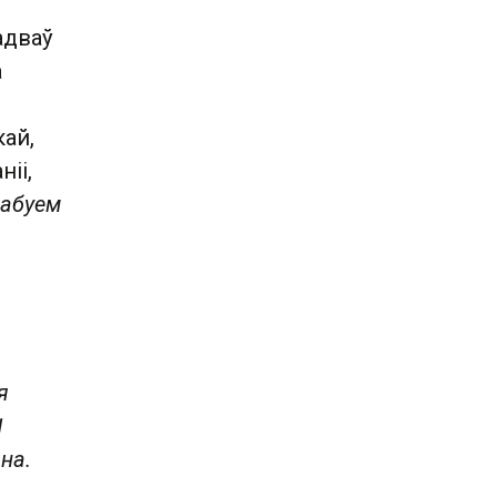
адваў
а
ай,
іі,
рабуем
я
1
на.