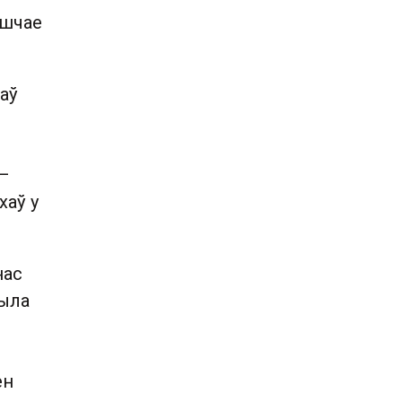
яшчае
аў
 —
хаў у
нас
была
ен