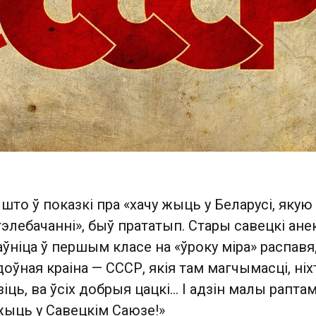
 што ў показкі пра «хачу жыць у Беларусі, якую
элебачанні», быў прататып. Стары савецкі ане
таўніца ў першым класе на «ўроку міра» распав
доўная краіна — СССР, якія там магчымасці, ніх
зіць, ва ўсіх добрыя цацкі… І адзін малы рапта
жыць у Савецкім Саюзе!»