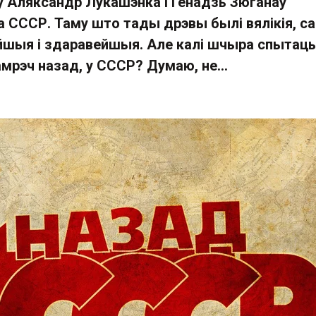
у Аляксандр Лукашэнка і Генадзь Зюганаў
 СССР. Таму што тады дрэвы былі вялікія, са
шыя і здаравейшыя. Але калі шчыра спытаць,
мрэч назад, у СССР? Думаю, не...