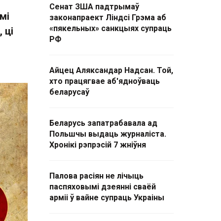
Сенат ЗША падтрымаў
мі
законапраект Ліндсі Грэма аб
«пякельных» санкцыях супраць
 ці
РФ
Айцец Аляксандар Надсан. Той,
хто працягвае аб'ядноўваць
беларусаў
Беларусь запатрабавала ад
Польшчы выдаць журналіста.
Хронікі рэпрэсій 7 жніўня
Палова расіян не лічыць
паспяховымі дзеянні сваёй
арміі ў вайне супраць Украіны