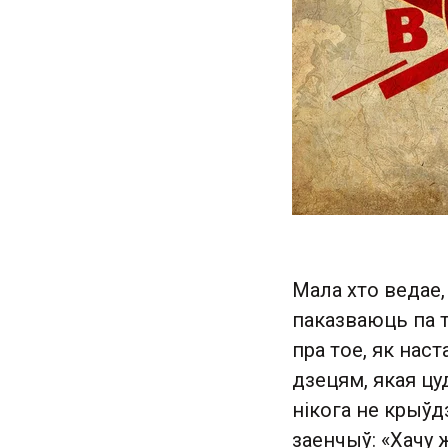
Мала хто ведае,
паказваюць па т
пра тое, як нас
дзецям, якая цу
нікога не крыўд
заенчыў: «Хачу 