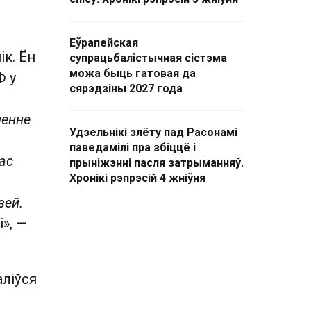
Еўрапейская
к. Ён
супрацьбалістычная сістэма
можа быць гатовая да
Ф у
сярэдзіны 2027 года
ненне
Удзельнікі злёту пад Расонамі
паведамілі пра збіццё і
ас
прыніжэнні пасля затрыманняў.
Хронікі рэпрэсій 4 жніўня
зей.
і», —
аліўся