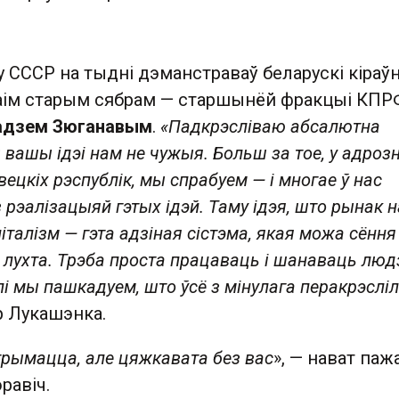
СССР на тыдні дэманстраваў беларускі кіраўні
ваім старым сябрам — старшынёй фракцыі КПР
адзем Зюганавым
.
«Падкрэсліваю абсалютна
 вашы ідэі нам не чужыя. Больш за тое, у адроз
вецкіх рэспублік, мы спрабуем — і многае ў нас
рэалізацыяй гэтых ідэй. Таму ідэя, што рынак н
італізм — гэта адзіная сістэма, якая можа сёння
я лухта. Трэба проста працаваць і шанаваць люд
і мы пашкадуем, што ўсё з мінулага перакрэсліл
р Лукашэнка.
рымацца, але цяжкавата без вас
», — нават паж
равіч.