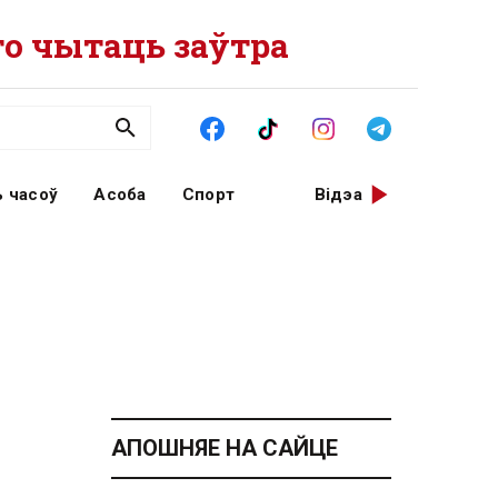
о чытаць заўтра
 часоў
Асоба
Спорт
Відэа
АПОШНЯЕ НА САЙЦЕ