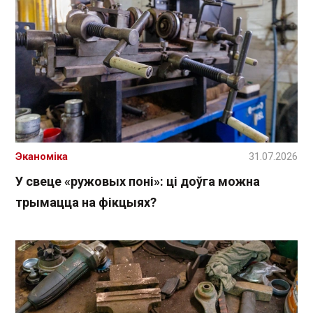
Эканоміка
31.07.2026
У свеце «ружовых поні»: ці доўга можна
трымацца на фікцыях?