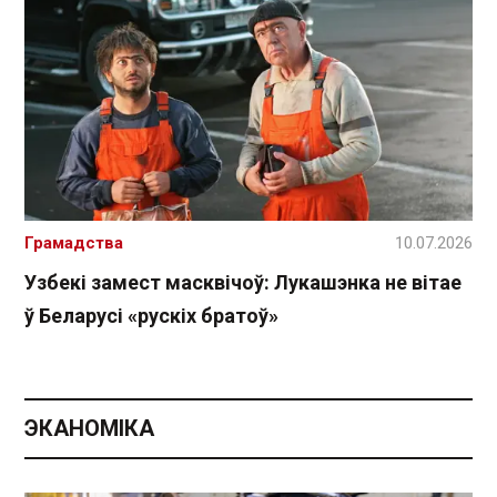
Грамадства
10.07.2026
Узбекі замест масквічоў: Лукашэнка не вітае
ў Беларусі «рускіх братоў»
ЭКАНОМІКА