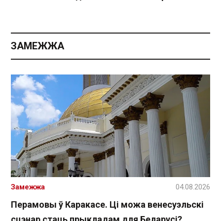
ЗАМЕЖЖА
Замежжа
04.08.2026
Перамовы ў Каракасе. Ці можа венесуэльскі
сцэнар стаць прыкладам для Беларусі?