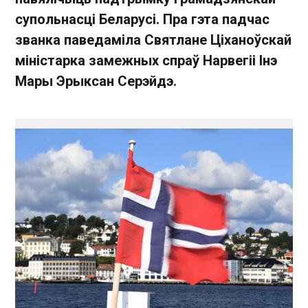
супольнасці Беларусі. Пра гэта падчас
званка паведаміла Святлане Ціханоўскай
міністарка замежных спраў Нарвегіі Інэ
Мары Эрыксан Серэйдэ.