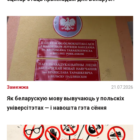
Замежжа
21.07.2026
Як беларускую мову вывучаюць у польскіх
універсітэтах — і навошта гэта сёння