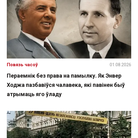
Повязь часоў
01.08.2026
Пераемнік без права на памылку. Як Энвер
Ходжа пазбавіўся чалавека, які павінен быў
атрымаць яго ўладу