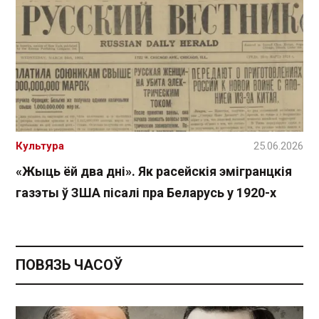
Культура
25.06.2026
«Жыць ёй два дні». Як расейскія эмігранцкія
газэты ў ЗША пісалі пра Беларусь у 1920-х
ПОВЯЗЬ ЧАСОЎ