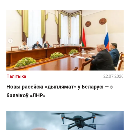
Палітыка
22.07.2026
Новы расейскі «дыплямат» у Беларусі — з
баявікоў «ЛНР»