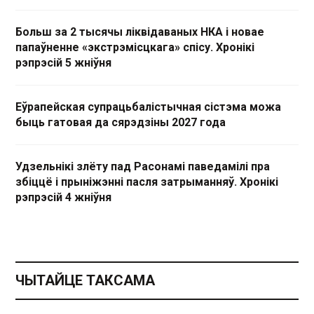
Больш за 2 тысячы ліквідаваных НКА і новае
папаўненне «экстрэмісцкага» спісу. Хронікі
рэпрэсій 5 жніўня
Еўрапейская супрацьбалістычная сістэма можа
быць гатовая да сярэдзіны 2027 года
Удзельнікі злёту пад Расонамі паведамілі пра
збіццё і прыніжэнні пасля затрыманняў. Хронікі
рэпрэсій 4 жніўня
ЧЫТАЙЦЕ ТАКСАМА