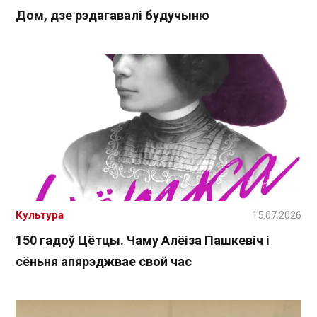
Дом, дзе рэдагавалі будучыню
Культура
15.07.2026
150 гадоў Цётцы. Чаму Алёіза Пашкевіч і
сёньня апярэджвае свой час