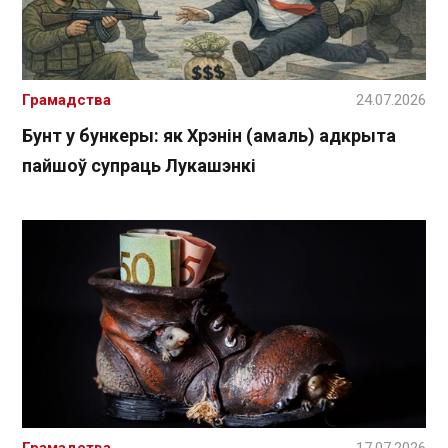
Грамадства
24.07.2026
Бунт у бункеры: як Хрэнін (амаль) адкрыта
пайшоў супраць Лукашэнкі