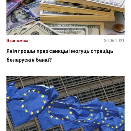
Эканоміка
30.06.2021
Якія грошы праз санкцыі могуць страціць
беларускія банкі?