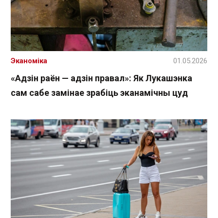
Эканоміка
01.05.2026
«Адзін раён — адзін правал»: Як Лукашэнка
сам сабе замінае зрабіць эканамічны цуд