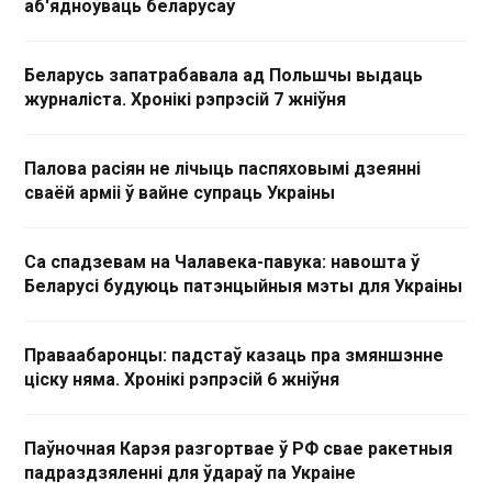
аб'ядноўваць беларусаў
Беларусь запатрабавала ад Польшчы выдаць
журналіста. Хронікі рэпрэсій 7 жніўня
Палова расіян не лічыць паспяховымі дзеянні
сваёй арміі ў вайне супраць Украіны
Са спадзевам на Чалавека-павука: навошта ў
Беларусі будуюць патэнцыйныя мэты для Украіны
Праваабаронцы: падстаў казаць пра змяншэнне
ціску няма. Хронікі рэпрэсій 6 жніўня
Паўночная Карэя разгортвае ў РФ свае ракетныя
падраздзяленні для ўдараў па Украіне