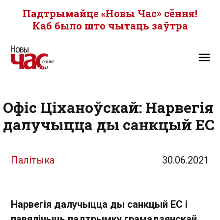
Падтрымайце «Новы Час» сёння!
Каб было што чытаць заўтра
Офіс Ціханоўскай: Нарвегія
далучыцца ды санкцый ЕС
Палітыка
30.06.2021
Нарвегія далучыцца ды санкцый ЕС і
павялічыць падтрымку грамадзянскай