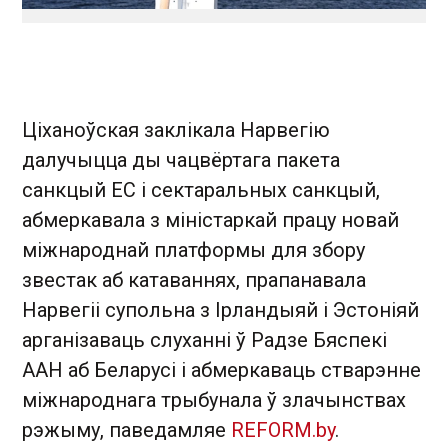
Ціханоўская заклікала Нарвегію
далучыцца ды чацвёртага пакета
санкцый ЕС і сектаральных санкцый,
абмеркавала з міністаркай працу новай
міжнароднай платформы для збору
звестак аб катаваннях, прапанавала
Нарвегіі супольна з Ірландыяй і Эстоніяй
арганізаваць слуханні ў Радзе Бяспекі
ААН аб Беларусі і абмеркаваць стварэнне
міжнароднага трыбунала ў злачынствах
рэжыму, паведамляе
REFORM.by
.