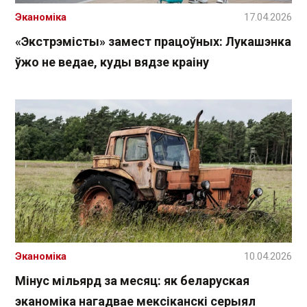
Эканоміка
17.04.2026
«Экстрэмісты» замест працоўных: Лукашэнка
ўжо не ведае, куды вядзе краіну
Эканоміка
10.04.2026
Мінус мільярд за месяц: як беларуская
эканоміка нагадвае мексіканскі серыял