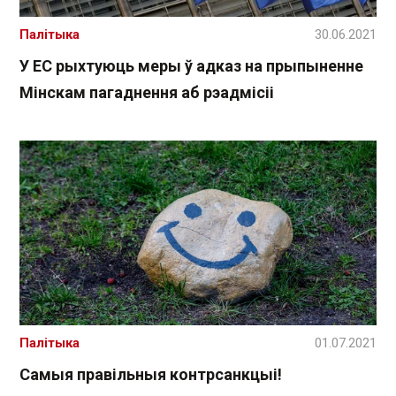
Палітыка
30.06.2021
У ЕС рыхтуюць меры ў адказ на прыпыненне
Мінскам пагаднення аб рэадмісіі
Палітыка
01.07.2021
Самыя правільныя контрсанкцыі!