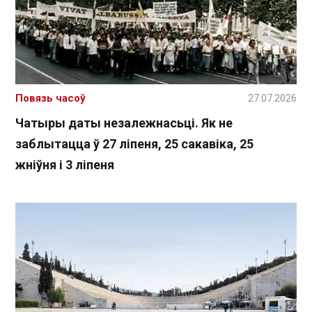
Повязь часоў
27.07.2026
Чатыры даты незалежнасьці. Як не
заблытацца ў 27 ліпеня, 25 сакавіка, 25
жніўня і 3 ліпеня