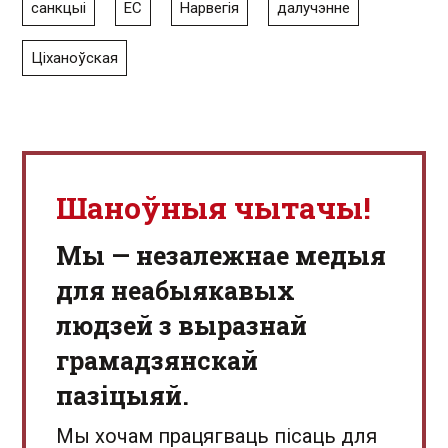
санкцыі
ЕС
Нарвегія
далучэнне
Ціханоўская
Шаноўныя чытачы!
Мы — незалежнае медыя
для неабыякавых
людзей з выразнай
грамадзянскай
пазіцыяй.
Мы хочам працягваць пісаць для