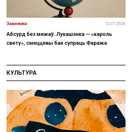
Замежжа
12.07.2026
Абсурд без межаў. Лукашэнка — «кароль
свету», смеццевы бак супраць Фаража
КУЛЬТУРА