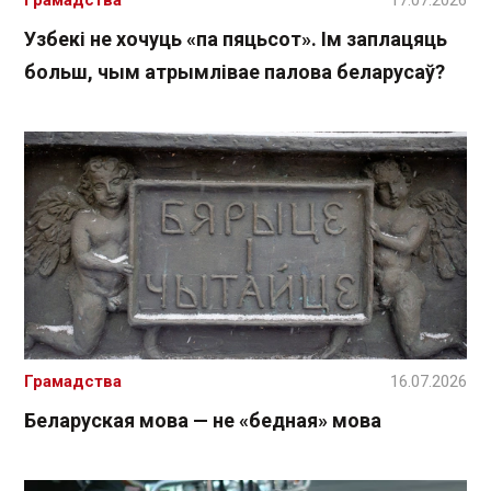
Грамадства
17.07.2026
Узбекі не хочуць «па пяцьсот». Ім заплацяць
больш, чым атрымлівае палова беларусаў?
Грамадства
16.07.2026
Беларуская мова — не «бедная» мова