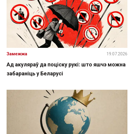
Замежжа
19.07.2026
Ад акуляраў да поціску рукі: што яшчэ можна
забараніць у Беларусі