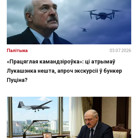
Палітыка
03.07.2026
«Працяглая камандзіроўка»: ці атрымаў
Лукашэнка нешта, апроч экскурсіі ў бункер
Пуціна?