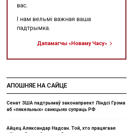
вас.
І нам вельмі важная ваша
падтрымка.
Дапамагчы «Новаму Часу»
АПОШНЯЕ НА САЙЦЕ
Сенат ЗША падтрымаў законапраект Ліндсі Грэма
аб «пякельных» санкцыях супраць РФ
Айцец Аляксандар Надсан. Той, хто працягвае