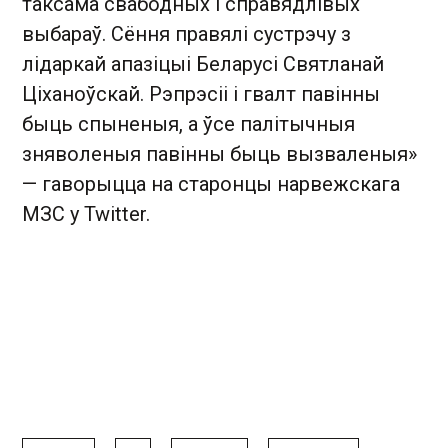
таксама свабодных і справядлівых
выбараў. Сёння правялі сустрэчу з
лідаркай апазіцыі Беларусі Святланай
Ціханоўскай. Рэпрэсіі і гвалт павінны
быць спыненыя, а ўсе палітычныя
зняволеныя павінны быць вызваленыя»
— гаворыцца на старонцы нарвежскага
МЗС у Twitter.