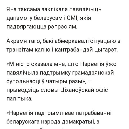
Яна таксама заклікала павялічыць
дапамогу беларусам і СМІ, якія
падвяргаюцца рэпрэсіям.
Акрамя таго, бакі абмеркавалі сітуацыю з
транзітам калію і кантрабандай цыгарэт.
«Міністр сказала мне, што Нарвегія ўжо
павялічыла падтрымку грамадзянскай
супольнасці ў чатыры разы», —
прыводзіць словы Ціханоўскай офіс
палітыка.
«Нарвегія падтрымлівае патрабаванні
беларускага народа дэмакратыі, а