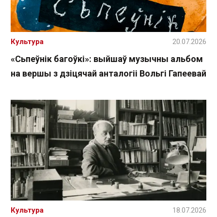
Культура
20.07.2026
«Сьпеўнік багоўкі»: выйшаў музычны альбом
на вершы з дзіцячай анталогіі Вольгі Гапеевай
Культура
18.07.2026