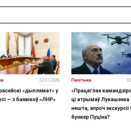
ка
22.07.2026
Палітыка
03
расейскі «дыплямат» у
«Працяглая камандзіро
сі — з баявікоў «ЛНР»
ці атрымаў Лукашэнка
нешта, апроч экскурсіі 
бункер Пуціна?