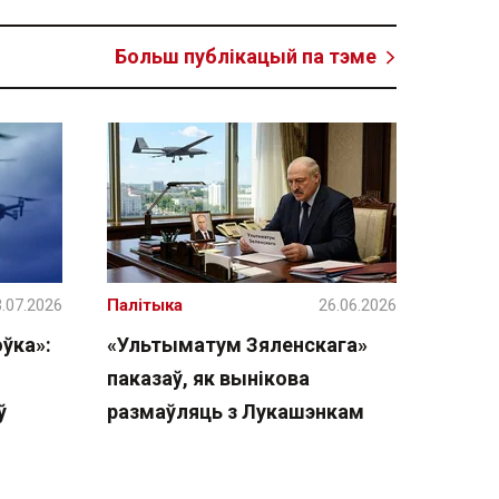
Больш публікацый па тэме
.07.2026
Палітыка
26.06.2026
ўка»:
«Ультыматум Зяленскага»
паказаў, як вынікова
ў
размаўляць з Лукашэнкам