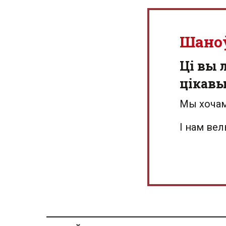
Шано
Ці вы 
цікав
Мы хочам
І нам ве