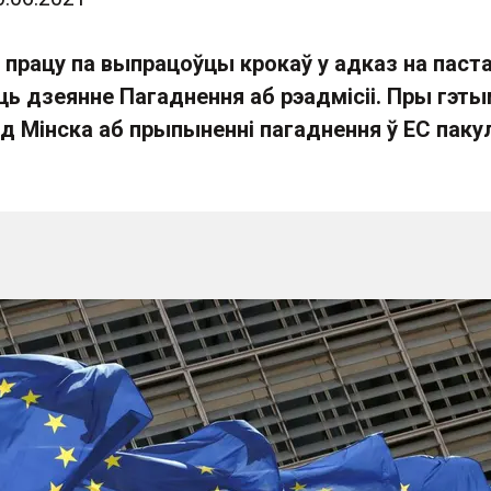
і працу па выпрацоўцы крокаў у адказ на паст
ць дзеянне Пагаднення аб рэадмісіі. Пры гэт
д Мінска аб прыпыненні пагаднення ў ЕС паку