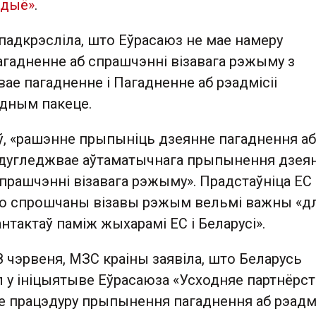
адыё»
.
падкрэсліла, што Еўрасаюз не мае намеру
гадненне аб спрашчэнні візавага рэжыму з
вае пагадненне і Пагадненне аб рэадмісіі
адным пакеце.
ў, «рашэнне прыпыніць дзеянне пагаднення аб
радугледжвае аўтаматычнага прыпынення дзея
прашчэнні візавага рэжыму». Прадстаўніца ЕС
то спрошчаны візавы рэжым вельмі важны «д
тактаў паміж жыхарамі ЕС і Беларусі».
8 чэрвеня, МЗС краіны заявіла, што Беларусь
у ініцыятыве Еўрасаюза «Усходняе партнёрств
е працэдуру прыпынення пагаднення аб рэадмі