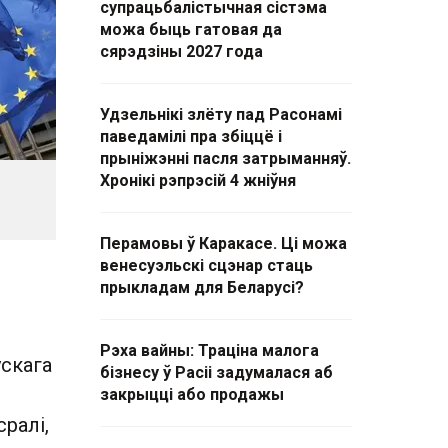
супрацьбалістычная сістэма
можа быць гатовая да
сярэдзіны 2027 года
Удзельнікі злёту пад Расонамі
паведамілі пра збіццё і
прыніжэнні пасля затрыманняў.
Хронікі рэпрэсій 4 жніўня
Перамовы ў Каракасе. Ці можа
венесуэльскі сцэнар стаць
прыкладам для Беларусі?
Рэха вайны: Траціна малога
скага
бізнесу ў Расіі задумалася аб
закрыцці або продажы
ралі,