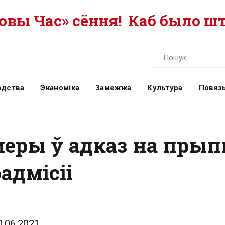
вы Час» сёння!
Каб было шт
адства
Эканоміка
Замежжа
Культура
Повязь
меры ў адказ на пры
адмісіі
0.06.2021