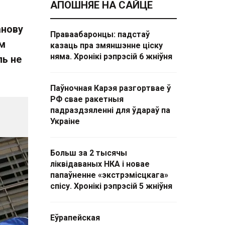
АПОШНЯЕ НА САЙЦЕ
анову
Праваабаронцы: падстаў
ым
казаць пра змяншэнне ціску
няма. Хронікі рэпрэсій 6 жніўня
ль не
Паўночная Карэя разгортвае ў
РФ свае ракетныя
падраздзяленні для ўдараў па
Украіне
Больш за 2 тысячы
ліквідаваных НКА і новае
папаўненне «экстрэмісцкага»
спісу. Хронікі рэпрэсій 5 жніўня
Еўрапейская