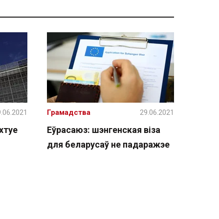
.06.2021
Грамадства
29.06.2021
хтуе
Еўрасаюз: шэнгенская віза
для беларусаў не падаражэе