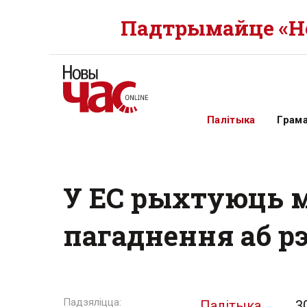
Падтрымайце «Но
Палітыка
Грам
У ЕС рыхтуюць 
пагаднення аб рэ
Палітыка
3