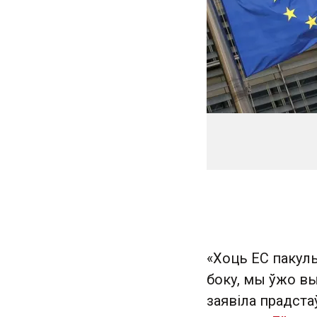
«Хоць ЕС пакул
боку, мы ўжо в
заявіла прадста