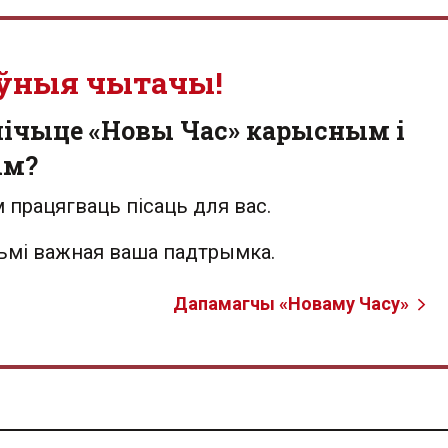
ўныя чытачы!
лічыце «Новы Час» карысным і
ым?
 працягваць пісаць для вас.
льмі важная ваша падтрымка.
Дапамагчы «Новаму Часу»