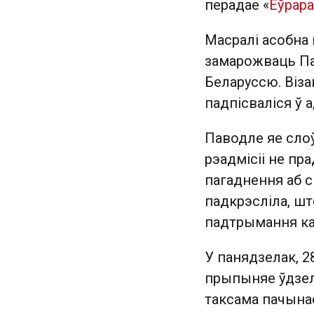
перадае «
Еўрар
Масралі асобна 
замарожваць Па
Беларуссю. Віза
падпісваліся ў 
Паводле яе сло
рэадмісіі не п
пагаднення аб с
падкрэсліла, ш
падтрымання кан
У панядзелак, 2
прыпыняе ўдзел 
таксама пачына