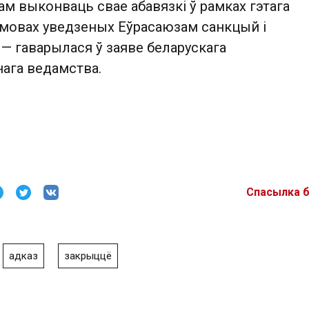
м выконваць свае абавязкі ў рамках гэтага
ўмовах уведзеных Еўрасаюзам санкцый і
— гаварылася ў заяве беларускага
ага ведамства.
Спасылка 
адказ
закрыццё