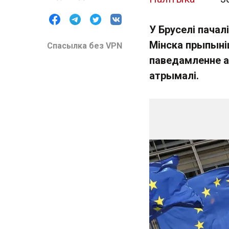
У Бруселі пачал
Мінска прыпыні
Спасылка без VPN
паведамленне а
атрымалі.