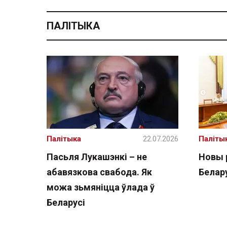
ПАЛІТЫКА
Палітыка
22.07.2026
Паліты
Пасьля Лукашэнкі – не
Новы 
абавязкова свабода. Як
Белару
можа зьмяніцца ўлада ў
Беларусі