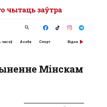
о чытаць заўтра
 часоў
Асоба
Спорт
Відэа
пыненне Мінскам