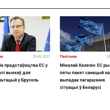
ка
30.06.2021
Палітыка
29
ік прадстаўніцтва ЕС у
Мікалай Халезін: ЕС ры
усі выехаў для
пяты пакет санкцый на
льтацый у Брусель
выпадак пагаршэння
сітуацыі ў Беларусі