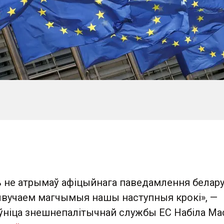
ь не атрымаў афіцыйнага паведамлення белару
ывучаем магчымыя нашы наступныя крокі», —
ўніца знешнепалітычнай службы ЕС Набіла Мас