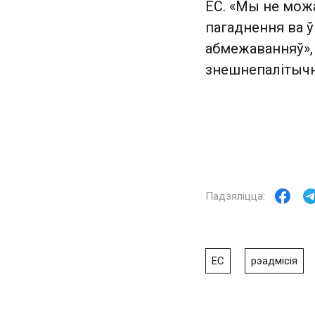
ЕС. «Мы не можа
пагаднення ва 
абмежаванняў», 
знешнепалітычн
ЕС
рэадмісія