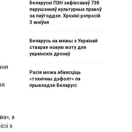
Беларускі ПЭН зафіксаваў 738
парушэнняў культурных правоў
за паўгоддзе. Хронікі рэпрэсій
3 жніўня
Беларусь на мяжы з Украінай
стварае новую мэту для
украінскіх дронаў
ння
Расія можа абвясціць
«тэхнічны дэфолт» па
ля
прыкладзе Беларусі
а», а
сіі з