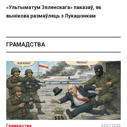
«Ультыматум Зяленскага» паказаў, як
вынікова размаўляць з Лукашэнкам
ГРАМАДСТВА
Грамадства
24.07.2026