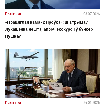
Палітыка
03.07.2026
«Працяглая камандзіроўка»: ці атрымаў
Лукашэнка нешта, апроч экскурсіі ў бункер
Пуціна?
Палітыка
26.06.2026