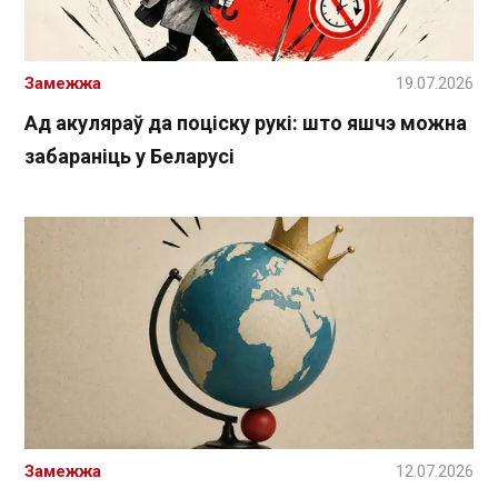
Замежжа
19.07.2026
Ад акуляраў да поціску рукі: што яшчэ можна
забараніць у Беларусі
Замежжа
12.07.2026