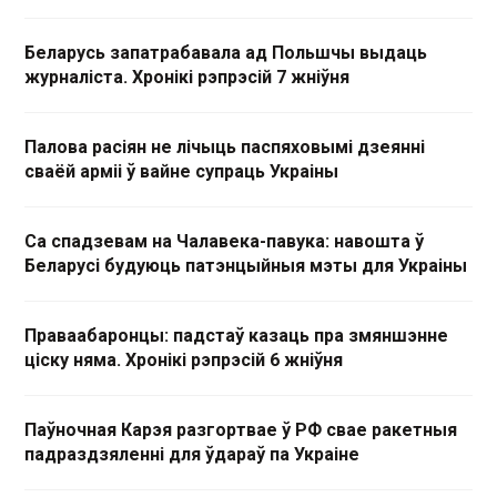
Беларусь запатрабавала ад Польшчы выдаць
журналіста. Хронікі рэпрэсій 7 жніўня
Палова расіян не лічыць паспяховымі дзеянні
сваёй арміі ў вайне супраць Украіны
Са спадзевам на Чалавека-павука: навошта ў
Беларусі будуюць патэнцыйныя мэты для Украіны
Праваабаронцы: падстаў казаць пра змяншэнне
ціску няма. Хронікі рэпрэсій 6 жніўня
Паўночная Карэя разгортвае ў РФ свае ракетныя
падраздзяленні для ўдараў па Украіне