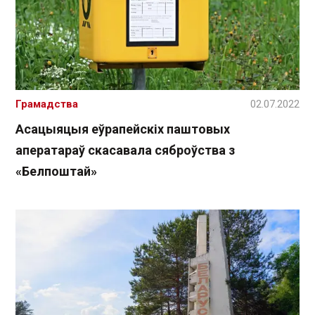
Грамадства
02.07.2022
Асацыяцыя еўрапейскіх паштовых
аператараў скасавала сяброўства з
«Белпоштай»