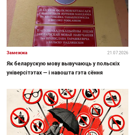
Замежжа
21.07.2026
Як беларускую мову вывучаюць у польскіх
універсітэтах — і навошта гэта сёння