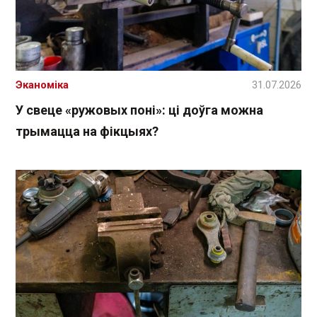
Эканоміка
31.07.2026
У свеце «ружовых поні»: ці доўга можна
трымацца на фікцыях?