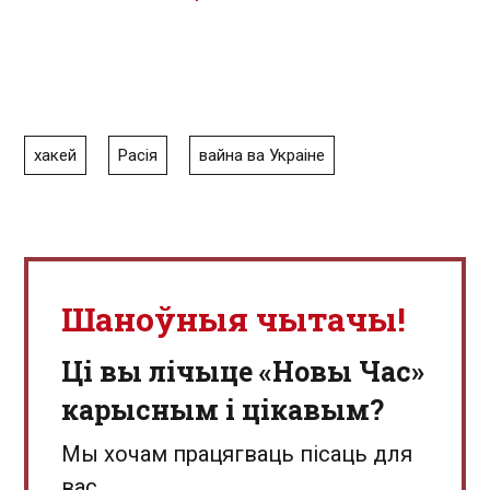
хакей
Расія
вайна ва Украіне
Шаноўныя чытачы!
Ці вы лічыце «Новы Час»
карысным і цікавым?
Мы хочам працягваць пісаць для
вас.