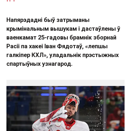
Напярэдадні быў затрыманы
крымінальным вышукам і дастаўлены ў
ваенкамат 25-гадовы брамнік зборнай
Расіі па хакеі Іван Фядотаў, «лепшы
галкіпер КХЛ», уладальнік прэстыжных
спартыўных узнагарод.