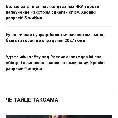
Больш за 2 тысячы ліквідаваных НКА і новае
папаўненне «экстрэмісцкага» спісу. Хронікі
рэпрэсій 5 жніўня
Еўрапейская супрацьбалістычная сістэма можа
быць гатовая да сярэдзіны 2027 года
Удзельнікі злёту пад Расонамі паведамілі пра
збіццё і прыніжэнні пасля затрыманняў. Хронікі
рэпрэсій 4 жніўня
ЧЫТАЙЦЕ ТАКСАМА