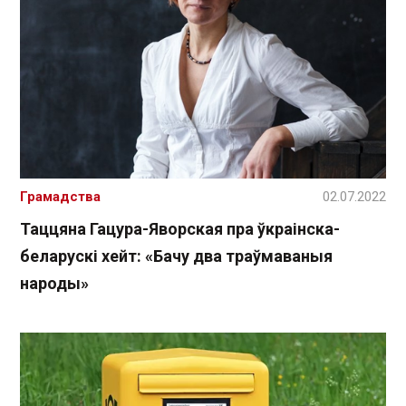
Грамадства
02.07.2022
Таццяна Гацура-Яворская пра ўкраінска-
беларускі хейт: «Бачу два траўмаваныя
народы»