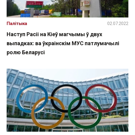
Палітыка
02.07.2022
Наступ Расіі на Кіеў магчымы ў двух
выпадках: ва ўкраінскім МУС патлумачылі
ролю Беларусі