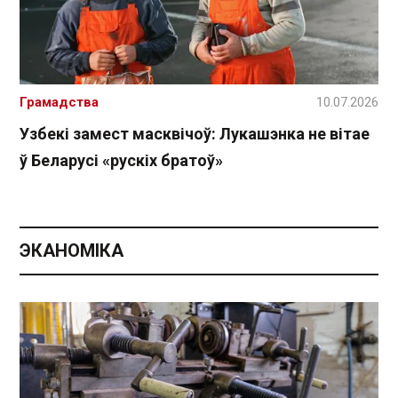
Грамадства
10.07.2026
Узбекі замест масквічоў: Лукашэнка не вітае
ў Беларусі «рускіх братоў»
ЭКАНОМІКА