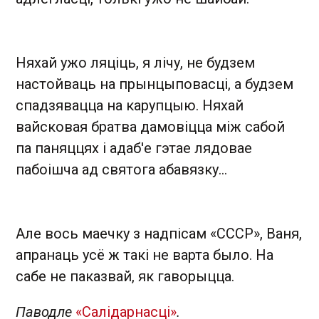
Няхай ужо ляціць, я лічу, не будзем
настойваць на прынцыповасці, а будзем
спадзявацца на карупцыю. Няхай
вайсковая братва дамовіцца між сабой
па паняццях і адаб'е гэтае лядовае
пабоішча ад святога абавязку...
Але вось маечку з надпісам «СССР», Ваня,
апранаць усё ж такі не варта было. На
сабе не паказвай, як гаворыцца.
Паводле
«Салідарнасці»
.