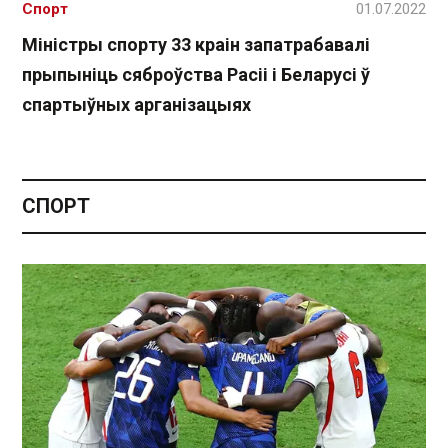
Спорт
01.07.2022
Міністры спорту 33 краін запатрабавалі
прыпыніць сяброўства Расіі і Беларусі ў
спартыўных арганізацыях
СПОРТ