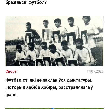
бразільскі футбол?
Спорт
14.07.2026
Футбаліст, які не пакланіўся дыктатуры.
Гісторыя Хабіба Хабіры, расстралянага ў
Іране