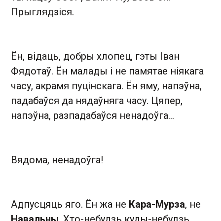
Прыглядзіся.
Ён, відаць, добры хлопец, гэты Іван
Фядотаў. Ён малады і не памятае ніякага
часу, акрамя пуцінскага. Ён яму, напэўна,
падабаўся да нядаўняга часу. Цяпер,
напэўна, разпадабаўся ненадоўга...
Вядома, ненадоўга!
Адпусцяць яго. Ён жа не
Кара-Мурза
, не
Навальны
. Хто-небудзь куды-небудзь