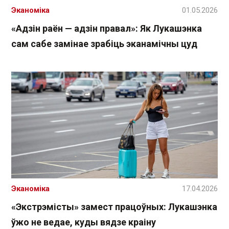
Эканоміка
01.05.2026
«Адзін раён — адзін правал»: Як Лукашэнка
сам сабе замінае зрабіць эканамічны цуд
Эканоміка
17.04.2026
«Экстрэмісты» замест працоўных: Лукашэнка
ўжо не ведае, куды вядзе краіну