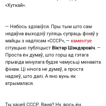
«Хуткай».
— Нябось здзівіўся. Пры тым што сам
нядаўна выходзіў гуляць супраць фінаў у
майцы з надпісам «СССР», —
каментуе
сітуацыю публіцыст
Віктар Шэндэровіч
. —
Проста ён думаў, што горш ад гэтага
прывіда мінулага будзе чамусьці менавіта
фінам. Ці нічога не думаў, а проста
надзеў, што далі. А яно вунь як
атрымалася.
Ты хацеў СССР, Ваня? Ну, вось ён.