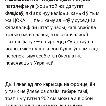
патэлефануе (хоць той жа дэпутат
Фяцісаў
, які адкінуў калісьці канькі ў тым
жа ЦСКА — і па-ціхаму зліняў у суседні з
Філадэльфіяй штат у часы, калі свабода
толькі пачыналася, а не сканчалася).
Патэлефануе — і вырвецца Фядотаў на
волю, і як страшны сон будзе ўспамінаць
перспектыву асабіста і бясплатна
паваяваць з Украінай.
Ды і якая ад яго карысць на фронце, ён і
ў танк не ўлезе са сваімі габарытамі, і
трапіць у гэтыя 202 см можна з любой
адлегласці, толькі ўжо не шайбай.