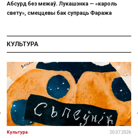
Абсурд без межаў. Лукашэнка — «кароль
свету», смеццевы бак супраць Фаража
КУЛЬТУРА
Спасылка без VPN
Культура
20.07.2026