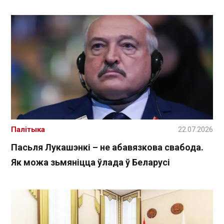
Палітыка
22.07.2026
Пасьля Лукашэнкі – не абавязкова свабода.
Як можа зьмяніцца ўлада ў Беларусі