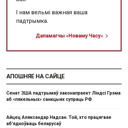
І нам вельмі важная ваша
падтрымка.
Дапамагчы «Новаму Часу»
АПОШНЯЕ НА САЙЦЕ
Сенат ЗША падтрымаў законапраект Ліндсі Грэма
аб «пякельных» санкцыях супраць РФ
Айцец Аляксандар Надсан. Той, хто працягвае
аб'ядноўваць беларусаў