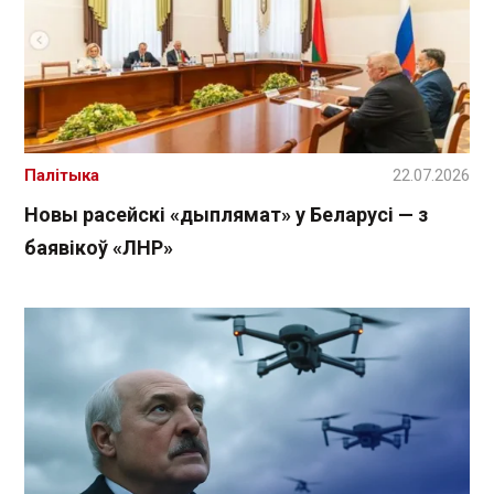
Палітыка
22.07.2026
Новы расейскі «дыплямат» у Беларусі — з
баявікоў «ЛНР»