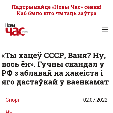
Падтрымайце «Новы Час» сёння!
Каб было што чытаць заўтра
«Ты хацеў СССР, Ваня? Ну,
вось ён». Гучны скандал у
РФ з аблавай на хакеіста і
яго дастаўкай у ваенкамат
Спорт
02.07.2022
НЧ