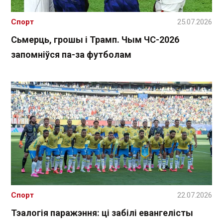
Спорт
25.07.2026
Сьмерць, грошы і Трамп. Чым ЧС-2026
запомніўся па-за футболам
Спорт
22.07.2026
Тэалогія паражэння: ці забілі евангелісты