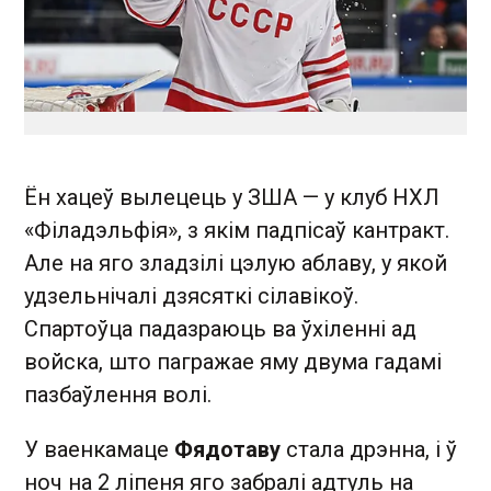
Ён хацеў вылецець у ЗША — у клуб НХЛ
«Філадэльфія», з якім падпісаў кантракт.
Але на яго зладзілі цэлую аблаву, у якой
удзельнічалі дзясяткі сілавікоў.
Спартоўца падазраюць ва ўхіленні ад
войска, што пагражае яму двума гадамі
пазбаўлення волі.
У ваенкамаце
Фядотаву
стала дрэнна, і ў
ноч на 2 ліпеня яго забралі адтуль на