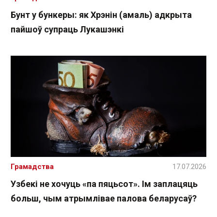
Бунт у бункеры: як Хрэнін (амаль) адкрыта
пайшоў супраць Лукашэнкі
Грамадства
17.07.2026
Узбекі не хочуць «па пяцьсот». Ім заплацяць
больш, чым атрымлівае палова беларусаў?