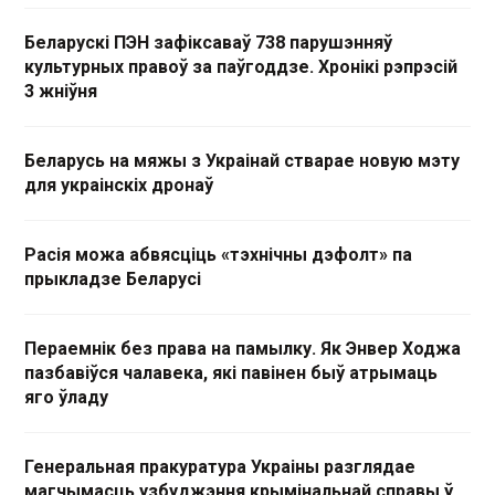
Беларускі ПЭН зафіксаваў 738 парушэнняў
культурных правоў за паўгоддзе. Хронікі рэпрэсій
3 жніўня
Беларусь на мяжы з Украінай стварае новую мэту
для украінскіх дронаў
Расія можа абвясціць «тэхнічны дэфолт» па
прыкладзе Беларусі
Пераемнік без права на памылку. Як Энвер Ходжа
пазбавіўся чалавека, які павінен быў атрымаць
яго ўладу
Генеральная пракуратура Украіны разглядае
магчымасць узбуджэння крымінальнай справы ў