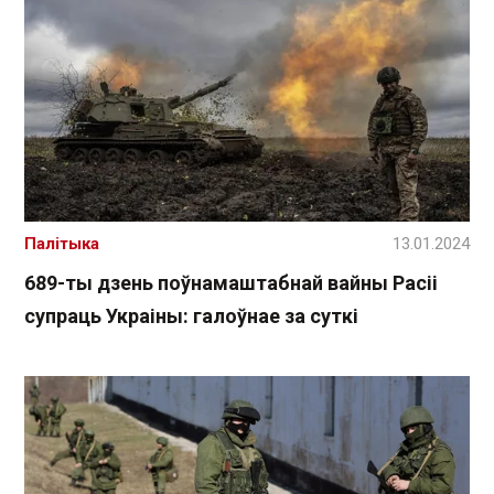
Палітыка
13.01.2024
689-ты дзень поўнамаштабнай вайны Расіі
супраць Украіны: галоўнае за суткі