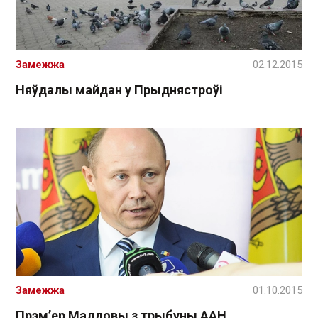
Замежжа
02.12.2015
Няўдалы майдан у Прыднястроўі
Замежжа
01.10.2015
Прэм’ер Малдовы з трыбуны ААН