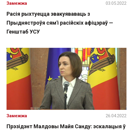
Замежжа
03.05.2022
Расія рыхтуецца эвакуяваваць з
Прыднястроўя сям'і расійскіх афіцэраў —
Генштаб УСУ
Замежжа
26.04.2022
Прэзідэнт Малдовы Майя Санду: эскалацыя ў