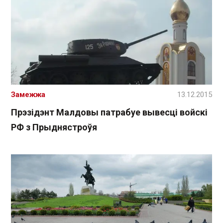
Замежжа
13.12.2015
Прэзідэнт Малдовы патрабуе вывесці войскі
РФ з Прыднястроўя