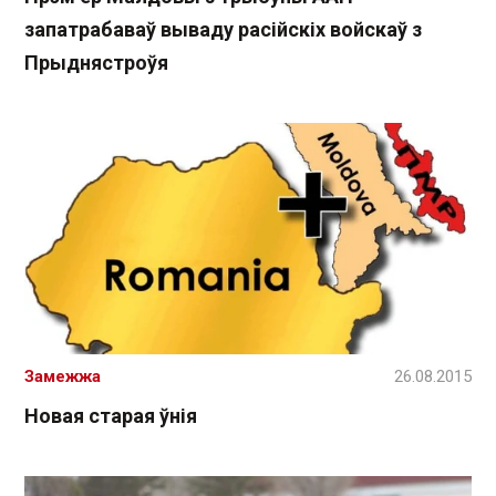
запатрабаваў вываду расійскіх войскаў з
Прыднястроўя
Замежжа
26.08.2015
Новая старая ўнія