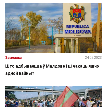
Замежжа
24.02.2023
Што адбываецца ў Малдове і ці чакаць яшчэ
адной вайны?