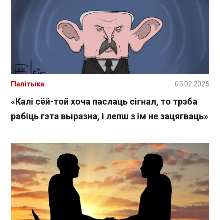
Палітыка
05.02.2025
«Калі сёй-той хоча паслаць сігнал, то трэба
рабіць гэта выразна, і лепш з ім не зацягваць»