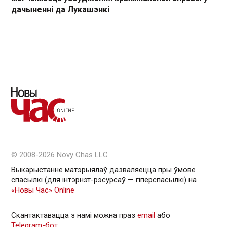
дачыненні да Лукашэнкі
© 2008-2026 Novy Chas LLC
Выкарыстанне матэрыялаў дазваляецца пры ўмове
спасылкі (для інтэрнэт-рэсурсаў — гiперспасылкi) на
«Новы Час» Online
Скантактавацца з намі можна праз
email
або
Telegram-бот