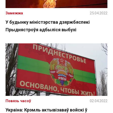
Замежжа
25.04.2022
У будынку міністэрства дзяржбяспекі
Прыднястроўя адбыліся выбухі
Повязь часоў
02.04.2022
Украіна: Крэмль актывізаваў войскі ў