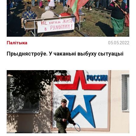
Палітыка
05.05.2022
Прыднястроўе. У чаканьні выбуху сытуацыі