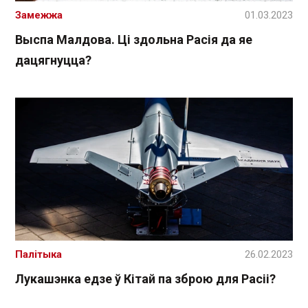
Замежжа
01.03.2023
Выспа Малдова. Ці здольна Расія да яе
дацягнуцца?
Палітыка
26.02.2023
Лукашэнка едзе ў Кітай па зброю для Расіі?