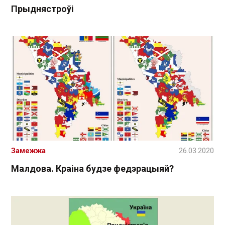
Прыднястроўі
Замежжа
26.03.2020
Малдова. Краіна будзе федэрацыяй?