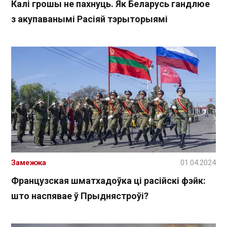
Калі грошы не пахнуць. Як Беларусь гандлюе
з акупаванымі Расіяй тэрыторыямі
Замежжа
01.04.2024
Французская шматхадоўка ці расійскі фэйк:
што наспявае ў Прыднястроўі?