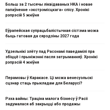
Больш за 2 тысячы ліквідаваных НКА і новае
папаўненне «экстрэмісцкага» спісу. Хронікі
рэпрэсій 5 жніўня
Еўрапейская супрацьбалістычная сістэма можа
быць гатовая да сярэдзіны 2027 года
Удзельнікі злёту пад Расонамі паведамілі пра
збіццё і прыніжэнні пасля затрыманняў. Хронікі
рэпрэсій 4 жніўня
Перамовы ў Каракасе. Ці можа венесуэльскі
сцэнар стаць прыкладам для Беларусі?
Рэха вайны: Траціна малога бізнесу ў Расіі
задумалася аб закрыцці або продажы