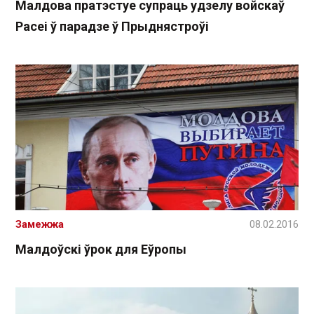
Малдова пратэстуе супраць удзелу войскаў
Расеі ў парадзе ў Прыднястроўі
Замежжа
08.02.2016
Малдоўскі ўрок для Еўропы