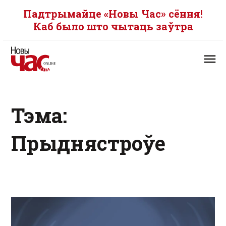
Падтрымайце «Новы Час» сёння!
Каб было што чытаць заўтра
Тэма:
Прыднястроўе