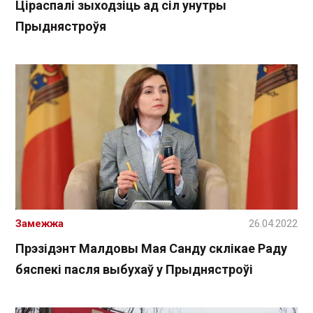
Ціраспалі зыходзіць ад сіл унутры
Прыднястроўя
Замежжа
26.04.2022
Прэзідэнт Малдовы Мая Санду склікае Раду
бяспекі пасля выбухаў у Прыднястроўі