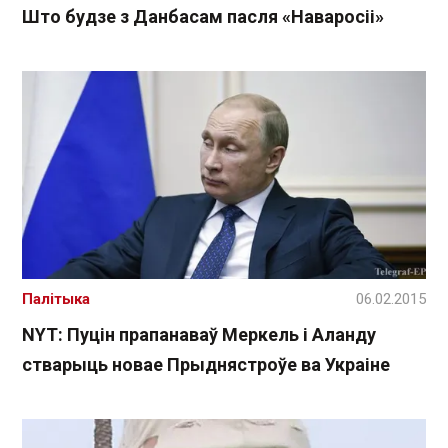
Што будзе з Данбасам пасля «Наваросіі»
Палітыка
06.02.2015
NYT: Пуцін прапанаваў Меркель і Аланду
стварыць новае Прыднястроўе ва Украіне