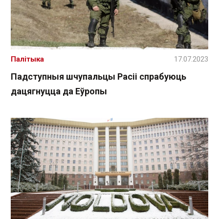
Палітыка
17.07.2023
Падступныя шчупальцы Расіі спрабуюць
дацягнуцца да Еўропы