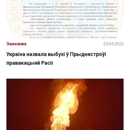
Замежжа
25.04.2022
Украіна назвала выбухі ў Прыднястроўі
правакацыяй Расіі