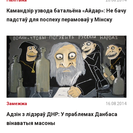
Палітыка
20.08.2014
Камандзір узвода батальёна «Айдар»: Не бачу
падстаў для поспеху перамоваў у Мінску
Замежжа
16.08.2014
Адзін з лідэраў ДНР: У праблемах Данбаса
вінаватыя масоны