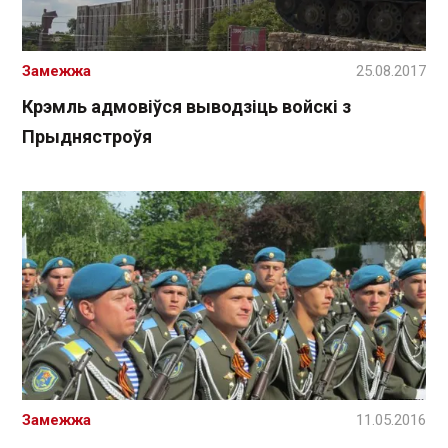
Замежжа
25.08.2017
Крэмль адмовіўся выводзіць войскі з
Прыднястроўя
Замежжа
11.05.2016