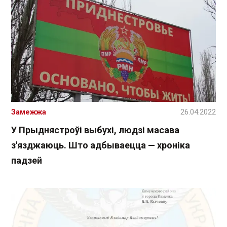
Замежжа
26.04.2022
У Прыднястроўі выбухі, людзі масава
з'язджаюць. Што адбываецца — хроніка
падзей