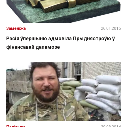
Замежжа
26.01.2015
Расія ўпершыню адмовіла Прыднястроўю ў
фінансавай дапамозе