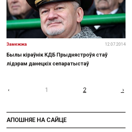
Замежжа
12.07.2014
Былы кіраўнік КДБ Прыднястроўя стаў
лідэрам данецкіх сепаратыстаў
1
2
›
‹
АПОШНЯЕ НА САЙЦЕ