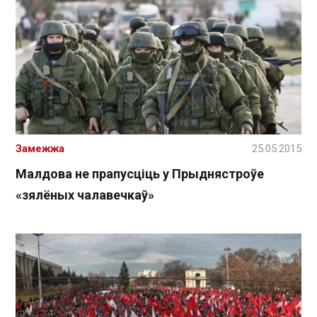
Замежжа
25.05.2015
Малдова не прапусціць у Прыднястроўе
«зялёных чалавечкаў»