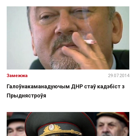
Замежжа
29.07.2014
Галоўнакаманадуючым ДНР стаў кадэбіст з
Прыднястроўя