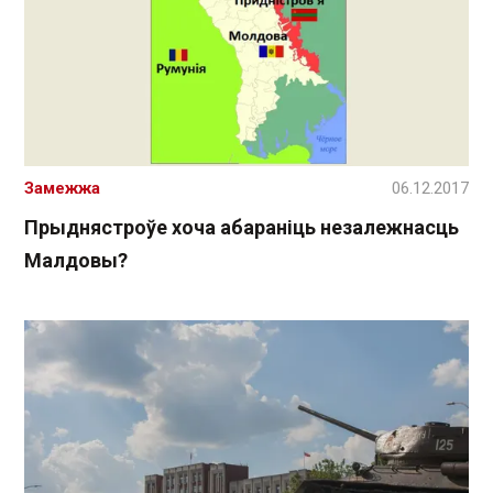
Замежжа
06.12.2017
Прыднястроўе хоча абараніць незалежнасць
Малдовы?