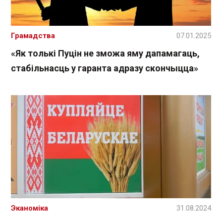
Грамадства
07.01.2025
«Як толькі Пуцін не зможа яму дапамагаць,
стабільнасць у гаранта адразу скончыцца»
Эканоміка
31.08.2024