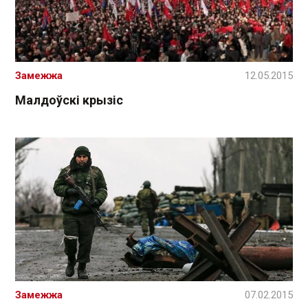
Замежжа
12.05.2015
Малдоўскі крызіс
Замежжа
07.02.2015