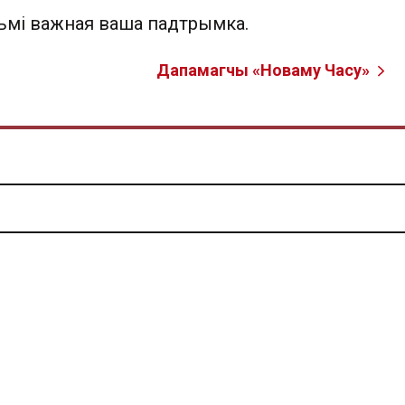
льмі важная ваша падтрымка.
Дапамагчы «Новаму Часу»