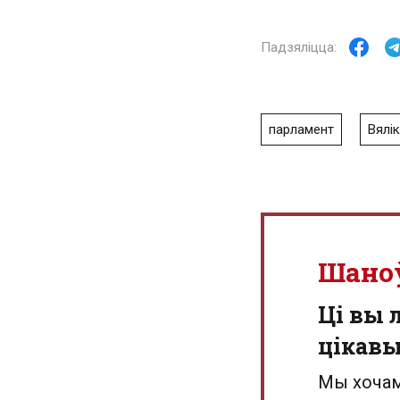
парламент
Вялі
Шано
Ці вы 
цікав
Мы хочам