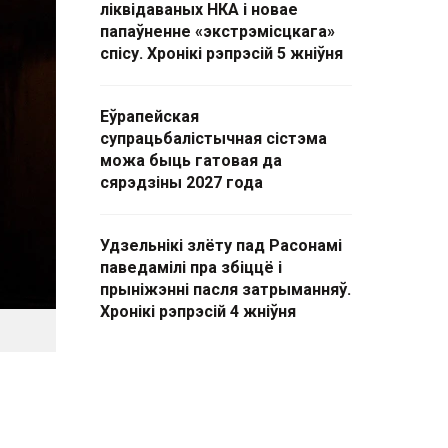
ліквідаваных НКА і новае
папаўненне «экстрэмісцкага»
спісу. Хронікі рэпрэсій 5 жніўня
Еўрапейская
супрацьбалістычная сістэма
можа быць гатовая да
сярэдзіны 2027 года
Удзельнікі злёту пад Расонамі
паведамілі пра збіццё і
прыніжэнні пасля затрыманняў.
Хронікі рэпрэсій 4 жніўня