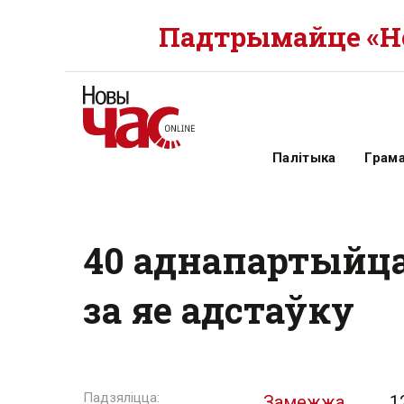
Падтрымайце «Но
Палітыка
Грам
40 аднапартыйца
за яе адстаўку
Замежжа
1