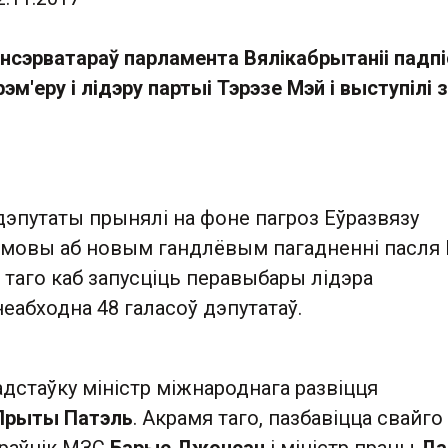
нсэрватараў парламента Вялікабрытаніі падпі
эм'еру і лідэру партыі Тэрэзе Мэй і выступілі з
дэпутаты прынялі на фоне пагроз Еўразвязу
амовы аб новым гандлёвым пагадненні пасля B
я таго каб запусціць перавыбары лідэра
неабходна 48 галасоў дэпутатаў.
дстаўку міністр міжнароднага развіцця
Прыты Патэль
. Акрамя таго, пазбавіцца свайго