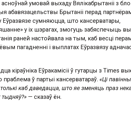
 асноўнай умовай выхаду Вялікабрытаніі з бло
тыя абавязацельствы Брытаніі перад партнёрам
у Еўразвязе сумняюцца, што кансерватары,
яшанне» у іх шэрагах, змогуць забяспечыць в
анія раней настойвала на тым, каб весці пер
ёвым пагадненні і выплатах Еўразвязу аднача
ца кіраўніка Еўракамісіі ў гутарцы з Times вы
 праблема ў партыі кансерватараў.
«Ці павінн
толькі каб даведацца, што яе зменяць праз нек
т тыдняў?»
— сказаў ён.