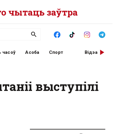
о чытаць заўтра
 часоў
Асоба
Спорт
Відэа
таніі выступілі