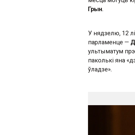
месца могуць к
Грын
.
У нядзелю, 12 л
парламенце —
Д
ультыматум прэм
паколькі яна «д
ўладзе».