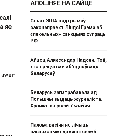
АПОШНЯЕ НА САЙЦЕ
салі
Сенат ЗША падтрымаў
а яе
законапраект Ліндсі Грэма аб
«пякельных» санкцыях супраць
РФ
Айцец Аляксандар Надсан. Той,
хто працягвае аб'ядноўваць
беларусаў
rexit
Беларусь запатрабавала ад
Польшчы выдаць журналіста.
Хронікі рэпрэсій 7 жніўня
Палова расіян не лічыць
паспяховымі дзеянні сваёй