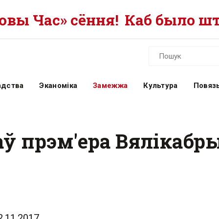
вы Час» сёння!
Каб было шт
адства
Эканоміка
Замежжа
Культура
Повязь
ў прэм'ера Вялікабры
2.11.2017