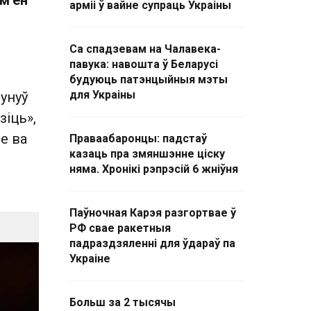
м'ен
арміі ў вайне супраць Украіны
Са спадзевам на Чалавека-
павука: навошта ў Беларусі
будуюць патэнцыйныя мэты
для Украіны
унуў
зіць»,
е ва
Праваабаронцы: падстаў
казаць пра змяншэнне ціску
няма. Хронікі рэпрэсій 6 жніўня
Паўночная Карэя разгортвае ў
РФ свае ракетныя
падраздзяленні для ўдараў па
Украіне
Больш за 2 тысячы