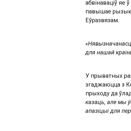
абвінаваціў яе ў
павышае рызыкі
Еўразвязам.
«Нявызначанасць
для нашай краін
У прыватных ра
згаджаюцца з Ко
прыходу да ўлад
казаць, але мы ў
апазіцыі для пер