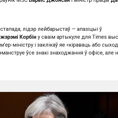
іраўнік МЗС
Барыс Джонсан
і міністр працы
Да
істапада, лідэр лейбарыстаў — апазіцыі ў
жэрэмі Корбін
у сваім артыкуле для Times выс
'ер-міністру і заклікаў яе «кіраваць або сыход
эманструе ўсе знакі знаходжання ў офісе, але н