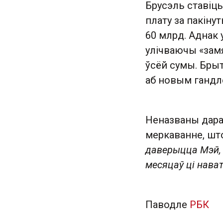
Брусэль ставіць
плату за пакіну
60 млрд. Аднак 
улічваючы «зам
ўсёй сумы. Брыт
аб новым гандл
Неназваны дарад
меркаванне, што
даверыцца Мэй, 
месяцаў ці нава
Паводле
РБК