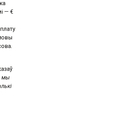
ка
і — €
ыплату
амовы
сова.
казаў
ы мы
алькі