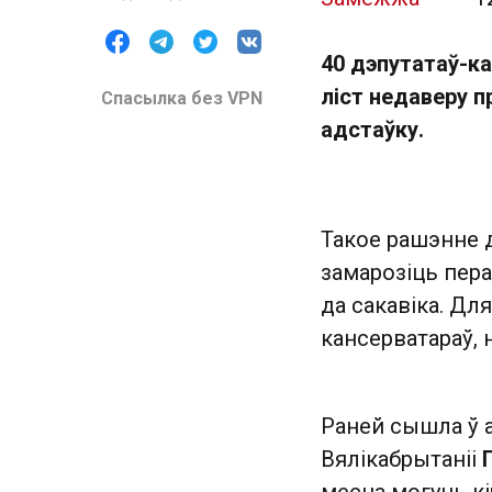
40 дэпутатаў-ка
ліст недаверу пр
Спасылка без VPN
адстаўку.
Такое рашэнне 
замарозіць пер
да сакавіка. Дл
кансерватараў, 
Раней сышла ў а
Вялікабрытаніі