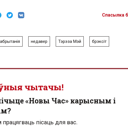
Спасылка 
кабрытанія
недавер
Тэрэза Мэй
брэксіт
ўныя чытачы!
лічыце «Новы Час» карысным і
ым?
 працягваць пісаць для вас.